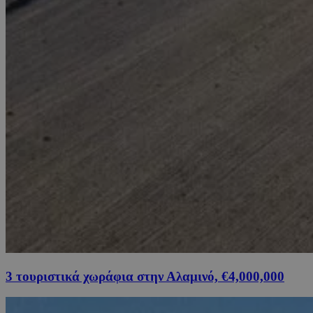
3 τουριστικά χωράφια στην Αλαμινό, €4,000,000