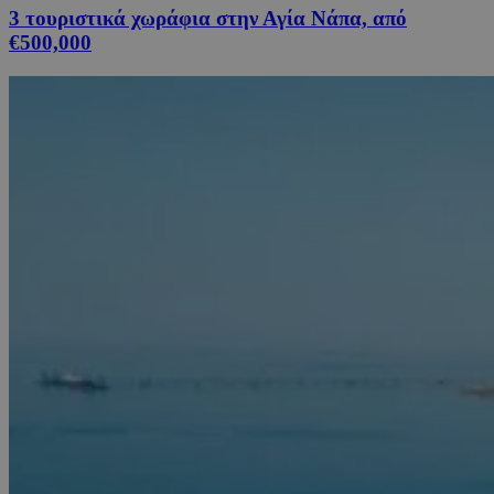
3 τουριστικά χωράφια στην Αγία Νάπα, από
€500,000