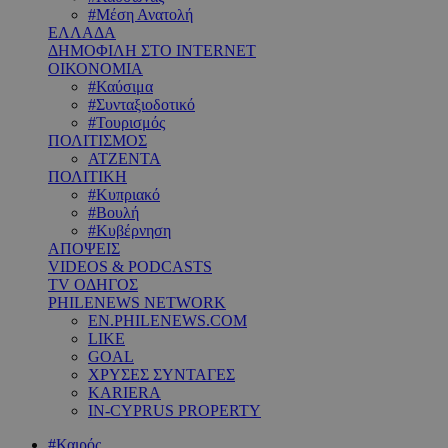
#Μέση Ανατολή
ΕΛΛΑΔΑ
ΔΗΜΟΦΙΛΗ ΣΤΟ INTERNET
ΟΙΚΟΝΟΜΙΑ
#Καύσιμα
#Συνταξιοδοτικό
#Τουρισμός
ΠΟΛΙΤΙΣΜΟΣ
ΑΤΖΕΝΤΑ
ΠΟΛΙΤΙΚΗ
#Κυπριακό
#Βουλή
#Κυβέρνηση
ΑΠΟΨΕΙΣ
VIDEOS & PODCASTS
TV ΟΔΗΓΟΣ
PHILENEWS NETWORK
EN.PHILENEWS.COM
LIKE
GOAL
ΧΡΥΣΕΣ ΣΥΝΤΑΓΕΣ
KARIERA
IN-CYPRUS PROPERTY
#Καιρός