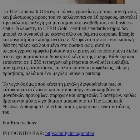
Τα The Landmark Offices, ο πύργος γραφείων, με τους μοντέρνους
και βιώσιμους χώρους του να απλώνονται σε 16 ορόφους, αποτελεί
την απόλυτη επιλογή για μία ση­μαντική αναβάθμιση του business
status. Άλλωστε, το LEED Gold- certified standards κτήριο δεν
μπορεί να συγκρι­θεί με κανένα άλλο σε θέματα corporate lifestyle
και παγκοσμίου κλάσης ανέσεων. Με φόντο την πιο εντυπωσιακή
θέα της πόλης και λουσμένα στο φυσικό φως, αυτά τα
υπερσύγχρονα γραφεία βρίσκονται στρατηγικά τοποθετημένα δίπλα
στο επι­χειρηματικό και διοικητικό κέντρο της πό­λης. Κάθε όροφος
εκτείνεται σε 1.250 τε­τραγωνικά μέτρα και συνδυάζει ευελιξία,
μοντέρνες εγκαταστάσεις, απόλυτη αίσθηση ασφάλειας, 24ωρη
πρό­σβαση, αλλά και ένα μεγά­λο υπόγειο parking.
Το γεγονός όμως που κάνει τη μεγάλη διαφορά είναι πως οι
κάτοικοι και οι ένοικοι και των δύο πύργων απολαμβάνουν
μοναδικών προνομίων, παροχών και υπηρεσιών 5 αστέρων, καθώς
βρίσκονται μόλις λίγα βήματα μακριά από το The Landmark
Nicosia, Autograph Collection, και τις κορυφαίες εγκαταστάσεις
του.
For Reservations:
INCOGNITO BAR:
https://bit.ly/incognitobar