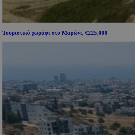
Τουριστικό χωράφι στο Μαρώνι, €225,000