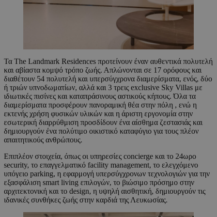
Τα The Landmark Residences προτείνουν έναν αυθεντικά πολυτελή
και αβίαστα κομ­ψό τρόπο ζωής. Απλώνονται σε 17 ορόφους και
διαθέτουν 54 πολυτελή και υπερ­σύγχρονα διαμερίσματα, ενός, δύο
ή τρι­ών υπνοδωματίων, αλλά και 3 τρεις exclusive Sky Villas με
ιδιωτικές πισίνες και κα­ταπράσινους αστικούς κήπους. Όλα τα
διαμερίσματα προσφέρουν πανοραμική θέα στην πόλη , ενώ η
εκτε­νής χρήση φυσικών υλικών και η άρι­στη εργονομία στην
εσωτερική διαρρύθμι­ση προσδίδουν ένα αίσθημα ζεστασιάς και
δημιουργούν ένα πολύτιμο οικιστικό καταφύγιο για τους πλέον
απαιτητικούς ανθρώπους.
Επιπλέον στοιχεία, όπως οι υπηρεσίες concierge και το 24ωρο
security, το επαγγελματικό facility management, το ελεγχό­μενο
υπόγειο parking, η εφαρμογή υπερ­σύγχρονων τεχνολογιών για την
εξασφάλι­ση smart living επιλογών, το βιώσιμο πρό­σημο στην
αρχιτεκτονική και το design, η υψηλή αισθητική, δημιουρ­γούν τις
ιδανικές συνθήκες ζωής στην καρδιά της Λευκωσίας.