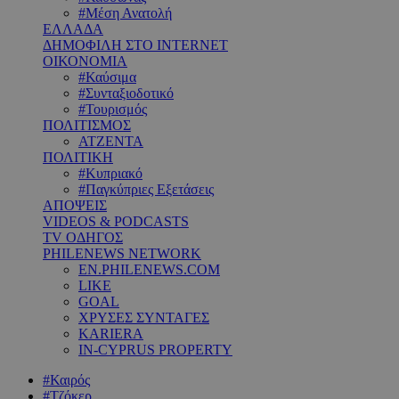
#Μέση Ανατολή
ΕΛΛΑΔΑ
ΔΗΜΟΦΙΛΗ ΣΤΟ INTERNET
ΟΙΚΟΝΟΜΙΑ
#Καύσιμα
#Συνταξιοδοτικό
#Τουρισμός
ΠΟΛΙΤΙΣΜΟΣ
ΑΤΖΕΝΤΑ
ΠΟΛΙΤΙΚΗ
#Κυπριακό
#Παγκύπριες Εξετάσεις
ΑΠΟΨΕΙΣ
VIDEOS & PODCASTS
TV ΟΔΗΓΟΣ
PHILENEWS NETWORK
EN.PHILENEWS.COM
LIKE
GOAL
ΧΡΥΣΕΣ ΣΥΝΤΑΓΕΣ
KARIERA
IN-CYPRUS PROPERTY
#Καιρός
#Τζόκερ