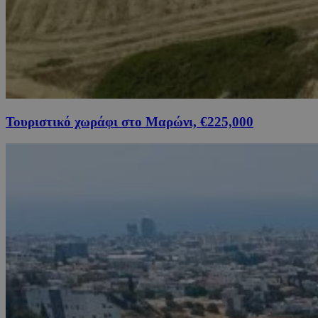
Τουριστικό χωράφι στο Μαρώνι, €225,000