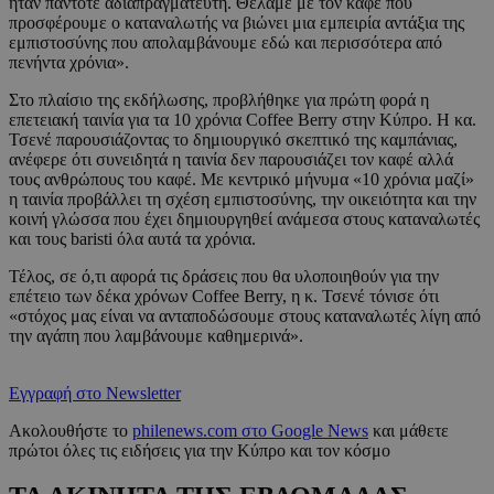
ήταν πάντοτε αδιαπραγμάτευτη. Θέλαμε με τον καφέ που
προσφέρουμε ο καταναλωτής να βιώνει μια εμπειρία αντάξια της
εμπιστοσύνης που απολαμβάνουμε εδώ και περισσότερα από
πενήντα χρόνια».
Στο πλαίσιο της εκδήλωσης, προβλήθηκε για πρώτη φορά η
επετειακή ταινία για τα 10 χρόνια Coffee Berry στην Κύπρο. Η κα.
Τσενέ παρουσιάζοντας το δημιουργικό σκεπτικό της καμπάνιας,
ανέφερε ότι συνειδητά η ταινία δεν παρουσιάζει τον καφέ αλλά
τους ανθρώπους του καφέ. Με κεντρικό μήνυμα «10 χρόνια μαζί»
η ταινία προβάλλει τη σχέση εμπιστοσύνης, την οικειότητα και την
κοινή γλώσσα που έχει δημιουργηθεί ανάμεσα στους καταναλωτές
και τους baristi όλα αυτά τα χρόνια.
Τέλος, σε ό,τι αφορά τις δράσεις που θα υλοποιηθούν για την
επέτειο των δέκα χρόνων Coffee Berry, η κ. Τσενέ τόνισε ότι
«στόχος μας είναι να ανταποδώσουμε στους καταναλωτές λίγη από
την αγάπη που λαμβάνουμε καθημερινά».
Εγγραφή στο Newsletter
Ακολουθήστε το
philenews.com στο Google News
και μάθετε
πρώτοι όλες τις ειδήσεις για την Κύπρο και τον κόσμο