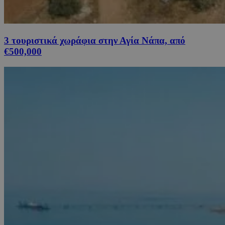
3 τουριστικά χωράφια στην Αγία Νάπα, από
€500,000