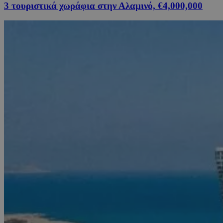
3 τουριστικά χωράφια στην Αλαμινό, €4,000,000