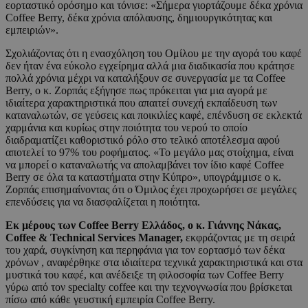
εορταστικό ορόσημο και τόνισε: «Σήμερα γιορτάζουμε δέκα χρόνια
Coffee Berry, δέκα χρόνια απόλαυσης, δημιουργικότητας και
εμπειριών».
Σχολιάζοντας ότι η ενασχόληση του Ομίλου με την αγορά του καφέ
δεν ήταν ένα εύκολο εγχείρημα αλλά μια διαδικασία που κράτησε
πολλά χρόνια μέχρι να καταλήξουν σε συνεργασία με τα Coffee
Berry, ο κ. Ζορπάς εξήγησε πως πρόκειται για μια αγορά με
ιδιαίτερα χαρακτηριστικά που απαιτεί συνεχή εκπαίδευση των
καταναλωτών, σε γεύσεις και ποικιλίες καφέ, επένδυση σε εκλεκτά
χαρμάνια και κυρίως στην ποιότητα του νερού το οποίο
διαδραματίζει καθοριστικό ρόλο στο τελικό αποτέλεσμα αφού
αποτελεί το 97% του ροφήματος. «Το μεγάλο μας στοίχημα, είναι
να μπορεί ο καταναλωτής να απολαμβάνει τον ίδιο καφέ Coffee
Berry σε όλα τα καταστήματα στην Κύπρο», υπογράμμισε ο κ.
Ζορπάς επισημαίνοντας ότι ο Όμιλος έχει προχωρήσει σε μεγάλες
επενδύσεις για να διασφαλίζεται η ποιότητα.
Εκ μέρους των
Coffee
Berry
Ελλάδος, ο κ. Γιάννης Νάκας,
Coffee
&
Technical
Services
Manager
,
εκφράζοντας με τη σειρά
του χαρά, συγκίνηση και περηφάνια για τον εορτασμό των δέκα
χρόνων , αναφέρθηκε στα ιδιαίτερα τεχνικά χαρακτηριστικά και στα
μυστικά του καφέ, και ανέδειξε τη φιλοσοφία των Coffee Berry
γύρω από τον specialty coffee και την τεχνογνωσία που βρίσκεται
πίσω από κάθε γευστική εμπειρία Coffee Berry.