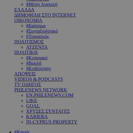
#Μέση Ανατολή
ΕΛΛΑΔΑ
ΔΗΜΟΦΙΛΗ ΣΤΟ INTERNET
ΟΙΚΟΝΟΜΙΑ
#Καύσιμα
#Συνταξιοδοτικό
#Τουρισμός
ΠΟΛΙΤΙΣΜΟΣ
ΑΤΖΕΝΤΑ
ΠΟΛΙΤΙΚΗ
#Κυπριακό
#Βουλή
#Κυβέρνηση
ΑΠΟΨΕΙΣ
VIDEOS & PODCASTS
TV ΟΔΗΓΟΣ
PHILENEWS NETWORK
EN.PHILENEWS.COM
LIKE
GOAL
ΧΡΥΣΕΣ ΣΥΝΤΑΓΕΣ
KARIERA
IN-CYPRUS PROPERTY
#Καιρός