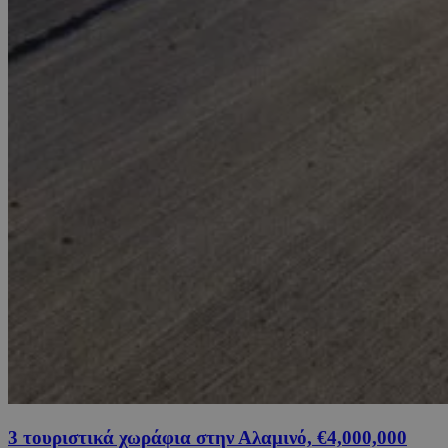
3 τουριστικά χωράφια στην Αλαμινό, €4,000,000