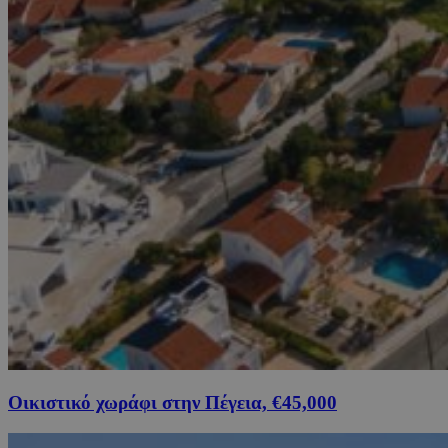
Οικιστικό χωράφι στην Πέγεια, €45,000