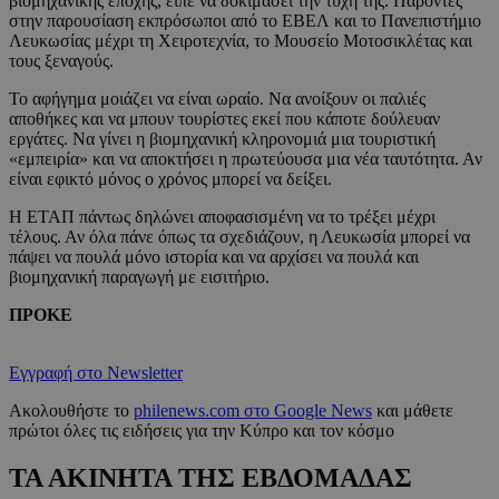
βιομηχανικής εποχής, είπε να δοκιμάσει την τύχη της. Παρόντες
στην παρουσίαση εκπρόσωποι από το ΕΒΕΛ και το Πανεπιστήμιο
Λευκωσίας μέχρι τη Χειροτεχνία, το Μουσείο Μοτοσικλέτας και
τους ξεναγούς.
Το αφήγημα μοιάζει να είναι ωραίο. Να ανοίξουν οι παλιές
αποθήκες και να μπουν τουρίστες εκεί που κάποτε δούλευαν
εργάτες. Να γίνει η βιομηχανική κληρονομιά μια τουριστική
«εμπειρία» και να αποκτήσει η πρωτεύουσα μια νέα ταυτότητα. Αν
είναι εφικτό μόνος ο χρόνος μπορεί να δείξει.
Η ΕΤΑΠ πάντως δηλώνει αποφασισμένη να το τρέξει μέχρι
τέλους. Αν όλα πάνε όπως τα σχεδιάζουν, η Λευκωσία μπορεί να
πάψει να πουλά μόνο ιστορία και να αρχίσει να πουλά και
βιομηχανική παραγωγή με εισιτήριο.
ΠΡΟΚΕ
Εγγραφή στο Newsletter
Ακολουθήστε το
philenews.com στο Google News
και μάθετε
πρώτοι όλες τις ειδήσεις για την Κύπρο και τον κόσμο
ΤΑ ΑΚΙΝΗΤΑ ΤΗΣ ΕΒΔΟΜΑΔΑΣ