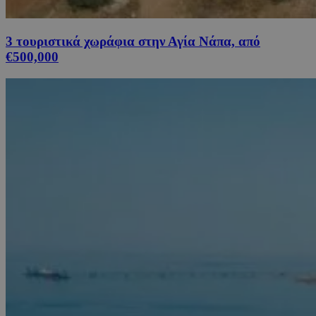
3 τουριστικά χωράφια στην Αγία Νάπα, από
€500,000