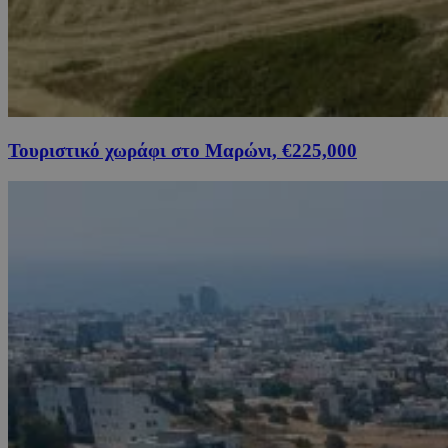
Τουριστικό χωράφι στο Μαρώνι, €225,000