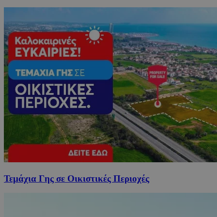
Τεμάχια Γης σε Οικιστικές Περιοχές