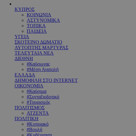
ΚΥΠΡΟΣ
ΚΟΙΝΩΝΙΑ
ΑΣΤΥΝΟΜΙΚΑ
ΤΟΠΙΚΑ
ΠΑΙΔΕΙΑ
ΥΓΕΙΑ
ΣΚΟΤΕΙΝΟ ΔΩΜΑΤΙΟ
ΑΥΤΟΠΤΗΣ ΜΑΡΤΥΡΑΣ
ΤΕΛΕΥΤΑΙΑ ΝΕΑ
ΔΙΕΘΝΗ
#Καύσωνας
#Μέση Ανατολή
ΕΛΛΑΔΑ
ΔΗΜΟΦΙΛΗ ΣΤΟ INTERNET
ΟΙΚΟΝΟΜΙΑ
#Καύσιμα
#Συνταξιοδοτικό
#Τουρισμός
ΠΟΛΙΤΙΣΜΟΣ
ΑΤΖΕΝΤΑ
ΠΟΛΙΤΙΚΗ
#Κυπριακό
#Βουλή
#Κυβέρνηση