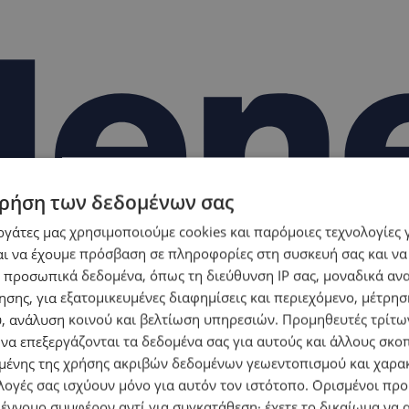
ρήση των δεδομένων σας
εργάτες μας χρησιμοποιούμε cookies και παρόμοιες τεχνολογίες 
ι να έχουμε πρόσβαση σε πληροφορίες στη συσκευή σας και να
 προσωπικά δεδομένα, όπως τη διεύθυνση IP σας, μοναδικά αν
σης, για εξατομικευμένες διαφημίσεις και περιεχόμενο, μέτρη
υ, ανάλυση κοινού και βελτίωση υπηρεσιών.
Προμηθευτές τρίτων
 να επεξεργάζονται τα δεδομένα σας για αυτούς και άλλους σκο
ένης της χρήσης ακριβών δεδομένων γεωεντοπισμού και χαρα
λογές σας ισχύουν μόνο για αυτόν τον ιστότοπο. Ορισμένοι πρ
 έννομο συμφέρον αντί για συγκατάθεση· έχετε το δικαίωμα να α