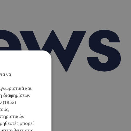
για να
αγνωριστικά και
ση διαφημίσεων
 (1852)
πούς,
κτηριστικών
ομηθευτές μπορεί
ντιταχθείτε στις