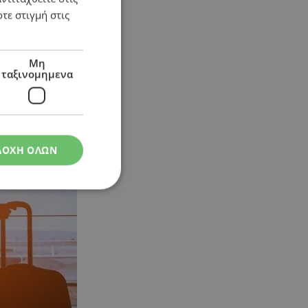
τε στιγμή στις
Μη
ταξινομημενα
ΔΟΧΗ ΟΛΩΝ