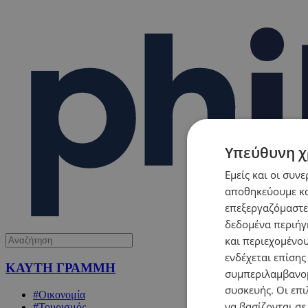
Υπεύθυνη χ
Εμείς και οι συν
αποθηκεύουμε κα
επεξεργαζόμαστε
δεδομένα περιήγη
και περιεχομένο
ενδέχεται επίσης
ΚΑΥΤΗ ΓΡΑΜΜΗ
συμπεριλαμβανομ
συσκευής. Οι επι
#Οικονομία
να βασίζονται σε
#Τουρισμός