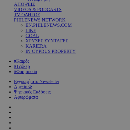
ΑΠΟΨΕΙΣ
VIDEOS & PODCASTS
TV ΟΔΗΓΟΣ
PHILENEWS NETWORK
EN.PHILENEWS.COM
LIKE
GOAL
ΧΡΥΣΕΣ ΣΥΝΤΑΓΕΣ
KARIERA
IN-CYPRUS PROPERTY
#Καιρός
#Τζόκερ
#Φαρμακεία
Εγγραφή στο Newsletter
Αρχείο Φ
Ψηφιακές Εκδόσεις
Αφιερώματα