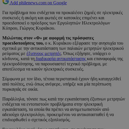
Add philenews.com on Google
Για πρόβλημα που ενδέχεται να προκαλέσει ζημιές σε ηλεκτρικές
συσκευές ή ακόμη και φωτιές σε κατοικίες επιμένει και
προειδοποιεί ο πρόεδρος των Εργοληπτών Ηλεκτρολόγων
Κύπρου, Γιώργος Κυριάκου.
Μιλώντας στον «Φ» με αφορμή τις πρόσφατες
προειδοποιήσεις του,
ο κ. Κυριάκου εξέφρασε την ανησυχία του
σχετικά με την αντικατάσταση των παλαιών μετρητών ηλεκτρικού
ρεύματος με
έξυπνους μετρητές
. Όπως εξήγησε, υπάρχει ο
κίνδυνος, κατά τη
διαδικασία αντικατάστασης
και επαναφοράς της
ηλεκτροδότησης, να παρουσιαστεί τεχνικό πρόβλημα, με
αποτέλεσμα να καούν ηλεκτρικές συσκευές.
Σύμφωνα με τον ίδιο, τέτοια περιστατικά έχουν ήδη καταγγελθεί
από πολίτες, ενώ όπως ανέφερε, υπήρξε και μία περίπτωση
πυρκαγιάς σε οικία.
Παράλληλα, τόνισε πως κατά την εγκατάσταση έξυπνων μετρητών
ενδέχεται να εντοπιστούν προβλήματα στην ηλεκτρική
εγκατάσταση, τα οποία θα πρέπει να αντιμετωπιστούν από
αδειούχο ηλεκτρολόγο, προκειμένου να αντικατασταθεί ή να
επιδιορθωθεί ο σχετικός εξοπλισμός.