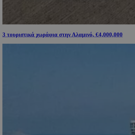
3 τουριστικά χωράφια στην Αλαμινό, €4,000,000