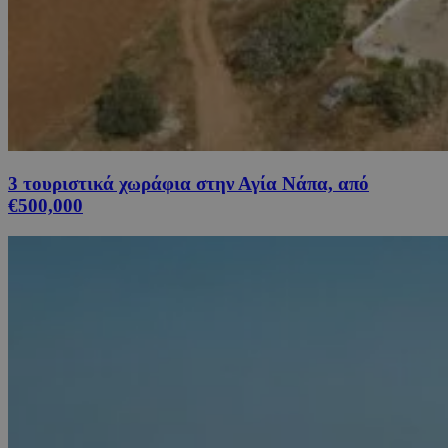
3 τουριστικά χωράφια στην Αγία Νάπα, από
€500,000