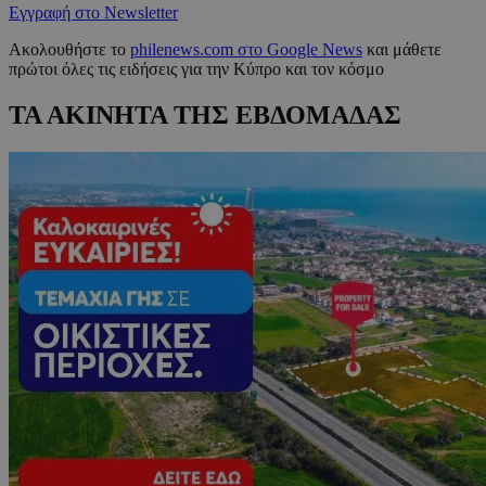
Εγγραφή στο Newsletter
Ακολουθήστε το
philenews.com στο Google News
και μάθετε
πρώτοι όλες τις ειδήσεις για την Κύπρο και τον κόσμο
ΤΑ ΑΚΙΝΗΤΑ ΤΗΣ ΕΒΔΟΜΑΔΑΣ