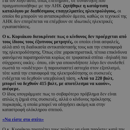
Για τον λόγο αυτό, όπως επεσήμανε, σε συνάντηση που
πραγματοποιήθηκε με την ΑΗΚ
ζητήθηκε η κατάρτιση
καταλόγου με διαθέσιμους επαγγελματίες ηλεκτρολόγους,
οι
οποίοι θα μπορούν να ανταποκριθούν άμεσα, καθώς οι τεχνικοί της
ΑΗΚ δεν επιτρέπεται να επέμβουν σε ιδιωτικές ηλεκτρικές
εγκαταστάσεις.
Ο κ. Κυριάκου διευκρίνισε πως ο κίνδυνος δεν προέρχεται από
τους ίδιους τους έξυπνους μετρητές,
οι οποίοι είναι ασφαλείς,
αλλά από τη διαδικασία αντικατάστασής τους και την επαναφορά
της ηλεκτροδότησης. Όπως είπε χαρακτηριστικά, τέτοια επικίνδυνα
φαινόμενα παρατηρούνται κυρίως σε τριφασικά σπίτια –δηλαδή πιο
σύγχρονες οικίες– όπου, εάν για οποιονδήποτε λόγο δεν συνδεθεί
σωστά το «ουδέτερο» ή παρουσιαστεί αστοχία στον εξοπλισμό,
τότε κατά την επαναφορά της ηλεκτροδότησης οι συσκευές
ενδέχεται να δεχθούν υπερβολική τάση.
«Από τα 220 βολτ,
μπορεί να δεχθούν 415 βολτ, με αποτέλεσμα να καούν»,
ανέφερε.
Ο ίδιος υπογράμμισε πως το σοβαρότερο πρόβλημα δεν είναι
απλώς η ζημιά στις συσκευές, αλλά ο κίνδυνος πρόκλησης
πυρκαγιάς, η οποία μπορεί να οδηγήσει ακόμη και στην
καταστροφή ολόκληρου σπιτιού.
«Να είστε στο σπίτι»
Ο κ. Κυριάκου προτρέπει τους πολίτες να είναι παρόντες κατά την