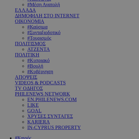
#Μέση Ανατολή
ΕΛΛΑΔΑ
ΔΗΜΟΦΙΛΗ ΣΤΟ INTERNET
ΟΙΚΟΝΟΜΙΑ
#Καύσιμα
#Συνταξιοδοτικό
#Τουρισμός
ΠΟΛΙΤΙΣΜΟΣ
ΑΤΖΕΝΤΑ
ΠΟΛΙΤΙΚΗ
#Κυπριακό
#Βουλή
#Κυβέρνηση
ΑΠΟΨΕΙΣ
VIDEOS & PODCASTS
TV ΟΔΗΓΟΣ
PHILENEWS NETWORK
EN.PHILENEWS.COM
LIKE
GOAL
ΧΡΥΣΕΣ ΣΥΝΤΑΓΕΣ
KARIERA
IN-CYPRUS PROPERTY
#Καιρός