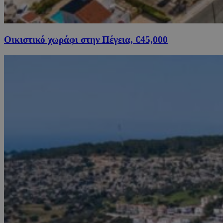
Οικιστικό χωράφι στην Πέγεια, €45,000