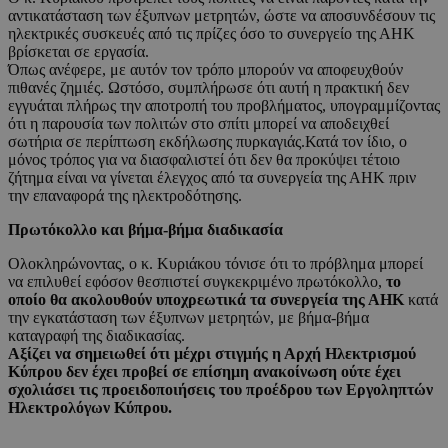
αντικατάσταση των έξυπνων μετρητών, ώστε να αποσυνδέσουν τις
ηλεκτρικές συσκευές από τις πρίζες όσο το συνεργείο της ΑΗΚ
βρίσκεται σε εργασία.
Όπως ανέφερε, με αυτόν τον τρόπο μπορούν να αποφευχθούν
πιθανές ζημιές. Ωστόσο, συμπλήρωσε ότι αυτή η πρακτική δεν
εγγυάται πλήρως την αποτροπή του προβλήματος, υπογραμμίζοντας
ότι η παρουσία των πολιτών στο σπίτι μπορεί να αποδειχθεί
σωτήρια σε περίπτωση εκδήλωσης πυρκαγιάς.Κατά τον ίδιο, ο
μόνος τρόπος για να διασφαλιστεί ότι δεν θα προκύψει τέτοιο
ζήτημα είναι να γίνεται έλεγχος από τα συνεργεία της ΑΗΚ πριν
την επαναφορά της ηλεκτροδότησης.
Πρωτόκολλο και βήμα-βήμα διαδικασία
Ολοκληρώνοντας, ο κ. Κυριάκου τόνισε ότι το πρόβλημα μπορεί
να επιλυθεί εφόσον θεσπιστεί συγκεκριμένο πρωτόκολλο,
το
οποίο θα ακολουθούν υποχρεωτικά τα συνεργεία της ΑΗΚ
κατά
την εγκατάσταση των έξυπνων μετρητών, με βήμα-βήμα
καταγραφή της διαδικασίας.
Αξίζει να σημειωθεί ότι μέχρι στιγμής η Αρχή Ηλεκτρισμού
Κύπρου δεν έχει προβεί σε επίσημη ανακοίνωση ούτε έχει
σχολιάσει τις προειδοποιήσεις του προέδρου των Εργοληπτών
Ηλεκτρολόγων Κύπρου.