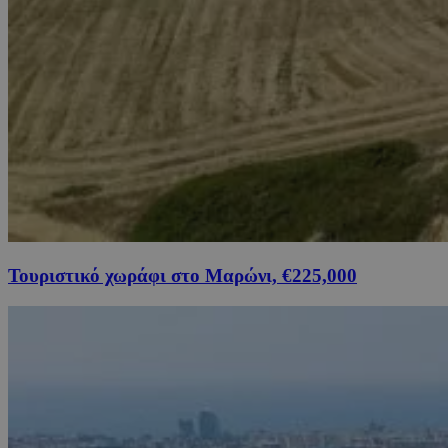
Τουριστικό χωράφι στο Μαρώνι, €225,000