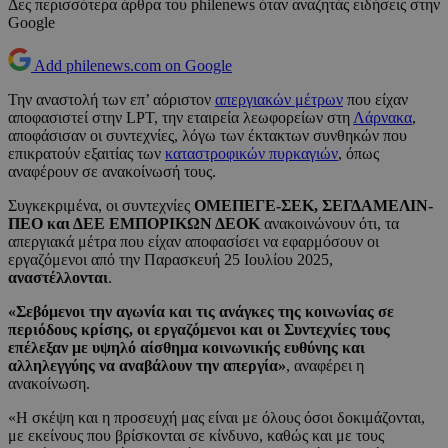
Δες περισσότερα άρθρα του philenews όταν αναζητάς ειδήσεις στην
Google
Add philenews.com on Google
Την αναστολή των επ’ αόριστον
απεργιακών μέτρων
που είχαν
αποφασιστεί στην LPT, την εταιρεία λεωφορείων στη
Λάρνακα
,
αποφάσισαν οι συντεχνίες, λόγω των έκτακτων συνθηκών που
επικρατούν εξαιτίας των
καταστροφικών πυρκαγιών
, όπως
αναφέρουν σε ανακοίνωσή τους.
Συγκεκριμένα, οι συντεχνίες
ΟΜΕΠΕΓΕ-ΣΕΚ, ΣΕΓΔΑΜΕΛΙΝ-
ΠΕΟ και ΔΕΕ ΕΜΠΟΡΙΚΩΝ ΔΕΟΚ
ανακοινώνουν ότι, τα
απεργιακά μέτρα που είχαν αποφασίσει να εφαρμόσουν οι
εργαζόμενοι από την Παρασκευή 25 Ιουλίου 2025,
αναστέλλονται
.
«Σεβόμενοι την αγωνία και τις ανάγκες της κοινωνίας σε
περιόδους κρίσης, οι εργαζόμενοι και οι Συντεχνίες τους
επέλεξαν με υψηλό αίσθημα κοινωνικής ευθύνης και
αλληλεγγύης να αναβάλουν την απεργία»
, αναφέρει η
ανακοίνωση.
«Η σκέψη και η προσευχή μας είναι με όλους όσοι δοκιμάζονται,
με εκείνους που βρίσκονται σε κίνδυνο, καθώς και με τους