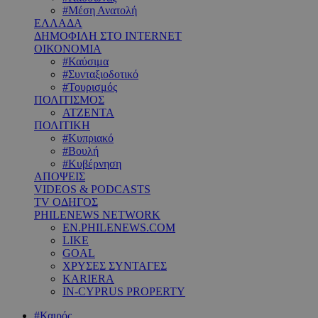
#Μέση Ανατολή
ΕΛΛΑΔΑ
ΔΗΜΟΦΙΛΗ ΣΤΟ INTERNET
ΟΙΚΟΝΟΜΙΑ
#Καύσιμα
#Συνταξιοδοτικό
#Τουρισμός
ΠΟΛΙΤΙΣΜΟΣ
ΑΤΖΕΝΤΑ
ΠΟΛΙΤΙΚΗ
#Κυπριακό
#Βουλή
#Κυβέρνηση
ΑΠΟΨΕΙΣ
VIDEOS & PODCASTS
TV ΟΔΗΓΟΣ
PHILENEWS NETWORK
EN.PHILENEWS.COM
LIKE
GOAL
ΧΡΥΣΕΣ ΣΥΝΤΑΓΕΣ
KARIERA
IN-CYPRUS PROPERTY
#Καιρός