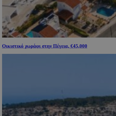
Οικιστικό χωράφι στην Πέγεια, €45,000