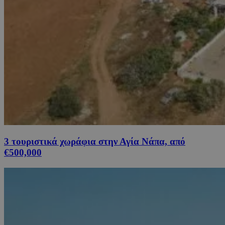
3 τουριστικά χωράφια στην Αγία Νάπα, από
€500,000