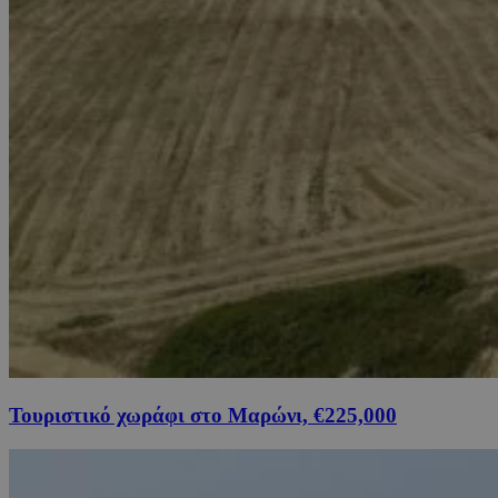
Τουριστικό χωράφι στο Μαρώνι, €225,000