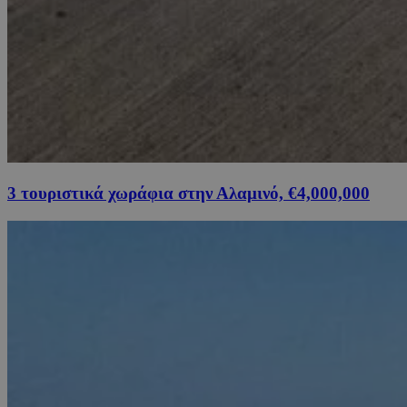
3 τουριστικά χωράφια στην Αλαμινό, €4,000,000