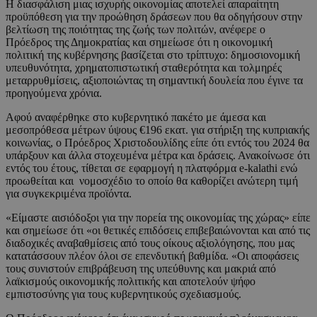
Η διασφάλιση μιας ισχυρής οικονομίας αποτελεί απαραίτητη
προϋπόθεση για την προώθηση δράσεων που θα οδηγήσουν στην
βελτίωση της ποιότητας της ζωής των πολιτών, ανέφερε ο
Πρόεδρος της Δημοκρατίας και σημείωσε ότι η οικονομική
πολιτική της κυβέρνησης βασίζεται στο τρίπτυχο: δημοσιονομική
υπευθυνότητα, χρηματοπιστωτική σταθερότητα και τολμηρές
μεταρρυθμίσεις, αξιοποιώντας τη σημαντική δουλεία που έγινε τα
προηγούμενα χρόνια.
Αφού αναφέρθηκε στο κυβερνητικό πακέτο με άμεσα και
μεσοπρόθεσα μέτρων ύψους €196 εκατ. για στήριξη της κυπριακής
κοινωνίας, ο Πρόεδρος Χριστοδουλίδης είπε ότι εντός του 2024 θα
υπάρξουν και άλλα στοχευμένα μέτρα και δράσεις. Ανακοίνωσε ότι
εντός του έτους, τίθεται σε εφαρμογή η πλατφόρμα e-kalathi ενώ
προωθείται και νομοσχέδιο το οποίο θα καθορίζει ανώτερη τιμή
για συγκεκριμένα προϊόντα.
«Είμαστε αισιόδοξοι για την πορεία της οικονομίας της χώρας» είπε
και σημείωσε ότι «οι θετικές επιδόσεις επιβεβαιώνονται και από τις
διαδοχικές αναβαθμίσεις από τους οίκους αξιολόγησης, που μας
κατατάσσουν πλέον όλοι σε επενδυτική βαθμίδα. «Οι αποφάσεις
τους συνιστούν επιβράβευση της υπεύθυνης και μακριά από
λαϊκισμούς οικονομικής πολιτικής και αποτελούν ψήφο
εμπιστοσύνης για τους κυβερνητικούς σχεδιασμούς.