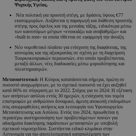
Ψυχικής Υγείας.
Νέα πολιτική για προσιτή στέγη, με δράσεις ύψους €77
εκατομμυρίων. Αυξάνεται η παραγωγή και διάθεση προσιτής
στέγης προς όφελος και της μεσαίας τάξης, ειδικότερα μέσω
των καινοτόμων μέτρων «ενοικιάζω και αναβαθμίζω» και
«built to rent» τα οποία τίθενται σε εφαρμογή την άνοιξη.
Νέο νομοθετικό πλαίσιο για ενίσχυση της διαφάνειας, της
ισονομίας και της αξιοκρατίας σε σχέση με τη διαχείριση
Τουρκοκυπριακών περιουσιών, στο οποίο προβλέπονται,
μεταξύ άλλων, νέες διαδικασίες μέσω μοριοδότησης και
πλειστηριασμών.
Μεταναστευτικό:
Η Kύπρος κατατάσσεται σήμερα, πρώτη σε
ποσοστό αναχωρήσεων, με το σχετικό ποσοστό να έχει αυξηθεί
κατά 66% σε σύγκριση με το 2022. Στόχος για το 2024: Η εξέταση
των αιτήσεων ασύλου εντός 30 ημερών, η ενίσχυση του τομέα
επιστροφών με ανθρώπινο δυναμικό, άμεση αποκοπή επιδομάτων
στις απορριφθείσες αιτήσεις και λειτουργία του Υφυπουργείου
Μετανάστευσης και Ασύλου. Εντός του 2024, προωθείται η
περαιτέρω αυστηροποίηση των προβλεπόμενων ποινών για
αδικήματα διακίνησης παράτυπων μεταναστών με υποβολή
σχετικού νομοσχεδίου. Συστήνεται ειδικό κλιμάκιο στην
Αστυνομία για πιο αποτελεσματική καταπολέμηση των