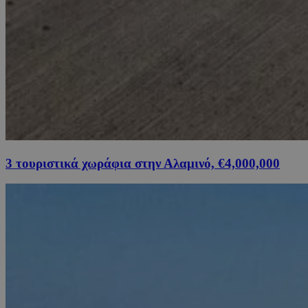
3 τουριστικά χωράφια στην Αλαμινό, €4,000,000