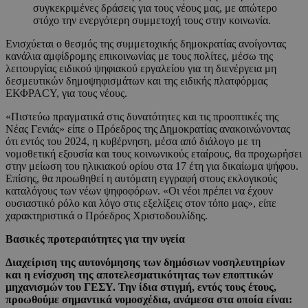
συγκεκριμένες δράσεις για τους νέους μας, με απώτερο
στόχο την ενεργότερη συμμετοχή τους στην κοινωνία.
Ενισχύεται ο θεσμός της συμμετοχικής δημοκρατίας ανοίγοντας
κανάλια αμφίδρομης επικοινωνίας με τους πολίτες, μέσω της
λειτουργίας ειδικού ψηφιακού εργαλείου για τη διενέργεια μη
δεσμευτικών δημοψηφισμάτων και της ειδικής πλατφόρμας
ΕΚΦΡΑCY, για τους νέους.
«Πιστεύω πραγματικά στις δυνατότητες και τις προοπτικές της
Νέας Γενιάς» είπε ο Πρόεδρος της Δημοκρατίας ανακοινώνοντας
ότι εντός του 2024, η κυβέρνηση, μέσα από διάλογο με τη
νομοθετική εξουσία και τους κοινωνικούς εταίρους, θα προχωρήσει
στην μείωση του ηλικιακού ορίου στα 17 έτη για δικαίωμα ψήφου.
Επίσης, θα προωθηθεί η αυτόματη εγγραφή στους εκλογικούς
καταλόγους των νέων ψηφοφόρων. «Οι νέοι πρέπει να έχουν
ουσιαστικό ρόλο και λόγο στις εξελίξεις στον τόπο μας», είπε
χαρακτηριστικά ο Πρόεδρος Χριστοδουλίδης.
Βασικές προτεραιότητες για την υγεία
Διαχείριση της αυτονόμησης των δημόσιων νοσηλευτηρίων
και η ενίσχυση της αποτελεσματικότητας των εποπτικών
μηχανισμών του ΓΕΣΥ. Την ίδια στιγμή, εντός τους έτους,
προωθούμε σημαντικά νομοσχέδια, ανάμεσα στα οποία είναι: