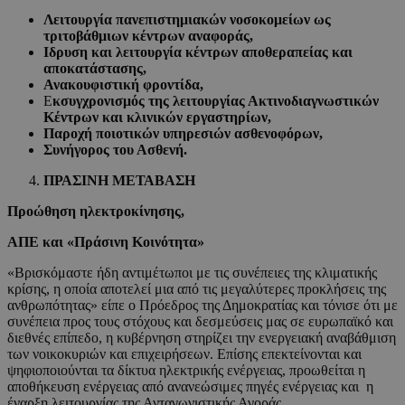
Λειτουργία πανεπιστημιακών νοσοκομείων ως
τριτοβάθμιων κέντρων αναφοράς,
Ιδρυση και λειτουργία κέντρων αποθεραπείας και
αποκατάστασης,
Ανακουφιστική φροντίδα,
Ε
κσυγχρονισμός της λειτουργίας Ακτινοδιαγνωστικών
Κέντρων και κλινικών εργαστηρίων,
Παροχή ποιοτικών υπηρεσιών ασθενοφόρων,
Συνήγορος του Ασθενή.
ΠΡΑΣΙΝΗ ΜΕΤΑΒΑΣΗ
Προώθηση ηλεκτροκίνησης,
ΑΠΕ και «Πράσινη Κοινότητα»
«Βρισκόμαστε ήδη αντιμέτωποι με τις συνέπειες της κλιματικής
κρίσης, η οποία αποτελεί μια από τις μεγαλύτερες προκλήσεις της
ανθρωπότητας» είπε ο Πρόεδρος της Δημοκρατίας και τόνισε ότι με
συνέπεια προς τους στόχους και δεσμεύσεις μας σε ευρωπαϊκό και
διεθνές επίπεδο, η κυβέρνηση στηρίζει την ενεργειακή αναβάθμιση
των νοικοκυριών και επιχειρήσεων. Επίσης επεκτείνονται και
ψηφιοποιούνται τα δίκτυα ηλεκτρικής ενέργειας, προωθείται η
αποθήκευση ενέργειας από ανανεώσιμες πηγές ενέργειας και η
έναρξη λειτουργίας της Ανταγωνιστικής Αγοράς.