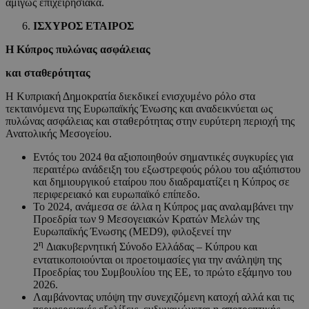
αμιγώς επιχειρησιακά.
ΙΣΧΥΡΟΣ ΕΤΑΙΡΟΣ
Η Κύπρος πυλώνας ασφάλειας
και σταθερότητας
Η Κυπριακή Δημοκρατία διεκδικεί ενισχυμένο ρόλο στα
τεκταινόμενα της Ευρωπαϊκής Ένωσης και αναδεικνύεται ως
πυλώνας ασφάλειας και σταθερότητας στην ευρύτερη περιοχή της
Ανατολικής Μεσογείου.
Εντός του 2024 θα αξιοποιηθούν σημαντικές συγκυρίες για
περαιτέρω ανάδειξη του εξωστρεφούς ρόλου του αξιόπιστου
και δημιουργικού εταίρου που διαδραματίζει η Κύπρος σε
περιφερειακό και ευρωπαϊκό επίπεδο.
Το 2024, ανάμεσα σε άλλα η Κύπρος μας αναλαμβάνει την
Προεδρία των 9 Μεσογειακών Κρατών Μελών της
Ευρωπαϊκής Ένωσης (ΜΕD9), φιλοξενεί την
η
2
Διακυβερνητική Σύνοδο Ελλάδας – Κύπρου και
εντατικοποιούνται οι προετοιμασίες για την ανάληψη της
Προεδρίας του Συμβουλίου της ΕΕ, το πρώτο εξάμηνο του
2026.
Λαμβάνοντας υπόψη την συνεχιζόμενη κατοχή αλλά και τις