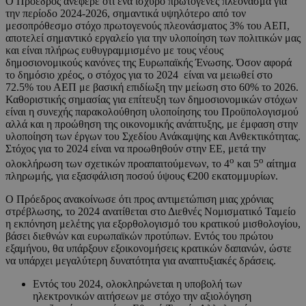
Ο Πρόεδρος ανέφερε ότι ένα ισχυρό πρωτογενές πλεόνασμα για
την περίοδο 2024-2026, σημαντικά υψηλότερο από τον
μεσοπρόθεσμο στόχο πρωτογενούς πλεονάσματος 3% του ΑΕΠ,
αποτελεί σημαντικό εργαλείο για την υλοποίηση των πολιτικών μας
και είναι πλήρως ευθυγραμμισμένο με τους νέους
δημοσιονομικούς κανόνες της Ευρωπαϊκής Ένωσης. Όσον αφορά
το δημόσιο χρέος, ο στόχος για το 2024 είναι να μειωθεί στο
72.5% του ΑΕΠ με βασική επιδίωξη την μείωση στο 60% το 2026.
Καθοριστικής σημασίας για επίτευξη των δημοσιονομικών στόχων
είναι η συνεχής παρακολούθηση υλοποίησης του Προϋπολογισμού
αλλά και η προώθηση της οικονομικής ανάπτυξης, με έμφαση στην
υλοποίηση των έργων του Σχεδίου Ανάκαμψης και Ανθεκτικότητας.
Στόχος για το 2024 είναι να προωθηθούν στην ΕΕ, μετά την
ο
ο
ολοκλήρωση των σχετικών προαπαιτούμενων, το 4
και 5
αίτημα
πληρωμής, για εξασφάλιση ποσού ύψους €200 εκατομμυρίων.
Ο Πρόεδρος ανακοίνωσε ότι προς αντιμετώπιση μιας χρόνιας
στρέβλωσης, το 2024 ανατίθεται στο Διεθνές Νομισματικό Ταμείο
η εκπόνηση μελέτης για εξορθολογισμό του κρατικού μισθολογίου,
βάσει διεθνών και ευρωπαϊκών προτύπων. Εντός του πρώτου
εξαμήνου, θα υπάρξουν εξοικονομήσεις κρατικών δαπανών, ώστε
να υπάρχει μεγαλύτερη δυνατότητα για αναπτυξιακές δράσεις.
Eντός του 2024, ολοκληρώνεται η υποβολή των
ηλεκτρονικών αιτήσεων με στόχο την αξιολόγηση