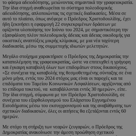
το φάσμα αδειοδότησης, μειώνοντας σημαντικά την γραφειοκρατία.
Την ίδια στιγμή αναθεωρείται το σύστημα πολεοδομικής
αδειοδότησης, απλοποιώντας τις σχετικές διαδικασίες. Μέσα σε
αυτό το πλαίσιο, όπως ανέφερε ο Πρόεδρος Χριστοδουλίδης, έχει
ήδη ξεκινήσει η εφαρμογή 22 συγκεκριμένων δράσεων με
ορίζοντα υλοποίησης τον Ιούνιο του 2024, με σημαντικότερη την
εξασφάλιση πλέον πολεοδομικής άδειας και άδειας οικοδομής για
οικιστικές αναπτύξεις μικρής κλίμακας, με μια νέα ταχύτερη
διαδικασία, μέσω της συμμετοχής ιδιωτών μελετητών.
Μεγάλο στοίχημα χαρακτήρισε ο Πρόεδρος της Δημοκρατίας την
καταπολέμηση της γραφειοκρατίας, ώστε να επιτευχθεί η γρήγορη
και έγκαιρη καταβολή όλων των επιδομάτων στους δικαιούχους.
«Σε συνέχεια της καταβολής της θεσμοθετημένης σύνταξης σε ένα
μόνο μήνα, εντός του 2024 στόχος μας είναι οι παροχές και τα
επιδόματα του Ταμείου Κοινωνικών Ασφαλίσεων, αρχίζοντας από
το επίδομα τoκετού, να καταβάλλονται εντός 30 ημερών», είπε.
Την ίδια στιγμή, σύμφωνα με τον Πρόεδρο Χριστοδουλίδη, σε
συνέχεια του εξορθολογισμού του Ελάχιστου Εγγυημένου
Εισοδήματος μέσω του εκσυγχρονισμού και της αναβάθμισης των
σχετικών διαδικασιών, όλες οι αιτήσεις θα εξετάζονται εντός 60
ημερών.
Με στόχο τη στήριξη των νεαρών ζευγαριών, ο Πρόεδρος της
Δημοκρατίας ανακοίνωσε την άμεση προώθηση σχετικού