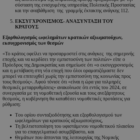
σύσταση της ενισχυμένης υπηρεσίας Πολιτικής Προστασίας
και την αναβάθμιση της γραμμής έκτακτης ανάγκης 112.
ΕΚΣΥΓΧΡΟΝΙΣΜΟΣ- ΑΝΑΣΥΝΤΑΞΗ ΤΟΥ
ΚΡΑΤΟΥΣ
Εξορθολογισμός ωφελημάτων κρατικών αξιωματούχων,
εκσυγχρονισμός των θεσμών
«Το κράτος οφείλει να προσαρμοστεί στις ανάγκες της σημερινής
εποχής και να κερδίσει την εμπιστοσύνη των πολιτών» είπε ο
Πρόεδρος της Δημοκρατίας και σημείωσε ότι «ο εκσυγχρονισμός
και η μετάβαση στη νέα εποχή που όλοι οραματιζόμαστε δεν
μπορεί να επιτευχθεί χωρίς την εμπιστοσύνη της κοινωνίας προς
τους θεσμούς». Αφού τόνισε ότι «είναι η ώρα για τολμηρές
θεσμικές μεταρρυθμίσεις» ανακοίνωσε ότι εντός του 2024, σε
συνεργασία με τη νομοθετική εξουσία και τους ανεξάρτητους
θεσμούς, η κυβέρνηση θα καταθέσει νομοθετικές προτάσεις για
ρύθμιση:
Tου ορίου συνταξιοδότησης και εξορθολογισμού των
ωφελημάτων για κρατικούς αξιωματούχους,
Τη βελτιστοποίηση του υφιστάμενου νομοθετικού πλαισίου
για το επαγγελματικό ασυμβίβαστο, και
Θεμάτων που άπτονται της λειτουργίας της Νομικής