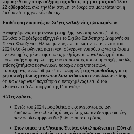
νομοσχεδίου για
την αύξηση της άδειας μητρότητας από 18 σε
22 εβδομάδες,
ενώ την ίδια στιγμή, ανέφερε ότι μελετάται και η
διεύρυνση της γονικής άδειας.
Επιδότηση διαμονής σε Στέγες Φιλοξενίας ηλικιωμένων
Αναφερόμενος στην ανάγκη στήριξης των ατόμων της Τρίτης
Ηλικίας ο Πρόεδρος εξήγγειλε το Σχέδιο Επιδότησης Διαμονής σε
Στέγες Φιλοξενίας Ηλικιωμένων, ενώ όπως ανέφερε, εντός του
2024 ολοκληρώνεται και η νέα, σύγχρονη νομοθεσία για τα άτομα
με αναπηρίες, μέσω της οποίας ρυθμίζονται συνολικά ζητήματα
κοινωνικής συμπερίληψης, αποκατάστασης και συμμετοχής, καθώς
επίσης ζητήματα κοινωνικών παροχών και υπηρεσιών.
Ταυτόχρονα, αναφέρθηκε στην εφαρμογή
της νομοθεσίας για τη
ρητορική μίσους μέσω του διαδικτύου και
ανακοίνωσε επίσης
ότι θα διευρυνθεί παγκύπρια ο πετυχημένος θεσμό του
«Κοινωνικού Λειτουργού της Γειτονιάς».
Άλλες δράσεις
Εντός του 2024 προωθείται ο εκσυγχρονισμός των
διαδικασιών υιοθεσίας όπως επίσης και αναδοχής παιδιών,
των οποίων η φροντίδα βρίσκεται στο κράτος.
Σ
τον τομέα της Ψυχικής Υγείας, ολοκληρώνεται η Εθνική
Στρατηγική, καθώς και η πρώτη φάση του νέου Κέντρου