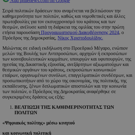
Add philenews.com on Google
Σειρά πολιτικών δράσεων που αναμένεται να βελτιώσουν την
καθημερινότητα των πολιτών, καθώς και νομοθετικές και άλλες
πρωτοβουλίες για τον εκσυγχρονισμό του κράτους και των
θεσμών, ανέλυσε κατά τη διάρκεια της ομιλίας του στην πρώτη
ετήσια παρουσίαση
Προγραμματισμού Διακυβέρνησης 2024
, ο
Πρόεδρος της Δημοκρατίας,
Νίκος Χριστοδουλίδης.
Μιλώντας σε ειδική εκδήλωση στο Προεδρικό Μέγαρο, ενώπιον
μελών της Βουλής των Αντιπροσώπων, αρχηγών ή εκπροσώπων
των κοινοβουλευτικών κομμάτων, υπουργών και υφυπουργών, της
ηγεσίας της Δικαστικής εξουσίας, ανεξάρτητων αξιωματούχων και
θεσμικών οργάνων του κράτους, εκπροσώπων κοινωνικών
εταίρων, οργανωμένων συνόλων, επαγγελματικών συνδέσμων, και
προσωπικοτήτων από το χώρο της οικονομίας, της πολιτικής, της
εκπαίδευσης, ξένων διπλωματικών αποστολών και την κοινωνία
των πολιτών, o Πρόεδρος της Δημοκρατίας αναφέρθηκε σε
συγκεκριμένες δράσεις ως εξής:
ΒΕΛΤΙΩΣΗ ΤΗΣ ΚΑΘΗΜΕΡΙΝΟΤΗΤΑΣ ΤΩΝ
ΠΟΛΙΤΩΝ
«Ψηφιακός πολίτης» μέσω κινητού
και κοινωνική πολιτική