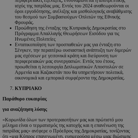
περιφερειακές εξελίξεις, ενδυναμώνεται η αποτρεπτικής
ισχύς της πατρίδας μας. Εντός του 2024 αναθεωρούνται οι
όροι εργοδότησης, ανέλιξης και μισθολογικής αναβάθμισης
του θεσμού των Συμβασιούχων Οπλιτών της Εθνικής
Φρουράς.
Προώθηση της ένταξης της Κυπριακής Δημοκρατίας στο
Πρόγραμμα Απαλλαγής Θεωρήσεων Εισόδου για τις
Ηνωμένες Πολιτείες
Εντατικοποίηση των προσπαθειών μας για ένταξη στο
Σένγκεν, την περαιτέρω ουσιαστική ανάπτυξη των διμερών
μας σχέσεων με γειτονικά κράτη και διεύρυνση των
περιφερειακών μας συνεργασιών. Εντός του έτους,
προωθείται η λειτουργία Διπλωματικών Αποστολών σε
Αρμενία και Καζακστάν που θα υπηρετήσουν πολιτικά,
οικονομικά και εμπορικά συμφέροντα της Δημοκρατίας.
ΚΥΠΡΙΑΚΟ
Παράθυρο ευκαιρίας
για αναζήτηση λύσης
«Κορωνίδα όλων των προτεραιοτήτων μας και πρώτιστό μου
μέλημα είναι ο τερματισμός της κατοχής και η επανένωση της
πατρίδας μας» ανέφερε ο Πρόεδρος της Δημοκρατίας, τονίζοντας
ότι «μια Κύπρος επανενωμένη, ευημερούσα μέσω μιας βιώσιμης