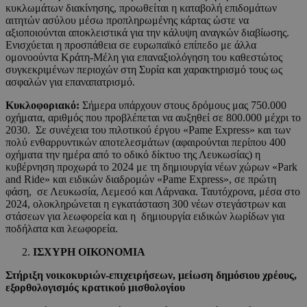
κυκλωμάτων διακίνησης, προωθείται η καταβολή επιδομάτων
αιτητών ασύλου μέσω προπληρωμένης κάρτας ώστε να
αξιοποιούνται αποκλειστικά για την κάλυψη αναγκών διαβίωσης.
Ενισχύεται η προσπάθεια σε ευρωπαϊκό επίπεδο με άλλα
ομονοούντα Κράτη-Μέλη για επαναξιολόγηση του καθεστώτος
συγκεκριμένων περιοχών στη Συρία και χαρακτηρισμό τους ως
ασφαλών για επαναπατρισμό.
Κυκλοφοριακό:
Σήμερα υπάρχουν στους δρόμους μας 750.000
οχήματα, αριθμός που προβλέπεται να αυξηθεί σε 800.000 μέχρι το
2030. Σε συνέχεια του πιλοτικού έργου «Pame Express» και των
πολύ ενθαρρυντικών αποτελεσμάτων (αφαιρούνται περίπου 400
οχήματα την ημέρα από το οδικό δίκτυο της Λευκωσίας) η
κυβέρνηση προχωρά το 2024 με τη δημιουργία νέων χώρων «Park
and Ride» και ειδικών διαδρομών «Pame Express», σε πρώτη
φάση, σε Λευκωσία, Λεμεσό και Λάρνακα. Ταυτόχρονα, μέσα στο
2024, ολοκληρώνεται η εγκατάσταση 300 νέων στεγάστρων και
στάσεων για λεωφορεία και η δημιουργία ειδικών λωρίδων για
ποδήλατα και λεωφορεία.
ΙΣΧΥΡΗ ΟΙΚΟΝΟΜΙΑ
Στήριξη νοικοκυριών-επιχειρήσεων, μείωση δημόσιου χρέους,
εξορθολογισμός κρατικού μισθολογίου