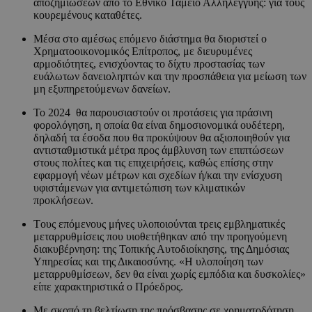
αποζημιώσεων από το Εθνικό Ταμείο Αλληλεγγύης: για τους
κουρεμένους καταθέτες.
Μέσα στο αμέσως επόμενο διάστημα θα διοριστεί ο
Χρηματοοικονομικός Επίτροπος, με διευρυμένες
αρμοδιότητες, ενισχύοντας το δίχτυ προστασίας των
ευάλωτων δανειοληπτών και την προσπάθεια για μείωση των
μη εξυπηρετούμενων δανείων.
To 2024 θα παρουσιαστούν οι προτάσεις για πράσινη
φορολόγηση, η οποία θα είναι δημοσιονομικά ουδέτερη,
δηλαδή τα έσοδα που θα προκύψουν θα αξιοποιηθούν για
αντισταθμιστικά μέτρα προς άμβλυνση των επιπτώσεων
στους πολίτες και τις επιχειρήσεις, καθώς επίσης στην
εφαρμογή νέων μέτρων και σχεδίων ή/και την ενίσχυση
υφιστάμενων για αντιμετώπιση των κλιματικών
προκλήσεων.
Τoυς επόμενους μήνες υλοποιούνται τρεις εμβληματικές
μεταρρυθμίσεις που υιοθετήθηκαν από την προηγούμενη
διακυβέρνηση: της Τοπικής Αυτοδιοίκησης, της Δημόσιας
Υπηρεσίας και της Δικαιοσύνης. «Η υλοποίηση των
μεταρρυθμίσεων, δεν θα είναι χωρίς εμπόδια και δυσκολίες»
είπε χαρακτηριστικά ο Πρόεδρος.
Με σκοπό τη βελτίωση της πρόσβασης σε χρηματοδότηση