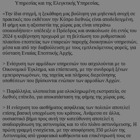
Υπηρεσίας και της Ελεγκτικής Υπηρεσίας.
«Την ίδια στιγμή, η ξεκάθαρη μας βούληση για μηδενική ανοχή σε
πρακτικές που εκθέτουν την Κύπρο διεθνώς είναι αποδεδειγμένη.
Η φήμη και η αξιοπιστία της χώρας μας είναι υπεράνω
οποιουδήποτε» υπέδειξε ο Πρόεδρος και ανακοίνωσε ότι εντός του
2024 η κυβέρνηση προχωρά με τη βελτίωση του ρυθμιστικού
πλαισίου εποπτείας των εταιρειών παροχής διοικητικών υπηρεσιών,
μέσα και από την διαβούλευση με τους εμπλεκόμενους φορείς, για
σύσταση Ενιαίας Εποπτικής Αρχής.
> Ενίσχυση των αρμόδιων υπηρεσιών του ασχολούνται με το
Οικονομικό Έγκλημα, και επίσπευση, με την συνδρομή ξένων
εμπειρογνωμόνων, της ταχείας και πλήρους διερεύνησης
υποθέσεων που βρίσκονται ενώπιον των αρμοδίων Αρχών.
> Παράλληλα, υλοποιείται μια ολοκληρωμένη εκστρατεία, σε
διεθνές επίπεδο, για αποκατάσταση της φήμης της χώρας μας.
> Η ενίσχυση του αισθήματος ασφάλειας των πολιτών αποτελεί
επίσης βασική υποχρέωση του κράτους. Ανάμεσα σε άλλα,
ουσιαστικό βήμα προς αυτή την κατεύθυνση αποτελεί η
αναδιοργάνωση της αστυνομίας και το νέο πλάνο αστυνόμευσης. H
πρώτη γραμμή ενισχύεται, με την αποφόρτιση 350 μελών της
Αστυνομίας από γραφειακά καθήκοντα και επικέντρωσή τους σε