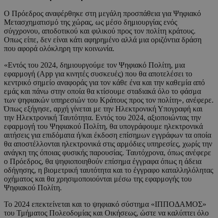
Ο Πρόεδρος αναφέρθηκε στη μεγάλη προσπάθεια για Ψηφιακό
Μετασχηματισμό της χώρας, ως μέσο δημιουργίας ενός
σύγχρονου, αποδοτικού και φιλικού προς τον πολίτη κράτους.
Οπως είπε, δεν είναι κάτι αφηρημένο αλλά μια οριζόντια δράση
που αφορά ολόκληρη την κοινωνία.
«Εντός του 2024, δημιουργούμε τον Ψηφιακό Πολίτη, μια
εφαρμογή (App για κινητές συσκευές) που θα αποτελέσει το
κεντρικό σημείο αναφοράς για τον κάθε ένα και την καθεμία από
εμάς και πάνω στην οποία θα κτίσουμε σταδιακά όλο το φάσμα
των ψηφιακών υπηρεσιών του Κράτους προς τον πολίτη», ανέφερε.
Όπως εξήγησε, αρχή γίνεται με την Ηλεκτρονική Υπογραφή και
την Ηλεκτρονική Ταυτότητα. Εντός του 2024, αξιοποιώντας την
εφαρμογή του Ψηφιακού Πολίτη, θα υπογράφουμε ηλεκτρονικά
αιτήσεις για επιδόματα ή/και έκδοση επίσημων εγγράφων τα οποία
θα αποστέλλονται ηλεκτρονικά στις αρμόδιες υπηρεσίες, χωρίς την
ανάγκη της όποιας φυσικής παρουσίας. Ταυτόχρονα, όπως ανέφερε
ο Πρόεδρος, θα ψηφιοποιηθούν επίσημα έγγραφα όπως η άδεια
οδήγησης, η βιομετρική ταυτότητα και το έγγραφο καταλληλόλητας
οχήματος και θα χρησιμοποιούνται μέσω της εφαρμογής του
Ψηφιακού Πολίτη.
Το 2024 επεκτείνεται και το ψηφιακό σύστημα «ΙΠΠΟΔΑΜΟΣ»
του Τμήματος Πολεοδομίας και Οικήσεως, ώστε να καλύπτει όλο