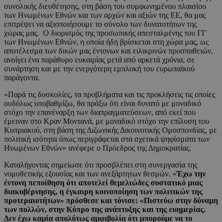
συνολικής διευθέτησης, στη βάση του συμφωνημένου πλαισίου
των Ηνωμένων Εθνών και των αρχών και αξιών της ΕΕ, θα μας
επιτρέψει να αξιοποιήσουμε το σύνολο των δυνατοτήτων της
χώρας μας. Ο διορισμός της προσωπικής απεσταλμένης του ΓΓ
των Ηνωμένων Εθνών, η οποία ήδη βρίσκεται στη χώρα μας, ως
αποτέλεσμα των δικών μας έντονων και ειλικρινών προσπαθειών,
ανοίγει ένα παράθυρο ευκαιρίας μετά από αρκετά χρόνια, σε
συνάρτηση και με την ενεργότερη εμπλοκή του ευρωπαϊκού
παράγοντα.
«Παρά τις δυσκολίες, τα προβλήματα και τις προκλήσεις τις οποίες
ουδόλως υποβαθμίζω, θα πράξω ότι είναι δυνατό με μοναδικό
στόχο την επανέναρξη των διαπραγματεύσεων, από εκεί που
έμειναν στο Κραν Μοντανά, με μοναδικό στόχο την επίλυση του
Κυπριακού, στη βάση της Διζωνικής Δικοινοτικής Ομοσπονδίας, με
πολιτική ισότητα όπως περιγράφεται στα σχετικά ψηφίσματα των
Ηνωμένων Εθνών» ανέφερε ο Πρόεδρος της Δημοκρατίας.
Καταλήγοντας σημείωσε ότι προσβλέπει στη συνεργασία της
νομοθετικής εξουσίας και των ανεξάρτητων θεσμών. «
Έχω την
έντονη πεποίθηση ότι αποτελεί θεμελιώδες συστατικό μιας
διακυβέρνησης, η έγκαιρη κοινοποίηση των πολιτικών της
προτεραιοτήτων» πρόσθεσε και τόνισε: «Πιστεύω στην δύναμη
των πολλών, στην Κύπρο της ανάπτυξης και της ευημερίας.
Δεν έχω καμία απολύτως αμφιβολία ότι μπορούμε να το