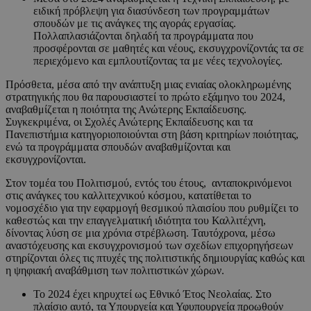
ειδική πρόβλεψη για διασύνδεση των προγραμμάτων
σπουδών με τις ανάγκες της αγοράς εργασίας.
Πολλαπλασιάζονται δηλαδή τα προγράμματα που
προσφέρονται σε μαθητές και νέους, εκσυγχρονίζοντάς τα σε
περιεχόμενο και εμπλουτίζοντας τα με νέες τεχνολογίες.
Πρόσθετα, μέσα από την ανάπτυξη μιας ενιαίας ολοκληρωμένης
στρατηγικής που θα παρουσιαστεί το πρώτο εξάμηνο του 2024,
αναβαθμίζεται η ποιότητα της Ανώτερης Εκπαίδευσης.
Συγκεκριμένα, οι Σχολές Ανώτερης Εκπαίδευσης και τα
Πανεπιστήμια κατηγοριοποιούνται στη βάση κριτηρίων ποιότητας,
ενώ τα προγράμματα σπουδών αναβαθμίζονται και
εκσυγχρονίζονται.
Στον τομέα του Πολιτισμού, εντός του έτους, ανταποκρινόμενοι
στις ανάγκες του καλλιτεχνικού κόσμου, κατατίθεται το
νομοσχέδιο για την εφαρμογή θεσμικού πλαισίου που ρυθμίζει το
καθεστώς και την επαγγελματική ιδιότητα του Καλλιτέχνη,
δίνοντας λύση σε μια χρόνια στρέβλωση. Ταυτόχρονα, μέσω
αναστόχευσης και εκσυγχρονισμού των σχεδίων επιχορηγήσεων
στηρίζονται όλες τις πτυχές της πολιτιστικής δημιουργίας καθώς και
η ψηφιακή αναβάθμιση των πολιτιστικών χώρων.
Το 2024 έχει κηρυχτεί ως Εθνικό Έτος Νεολαίας. Στο
πλαίσιο αυτό, τα Υπουργεία και Υφυπουργεία προωθούν