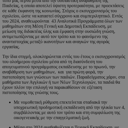
τόπο μας περνά μέσα από την ουσιαστική αναβάθμιση της
Παιδείας, η οποία αποτελεί ύψιστη προτεραιότητα, με προεκτάσεις
σε κάθε έκφανση της κοινωνίας. Στόχος ο εκσυγχρονισμός του
σχολείου, ώστε να καταστεί σύγχρονο και συμπεριληπτικό. Εντός
του 2024, αναθεωρούνται 43 Αναλυτικά Προγράμματα όλων των
μαθημάτων στη Μέση Γενική και Δημοτική Εκπαίδευση, με
μείωση της διδακτέας ύλης και έμφαση στην ουσιώδη γνώση,
αντιμετωπίζοντας με αυτό τον τρόπο και το φαινόμενο της
αναντιστοιχίας μεταξύ ικανοτήτων και αναγκών της αγοράς
εργασίας.
Την ίδια στιγμή, ολοκληρώνεται εντός του έτους ο εκσυγχρονισμός
του ολοήμερου σχολείου μέσα από τη διασύνδεση του
απογευματινού προγράμματος εκπαίδευσης με το πρωινό, την
αναβάθμιση των μαθημάτων, και για πρώτη φορά, την
πιστοποίηση των γνώσεων των παιδιών. Παραδείγματος χάριν, στα
μαθήματα των Αγγλικών ή των Νέων Τεχνολογιών, τα παιδιά θα
έχουν πλέον την επιλογή να παρακαθίσουν σε εξέταση
πιστοποίησης της γνώσης τους.
Με νομοθετική ρύθμιση επεκτείνεται σταδιακά την
υποχρεωτική προδημοτική εκπαίδευση από την ηλικία των 4,
συμβάλλοντας με αυτό τον τρόπο και στη συμφιλίωση της
οικογενειακής με την επαγγελματική ζωή.
Μέσα στο 2024 αναβαθμίζεται η Τεχνική Εκπαίδευση, με