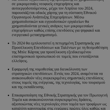
σε μικρομεσαίες νεοφυείς επιχειρήσεις και
αυτοεργοδοτούμενους, μέχρι τον Απρίλιο του 2024,
παρουσιάζεται οδικός χάρτης για τη σύσταση Εθνικού
Οργανισμού Ανάπτυξης Επιχειρήσεων. Μέσω
χρηματοδοτικών και εγγυοδοτικών εργαλείων θα
χρηματοδούνται γενικές ανάγκες των μικρομεσαίων
επιχειρήσεων καθώς επίσης επενδύσεις για ψηφιακό και
ενεργειακό μετασχηματισμό.
Το 2024 θα εμπλουτιστεί η πετυχημένη Στρατηγικής για
Προσέλκυση Επενδύσεων και Ταλέντων με τη θεσμοθέτηση
της Μπλε Κάρτας για προσέλκυση εξειδικευμένου
επιστημονικού προσωπικού σε τομείς που εντοπίζονται
ελλείψεις.
Εφαρμογή της νομοθεσίας για διευκόλυνση των
στρατηγικών επενδύσεων. Εντός του 2024, αναμένεται να
ανακοινωθούν νέες συγκεκριμένες σημαντικές επενδύσεις
στους τομείς της ενέργειας, της τεχνολογίας, του τουρισμού
και της εκπαίδευσης.
Επικαιροποίηση της Εθνικής Στρατηγικής για τον Πρωτογενή
Τομέα
και ανακοινώνονται συγκεκριμένες δράσεις,
αξιοποιώντας νέες τεχνολογίες στον τομέα των τροφίμων ως
καταλύτη καινοτομίας στις εγχώριες πρώτες ύλες καθώς και