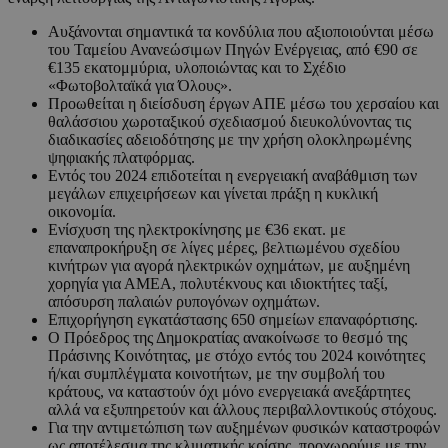
Αυξάνονται σημαντικά τα κονδύλια που αξιοποιούνται μέσω
του Ταμείου Ανανεώσιμων Πηγών Ενέργειας, από €90 σε
€135 εκατομμύρια, υλοποιώντας και το Σχέδιο
«Φωτοβολταϊκά για Όλους».
Προωθείται η διείσδυση έργων ΑΠΕ μέσω του χερσαίου και
θαλάσσιου χωροταξικού σχεδιασμού διευκολύνοντας τις
διαδικασίες αδειοδότησης με την χρήση ολοκληρωμένης
ψηφιακής πλατφόρμας.
Εντός του 2024 επιδοτείται η ενεργειακή αναβάθμιση των
μεγάλων επιχειρήσεων και γίνεται πράξη η κυκλική
οικονομία.
Ενίσχυση της ηλεκτροκίνησης με €36 εκατ. με
επαναπροκήρυξη σε λίγες μέρες, βελτιωμένου σχεδίου
κινήτρων για αγορά ηλεκτρικών οχημάτων, με αυξημένη
χορηγία για ΑΜΕΑ, πολυτέκνους και ιδιοκτήτες ταξί,
απόσυρση παλαιών ρυπογόνων οχημάτων.
Επιχορήγηση εγκατάστασης 650 σημείων επαναφόρτισης.
Ο Πρόεδρος της Δημοκρατίας ανακοίνωσε το θεσμό της
Πράσινης Κοινότητας, με στόχο εντός του 2024 κοινότητες
ή/και συμπλέγματα κοινοτήτων, με την συμβολή του
κράτους, να καταστούν όχι μόνο ενεργειακά ανεξάρτητες
αλλά να εξυπηρετούν και άλλους περιβαλλοντικούς στόχους.
Για την αντιμετώπιση των αυξημένων φυσικών καταστροφών
ως αποτέλεσμα της κλιματικής κρίσης, προχωρούμε με την