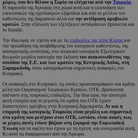
χώρες, που δεν θέλουν η Συρία να ελέγχεται από την
Τουρκία
.
Η παρουσία της Άγκυρας στη χώρα αυτή και η υλοποίηση των
επεκτατικών της σχεδιασμών εξαρτάται και από το μέλλον του
καθεστώτος της Δαμασκού αλλά και
την αντίδραση αραβικών
κρατών
. Στην εξίσωση των εξελίξεων/ αντιδράσεων βρίσκεται και
το Ισραήλ.
Την ίδια ώρα, σε σχέση και με τις
επιδιώξεις της στην Κύπρο
και
την προώθηση της αναβάθμισης του κατοχικού καθεστώτος, της
αποσχιστικής οντότητας, στο τουρκικό υπουργείο Εξωτερικών
θεωρούν μεγάλη αποτυχία την έκδοση
του ανακοινωθέντος
της
συνόδου της Ε.Ε. και των κρατών της Κεντρικής Ασίας, στη
Σαμαρκάνδη,
όπου καταγράφονται σημαντικές αναφορές στο
Κυπριακό.
Οι αναφορές στο Κυπριακό, τις οποίες προσυπογράφουν και κράτη-
μέλη του Οργανισμού Τουρκικών Κρατών, ΟΤΚ, βρίσκονται
απέναντι στις τουρκικές επιδιώξεις. Την ίδια ώρα, την αποτυχία
αυτή ενισχύει και το γεγονός ότι κράτη του ΟΤΚ έχουν
διαπιστεύσει πρέσβεις στην Κυπριακή Δημοκρατία.
Αν και η
επιρροή της κατοχικής Τουρκίας είναι μεγάλη και σημαντική
στα κράτη που μετέχουν στον ΟΤΚ, ωστόσο, είναι σαφές πως
οι χώρες αυτές ενίοτε βάζουν στη ζυγαριά την Ευρωπαϊκή
Ένωση
και τα οφέλη που έχουν με τη σχέση και συνεργασία αυτή.
Κι αυτό τις διαφοροποιεί από την Άγκυρα.