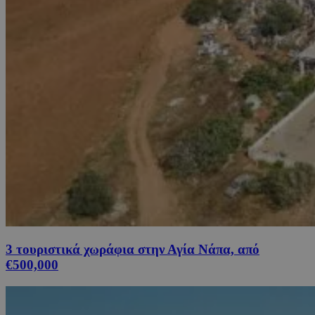
3 τουριστικά χωράφια στην Αγία Νάπα, από
€500,000