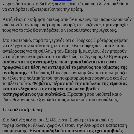
χώρας όσο και στο διεθνές πεδίο, είναι τέτοια που δεν αποκλείεται
να αντιδράσει εξωτερικεύοντας την κρίση.
Αυτή είναι η εκτίμηση διπλωματικών κύκλων, που παρακολουθούν
από κοντά την τουρκική συμπεριφορά, εκφράζοντας την ανησυχία
τους για το πώς θα αντιδράσει ο νεοσουλτάνος της Άγκυρας.
Στο εσωτερικό, παρά το γεγονός ότι ο Τούρκος Πρόεδρος φέρεται
να ελέγχει την κατάσταση, ωστόσο, είναι σαφές πως οι τελευταίες
αντιδράσεις για τη σύλληψη του Εκρέμ Ιμάμογλου, δεν μπορούν
να αφήσουν ανεπηρέαστο το καθεστώς της Άγκυρας.
Ο Ερντογάν
αισθάνεται τις αναταράξεις που προκαλούνται και είναι
προφανώς σε θέση να αντιληφθεί το μέγεθος του κύματος της
αντίδρασης.
Ο Τούρκος Πρόεδρος αντιλαμβάνεται ότι πλησιάζει
το τέλος της πολιτικής του παντοκρατορίας και προφανώς και δεν
το θέλει τούτο.
Φοβάται, πέραν από την απώλεια της εξουσίας
και το ενδεχόμενο την επόμενη ημέρα να βρεθεί
κατηγορούμενος για σκάνδαλα
. Πρακτική που υιοθετεί και ο
ίδιος θέλοντας να εξοντώσει τους πολιτικούς του αντιπάλους.
Γεωπολιτική πίεση
Στο διεθνές πεδίο, οι εξελίξεις στη Συρία μετά και από τις
παρεμβάσεις κι άλλων χωρών, θέτουν την Άγκυρα σε κατάσταση
απομόνωσης.
Είναι πρόδηλο ότι απέναντι της έχει αραβικές