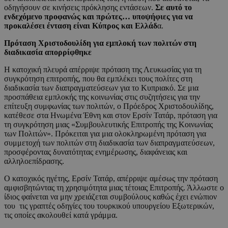
οδηγήσουν σε κινήσεις πρόκλησης εντάσεων.
Σε αυτό το
ενδεχόμενο προφανώς και πρώτες… υποψήφιες για να
προκαλέσει ένταση είναι Κύπρος και Ελλάδ
α.
Πρόταση Χριστοδουλίδη για εμπλοκή των πολιτών στη
διαδικασία απορρίφθηκε
Η κατοχική πλευρά απέρριψε πρόταση της Λευκωσίας για τη
συγκρότηση επιτροπής, που θα εμπλέκει τους πολίτες στη
διαδικασία των διαπραγματεύσεων για το Κυπριακό. Σε μια
προσπάθεια εμπλοκής της κοινωνίας στις συζητήσεις για την
επίτευξη συμφωνίας των πολιτών, ο Πρόεδρος Χριστοδουλίδης,
κατέθεσε στα Ηνωμένα Έθνη και στον Ερσίν Τατάρ, πρόταση για
τη συγκρότηση μιας «Συμβουλευτικής Επιτροπής της Κοινωνίας
των Πολιτών». Πρόκειται για μια ολοκληρωμένη πρόταση για
συμμετοχή των πολιτών στη διαδικασία των διαπραγματεύσεων,
προσφέροντας δυνατότητας ενημέρωσης, διαφάνειας και
αλληλοεπίδρασης.
Ο κατοχικός ηγέτης, Ερσίν Τατάρ, απέρριψε αμέσως την πρόταση
αμφισβητώντας τη χρησιμότητα μιας τέτοιας Επιτροπής. Άλλωστε ο
ίδιος φαίνεται να μην χρειάζεται συμβούλους καθώς έχει ενώπιον
του τις γραπτές οδηγίες του τουρκικού υπουργείου Εξωτερικών,
τις οποίες ακολουθεί κατά γράμμα.