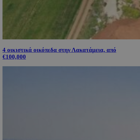
4 οικιστικά οικόπεδα στην Λακατάμεια, από
€100,000