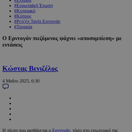
#Ελλάδα
#Ευρωπαϊκή Ένωση
#Κυπριακό
#Κύπρος
#Ρετζέπ Ταγίπ Ερντογάν
#Τουρκία
Ο Ερντογάν πιεζόμενος ψάχνει «αποσυμπίεση» με
εντάσεις
Κώστας Βενιζέλος
4 Μαΐου 2025, 6:30
Η πίεση που αισθάνεται ο
Ερντογάν,
τόσο στο εσωτερικό της