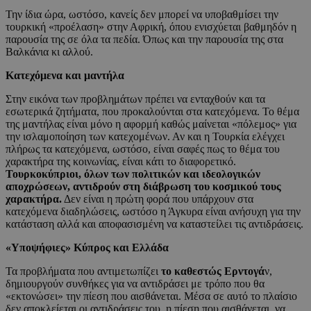
Την ίδια ώρα, ωστόσο, κανείς δεν μπορεί να υποβαθμίσει την
τουρκική «προέλαση» στην Αφρική, όπου ενισχύεται βαθμηδόν η
παρουσία της σε όλα τα πεδία. Όπως και την παρουσία της στα
Βαλκάνια κι αλλού.
Κατεχόμενα και μαντήλα
Στην εικόνα των προβλημάτων πρέπει να ενταχθούν και τα
εσωτερικά ζητήματα, που προκαλούνται στα κατεχόμενα. Το θέμα
της μαντήλας είναι μόνο η αφορμή καθώς μαίνεται «πόλεμος» για
την ισλαμοποίηση των κατεχομένων. Αν και η Τουρκία ελέγχει
πλήρως τα κατεχόμενα, ωστόσο, είναι σαφές πως το θέμα του
χαρακτήρα της κοινωνίας, είναι κάτι το διαφορετικό.
Τουρκοκύπριοι, όλων των πολιτικών και ιδεολογικών
αποχρώσεων, αντιδρούν στη διάβρωση του κοσμικού τους
χαρακτήρα.
Δεν είναι η πρώτη φορά που υπάρχουν στα
κατεχόμενα διαδηλώσεις, ωστόσο η Άγκυρα είναι ανήσυχη για την
κατάσταση αλλά και αποφασισμένη να καταστείλει τις αντιδράσεις.
«Υποψήφιες» Κύπρος και Ελλάδα
Τα προβλήματα που αντιμετωπίζει
το καθεστώς Ερντογά
ν,
δημιουργούν συνθήκες για να αντιδράσει με τρόπο που θα
«εκτονώσει» την πίεση που αισθάνεται. Μέσα σε αυτό το πλαίσιο
δεν αποκλείεται οι αντιδράσεις του, η πίεση που αισθάνεται, να