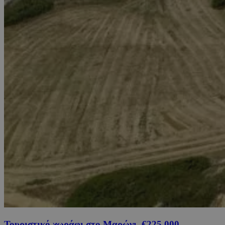
Τουριστικό χωράφι στο Μαρώνι, €225,000