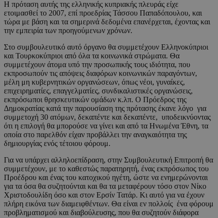
Η πρόταση αυτής της ελληνικής κυπριακής πλευράς είχε
ετοιμασθεί το 2007, επί προεδρίας Τάσσου Παπαδόπουλου, και
τώρα με βάση και τα σημερινά δεδομένα επανέρχεται, έχοντας και
την εμπειρία των προηγούμενων χρόνων.
Στο συμβουλευτικό αυτό όργανο θα συμμετέχουν Ελληνοκύπριοι
και Τουρκοκύπριοι από όλα τα κοινωνικά στρώματα. Θα
συμμετέχουν άτομα υπό την προσωπικής τους ιδιότητα, που
εκπροσωπούν τις απόψεις διαφόρων κοινωνικών παραγόντων,
μέλη μη κυβερνητικών οργανώσεων, όπως νέοι, γυναίκες,
επιχειρηματίες, επαγγελματίες, συνδικαλιστικές οργανώσεις,
εκπρόσωποι θρησκευτικών ομάδων κ.λπ. Ο Πρόεδρος της
Δημοκρατίας κατά την παρουσίαση της πρότασης έκανε λόγο για
συμμετοχή 30 ατόμων, δεκαπέντε και δεκαπέντε, υποδεικνύοντας
ότι η επιλογή θα μπορούσε να γίνει και από τα Ηνωμένα Έθνη, τα
οποία στο παρελθόν είχαν προβάλλει την αναγκαιότητα της
δημιουργίας ενός τέτοιου φόρουμ.
Για να υπάρχει αλληλοεπίδραση, στην Συμβουλευτική Επιτροπή θα
συμμετέχουν, με το καθεστώς παρατηρητή, ένας εκπρόσωπος του
Προέδρου και ένας του κατοχικού ηγέτη, ώστε να ενημερώνονται
για τα όσα θα συζητούνται και θα τα μεταφέρουν τόσο στον Νίκο
Χριστοδουλίδη όσο και στον Ερσίν Τατάρ. Κι αυτό για να έχουν
πλήρη εικόνα των διαμειφθέντων. Θα είναι εν πολλοίς ένα φόρουμ
προβληματισμού και διαβούλευσης, που θα συζητούν διάφορα