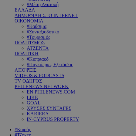
#Μέση Ανατολή
ΕΛΛΑΔΑ
ΔΗΜΟΦΙΛΗ ΣΤΟ INTERNET
ΟΙΚΟΝΟΜΙΑ
#Καύσιμα
#Συνταξιοδοτικό
#Τουρισμός
ΠΟΛΙΤΙΣΜΟΣ
ΑΤΖΕΝΤΑ
ΠΟΛΙΤΙΚΗ
#Κυπριακό
#Παγκύπριες Εξετάσεις
ΑΠΟΨΕΙΣ
VIDEOS & PODCASTS
TV ΟΔΗΓΟΣ
PHILENEWS NETWORK
EN.PHILENEWS.COM
LIKE
GOAL
ΧΡΥΣΕΣ ΣΥΝΤΑΓΕΣ
KARIERA
IN-CYPRUS PROPERTY
#Καιρός
#Τζόκερ