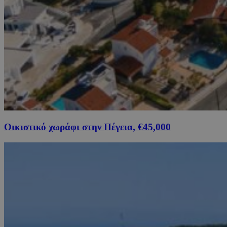
Οικιστικό χωράφι στην Πέγεια, €45,000