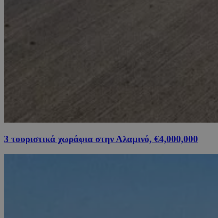
3 τουριστικά χωράφια στην Αλαμινό, €4,000,000