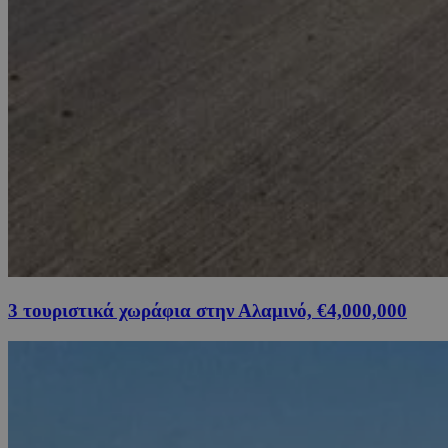
3 τουριστικά χωράφια στην Αλαμινό, €4,000,000