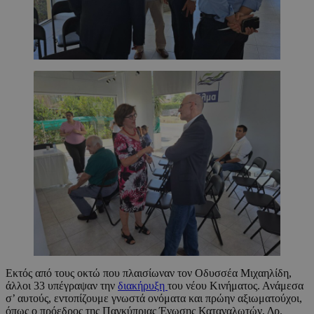
Εκτός από τους οκτώ που πλαισίωναν τον Οδυσσέα Μιχαηλίδη,
άλλοι 33 υπέγραψαν την
διακήρυξη
του νέου Κινήματος. Ανάμεσα
σ’ αυτούς, εντοπίζουμε γνωστά ονόματα και πρώην αξιωματούχοι,
όπως ο πρόεδρος της Παγκύπριας Ένωσης Καταναλωτών, Δρ.