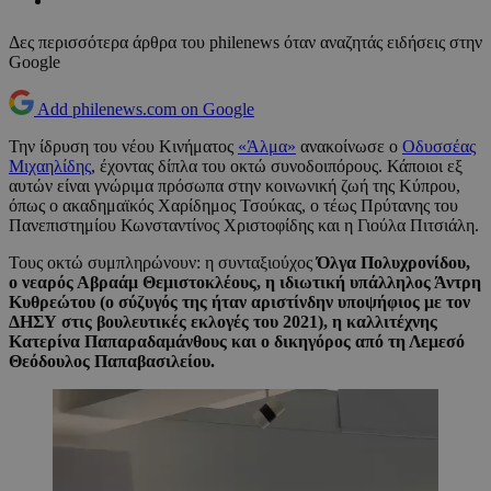
Δες περισσότερα άρθρα του philenews όταν αναζητάς ειδήσεις στην
Google
Add philenews.com on Google
Την ίδρυση του νέου Κινήματος
«Άλμα»
ανακοίνωσε ο
Οδυσσέας
Μιχαηλίδης
, έχοντας δίπλα του οκτώ συνοδοιπόρους. Κάποιοι εξ
αυτών είναι γνώριμα πρόσωπα στην κοινωνική ζωή της Κύπρου,
όπως ο ακαδημαϊκός Χαρίδημος Τσούκας, ο τέως Πρύτανης του
Πανεπιστημίου Κωνσταντίνος Χριστοφίδης και η Γιούλα Πιτσιάλη.
Τους οκτώ συμπληρώνουν: η συνταξιούχος
Όλγα Πολυχρονίδου,
ο νεαρός Αβραάμ Θεμιστοκλέους, η ιδιωτική υπάλληλος Άντρη
Κυθρεώτου (ο σύζυγός της ήταν αριστίνδην υποψήφιος με τον
ΔΗΣΥ στις βουλευτικές εκλογές του 2021), η καλλιτέχνης
Κατερίνα Παπαραδαμάνθους και ο δικηγόρος από τη Λεμεσό
Θεόδουλος Παπαβασιλείου.