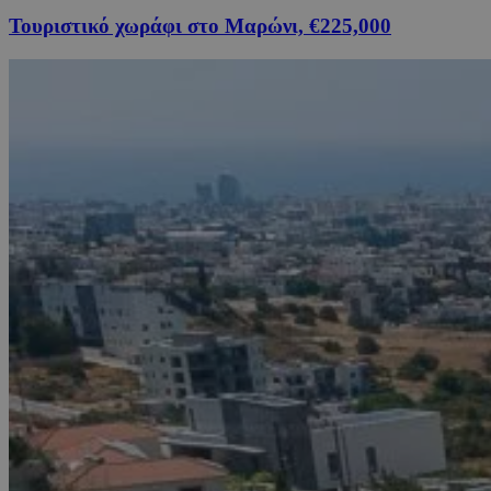
Τουριστικό χωράφι στο Μαρώνι, €225,000