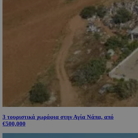
3 τουριστικά χωράφια στην Αγία Νάπα, από
€500,000