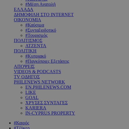
#Μέση Ανατολή
ΕΛΛΑΔΑ
ΔΗΜΟΦΙΛΗ ΣΤΟ INTERNET
ΟΙΚΟΝΟΜΙΑ
#Καύσιμα
#Συνταξιοδοτικό
#Τουρισμός
ΠΟΛΙΤΙΣΜΟΣ
ΑΤΖΕΝΤΑ
ΠΟΛΙΤΙΚΗ
#Κυπριακό
#Παγκύπριες Εξετάσεις
ΑΠΟΨΕΙΣ
VIDEOS & PODCASTS
TV ΟΔΗΓΟΣ
PHILENEWS NETWORK
EN.PHILENEWS.COM
LIKE
GOAL
ΧΡΥΣΕΣ ΣΥΝΤΑΓΕΣ
KARIERA
IN-CYPRUS PROPERTY
#Καιρός
#Τζόκερ