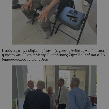
Παρόντες στην εκδήλωση ήταν ο ζωγράφος Ανδρέας Λαδόμματος,
η πρώην διευθύντρια Μέσης Εκπαίδευσης Ζήνα Πουλλή και ο Τ/κ
δημοσιογράφος Ιμπραήμ Αζίς.