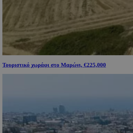
Τουριστικό χωράφι στο Μαρώνι, €225,000