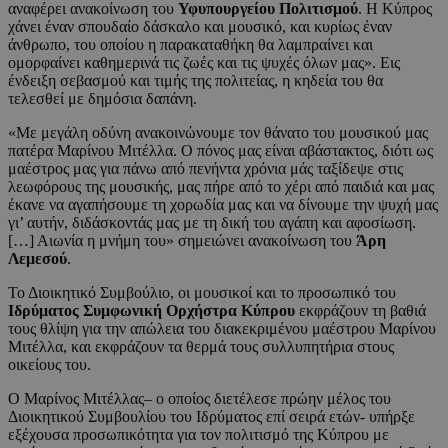
αναφέρει ανακοίνωση του
Υφυπουργείου Πολιτισμού
. Η Κύπρος
χάνει έναν σπουδαίο δάσκαλο και μουσικό, και κυρίως έναν
άνθρωπο, του οποίου η παρακαταθήκη θα λαμπραίνει και
ομορφαίνει καθημερινά τις ζωές και τις ψυχές όλων μας». Εις
ένδειξη σεβασμού και τιμής της πολιτείας, η κηδεία του θα
τελεσθεί με δημόσια δαπάνη.
«Με μεγάλη οδύνη ανακοινώνουμε τον θάνατο του μουσικού μας
πατέρα Μαρίνου Μιτέλλα. Ο πόνος μας είναι αβάστακτος, διότι ως
μαέστρος μας για πάνω από πενήντα χρόνια μάς ταξίδεψε στις
λεωφόρους της μουσικής, μας πήρε από το χέρι από παιδιά και μας
έκανε να αγαπήσουμε τη χορωδία μας και να δίνουμε την ψυχή μας
γι’ αυτήν, διδάσκοντάς μας με τη δική του αγάπη και αφοσίωση.
[…] Αιωνία η μνήμη του» σημειώνει ανακοίνωση του
Άρη
Λεμεσού
.
Το Διοικητικό Συμβούλιο, οι μουσικοί και το προσωπικό του
Ιδρύματος Συμφωνική Ορχήστρα Κύπρου
εκφράζουν τη βαθιά
τους θλίψη για την απώλεια του διακεκριμένου μαέστρου Μαρίνου
Μιτέλλα, και εκφράζουν τα θερμά τους συλλυπητήρια στους
οικείους του.
Ο Μαρίνος Μιτέλλας– ο οποίος διετέλεσε πρώην μέλος του
Διοικητικού Συμβουλίου του Ιδρύματος επί σειρά ετών- υπήρξε
εξέχουσα προσωπικότητα για τον πολιτισμό της Κύπρου με