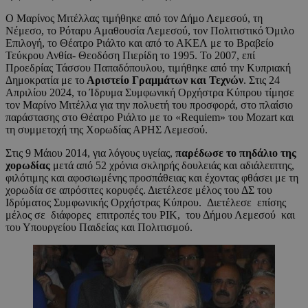
Ο Μαρίνος Μιτέλλας τιμήθηκε από τον Δήμο Λεμεσού, τη
Νέμεσο, το Ρόταρυ Αμαθουσία Λεμεσού, τον Πολιτιστικό Όμιλο
Επιλογή, το Θέατρο Ριάλτο και από το ΑΚΕΛ με το Βραβείο
Τεύκρου Ανθία- Θεοδόση Πιερίδη το 1995. Το 2007, επί
Προεδρίας Τάσσου Παπαδόπουλου, τιμήθηκε από την Κυπριακή
Δημοκρατία με το
Αριστείο Γραμμάτων και Τεχνών
. Στις 24
Απριλίου 2024, το Ίδρυμα Συμφωνική Ορχήστρα Κύπρου τίμησε
τον Μαρίνο Μιτέλλα για την πολυετή του προσφορά, στο πλαίσιο
παράστασης στο Θέατρο Ριάλτο με το «Requiem» του Μοzart και
τη συμμετοχή της Χορωδίας ΑΡΗΣ Λεμεσού.
Στις 9 Μάιου 2014, για λόγους υγείας,
παρέδωσε το πηδάλιο της
χορωδίας
μετά από 52 χρόνια σκληρής δουλειάς και αδιάλειπτης,
φιλότιμης και αφοσιωμένης προσπάθειας και έχοντας φθάσει με τη
χορωδία σε απρόσιτες κορυφές. Διετέλεσε μέλος του ΔΣ του
Ιδρύματος Συμφωνικής Ορχήστρας Κύπρου. Διετέλεσε επίσης
μέλος σε διάφορες επιτροπές του ΡΙΚ, του Δήμου Λεμεσού και
του Υπουργείου Παιδείας και Πολιτισμού.