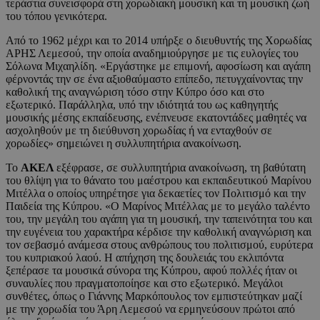
τεράστια συνεισφορά στη χορωδιακή μουσική και τη μουσική ζωή
του τόπου γενικότερα.
Από το 1962 μέχρι και το 2014 υπήρξε ο διευθυντής της Χορωδίας
ΑΡΗΣ Λεμεσού, την οποία αναδημιούργησε με τις ευλογίες του
Σόλωνα Μιχαηλίδη. «Εργάστηκε με επιμονή, αφοσίωση και αγάπη
φέρνοντάς την σε ένα αξιοθαύμαστο επίπεδο, πετυγχαίνοντας την
καθολική της αναγνώριση τόσο στην Κύπρο όσο και στο
εξωτερικό. Παράλληλα, υπό την ιδιότητά του ως καθηγητής
μουσικής μέσης εκπαίδευσης, ενέπνευσε εκατοντάδες μαθητές να
ασχοληθούν με τη διεύθυνση χορωδίας ή να ενταχθούν σε
χορωδίες» σημειώνει η συλλυπητήρια ανακοίνωση.
Το
ΑΚΕΛ
εξέφρασε, σε συλλυπητήρια ανακοίνωση, τη βαθύτατη
του θλίψη για το θάνατο του μαέστρου και εκπαιδευτικού Μαρίνου
Μιτέλλα ο οποίος υπηρέτησε για δεκαετίες τον Πολιτισμό και την
Παιδεία της Κύπρου. «Ο Μαρίνος Μιτέλλας με το μεγάλο ταλέντο
του, την μεγάλη του αγάπη για τη μουσική, την ταπεινότητα του και
την ευγένεια του χαρακτήρα κέρδισε την καθολική αναγνώριση και
τον σεβασμό ανάμεσα στους ανθρώπους του πολιτισμού, ευρύτερα
του κυπριακού λαού. Η απήχηση της δουλειάς του εκλιπόντα
ξεπέρασε τα μουσικά σύνορα της Κύπρου, αφού πολλές ήταν οι
συναυλίες που πραγματοποίησε και στο εξωτερικό. Μεγάλοι
συνθέτες, όπως ο Γιάννης Μαρκόπουλος τον εμπιστεύτηκαν μαζί
με την χορωδία του Άρη Λεμεσού να ερμηνεύσουν πρώτοι από