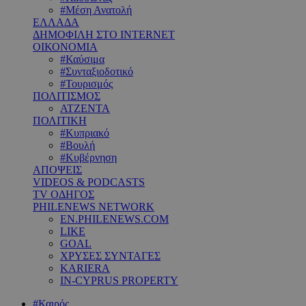
#Μέση Ανατολή
ΕΛΛΑΔΑ
ΔΗΜΟΦΙΛΗ ΣΤΟ INTERNET
ΟΙΚΟΝΟΜΙΑ
#Καύσιμα
#Συνταξιοδοτικό
#Τουρισμός
ΠΟΛΙΤΙΣΜΟΣ
ΑΤΖΕΝΤΑ
ΠΟΛΙΤΙΚΗ
#Κυπριακό
#Βουλή
#Κυβέρνηση
ΑΠΟΨΕΙΣ
VIDEOS & PODCASTS
TV ΟΔΗΓΟΣ
PHILENEWS NETWORK
EN.PHILENEWS.COM
LIKE
GOAL
ΧΡΥΣΕΣ ΣΥΝΤΑΓΕΣ
KARIERA
IN-CYPRUS PROPERTY
#Καιρός