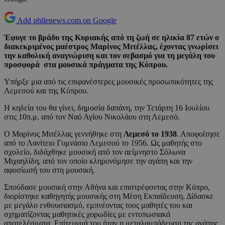
Add philenews.com on Google
Έφυγε το βράδυ της Κυριακής από τη ζωή σε ηλικία 87 ετών ο
διακεκριμένος μαέστρος Μαρίνος Μιτέλλας, έχοντας γνωρίσει
την καθολική αναγνώριση και τον σεβασμό για τη μεγάλη του
προσφορά στα μουσικά πράγματα της Κύπρου.
Υπήρξε μια από τις επιφανέστερες μουσικές προσωπικότητες της
Λεμεσού και της Κύπρου.
Η κηδεία του θα γίνει, δημοσία δαπάνη, την Τετάρτη 16 Ιουλίου
στις 10π.μ. από τον Ναό Αγίου Νικολάου στη Λεμεσό.
Ο Μαρίνος Μιτέλλας γεννήθηκε στη
Λεμεσό το 1938
. Αποφοίτησε
από το Λανίτειο Γυμνάσιο Λεμεσού το 1956. Ως μαθητής στο
σχολείο, διδάχθηκε μουσική από τον αείμνηστο Σόλωνα
Μιχαηλίδη, από τον οποίο κληρονόμησε την αγάπη και την
αφοσίωσή του στη μουσική.
Σπούδασε μουσική στην Αθήνα και επιστρέφοντας στην Κύπρο,
διορίστηκε καθηγητής μουσικής στη Μέση Εκπαίδευση. Δίδασκε
με μεγάλο ενθουσιασμό, εμπνέοντας τους μαθητές του και
σχηματίζοντας μαθητικές χορωδίες με εντυπωσιακά
αποτελέσματα. Επίτευγμά του ήταν η μεταλαμπάδευση της αγάπης