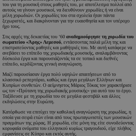
του για τη μουσική στους μαθητές του, με αποτέλεσμα πολλοί από
αυτούς να γίνουν μουσικοί, να διευθύνουν χορωδίες ή να είναι
μέλη χορωδιών. Οι χορωδίες του στα σχολεία ήταν πάντα
ξεχωριστές, και διακρίνονταν για την ευαισθησία και τον υπέροχο
ήχο τους.
Στις αρχές της δεκαετίας του ‘60
αναδημιούργησε τη χορωδία του
σωματείου «Άρης» Λεμεσού
, εντάσσοντας παλιά μέλη της και
επιστρατεύοντας μαθητές και μαθήτριές του. Με αυτή κατάφερε να
ανεβάσει το επίπεδο της χορωδιακής μουσικής, αναλαμβάνοντας
δύσκολα έργα και παρουσιάζοντάς τα σε τοπικό και διεθνές
επίπεδο, κερδίζοντας γενική αναγνώριση.
Μαζί παρουσίασαν έργα πολύ υψηλών απαιτήσεων από το
κλασσικό ρεπερτόριο, καθώς και έργα μεγάλων Ελλήνων και
Κυπρίων συνθετών. Ο αείμνηστος Μάριος Τόκας τον χαρακτήρισε
ως τον «Πρύτανη της χορωδιακής μουσικής» για αυτό του το έργο.
Ταξίδευσε με τη χορωδία του σε μεγάλα φεστιβάλ και άλλες
εκδηλώσεις στην Ευρώπη.
Κατόρθωσε να επιτύχει την καθολική αναγνώριση της χορωδίας, η
οποία για σειρά ετών είναι από τους πρωταγωνιστές των μουσικών
πραγμάτων της χώρας. Η χορωδία, είτε μόνη της είτε συνοδεύοντας
κορυφαία ονόματα του ελληνικού κυρίως τραγουδιού, είχε πλήθος
εμφανίσεις σε Κύπρο και εκτός αυτής.