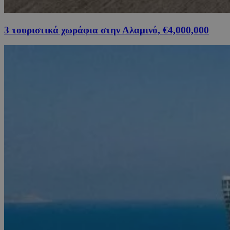
3 τουριστικά χωράφια στην Αλαμινό, €4,000,000