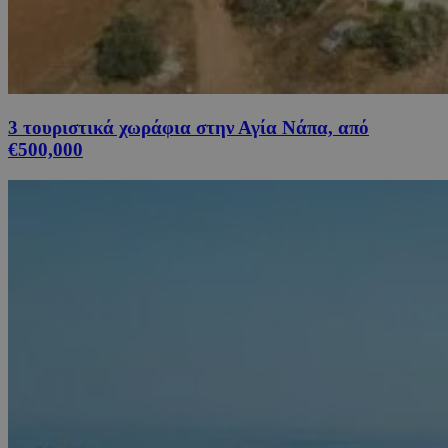
3 τουριστικά χωράφια στην Αγία Νάπα, από
€500,000