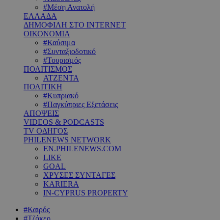
#Μέση Ανατολή
ΕΛΛΑΔΑ
ΔΗΜΟΦΙΛΗ ΣΤΟ INTERNET
ΟΙΚΟΝΟΜΙΑ
#Καύσιμα
#Συνταξιοδοτικό
#Τουρισμός
ΠΟΛΙΤΙΣΜΟΣ
ΑΤΖΕΝΤΑ
ΠΟΛΙΤΙΚΗ
#Κυπριακό
#Παγκύπριες Εξετάσεις
ΑΠΟΨΕΙΣ
VIDEOS & PODCASTS
TV ΟΔΗΓΟΣ
PHILENEWS NETWORK
EN.PHILENEWS.COM
LIKE
GOAL
ΧΡΥΣΕΣ ΣΥΝΤΑΓΕΣ
KARIERA
IN-CYPRUS PROPERTY
#Καιρός
#Τζόκερ