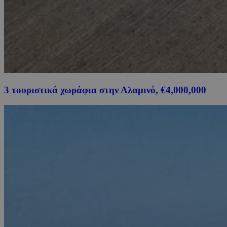
3 τουριστικά χωράφια στην Αλαμινό, €4,000,000