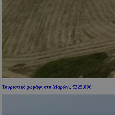
Τουριστικό χωράφι στο Μαρώνι, €225,000