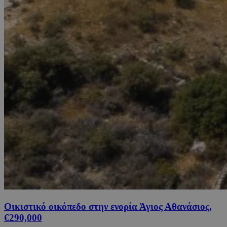
Οικιστικό οικόπεδο στην ενορία Άγιος Αθανάσιος,
€290,000