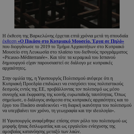
Η έκθεση της Βαρκελώνης έρχεται επτά χρόνια μετά τη σπουδαία
έκθεση
«Ο Πικάσο στο Κυπριακό Μουσείο. Έργα σε Πηλό»
που διοργάνωσε το 2019 το Τμήμα Αρχαιοτήτων στο Κυπριακό
Μουσείο στη Λευκωσία στο πλαίσιο του διεθνούς προγράμματος
«Picasso-Méditerranée». Και τότε τα κεραμικά του Ισπανού
δημιουργού είχαν παρουσιαστεί σε διάλογο με κυπριακές
αρχαιότητες.
Στην ομιλία της, η Υφυπουργός Πολιτισμού ανέφερε ότι η
Κυπριακή Προεδρία επιδιώκει να ενισχύσει τους πολιτιστικούς
δεσμούς εντός της ΕΕ, προβάλλοντας τον πολιτισμό ως μέσο
συνοχής και έκφρασης της κοινής ευρωπαϊκής ταυτότητας. Όπως
σημείωσε, ο διάλογος ανάμεσα στις κυπριακές αρχαιότητες και το
έργο του Πικάσο αναδεικνύει «τη διαρκή ικανότητα του πολιτισμού
να υπερβαίνει τον χρόνο, τη γεωγραφία και την ιδεολογία».
Η Υφυπουργός αναφέρθηκε επίσης στον ρόλο του πολιτισμού ως
μορφής ήπιας διπλωματίας και ως εργαλείου ενίσχυσης της
αμοιβαίας κατανόησης μεταξύ των λαών.