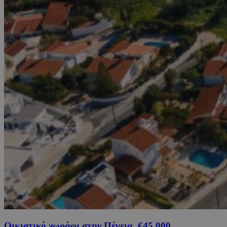
Οικιστικό χωράφι στην Πέγεια, €45,000