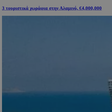
3 τουριστικά χωράφια στην Αλαμινό, €4,000,000