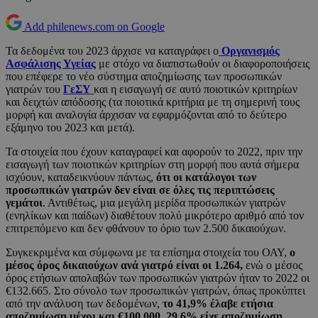
Add philenews.com on Google
Τα δεδομένα του 2023 άρχισε να καταγράφει ο
Οργανισμός
Ασφάλισης Υγείας
με στόχο να διαπιστωθούν οι διαφοροποιήσεις
που επέφερε το νέο σύστημα αποζημίωσης των προσωπικών
γιατρών του
ΓεΣΥ
και η εισαγωγή σε αυτό ποιοτικών κριτηρίων
και δειχτών απόδοσης (τα ποιοτικά κριτήρια με τη σημερινή τους
μορφή και αναλογία άρχισαν να εφαρμόζονται από το δεύτερο
εξάμηνο του 2023 και μετά).
Τα στοιχεία που έχουν καταγραφεί και αφορούν το 2022, πριν την
εισαγωγή των ποιοτικών κριτηρίων στη μορφή που αυτά σήμερα
ισχύουν, καταδεικνύουν πάντως,
ότι οι κατάλογοι των
προσωπικών γιατρών δεν είναι σε όλες τις περιπτώσεις
γεμάτοι
. Αντιθέτως, μια μεγάλη μερίδα προσωπικών γιατρών
(ενηλίκων και παίδων) διαθέτουν πολύ μικρότερο αριθμό από τον
επιτρεπόμενο και δεν φθάνουν το όριο των 2.500 δικαιούχων.
Συγκεκριμένα και σύμφωνα με τα επίσημα στοιχεία του ΟΑΥ,
ο
μέσος όρος δικαιούχων ανά γιατρό είναι οι 1.264,
ενώ ο μέσος
όρος ετήσιων απολαβών των προσωπικών γιατρών ήταν το 2022 οι
€132.665. Στο σύνολο των προσωπικών γιατρών, όπως προκύπτει
από την ανάλυση των δεδομένων,
το 41,9% έλαβε ετήσια
αποζημίωση μέχρι και €100.000, 29,6% είχε αποζημίωση