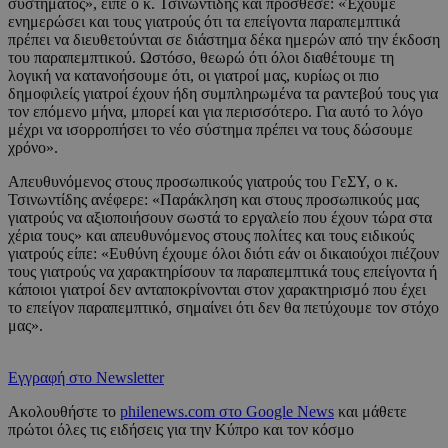
συστήματος», είπε ο κ. Τσινωντίδης και πρόσθεσε: «Έχουμε
ενημερώσει και τους γιατρούς ότι τα επείγοντα παραπεμπτικά
πρέπει να διευθετούνται σε διάστημα δέκα ημερών από την έκδοση
του παραπεμπτικού. Ωστόσο, θεωρώ ότι όλοι διαθέτουμε τη
λογική να κατανοήσουμε ότι, οι γιατροί μας, κυρίως οι πιο
δημοφιλείς γιατροί έχουν ήδη συμπληρωμένα τα ραντεβού τους για
τον επόμενο μήνα, μπορεί και για περισσότερο. Για αυτό το λόγο
μέχρι να ισορροπήσει το νέο σύστημα πρέπει να τους δώσουμε
χρόνο».
Απευθυνόμενος στους προσωπικούς γιατρούς του ΓεΣΥ, ο κ.
Τσινωντίδης ανέφερε: «Παράκληση και στους προσωπικούς μας
γιατρούς να αξιοποιήσουν σωστά το εργαλείο που έχουν τώρα στα
χέρια τους» και απευθυνόμενος στους πολίτες και τους ειδικούς
γιατρούς είπε: «Ευθύνη έχουμε όλοι διότι εάν οι δικαιούχοι πιέζουν
τους γιατρούς να χαρακτηρίσουν τα παραπεμπτικά τους επείγοντα ή
κάποιοι γιατροί δεν ανταποκρίνονται στον χαρακτηρισμό που έχει
το επείγον παραπεμπτικό, σημαίνει ότι δεν θα πετύχουμε τον στόχο
μας».
Εγγραφή στο Newsletter
Ακολουθήστε το
philenews.com στο Google News
και μάθετε
πρώτοι όλες τις ειδήσεις για την Κύπρο και τον κόσμο