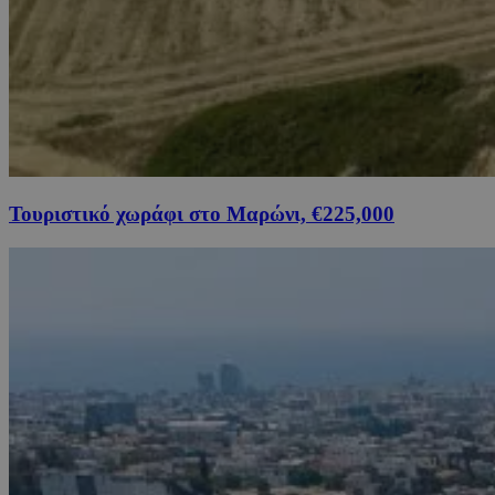
Τουριστικό χωράφι στο Μαρώνι, €225,000