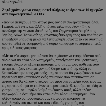
ολοκληρωθεί.
Ζητά χρόνο για να εφαρμοστεί πλήρως το όριο των 10 ημερών
στα παραπεμπτικά, ο ΟΑΥ
«Δεν θα πετύχουμε τον στόχο μας εάν δεν συνεργαστούμε όλοι.
Γιατροί, ασθενείς και ΟΑΥ», τόνισε μιλώντας στον «Φ», ο
αναπληρωτής γενικός διευθυντής του Οργανισμού Ασφάλισης
Υγείας, Άθως Τσινωντίδης, κάνοντας έκκληση προς του πολίτες να
επιδείξουν υπομονή μέχρι να λειτουργήσει σωστά το νέο σύστημα
που θα τεθεί σε εφαρμογή από αύριο και αφορά τα παραπεμπτικά
προς ειδικούς γιατρούς.
«Με τα νέα παραπεμπτικά που θα αρχίσουν να εφαρμόζονται από
αύριο και θα είναι δύο κατηγοριών, “επείγοντα” και “ρουτίνας”,
έχουμε στόχο να εξυπηρετήσουμε από τη μια τους ασθενείς που
αντιμετωπίζουν ένα επείγον πρόβλημα και από την άλλη να
διευκολύνουμε τους γιατρούς μας, οι οποίοι θα γνωρίζουν εκ των
προτέρων την κατάσταση ενός ασθενούς που απευθύνεται σε
αυτούς και θα κάνουν ανάλογα τον προγραμματισμό τους έχοντας
ως προτεραιότητα τα επείγοντα περιστατικά. Θεωρούμε ότι ήδη οι
γιατροί μας, σε μεγάλο βαθμό το έκαναν αυτό, αλλά πλέον
προχωρούμε ένα βήμα πιο κάτω διότι τώρα με τεκμηριωμένο
πλέον τρόπο οι προσωπικοί μας γιατροί θα μπορούν να
καθοδηγούν πιο σωστά και τους ειδικούς γιατρούς του