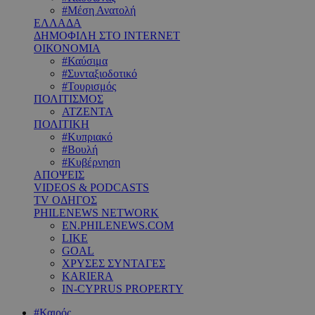
#Μέση Ανατολή
ΕΛΛΑΔΑ
ΔΗΜΟΦΙΛΗ ΣΤΟ INTERNET
ΟΙΚΟΝΟΜΙΑ
#Καύσιμα
#Συνταξιοδοτικό
#Τουρισμός
ΠΟΛΙΤΙΣΜΟΣ
ΑΤΖΕΝΤΑ
ΠΟΛΙΤΙΚΗ
#Κυπριακό
#Βουλή
#Κυβέρνηση
ΑΠΟΨΕΙΣ
VIDEOS & PODCASTS
TV ΟΔΗΓΟΣ
PHILENEWS NETWORK
EN.PHILENEWS.COM
LIKE
GOAL
ΧΡΥΣΕΣ ΣΥΝΤΑΓΕΣ
KARIERA
IN-CYPRUS PROPERTY
#Καιρός