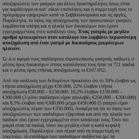
αποζημιώσεις των γιατρών για άλλες δραστηριότητες όπως είναι
για παράδειγμα οι κατ’ οίκον επισκέψεις και η συμμετοχή τους το
πρόγραμμα εφημεριών κατά τα Σαββατοκύριακα και τις αργίες.
Παράλληλα, το ύψος της αποζημίωσης των προσωπικών γιατρών
λαμβάνεται υπόψη και η ηλικία των δικαιούχων που έχουν
εγγεγραμμένους στον κατάλογο τους.
Ένας γιατρός με μεγάλο
αριθμό ηλικιωμένων στον κατάλογο του λαμβάνει περισσότερη
αποζημίωση από έναν γιατρό με δικαιούχους μικρότερων
ηλικιών.
Σε ό,τι αφορά τους παιδίατρους (προσωπικούς γιατρούς παίδων), ο
μέσος όρος δικαιούχων στους καταλόγους τους ήταν τα 721 παιδιά
και ο μέσος όρος ετήσιας αποζημίωσης οι €107.052.
Από την ανάλυση των δεδομένων προκύπτει ότι το 59% έλαβαν ως
ετήσια αποζημίωση μέχρι €50.000, 22% έλαβαν ετήσια
αποζημίωση €50.000 – €150.000, 10,2% έλαβαν €150.000 –
€300.000 (3 μόνο παιδίατροι είχαν απολαβές €250.000 – €300.000)
και 8,5% έλαβαν από €300.000 μέχρι €450.000 (5 γιατροί είχαν
αποζημιώσεις πέραν των €350.000). Αναφέρεται ότι το ύψος των
αποζημιώσεων των παιδιάτρων εξαρτάται και από την ηλικία των
παιδιών που έχουν εγγεγραμμένα στον κατάλογο τους. Όσο πιο
μικρά είναι τα παιδιά, τόσο πιο μεγάλη είναι η κατά κεφαλή
αποζημίωση. Παράλληλα –και πέραν από τη συμμετοχή σε
τοκετούς– το εισόδημα των παιδιάτρων αυξάνεται (με τα