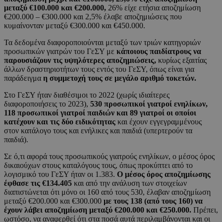
μεταξύ €100.000 και €200.000,
26% είχε ετήσια αποζημίωση
€200.000 – €300.000 και 2,5% έλαβε αποζημιώσεις που
κυμαίνονταν μεταξύ €300.000 και €450.000.
Τα δεδομένα διαφοροποιούνται μεταξύ των τριών κατηγοριών
προσωπικών γιατρών του ΓεΣΥ με
κάποιους παιδίατρους να
παρουσιάζουν τις υψηλότερες αποζημιώσεις,
κυρίως εξαιτίας
άλλων δραστηριοτήτων τους εντός του ΓεΣΥ, όπως είναι για
παράδειγμα
η συμμετοχή τους σε μεγάλο αριθμό τοκετών.
Στο ΓεΣΥ ήταν διαθέσιμοι το 2022 (χωρίς ιδιαίτερες
διαφοροποιήσεις το 2023),
530 προσωπικοί γιατροί ενηλίκων,
118 προσωπικοί γιατροί παιδιών και 89 γιατροί οι οποίοι
κατέχουν και τις δύο ειδικότητας
και έχουν εγγεγραμμένους
στον κατάλογο τους και ενήλικες και παιδιά (υπερτερούν τα
παιδιά).
Σε ό,τι αφορά τους προσωπικούς γιατρούς ενηλίκων, ο μέσος όρος
δικαιούχων στους καταλόγους τους, όπως προκύπτει από το
λογισμικό του ΓεΣΥ ήταν οι 1.383.
Ο μέσος όρος αποζημίωσης
έφθασε τις €134.405
και από την ανάλυση των στοιχείων
διαπιστώνεται ότι μόνο οι 160 από τους 530, έλαβαν αποζημίωση
μεταξύ €200.000 και €300.000
με τους 138 (από τους 160) να
έχουν λάβει αποζημίωση μεταξύ €200.000 και €250.000.
Πρέπει,
ωστόσο, να αναφερθεί ότι στα ποσά αυτά περιλαμβάνονται και οι