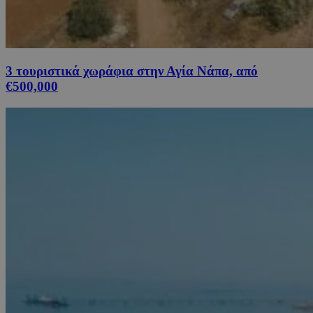
3 τουριστικά χωράφια στην Αγία Νάπα, από
€500,000