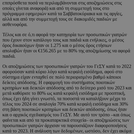
επιπρόσθετα ποσά να περιλαμβάνονται στις αποζημιώσεις στις
οποίες γίνεται αναφορά) και από τη συμμετοχή τους στο
πρόγραμμα εφημεριών κατά τα Σαββατοκύριακα και τις αργίες,
αλλά και από την συμμετοχή τους σε διακομιδές παιδιών με
ασθενοφόρα.
Τέλος και σε ό,τι αφορά την κατηγορία των προσωπικών γιατρών
που έχουν στον κατάλογο τους και παιδιά και ενήλικες, ο μέσος
όρος δικαιούχων ήταν οι 1.275 και ο μέσος όρος ετήσιων
απολαβών ήταν οι €156.265 με το 80% της αποζημίωσης να αφορά
παιδιά.
Οι αποζημιώσεις των προσωπικών γιατρών του ΓεΣΥ κατά το 2022
αφορούσαν κατά κύριο λόγο κατά κεφαλή εισόδημα, αφού στο
σύστημα είχαν ενταχθεί σε πολύ περιορισμένο βαθμό κάποιοι
δείκτες απόδοσης. Η εφαρμογή του συστήματος ποιοτικών
κριτηρίων και δεικτών απόδοσης από το δεύτερο μισό του 2023 και
μετά καθόρισε το 80% ως κατά κεφαλή εισόδημα με προοπτική,
όπως έχει ήδη γίνει γνωστό, τα ποσοστά να καταλήξουν μέχρι το
τέλος του 2024 σε αναλογία 70% κατά κεφαλή εισόδημα και 30%
στη βάση ποιοτικών κριτηρίων και δεικτών απόδοσης, όπως ήταν
και ο αρχικός σχεδιασμός του ΓεΣΥ. Με αυτό τον τρόπο –και όπως
φαίνεται και από τα προκαταρκτικά στοιχεία– οι αποζημιώσεις των
προσωπικών γιατρών άρχισαν να παρουσιάζουν διαφοροποιήσεις
κατά το 2023. Η ανάλυση των δεδομένων, ωστόσο, δεν έχει ακόμα