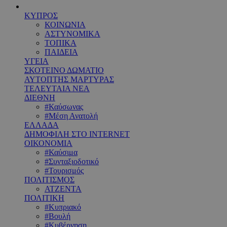
ΚΥΠΡΟΣ
ΚΟΙΝΩΝΙΑ
ΑΣΤΥΝΟΜΙΚΑ
ΤΟΠΙΚΑ
ΠΑΙΔΕΙΑ
ΥΓΕΙΑ
ΣΚΟΤΕΙΝΟ ΔΩΜΑΤΙΟ
ΑΥΤΟΠΤΗΣ ΜΑΡΤΥΡΑΣ
ΤΕΛΕΥΤΑΙΑ ΝΕΑ
ΔΙΕΘΝΗ
#Καύσωνας
#Μέση Ανατολή
ΕΛΛΑΔΑ
ΔΗΜΟΦΙΛΗ ΣΤΟ INTERNET
ΟΙΚΟΝΟΜΙΑ
#Καύσιμα
#Συνταξιοδοτικό
#Τουρισμός
ΠΟΛΙΤΙΣΜΟΣ
ΑΤΖΕΝΤΑ
ΠΟΛΙΤΙΚΗ
#Κυπριακό
#Βουλή
#Κυβέρνηση