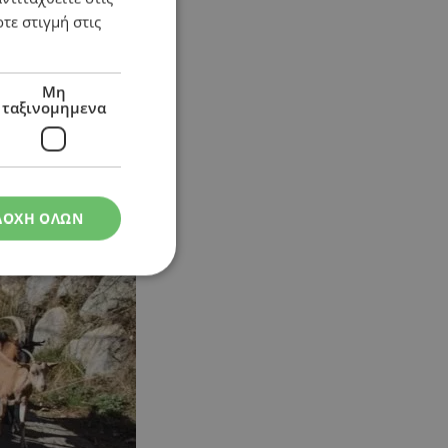
τε στιγμή στις
Μη
ταξινομημενα
ΔΟΧΗ ΟΛΩΝ