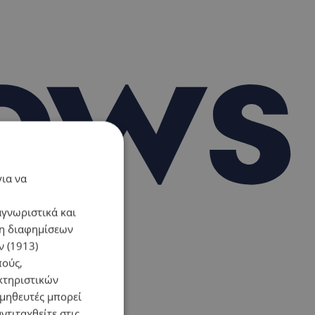
για να
αγνωριστικά και
ση διαφημίσεων
 (1913)
πούς,
κτηριστικών
ομηθευτές μπορεί
ντιταχθείτε στις