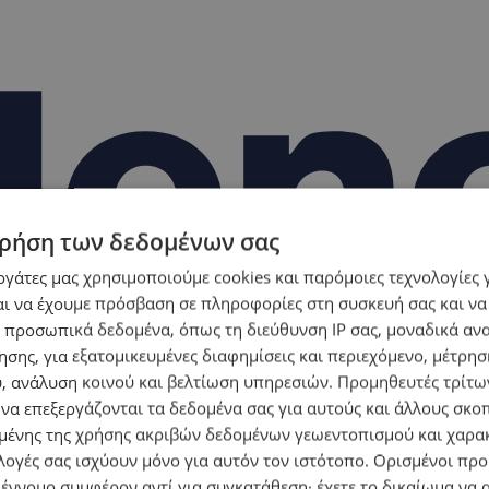
ρήση των δεδομένων σας
εργάτες μας χρησιμοποιούμε cookies και παρόμοιες τεχνολογίες 
ι να έχουμε πρόσβαση σε πληροφορίες στη συσκευή σας και να
 προσωπικά δεδομένα, όπως τη διεύθυνση IP σας, μοναδικά αν
σης, για εξατομικευμένες διαφημίσεις και περιεχόμενο, μέτρη
υ, ανάλυση κοινού και βελτίωση υπηρεσιών.
Προμηθευτές τρίτων
 να επεξεργάζονται τα δεδομένα σας για αυτούς και άλλους σκο
ένης της χρήσης ακριβών δεδομένων γεωεντοπισμού και χαρα
λογές σας ισχύουν μόνο για αυτόν τον ιστότοπο. Ορισμένοι πρ
 έννομο συμφέρον αντί για συγκατάθεση· έχετε το δικαίωμα να α