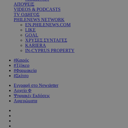
ΑΠΟΨΕΙΣ
VIDEOS & PODCASTS
TV ΟΔΗΓΟΣ
PHILENEWS NETWORK
EN.PHILENEWS.COM
LIKE
GOAL
ΧΡΥΣΕΣ ΣΥΝΤΑΓΕΣ
KARIERA
IN-CYPRUS PROPERTY
#Καιρός
#Τζόκερ
#Φαρμακεία
#Σκίτσο
Εγγραφή στο Newsletter
Αρχείο Φ
Ψηφιακές Εκδόσεις
Αφιερώματα