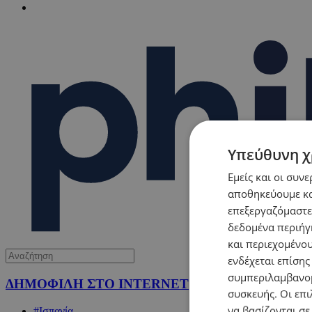
Υπεύθυνη χ
Εμείς και οι συν
αποθηκεύουμε κα
επεξεργαζόμαστε
δεδομένα περιήγη
και περιεχομένο
ενδέχεται επίσης
συμπεριλαμβανομ
ΔΗΜΟΦΙΛΗ ΣΤΟ INTERNET
συσκευής. Οι επι
να βασίζονται σε
#Ισπανία