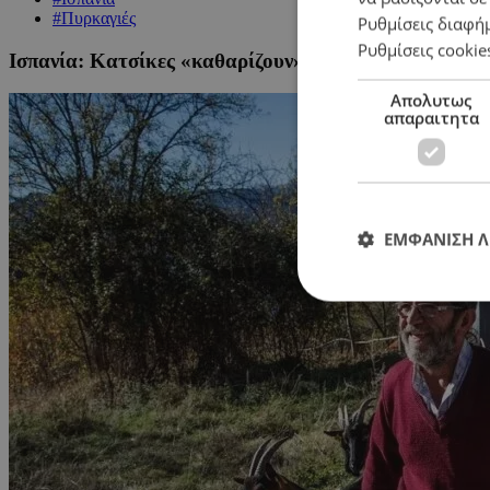
#Πυρκαγιές
Ρυθμίσεις διαφή
Ρυθμίσεις cookie
Ισπανία: Κατσίκες «καθαρίζουν» την Καταλονία και 
Απολυτως
απαραιτητα
ΕΜΦΑΝΙΣΗ 