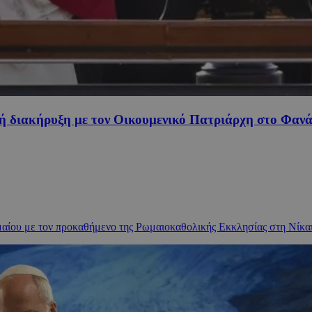
νή διακήρυξη με τον Οικουμενικό Πατριάρχη στο Φανά
ου με τον προκαθήμενο της Ρωμαιοκαθολικής Εκκλησίας στη Νίκαια γ