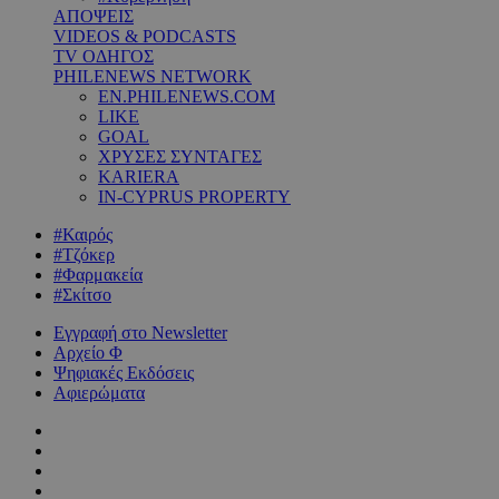
ΑΠΟΨΕΙΣ
VIDEOS & PODCASTS
TV ΟΔΗΓΟΣ
PHILENEWS NETWORK
EN.PHILENEWS.COM
LIKE
GOAL
ΧΡΥΣΕΣ ΣΥΝΤΑΓΕΣ
KARIERA
IN-CYPRUS PROPERTY
#Καιρός
#Τζόκερ
#Φαρμακεία
#Σκίτσο
Εγγραφή στο Newsletter
Αρχείο Φ
Ψηφιακές Εκδόσεις
Αφιερώματα