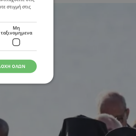
τε στιγμή στις
Μη
ταξινομημενα
ΔΟΧΗ ΟΛΩΝ