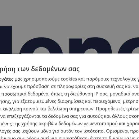
ρήση των δεδομένων σας
εργάτες μας χρησιμοποιούμε cookies και παρόμοιες τεχνολογίες 
ι να έχουμε πρόσβαση σε πληροφορίες στη συσκευή σας και να
 προσωπικά δεδομένα, όπως τη διεύθυνση IP σας, μοναδικά αν
σης, για εξατομικευμένες διαφημίσεις και περιεχόμενο, μέτρη
υ, ανάλυση κοινού και βελτίωση υπηρεσιών.
Προμηθευτές τρίτων
 να επεξεργάζονται τα δεδομένα σας για αυτούς και άλλους σκο
ένης της χρήσης ακριβών δεδομένων γεωεντοπισμού και χαρα
λογές σας ισχύουν μόνο για αυτόν τον ιστότοπο. Ορισμένοι πρ
 έννομο συμφέρον αντί για συγκατάθεση· έχετε το δικαίωμα να α