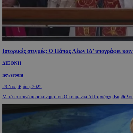
Ιστορικές στιγμές: O Πάπας Λέων ΙΔ’ υπογράφει κοι
ΔΙΕΘΝΗ
newsroom
29 Νοεμβρίου, 2025
Μετά το κοινό προσκύνημα του Οικουμενικού Πατριάρχη Βαρθολομαί