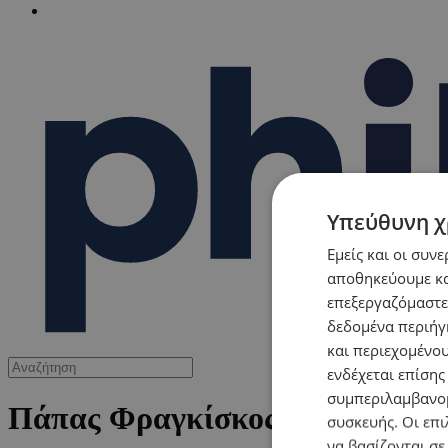
Υπεύθυνη χ
Εμείς και οι συν
αποθηκεύουμε κα
επεξεργαζόμαστε
δεδομένα περιήγη
και περιεχομένο
ενδέχεται επίσης
συμπεριλαμβανομ
Πάπας Φραγκίσκος
συσκευής. Οι επι
να βασίζονται σε