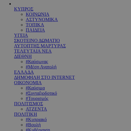
ΚΥΠΡΟΣ
ΚΟΙΝΩΝΙΑ
ΑΣΤΥΝΟΜΙΚΑ
ΤΟΠΙΚΑ
ΠΑΙΔΕΙΑ
ΥΓΕΙΑ
ΣΚΟΤΕΙΝΟ ΔΩΜΑΤΙΟ
ΑΥΤΟΠΤΗΣ ΜΑΡΤΥΡΑΣ
ΤΕΛΕΥΤΑΙΑ ΝΕΑ
ΔΙΕΘΝΗ
#Καύσωνας
#Μέση Ανατολή
ΕΛΛΑΔΑ
ΔΗΜΟΦΙΛΗ ΣΤΟ INTERNET
ΟΙΚΟΝΟΜΙΑ
#Καύσιμα
#Συνταξιοδοτικό
#Τουρισμός
ΠΟΛΙΤΙΣΜΟΣ
ΑΤΖΕΝΤΑ
ΠΟΛΙΤΙΚΗ
#Κυπριακό
#Βουλή
#Κυβέρνηση