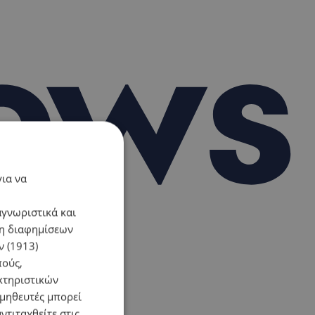
για να
αγνωριστικά και
ση διαφημίσεων
 (1913)
πούς,
κτηριστικών
ομηθευτές μπορεί
ντιταχθείτε στις