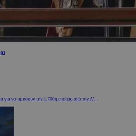
ρι
ια να τιμήσουν την 1.700η επέτειο από την Α’...