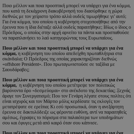
Ποιο μέλλον και ποια προοπτική μπορεί να υπάρχει για ένα κόμμα,
που κατά τη δεκάχρονη διακυβέρνησή του διασύρθηκε η χώρα
διεθνώς με τον χείριστο τρόπο αλλά ουδείς τιμωρήθηκε γι’ αυτό;
Για ένα κόμμα, του οποίου η κυβέρνηση στοχοποιήθηκε από την
έρευνα που η ίδια διέταξε αλλά ουδείς παραιτήθηκε; Ιδίως ο ίδιος ο
Πρόεδρος, ο οποίος στην αρχή αρνείτο τα πάντα και προσπαθούσε
να παραπλανήσει το λαό κατηγορώντας τους Ευρωπαίους.
Ποιο μέλλον και ποια προοπτική μπορεί να υπάρχει για ένα
κόμμα,
η κυβέρνηση του οποίου απεδείχθη πρωταθλήτρια στα
σκάνδαλα; Ο Πρόεδρος της οποίας χαρακτηριζόταν διεθνώς
«offshore President». Που πρωταγωνιστούσε σε ταξίδια με
Σαουδάραβες;
Ποιο μέλλον και ποια προοπτική μπορεί να υπάρχει για ένα
κόμμα,
η κυβέρνηση του οποίου μετέτρεψε τον πολιτικώς
βαρύνοντα όρο «δεσμεύομαι» στο ανέκδοτο της δεκαετίας; Ξεχνάς
άραγε τον Συνεργατισμό; Που τον Γενάρη λέγατε στους πολίτες ότι
είναι ισχυρός και τον Μάρτιο μόλις κερδίσατε τις εκλογές τον
μετατρέψατε σε ερείπια; Κι εσύ προσωπικά, όταν η ανεξάρτητη
έρευνα σε δακτυλόδειξε ως φέροντα ευθύνη, αντί να παραιτηθείς
αμέσως, έγραψες το πόρισμα στα παλαιότερα των υποδημάτων
σου και έφυγες μετά από καιρό όταν σου κάπνισε.
Ποιο μέλλον και ποια προοπτική μπορεί να υπάρχει για ένα