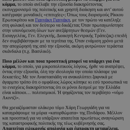
κόμμα,
το οποίο ανέλαβε την εξουσία διακηρύττοντας
εκσυγχρονισμό της πολιτικής και χρηστή διοίκηση και αντ’ αυτού
κατέγραψε μοναδικές «επιτυχίες»; Όπως τους διορισμούς Ρίκκου
Ερωτοκρίτου και
Γιαννάκη Γιαννάκη
, με τον πρώτο να κατέληξε
στη φυλακή και τον δεύτερο να δικάζεται; Όταν πρωταγωνίστησε
στην υπονόμευση όλων των ανεξάρτητων θεσμών (Γεν.
Εισαγγελέας, Γεν. Ελεγκτής, Διοικητή Κεντρικής Τράπεζας) επειδή
δεν συμβιβάστηκαν με τα τερτίπια της. Όταν ενάμιση χρόνο μετά
την αποχώρησή της από την εξουσία, ακόμη φυτρώνουν τεράστια
σκάνδαλα (π.χ. Βασιλικό).
Ποιο μέλλον και ποια προοπτική μπορεί να υπάρχει για ένα
κόμμα,
το οποίο, για μικροπολιτικούς λόγους, ήρθε να ανατρέψει,
όντας στην εξουσία, όλη την ιδεολογία την οποία πλάσαρε για
δεκαετίες; Με τον Αναστασιάδη να ανακαλύπτει ξαφνικά με
άγαρμπο τρόπο ότι ο ομφάλιος λώρος κόπηκε κι εσύ προσωπικά να
το ενισχύεις διακηρύττοντας ότι οι μόνοι δεσμοί με την Ελλάδα
είναι κάποιοι… πολιτισμικοί. Ή ψηφίζοντας τον περιβόητο «νόμο
Ακιντζί».
Θα χρειαζόμασταν ολάκερο τόμο Χάρη Γεωργιάδη για να
καταγράψουμε τα μύρια «κατορθώματα» της Πινδάρου. Μέλλον
και προοπτική για να υπάρξουν απαιτείται πρωτίστως αναγνώριση
της καταστροφικής πολιτικής της τέως κυβέρνησής σας.
Απαιτείται ειλικρινής απολογία και έμπρακτη μεταμέλεια.