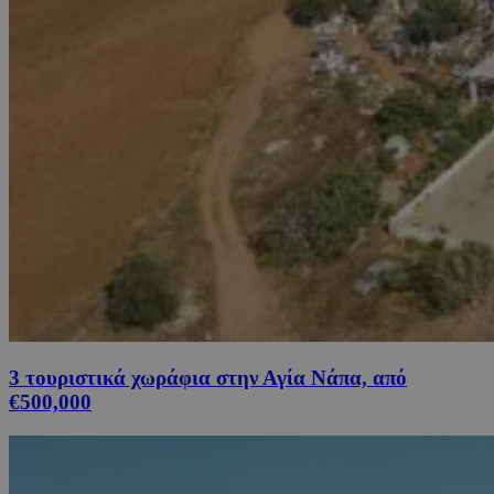
3 τουριστικά χωράφια στην Αγία Νάπα, από
€500,000