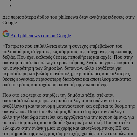
Δες περισσότερα άρθρα του philenews όταν αναζητάς ειδήσεις στην
Google
Add philenews.com on Google
«Το πρώτο που επιβάλλεται είναι η συνεχής επιβεβαίωση του
πολιτικού μας στίγματος, ως κόμματος της σύγχρονης ευρωπαϊκής
δεξιάς. Που έχει καθαρές θέσεις, πεποιθήσεις και αρχές. Που στην
οικονομία πιστεύει σε λιγότερους φόρους, λιγότερη γραφειοκρατία
και συγκράτηση των δημοσίων δαπανών, αλλά εργάζεται για
περισσότερη και βιώσιμη ανάπτυξη, περισσότερες και καλύτερες
θέσεις εργασίας, περισσότερη διαφάνεια και αποτελεσματικότητα
από το κράτος και ταχύτερη απονομή της δικαιοσύνης.
Που στο εσωτερικό στηρίζει την δημόσια τάξη, στέκεται
αποφασιστικά και χωρίς να μασά τα λόγια του απέναντι στην
ανεξέλεγκτη και παράνομη μετανάστευση και σέβεται το θεσμό της
οικογένειας. Που στα εθνικά μας θέματα στηρίζει τον διάλογο
αλλά την ίδια ώρα πιστεύει και εργάζεται για την ισχυρή άμυνα, για
σωστές συμμαχίες και σοβαρή εξωτερική πολιτική. Που πιστεύει
ειλικρινά στην ανάγκη μιας ισχυρής και αποτελεσματικής ΕΕ και
στη σημασία της δικής μας συμμετοχής, χωρίς ποτέ να ακυρώνεται