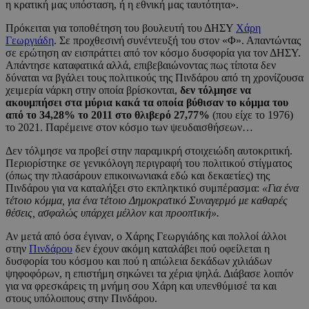
η κρατική μας υπόσταση, ή η εθνική μας ταυτότητα».
Πρόκειται για τοποθέτηση του βουλευτή του ΔΗΣΥ
Χάρη
Γεωργιάδη
. Σε προχθεσινή συνέντευξή του στον «Φ». Απαντώντας
σε ερώτηση αν εισπράττει από τον κόσμο δυσφορία για τον ΔΗΣΥ.
Απάντησε καταφατικά αλλά, επιβεβαιώνοντας πως τίποτα δεν
δύναται να βγάλει τους πολιτικούς της Πινδάρου από τη χρονίζουσα
χειμερία νάρκη στην οποία βρίσκονται,
δεν τόλμησε να
ακουμπήσει στα μύρια κακά τα οποία βύθισαν το κόμμα του
από το 34,28% το 2011 στο θλιβερό 27,77%
(που είχε το 1976)
το 2021. Παρέμεινε στον κόσμο των ψευδαισθήσεων…
Δεν τόλμησε να προβεί στην παραμικρή στοιχειώδη αυτοκριτική.
Περιορίστηκε σε γενικόλογη περιγραφή του πολιτικού στίγματος
(όπως την πλασάρουν επικοινωνιακά εδώ και δεκαετίες) της
Πινδάρου για να καταλήξει στο εκπληκτικό συμπέρασμα:
«Για ένα
τέτοιο κόμμα, για ένα τέτοιο Δημοκρατικό Συναγερμό με καθαρές
θέσεις, ασφαλώς υπάρχει μέλλον και προοπτική».
Αν μετά από όσα έγιναν, ο Χάρης Γεωργιάδης και πολλοί άλλοι
στην
Πινδάρου
δεν έχουν ακόμη καταλάβει πού οφείλεται η
δυσφορία του κόσμου και πού η απώλεια δεκάδων χιλιάδων
ψηφοφόρων, η επιστήμη σηκώνει τα χέρια ψηλά. Διάβασε λοιπόν
για να φρεσκάρεις τη μνήμη σου Χάρη και υπενθύμισέ τα και
στους υπόλοιπους στην Πινδάρου.