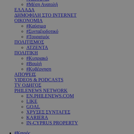
#Μέση Ανατολή
ΕΛΛΑΔΑ
ΔΗΜΟΦΙΛΗ ΣΤΟ INTERNET
ΟΙΚΟΝΟΜΙΑ
#Καύσιμα
#Συνταξιοδοτικό
#Τουρισμός
ΠΟΛΙΤΙΣΜΟΣ
ΑΤΖΕΝΤΑ
ΠΟΛΙΤΙΚΗ
#Κυπριακό
#Βουλή
#Κυβέρνηση
ΑΠΟΨΕΙΣ
VIDEOS & PODCASTS
TV ΟΔΗΓΟΣ
PHILENEWS NETWORK
EN.PHILENEWS.COM
LIKE
GOAL
ΧΡΥΣΕΣ ΣΥΝΤΑΓΕΣ
KARIERA
IN-CYPRUS PROPERTY
#Καιρός