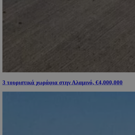
3 τουριστικά χωράφια στην Αλαμινό, €4,000,000