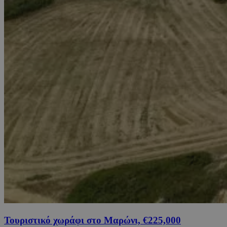
Τουριστικό χωράφι στο Μαρώνι, €225,000