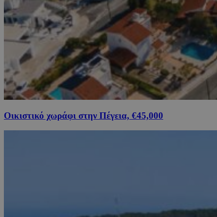
Οικιστικό χωράφι στην Πέγεια, €45,000