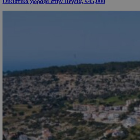
Οικιστικό χωράφι στην Πέγεια, €45,000