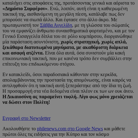
καταλήγει στις αποφάσεις της, προτάσσοντας γενικά και αόριστα το
«Δημόσιο Συμφέρον»
. Ενώ, λοιπόν, αυτή είναι η καθιερωμένη
τακτική της, αισθανόμενη τη μεγάλη πίεση, κατάλαβε πως δεν
μπορούσε να σιωπά άλλο. Και έφτασε στο άλλο άκρο. Με
πρωταγωνιστή τον
Σάββα Αγγελίδη
, με τη γλώσσα του σώματός
του να εμφανίζει άνθρωπο συναισθηματικά φορτισμένο, και με τον
Γενικό Εισαγγελέα δίπλα του σε ρόλο κομπάρσου, διοργανώθηκε
μία παράσταση ασυντόνιστη,
χωρίς στρατηγική, χωρίς απλά,
ξεκάθαρα διατυπωμένα μηνύματα, με ακαθόριστη διάρκεια
και ασαφή ατζέντα.
Είναι όλα αυτά, όσα συνιστούν μία κακή
επικοινωνιακή τακτική, που με κανένα τρόπο δεν συμβάλλει στην
επίτευξη του επιδιωκόμενου στόχου.
Εν κατακλείδι, όσοι παραδοσιακά κάθονταν στην κερκίδα,
απολαμβάνοντας την προστασία της απομόνωσης, είναι καιρός να
αντιληφθούν ότι η τακτική αυτή ξεπεράστηκε από την ίδια τη ζωή.
Η προσαρμογή στα νέα δεδομένα είναι πλέον εκ των ων ουκ άνευ.
Η Δικαιοσύνη ας παραμείνει τυφλή. Λίγο φως μόνο χρειάζεται
να δώσει στον Πολίτη!
Εγγραφή στο Newsletter
Ακολουθήστε το
philenews.com στο Google News
και μάθετε
πρώτοι όλες τις ειδήσεις για την Κύπρο και τον κόσμο