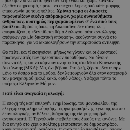
προκειμένου να λειτουργεί αντικειμενικά και χωρίς κανέναν
έξωθεν επηρεασμό, πρέπει να απέχει πλήρως από κάθε μορφής
επικοινωνία με τους πολίτες.
Χρόνια τώρα οι δικαστές
παρουσιάζουν εικόνα απόμακρων, χωρίς συναισθήματα
ανθρώπων, αυστηρώς περιχαρακωμένων σ’ ένα δικό τους
βασίλειο.
Φράσεις όπως «η Δικαιοσύνη δεν συνομιλεί,
αποφασίζει», ή «δεν τίθεται θέμα διάλογου, ούτε ανταλλαγής
απόψεων για μία δικαστική απόφαση», ακούγονται συχνά στο
παρασκήνιο, για να δικαιολογήσουν την επικρατούσα αντίληψη.
Θα πείτε, και τί εισηγείσαι, μήπως να γίνουν και οι δικαστικοί
πρωταγωνιστές των τηλεοπτικών παραθύρων; Να δίνουν
συνεντεύξεις και να κάμνουν αναρτήσεις στα Μέσα Κοινωνικής
Δικτύωσης (ΜΚΔ); Μα, όχι βέβαια. Στη ζωή, ξέρετε, δεν υπάρχει
μόνο το άσπρο και το μαύρο, δεν λειτουργούν όλα στον αστερισμό
του μανιχαϊσμού (καλό-κακό, ορθό-λάθος). Υπάρχει πάντα το
υπέροχο Ελληνικόν Μέτρον.
Γιατί είναι αναγκαία η αλλαγή;
Η εποχή τής κατ’ επιλογήν ενημέρωσης, του μονοπωλίου, της
ελεγχόμενης πληροφόρησης, της φιλτραρισμένης, έγκυρης και πιο
δεοντολογικής, αν θέλετε, διάχυσης της είδησης παρήλθε
ανεπιστρεπτί. Η Τεχνολογία επέβαλε τους δικούς της κανόνες. Με
ένα κινητό στο χέρι ο πολίτης μετατρέπεται σε δημοσιογράφο,
κινηματογραφιστή, ρεπόρτερ. Σ’ αυτό το νέο περιβάλλον, όποιος