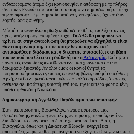
ενδιαφερόμενο άτομο έχει κοινοποιηθεί η απόφαση με το πλήρες
σκεπτικό. Εναπόκειται στο ίδιο το άτομο να δημοσιοποιήσει ή όχι
την απόφαση». Έχει σημασία αυτό να γίνει αμέσως, όχι κατόπιν
εορτής, όπως συνέβη.
Μία τέτοια ανακοίνωση θα ξεκαθάριζε το θέμα, τουλάχιστον ως
προς αυτήν τη συγκεκριμένη πτυχή.
Το ΑΔΣ θα μπορούσε να
κρίνει, αν στην ανακοίνωση θα μπορούσε να εξηγηθεί τι είναι
θανατική ανάκριση, ότι σε αυτήν δεν υπάρχουν κατ’
αντιπαράθεση διάδικοι και ο δικαστής αποφασίζει στη βάση
του υλικού που θέτει στη διάθεσή του η
Αστυνομία
.
Επίσης ότι
θανατικές ανακρίσεις ανατίθενται εδώ και χρόνια και σε υπό
δοκιμασία δικαστές. Αν όλοι εμείς οι κοινοί θνητοί τα
πληροφορούμασταν, εγκαίρως επαναλαμβάνω, από μία υπεύθυνη
Αρχή, δεν θα διερωτόμαστε, πώς στο καλό ο αρμόδιος Δικαστής
ανέθεσε σε μία άπειρη υφιστάμενή του, την ιδιαίτερα φορτισμένη
υπόθεση Θανάση Νικολάου.
Δημοσιογραφική Αγγελίδη: Παράδειγμα προς αποφυγήν
Στην περίπτωση της Εισαγγελίας, γίναμε μάρτυρες μιας
σπασμωδικής, κακά οργανωμένης αντίδρασης, η οποία, αντί να
διορθώσει τα πράγματα, τα έκαμε χειρότερα. Γιατί; Διότι, η
Εισαγγελία, όπως και η Δικαστική Εξουσία, ενεργεί και
αποφασίζει, χωρίς να θεωρεί αναγκαίο να εξηγεί, έστω γενικά, πώς