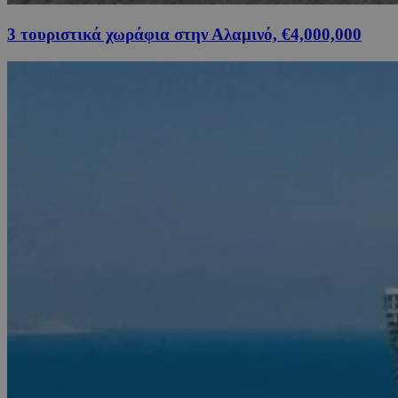
3 τουριστικά χωράφια στην Αλαμινό, €4,000,000