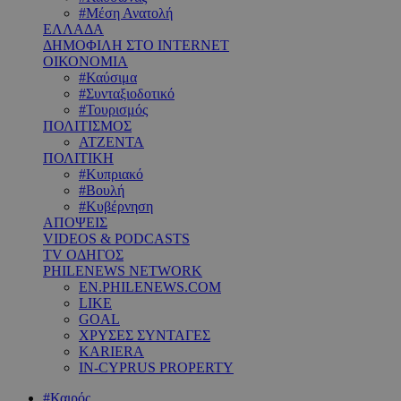
#Μέση Ανατολή
ΕΛΛΑΔΑ
ΔΗΜΟΦΙΛΗ ΣΤΟ INTERNET
ΟΙΚΟΝΟΜΙΑ
#Καύσιμα
#Συνταξιοδοτικό
#Τουρισμός
ΠΟΛΙΤΙΣΜΟΣ
ΑΤΖΕΝΤΑ
ΠΟΛΙΤΙΚΗ
#Κυπριακό
#Βουλή
#Κυβέρνηση
ΑΠΟΨΕΙΣ
VIDEOS & PODCASTS
TV ΟΔΗΓΟΣ
PHILENEWS NETWORK
EN.PHILENEWS.COM
LIKE
GOAL
ΧΡΥΣΕΣ ΣΥΝΤΑΓΕΣ
KARIERA
IN-CYPRUS PROPERTY
#Καιρός