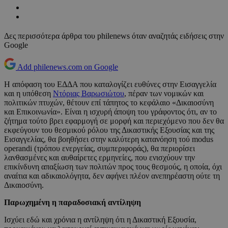
Δες περισσότερα άρθρα του philenews όταν αναζητάς ειδήσεις στην
Google
Add philenews.com on Google
Η απόφαση του ΕΔΔΑ που καταλογίζει ευθύνες στην Εισαγγελία
και η υπόθεση
Ντόριας Βαρωσιώτου
, πέραν των νομικών και
πολιτικών πτυχών, θέτουν επί τάπητος το κεφάλαιο «Δικαιοσύνη
και Επικοινωνία». Είναι η ισχυρή άποψη του γράφοντος ότι, αν το
ζήτημα τούτο βρει εφαρμογή σε μορφή και περιεχόμενο που δεν θα
εκφεύγουν του θεσμικού ρόλου της Δικαστικής Εξουσίας και της
Εισαγγελίας, θα βοηθήσει στην καλύτερη κατανόηση τού modus
operandi (τρόπου ενεργείας, συμπεριφοράς), θα περιορίσει
λανθασμένες και αυθαίρετες ερμηνείες, που ενισχύουν την
επικίνδυνη απαξίωση των πολιτών προς τους θεσμούς, η οποία, όχι
αναίτια και αδικαιολόγητα, δεν αφήνει πλέον ανεπηρέαστη ούτε τη
Δικαιοσύνη.
Παρωχημένη η παραδοσιακή αντίληψη
Ισχύει εδώ και χρόνια η αντίληψη ότι η Δικαστική Εξουσία,