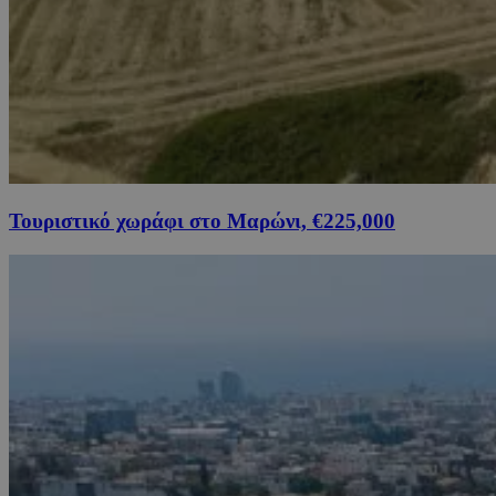
Τουριστικό χωράφι στο Μαρώνι, €225,000