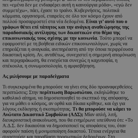
πει «εμένα δεν με ενδιαφέρει αυτή η καινούργια μόδα», «εγώ δεν
συμμετέχω», πάει, έχασε το τραίνο. Κυβερνήσεις, πολιτικά
κόμματα, οργανισμοί, εταιρείες σε όλο τον κόσμο έχουν από
πολλού προσαρμοστεί στα νέα δεδομένα.
Είναι γι’ αυτό που ο
γράφων θέτει επί τάπητος και την ανάγκη αναθεώρησης της
παραδοσιακής αντίληψης των δικαστικών στο θέμα της
επικοινωνιακής τους σχέσης με την κοινωνία
. Τούτο μπορεί να
εφαρμοστεί με τη βοήθεια ειδικών επικοινωνιολόγων, χωρίς να
επηρεάζεται η αναγκαία, ανεπηρέαστη από την όποια περιρρέουσα
δικαστική κρίση. Αν, αντιθέτως, συνεχιστεί η σημερινή απομόνωση
και περιχαράκωση, θα ενισχύεται συνεχώς η καχυποψία, η
σπέκουλα, η συνωμοσιολογία, η αμφισβήτηση.
Ας μιλήσουμε με παραδείγματα
Τι συγκεκριμένα θα μπορούσε να γίνει στις δύο προαναφερθείσες
περιπτώσεις; Στην
περίπτωση Βαρωσιώτου
, εκδηλώθηκε το
καθολικό αίτημα, να δημοσιοποιηθεί το σκεπτικό της απόφασης,
για να μάθει ο κόσμος, αν ορθά και δίκαια κρίθηκε, και όχι για
λόγους εκδίκησης ή σκοπιμότητας.
Τι θα μπορούσε να κάμει το
Ανώτατο Δικαστικό Συμβούλιο (ΑΔΣ);
Μίαν απλή, λιτή,
διευκρινιστική ανακοίνωση, που θα ενημέρωνε υπεύθυνα ότι: «Το
Α.Δ.Σ. δεν δικαιούται να δημοσιοποιεί τις αποφάσεις του, όταν
αφορούν παύση ή μονιμοποίηση δικαστού. Τέτοια ενέργεια θα
συνιστούσε και παραβίαση προσωπικών δεδομένων. Στο