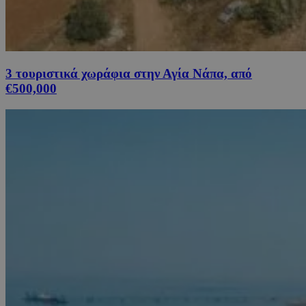
3 τουριστικά χωράφια στην Αγία Νάπα, από
€500,000