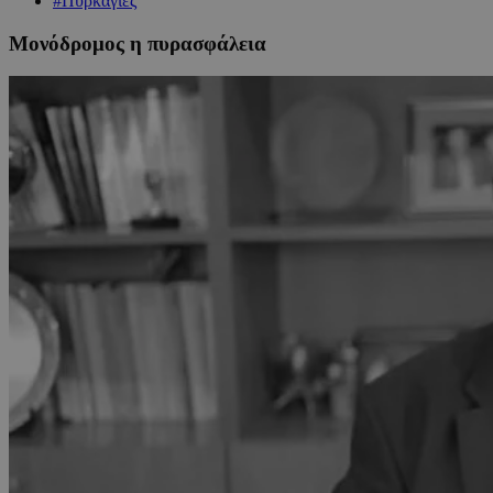
#Πυρκαγιές
Μονόδρομος η πυρασφάλεια