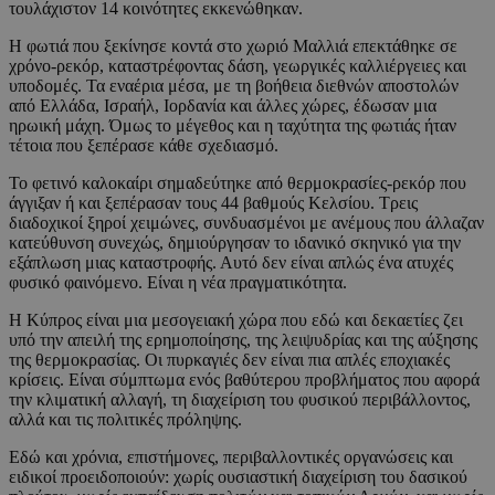
τουλάχιστον 14 κοινότητες εκκενώθηκαν.
Η φωτιά που ξεκίνησε κοντά στο χωριό Μαλλιά επεκτάθηκε σε
χρόνο-ρεκόρ, καταστρέφοντας δάση, γεωργικές καλλιέργειες και
υποδομές. Τα εναέρια μέσα, με τη βοήθεια διεθνών αποστολών
από Ελλάδα, Ισραήλ, Ιορδανία και άλλες χώρες, έδωσαν μια
ηρωική μάχη. Όμως το μέγεθος και η ταχύτητα της φωτιάς ήταν
τέτοια που ξεπέρασε κάθε σχεδιασμό.
Το φετινό καλοκαίρι σημαδεύτηκε από θερμοκρασίες-ρεκόρ που
άγγιξαν ή και ξεπέρασαν τους 44 βαθμούς Κελσίου. Τρεις
διαδοχικοί ξηροί χειμώνες, συνδυασμένοι με ανέμους που άλλαζαν
κατεύθυνση συνεχώς, δημιούργησαν το ιδανικό σκηνικό για την
εξάπλωση μιας καταστροφής. Αυτό δεν είναι απλώς ένα ατυχές
φυσικό φαινόμενο. Είναι η νέα πραγματικότητα.
Η Κύπρος είναι μια μεσογειακή χώρα που εδώ και δεκαετίες ζει
υπό την απειλή της ερημοποίησης, της λειψυδρίας και της αύξησης
της θερμοκρασίας. Οι πυρκαγιές δεν είναι πια απλές εποχιακές
κρίσεις. Είναι σύμπτωμα ενός βαθύτερου προβλήματος που αφορά
την κλιματική αλλαγή, τη διαχείριση του φυσικού περιβάλλοντος,
αλλά και τις πολιτικές πρόληψης.
Εδώ και χρόνια, επιστήμονες, περιβαλλοντικές οργανώσεις και
ειδικοί προειδοποιούν: χωρίς ουσιαστική διαχείριση του δασικού