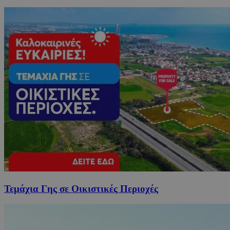
Τεμάχια Γης σε Οικιστικές Περιοχές