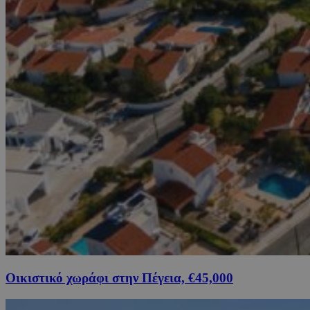
Οικιστικό χωράφι στην Πέγεια, €45,000