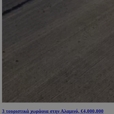
3 τουριστικά χωράφια στην Αλαμινό, €4,000,000