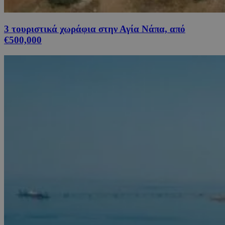
3 τουριστικά χωράφια στην Αγία Νάπα, από
€500,000