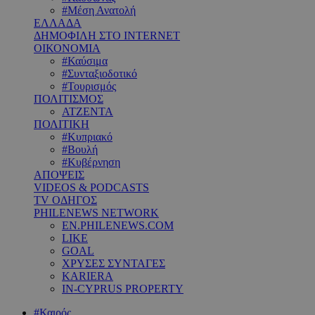
#Μέση Ανατολή
ΕΛΛΑΔΑ
ΔΗΜΟΦΙΛΗ ΣΤΟ INTERNET
ΟΙΚΟΝΟΜΙΑ
#Καύσιμα
#Συνταξιοδοτικό
#Τουρισμός
ΠΟΛΙΤΙΣΜΟΣ
ΑΤΖΕΝΤΑ
ΠΟΛΙΤΙΚΗ
#Κυπριακό
#Βουλή
#Κυβέρνηση
ΑΠΟΨΕΙΣ
VIDEOS & PODCASTS
TV ΟΔΗΓΟΣ
PHILENEWS NETWORK
EN.PHILENEWS.COM
LIKE
GOAL
ΧΡΥΣΕΣ ΣΥΝΤΑΓΕΣ
KARIERA
IN-CYPRUS PROPERTY
#Καιρός