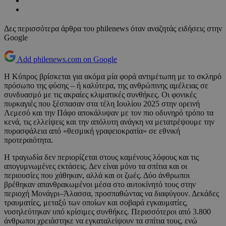
Δες περισσότερα άρθρα του philenews όταν αναζητάς ειδήσεις στην
Google
Add philenews.com on Google
Η Κύπρος βρίσκεται για ακόμα μία φορά αντιμέτωπη με το σκληρό
πρόσωπο της φύσης – ή καλύτερα, της ανθρώπινης αμέλειας σε
συνδυασμό με τις ακραίες κλιματικές συνθήκες. Οι φονικές
πυρκαγιές που ξέσπασαν στα τέλη Ιουλίου 2025 στην ορεινή
Λεμεσό και την Πάφο αποκάλυψαν με τον πιο οδυνηρό τρόπο τα
κενά, τις ελλείψεις και την απόλυτη ανάγκη να μετατρέψουμε την
πυρασφάλεια από «θεσμική γραφειοκρατία» σε εθνική
προτεραιότητα.
Η τραγωδία δεν περιορίζεται στους καμένους λόφους και τις
απογυμνωμένες εκτάσεις. Δεν είναι μόνο τα σπίτια και οι
περιουσίες που χάθηκαν, αλλά και οι ζωές. Δύο άνθρωποι
βρέθηκαν απανθρακωμένοι μέσα στο αυτοκίνητό τους στην
περιοχή Μονάγρι–Άλασσα, προσπαθώντας να διαφύγουν. Δεκάδες
τραυματίες, μεταξύ των οποίων και σοβαρά εγκαυματίες,
νοσηλεύτηκαν υπό κρίσιμες συνθήκες. Περισσότεροι από 3.800
άνθρωποι χρειάστηκε να εγκαταλείψουν τα σπίτια τους, ενώ