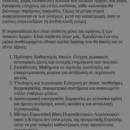
πλούτου, χωρίς εκπαίδευση πολιτών και τοπικών Αρχών, και χωρίς
έγκαιρους ελέγχους για εστίες κινδύνου, κάθε καλοκαίρι θα
βιώνουμε παρόμοιες τραγωδίες. Όμως τα μέτρα συχνά
ανακοινώνονται εκ των υστέρων, μετά την καταστροφή, όταν οι
εικόνες συγκλονίζουν τη διεθνή κοινή γνώμη.
Η πυρασφάλεια δεν είναι υπόθεση μόνο του κράτους ή των
τοπικών Αρχών. Είναι υπόθεση όλων μας. Χρειάζεται ένα νέο,
ριζικά αναθεωρημένο εθνικό σχέδιο δράσης που θα βασίζεται σε
πέντε άξονες:
Πρόληψη: Καθαρισμός δασών, έλεγχος χωραφιών,
αντιπυρικές ζώνες και συνεχής ενημέρωση των πολιτών.
Εκπαίδευση: Μαθήματα σε σχολεία, κοινότητες και
επαγγελματικούς χώρους για αντίδραση σε περίπτωση
φωτιάς.
Υποδομές και τεχνολογία: Ενίσχυση με drone, αισθητήρες
θερμοκρασίας, πυρομετρικά συστήματα και ανανεωμένο
στόλο εναέριων μέσων.
Διασυνοριακή συνεργασία: Συμφωνίες με γειτονικά κράτη
για άμεση συνδρομή, κοινές ασκήσεις και ανταλλαγή
τεχνογνωσίας.
Μόνιμη Ευρωπαϊκή βάση Πυροσβεστικών Αεροσκαφών
αφού η Κύπρος δεν είναι μέρος της ηπειρωτικής Ευρώπης,
ώστε να μην υπάρξει καθυστέρηση στην προσέλευση
αεροσκαφών.