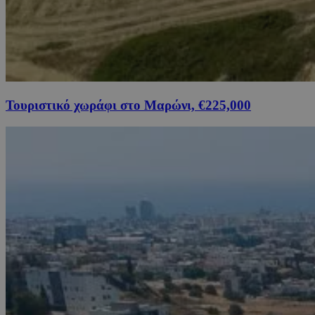
Τουριστικό χωράφι στο Μαρώνι, €225,000