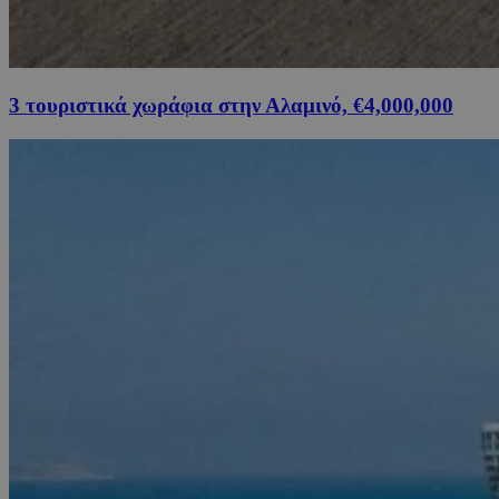
3 τουριστικά χωράφια στην Αλαμινό, €4,000,000