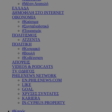
#Μέση Ανατολή
ΕΛΛΑΔΑ
ΔΗΜΟΦΙΛΗ ΣΤΟ INTERNET
ΟΙΚΟΝΟΜΙΑ
#Καύσιμα
#Συνταξιοδοτικό
#Τουρισμός
ΠΟΛΙΤΙΣΜΟΣ
ΑΤΖΕΝΤΑ
ΠΟΛΙΤΙΚΗ
#Κυπριακό
#Βουλή
#Κυβέρνηση
ΑΠΟΨΕΙΣ
VIDEOS & PODCASTS
TV ΟΔΗΓΟΣ
PHILENEWS NETWORK
EN.PHILENEWS.COM
LIKE
GOAL
ΧΡΥΣΕΣ ΣΥΝΤΑΓΕΣ
KARIERA
IN-CYPRUS PROPERTY
#Καιρός