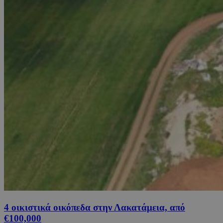
4 οικιστικά οικόπεδα στην Λακατάμεια, από
€100,000