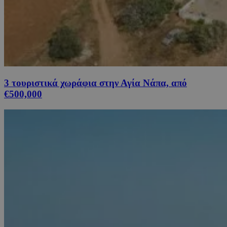
3 τουριστικά χωράφια στην Αγία Νάπα, από
€500,000