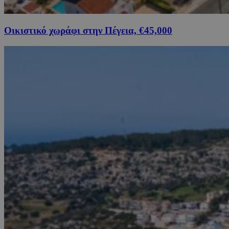
Οικιστικό χωράφι στην Πέγεια, €45,000