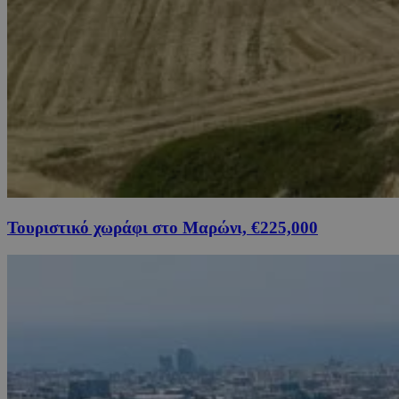
Τουριστικό χωράφι στο Μαρώνι, €225,000