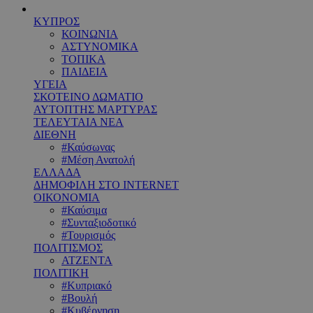
ΚΥΠΡΟΣ
ΚΟΙΝΩΝΙΑ
ΑΣΤΥΝΟΜΙΚΑ
ΤΟΠΙΚΑ
ΠΑΙΔΕΙΑ
ΥΓΕΙΑ
ΣΚΟΤΕΙΝΟ ΔΩΜΑΤΙΟ
ΑΥΤΟΠΤΗΣ ΜΑΡΤΥΡΑΣ
ΤΕΛΕΥΤΑΙΑ ΝΕΑ
ΔΙΕΘΝΗ
#Καύσωνας
#Μέση Ανατολή
ΕΛΛΑΔΑ
ΔΗΜΟΦΙΛΗ ΣΤΟ INTERNET
ΟΙΚΟΝΟΜΙΑ
#Καύσιμα
#Συνταξιοδοτικό
#Τουρισμός
ΠΟΛΙΤΙΣΜΟΣ
ΑΤΖΕΝΤΑ
ΠΟΛΙΤΙΚΗ
#Κυπριακό
#Βουλή
#Κυβέρνηση