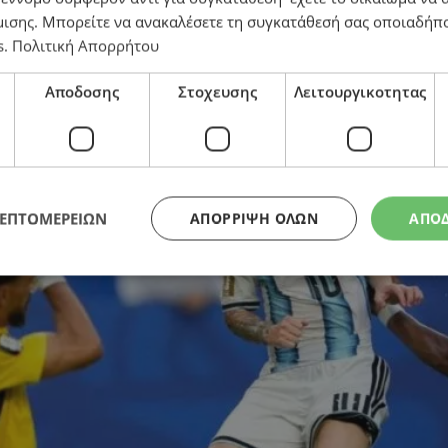
μισης
. Μπορείτε να ανακαλέσετε τη συγκατάθεσή σας οποιαδήπο
υ Μέσι καλείται να ξεπεράσει το εμπόδιο της παρέας 
s
.
Πολιτική Απορρήτου
Αποδοσης
Στοχευσης
Λειτουργικοτητας
ΛΕΠΤΟΜΕΡΕΙΩΝ
ΑΠΌΡΡΙΨΗ ΌΛΩΝ
ΑΠΟ