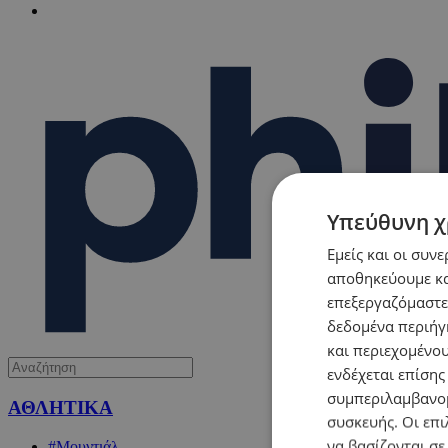
Υπεύθυνη χ
Εμείς και οι συν
αποθηκεύουμε κα
επεξεργαζόμαστε
δεδομένα περιήγη
και περιεχομένο
ενδέχεται επίσης
συμπεριλαμβανομ
ΑΘΛΗΤΙΚΑ
συσκευής. Οι επι
να βασίζονται σε
#Μουντιάλ