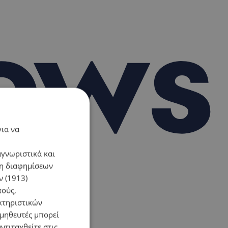
για να
αγνωριστικά και
ση διαφημίσεων
 (1913)
πούς,
κτηριστικών
ομηθευτές μπορεί
ντιταχθείτε στις