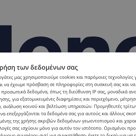
ρήση των δεδομένων σας
εργάτες μας χρησιμοποιούμε cookies και παρόμοιες τεχνολογίες 
ι να έχουμε πρόσβαση σε πληροφορίες στη συσκευή σας και να
 προσωπικά δεδομένα, όπως τη διεύθυνση IP σας, μοναδικά αν
σης, για εξατομικευμένες διαφημίσεις και περιεχόμενο, μέτρη
υ, ανάλυση κοινού και βελτίωση υπηρεσιών.
Προμηθευτές τρίτων
 να επεξεργάζονται τα δεδομένα σας για αυτούς και άλλους σκο
ένης της χρήσης ακριβών δεδομένων γεωεντοπισμού και χαρα
λογές σας ισχύουν μόνο για αυτόν τον ιστότοπο. Ορισμένοι πρ
 έννομο συμφέρον αντί για συγκατάθεση· έχετε το δικαίωμα να α