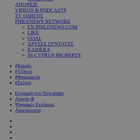
ΑΠΟΨΕΙΣ
VIDEOS & PODCASTS
TV ΟΔΗΓΟΣ
PHILENEWS NETWORK
EN.PHILENEWS.COM
LIKE
GOAL
ΧΡΥΣΕΣ ΣΥΝΤΑΓΕΣ
KARIERA
IN-CYPRUS PROPERTY
#Καιρός
#Τζόκερ
#Φαρμακεία
#Σκίτσο
Εγγραφή στο Newsletter
Αρχείο Φ
Ψηφιακές Εκδόσεις
Αφιερώματα