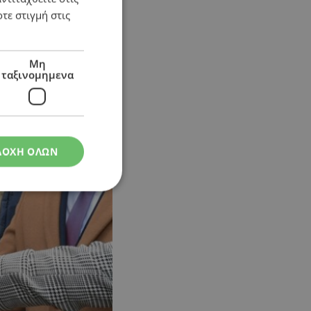
τε στιγμή στις
Μη
ταξινομημενα
ΔΟΧΗ ΟΛΩΝ