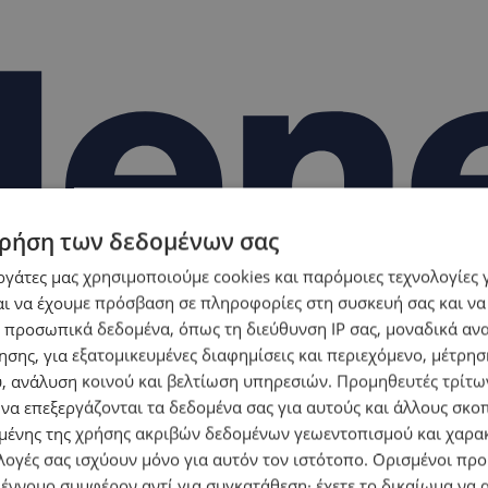
ρήση των δεδομένων σας
εργάτες μας χρησιμοποιούμε cookies και παρόμοιες τεχνολογίες 
ι να έχουμε πρόσβαση σε πληροφορίες στη συσκευή σας και να
 προσωπικά δεδομένα, όπως τη διεύθυνση IP σας, μοναδικά αν
σης, για εξατομικευμένες διαφημίσεις και περιεχόμενο, μέτρη
υ, ανάλυση κοινού και βελτίωση υπηρεσιών.
Προμηθευτές τρίτων
 να επεξεργάζονται τα δεδομένα σας για αυτούς και άλλους σκο
ένης της χρήσης ακριβών δεδομένων γεωεντοπισμού και χαρα
λογές σας ισχύουν μόνο για αυτόν τον ιστότοπο. Ορισμένοι πρ
 έννομο συμφέρον αντί για συγκατάθεση· έχετε το δικαίωμα να α