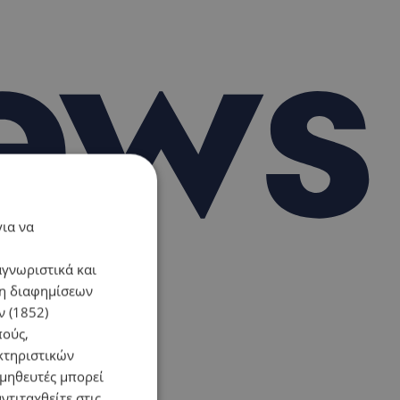
για να
αγνωριστικά και
ση διαφημίσεων
 (1852)
πούς,
κτηριστικών
ομηθευτές μπορεί
ντιταχθείτε στις