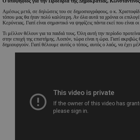
Ο υποψήφιος για την Προεδρία της Δημοκρατίας, Κωνσταντίνος
Αμέσως μετά, σε δηλώσεις του σε δημοσιογράφους, ο κ. Χριστοφίδης
τόπου μας θα ήταν πολύ καλύτερη. Αν όλα αυτά τα χρόνια οι επιλο
Κερύνειας. Γιατί είναι σημαντικό να ψηφίζεις πάντα εκεί που είναι 
Τι μέλλον θέλουν για τα παιδιά τους. Όλη αυτή την περίοδο προτείν
στην εποχή της επιστήμης. Λοιπόν, τώρα είναι η ώρα. Γιατί ακριβώ
δημιουργούν. Γιατί θέλουμε αυτός ο τόπος, αυτός ο λαός, να έχει μ