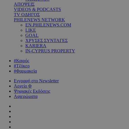
ΑΠΟΨΕΙΣ
VIDEOS & PODCASTS
TV ΟΔΗΓΟΣ
PHILENEWS NETWORK
EN.PHILENEWS.COM
LIKE
GOAL
ΧΡΥΣΕΣ ΣΥΝΤΑΓΕΣ
KARIERA
IN-CYPRUS PROPERTY
#Καιρός
#Τζόκερ
#Φαρμακεία
Εγγραφή στο Newsletter
Αρχείο Φ
Ψηφιακές Εκδόσεις
Αφιερώματα