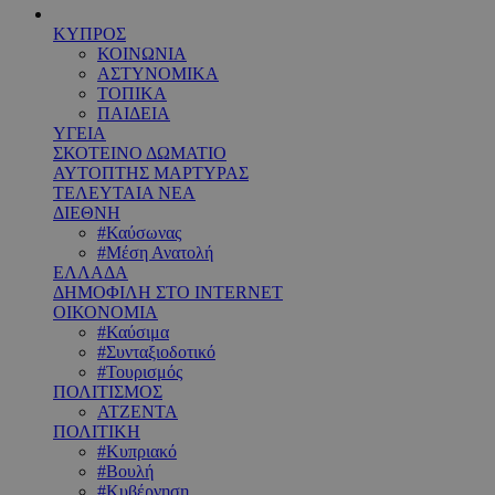
ΚΥΠΡΟΣ
ΚΟΙΝΩΝΙΑ
ΑΣΤΥΝΟΜΙΚΑ
ΤΟΠΙΚΑ
ΠΑΙΔΕΙΑ
ΥΓΕΙΑ
ΣΚΟΤΕΙΝΟ ΔΩΜΑΤΙΟ
ΑΥΤΟΠΤΗΣ ΜΑΡΤΥΡΑΣ
ΤΕΛΕΥΤΑΙΑ ΝΕΑ
ΔΙΕΘΝΗ
#Καύσωνας
#Μέση Ανατολή
ΕΛΛΑΔΑ
ΔΗΜΟΦΙΛΗ ΣΤΟ INTERNET
ΟΙΚΟΝΟΜΙΑ
#Καύσιμα
#Συνταξιοδοτικό
#Τουρισμός
ΠΟΛΙΤΙΣΜΟΣ
ΑΤΖΕΝΤΑ
ΠΟΛΙΤΙΚΗ
#Κυπριακό
#Βουλή
#Κυβέρνηση