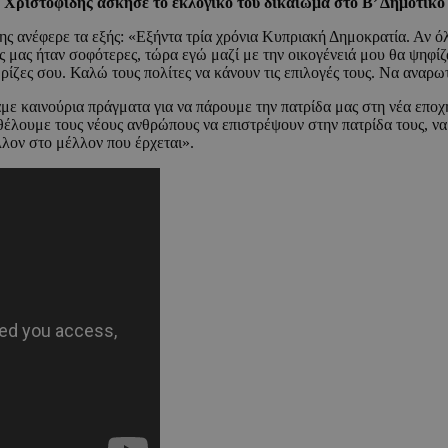
 Χριστοφίδης άσκησε το εκλογικό του δικαίωμα στο Β’ Δημοτικ
 ανέφερε τα εξής: «Εξήντα τρία χρόνια Κυπριακή Δημοκρατία. Αν όλα
γές μας ήταν σοφότερες, τώρα εγώ μαζί με την οικογένειά μου θα ψη
οι ρίζες σου. Καλώ τους πολίτες να κάνουν τις επιλογές τους. Να αναρ
αμε καινούρια πράγματα για να πάρουμε την πατρίδα μας στη νέα εποχ
ς θέλουμε τους νέους ανθρώπους να επιστρέψουν στην πατρίδα τους, 
έλλον στο μέλλον που έρχεται».