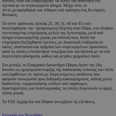
Ιουνίου, όταν και επιφυλάχτηκε να δώσει την απάντησή του
σχετικά με το συγκεκριμένο αίτημα. Μέχρι τότε, οι
πέντε μεταφέρθηκαν και τέθηκαν υπό κράτηση στις Κεντρικές
Φυλακές.
Τα πέντε πρόσωπα, ηλικίας 25, 39, 51, 60 και 63 ετών
συνελήφθησαν την προηγούμενη Πέμπτη στην Πάφο, στο πλαίσιο
συντονισμένης επιχείρησης μελών της Αστυνομίας, μετά από
αίτημα συγκεκριμένης χώρας για έκδοσή τους. Κατά την
επιχείρηση διεξήχθησαν έρευνες, με δικαστικά εντάλματα σε
οικίες, υποστατικά και οχήματα των συγκεκριμένων προσώπων,
κατά τις οποίες εντοπίστηκαν τεκμήρια που σχετίζονται με τα υπό
διερεύνηση αδικήματα, καθώς και μεγάλο χρηματικό ποσό.
Στο μεταξύ, το Επαρχιακό Δικαστήριο Πάφου όρισε την 26η
Ιουνίου ως ημερομηνία έναρξης της διαδικασίας έκδοσης των πέντε
συλληφθέντων σε σχέση με διερευνώμενες υποθέσεις που
αφορούν συνωμοσία προς διάπραξη κακουργήματος, απάτης μέσω
διαδικτύου, νομιμοποίησης εσόδων από παράνομες
δραστηριότητες και πλαστογραφίας, τις οποίες διερευνούν οι αρχές
τρίτης χώρας.
Τα ΤΑΕ Αρχηγείου και Πάφου συνεχίζουν τις εξετάσεις.
Εγγραφή στο Newsletter