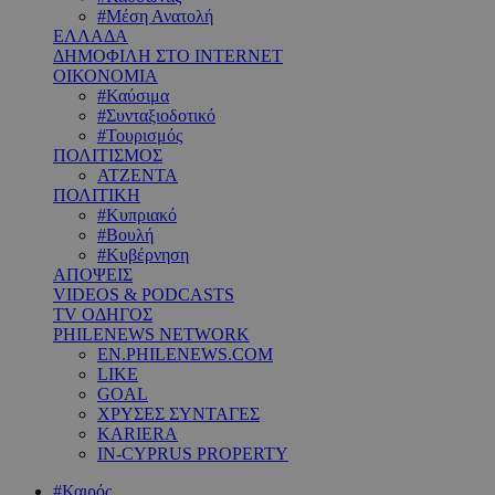
#Μέση Ανατολή
ΕΛΛΑΔΑ
ΔΗΜΟΦΙΛΗ ΣΤΟ INTERNET
ΟΙΚΟΝΟΜΙΑ
#Καύσιμα
#Συνταξιοδοτικό
#Τουρισμός
ΠΟΛΙΤΙΣΜΟΣ
ΑΤΖΕΝΤΑ
ΠΟΛΙΤΙΚΗ
#Κυπριακό
#Βουλή
#Κυβέρνηση
ΑΠΟΨΕΙΣ
VIDEOS & PODCASTS
TV ΟΔΗΓΟΣ
PHILENEWS NETWORK
EN.PHILENEWS.COM
LIKE
GOAL
ΧΡΥΣΕΣ ΣΥΝΤΑΓΕΣ
KARIERA
IN-CYPRUS PROPERTY
#Καιρός