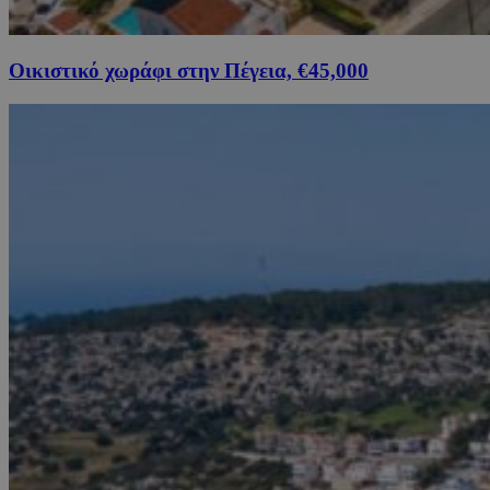
Οικιστικό χωράφι στην Πέγεια, €45,000