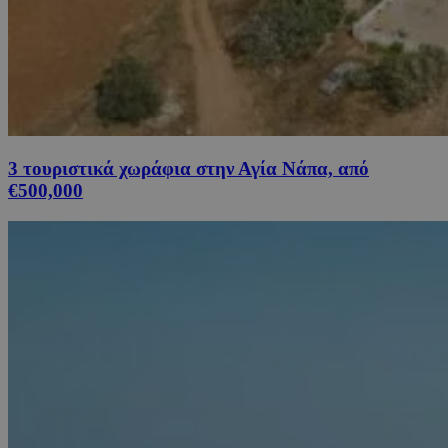
3 τουριστικά χωράφια στην Αγία Νάπα, από
€500,000