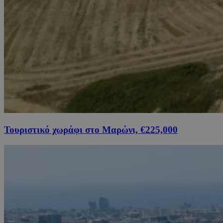
Τουριστικό χωράφι στο Μαρώνι, €225,000