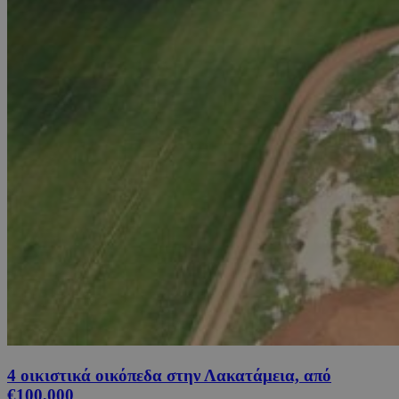
4 οικιστικά οικόπεδα στην Λακατάμεια, από
€100,000