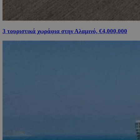
3 τουριστικά χωράφια στην Αλαμινό, €4,000,000