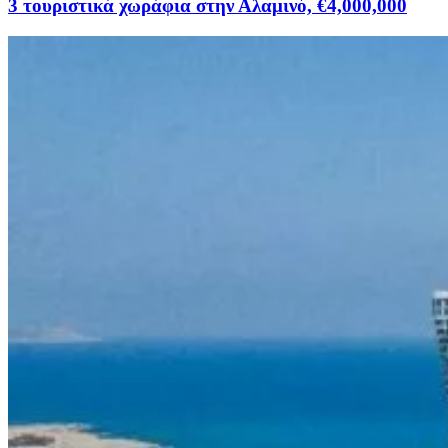
3 τουριστικά χωράφια στην Αλαμινό, €4,000,000