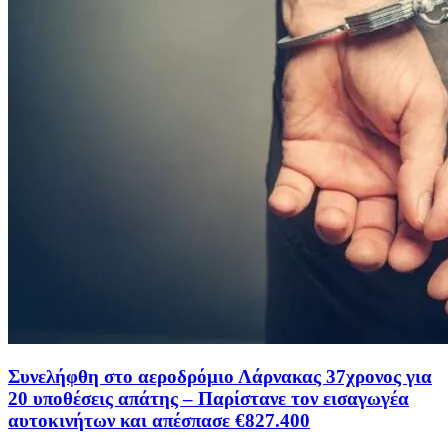
Συνελήφθη στο αεροδρόμιο Λάρνακας 37χρονος για
20 υποθέσεις απάτης – Παρίστανε τον εισαγωγέα
αυτοκινήτων και απέσπασε €827.400