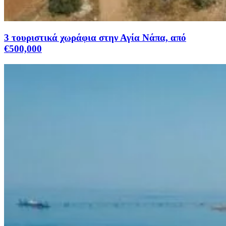
3 τουριστικά χωράφια στην Αγία Νάπα, από
€500,000