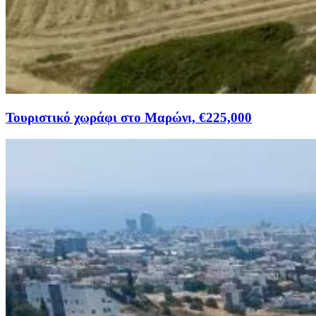
Τουριστικό χωράφι στο Μαρώνι, €225,000