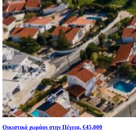
Οικιστικό χωράφι στην Πέγεια, €45,000