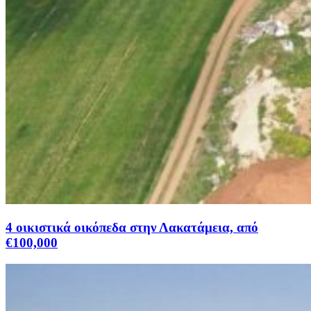
4 οικιστικά οικόπεδα στην Λακατάμεια, από
€100,000