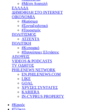
#Μέση Ανατολή
ΕΛΛΑΔΑ
ΔΗΜΟΦΙΛΗ ΣΤΟ INTERNET
ΟΙΚΟΝΟΜΙΑ
#Καύσιμα
#Συνταξιοδοτικό
#Τουρισμός
ΠΟΛΙΤΙΣΜΟΣ
ΑΤΖΕΝΤΑ
ΠΟΛΙΤΙΚΗ
#Κυπριακό
#Παγκύπριες Εξετάσεις
ΑΠΟΨΕΙΣ
VIDEOS & PODCASTS
TV ΟΔΗΓΟΣ
PHILENEWS NETWORK
EN.PHILENEWS.COM
LIKE
GOAL
ΧΡΥΣΕΣ ΣΥΝΤΑΓΕΣ
KARIERA
IN-CYPRUS PROPERTY
#Καιρός
#Τζόκερ