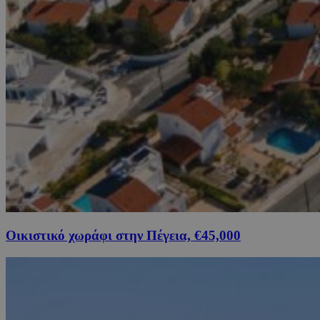
Οικιστικό χωράφι στην Πέγεια, €45,000