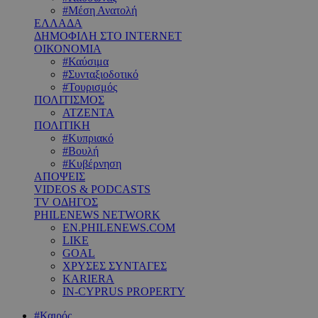
#Μέση Ανατολή
ΕΛΛΑΔΑ
ΔΗΜΟΦΙΛΗ ΣΤΟ INTERNET
ΟΙΚΟΝΟΜΙΑ
#Καύσιμα
#Συνταξιοδοτικό
#Τουρισμός
ΠΟΛΙΤΙΣΜΟΣ
ΑΤΖΕΝΤΑ
ΠΟΛΙΤΙΚΗ
#Κυπριακό
#Βουλή
#Κυβέρνηση
ΑΠΟΨΕΙΣ
VIDEOS & PODCASTS
TV ΟΔΗΓΟΣ
PHILENEWS NETWORK
EN.PHILENEWS.COM
LIKE
GOAL
ΧΡΥΣΕΣ ΣΥΝΤΑΓΕΣ
KARIERA
IN-CYPRUS PROPERTY
#Καιρός