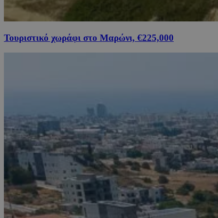
Τουριστικό χωράφι στο Μαρώνι, €225,000