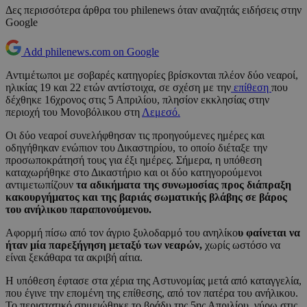
Δες περισσότερα άρθρα του philenews όταν αναζητάς ειδήσεις στην
Google
Add philenews.com on Google
Αντιμέτωποι με σοβαρές κατηγορίες βρίσκονται πλέον δύο νεαροί,
ηλικίας 19 και 22 ετών αντίστοιχα, σε σχέση με την
επίθεση
που
δέχθηκε 16χρονος στις 5 Απριλίου, πλησίον εκκλησίας στην
περιοχή του Μονοβόλικου στη
Λεμεσό.
Oι δύο νεαροί συνελήφθησαν τις προηγούμενες ημέρες και
οδηγήθηκαν ενώπιον του Δικαστηρίου, το οποίο διέταξε την
προσωποκράτησή τους για έξι ημέρες. Σήμερα, η υπόθεση
καταχωρήθηκε στο Δικαστήριο και οι δύο κατηγορούμενοι
αντιμετωπίζουν
τα αδικήματα της συνωμοσίας προς διάπραξη
κακουργήματος και της βαριάς σωματικής βλάβης σε βάρος
του ανήλικου παραπονούμενου.
Αφορμή πίσω από τον άγριο ξυλοδαρμό του ανηλίκο
υ φαίνεται να
ήταν μία παρεξήγηση μεταξύ των νεαρών,
χωρίς ωστόσο να
είναι ξεκάθαρα τα ακριβή αίτια.
Η υπόθεση έφτασε στα χέρια της Αστυνομίας μετά από καταγγελία,
που έγινε την επομένη της επίθεσης, από τον πατέρα του ανήλικου.
Το περιστατικό σημειώθηκε το βράδυ της 5ης Απριλίου, γύρω στις