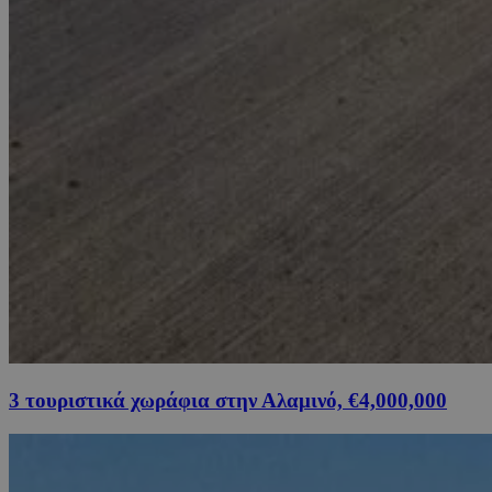
3 τουριστικά χωράφια στην Αλαμινό, €4,000,000