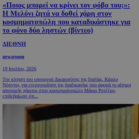
«Ποιος μπορεί να κρίνει τον φόβο του;»:
Η Μελόνι ζητά να δοθεί χάρη στον
κοσμηματοπώλη που καταδικάστηκε για
το φόνο δύο ληστών (βίντεο)
ΔΙΕΘΝΗ
newsroom
19 Ιουλίου, 2026
Την κίνηση του υπουργού Δικαιοσύνης της Ιταλίας, Κάρλο
Νόρντιο, για ενεργοποίηση της διαδικασίας που αφορά το αίτημα
απονομής χάριτος στον κοσμηματοπώλη Μάριο Ροτζέρο,
επιβεβαίωσε ότι...