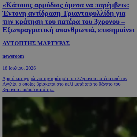
«Κάποιος αρμόδιος άμεσα να παρέμβει»:
Έντονη αντίδραση Τριανταφυλλίδη για
την κράτηση του πατέρα του 3χρονου –
Εξωπραγματική απανθρωπιά, επισημαίνει
ΑΥΤΟΠΤΗΣ ΜΑΡΤΥΡΑΣ
newsroom
18 Ιουλίου, 2026
Δριμύ κατηγορώ για την κράτηση του 37χρονου πατέρα από την
Αγγλία, ο οποίος βρίσκεται στο κελί μετά από το θάνατο του
3χρονου παιδιού κατά τη...