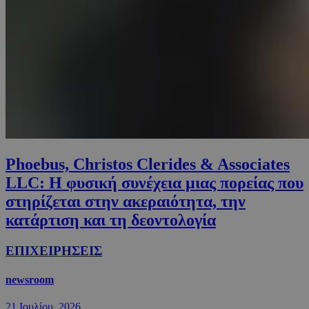
Phoebus, Christos Clerides & Associates
LLC: Η φυσική συνέχεια μιας πορείας που
στηρίζεται στην ακεραιότητα, την
κατάρτιση και τη δεοντολογία
ΕΠΙΧΕΙΡΗΣΕΙΣ
newsroom
21 Ιουλίου, 2026