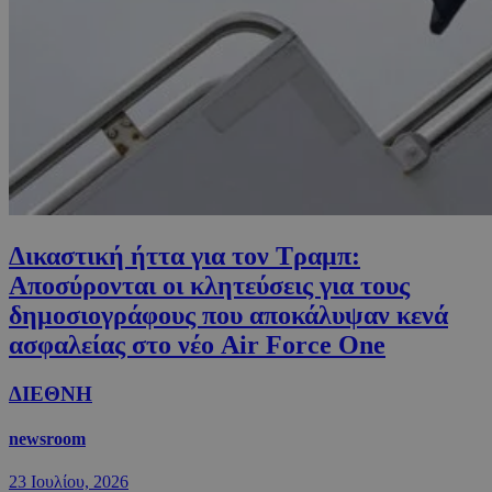
Δικαστική ήττα για τον Τραμπ:
Aποσύρονται οι κλητεύσεις για τους
δημοσιογράφους που αποκάλυψαν κενά
ασφαλείας στο νέο Air Force One
ΔΙΕΘΝΗ
newsroom
23 Ιουλίου, 2026