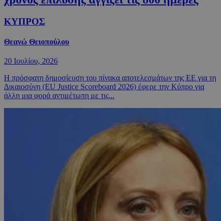
ΚΥΠΡΟΣ
Θεανώ Θειοπούλου
20 Ιουλίου, 2026
Η πρόσφατη δημοσίευση του πίνακα αποτελεσμάτων της ΕΕ για τη
Δικαιοσύνη (EU Justice Scoreboard 2026) έφερε την Κύπρο για
άλλη μια φορά αντιμέτωπη με τις...