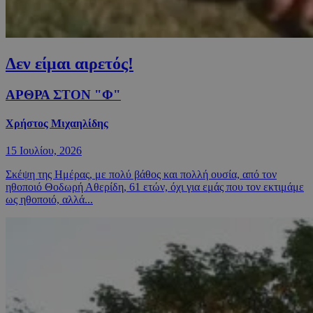
Δεν είμαι αιρετός!
ΑΡΘΡΑ ΣΤΟΝ "Φ"
Χρήστος Μιχαηλίδης
15 Ιουλίου, 2026
Σκέψη της Ημέρας, με πολύ βάθος και πολλή ουσία, από τον
ηθοποιό Θοδωρή Αθερίδη, 61 ετών, όχι για εμάς που τον εκτιμάμε
ως ηθοποιό, αλλά...