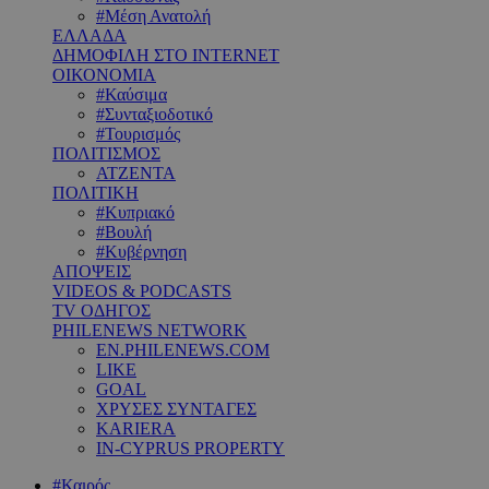
#Μέση Ανατολή
ΕΛΛΑΔΑ
ΔΗΜΟΦΙΛΗ ΣΤΟ INTERNET
ΟΙΚΟΝΟΜΙΑ
#Καύσιμα
#Συνταξιοδοτικό
#Τουρισμός
ΠΟΛΙΤΙΣΜΟΣ
ΑΤΖΕΝΤΑ
ΠΟΛΙΤΙΚΗ
#Κυπριακό
#Βουλή
#Κυβέρνηση
ΑΠΟΨΕΙΣ
VIDEOS & PODCASTS
TV ΟΔΗΓΟΣ
PHILENEWS NETWORK
EN.PHILENEWS.COM
LIKE
GOAL
ΧΡΥΣΕΣ ΣΥΝΤΑΓΕΣ
KARIERA
IN-CYPRUS PROPERTY
#Καιρός