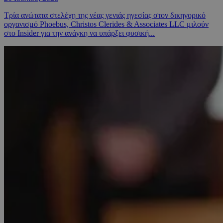
Τρία ανώτατα στελέχη της νέας γενιάς ηγεσίας στον δικηγορικό
οργανισμό Phoebus, Christos Clerides & Associates LLC μιλούν
στο Insider για την ανάγκη να υπάρξει φυσική...