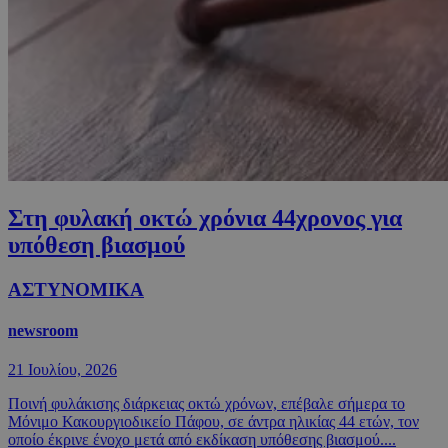
Στη φυλακή οκτώ χρόνια 44χρονος για
υπόθεση βιασμού
ΑΣΤΥΝΟΜΙΚΑ
newsroom
21 Ιουλίου, 2026
Ποινή φυλάκισης διάρκειας οκτώ χρόνων, επέβαλε σήμερα το
Μόνιμο Κακουργιοδικείο Πάφου, σε άντρα ηλικίας 44 ετών, τον
οποίο έκρινε ένοχο μετά από εκδίκαση υπόθεσης βιασμού....