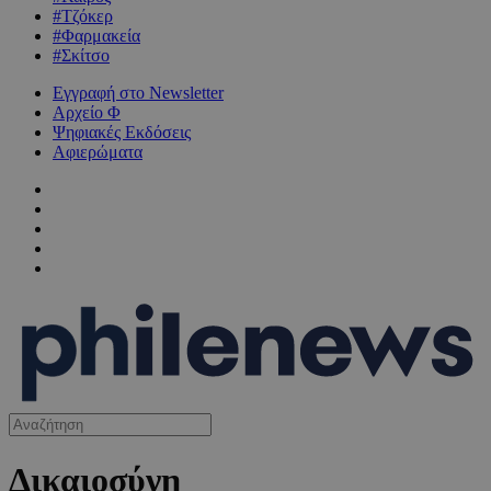
#Τζόκερ
#Φαρμακεία
#Σκίτσο
Εγγραφή στο Newsletter
Αρχείο Φ
Ψηφιακές Εκδόσεις
Αφιερώματα
Δικαιοσύνη