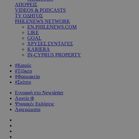
ΑΠΟΨΕΙΣ
VIDEOS & PODCASTS
TV ΟΔΗΓΟΣ
PHILENEWS NETWORK
EN.PHILENEWS.COM
LIKE
GOAL
ΧΡΥΣΕΣ ΣΥΝΤΑΓΕΣ
KARIERA
IN-CYPRUS PROPERTY
#Καιρός
#Τζόκερ
#Φαρμακεία
#Σκίτσο
Εγγραφή στο Newsletter
Αρχείο Φ
Ψηφιακές Εκδόσεις
Αφιερώματα