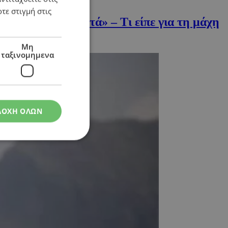
τε στιγμή στις
αστάσεις στα οστά» – Τι είπε για τη μάχη
Μη
ταξινομημενα
ΔΟΧΗ ΟΛΩΝ