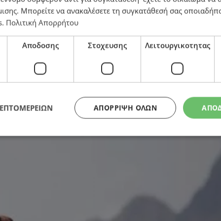
μισης
. Μπορείτε να ανακαλέσετε τη συγκατάθεσή σας οποιαδήπο
κε σοβαρά η υγεία του πατέρα μου, έχει μετ
s
.
Πολιτική Απορρήτου
τκα την ημέρα, κάπνιζα κρακ»
Αποδοσης
Στοχευσης
Λειτουργικοτητας
ΛΕΠΤΟΜΕΡΕΙΩΝ
ΑΠΌΡΡΙΨΗ ΌΛΩΝ
ΑΠΟ