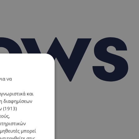
για να
αγνωριστικά και
ση διαφημίσεων
 (1913)
πούς,
κτηριστικών
ομηθευτές μπορεί
ντιταχθείτε στις