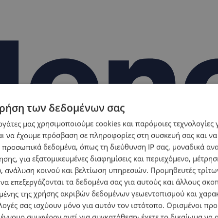
ρήση των δεδομένων σας
εργάτες μας χρησιμοποιούμε cookies και παρόμοιες τεχνολογίες 
ι να έχουμε πρόσβαση σε πληροφορίες στη συσκευή σας και να
 προσωπικά δεδομένα, όπως τη διεύθυνση IP σας, μοναδικά αν
σης, για εξατομικευμένες διαφημίσεις και περιεχόμενο, μέτρη
υ, ανάλυση κοινού και βελτίωση υπηρεσιών.
Προμηθευτές τρίτων
 να επεξεργάζονται τα δεδομένα σας για αυτούς και άλλους σκο
ένης της χρήσης ακριβών δεδομένων γεωεντοπισμού και χαρα
λογές σας ισχύουν μόνο για αυτόν τον ιστότοπο. Ορισμένοι πρ
 έννομο συμφέρον αντί για συγκατάθεση· έχετε το δικαίωμα να α