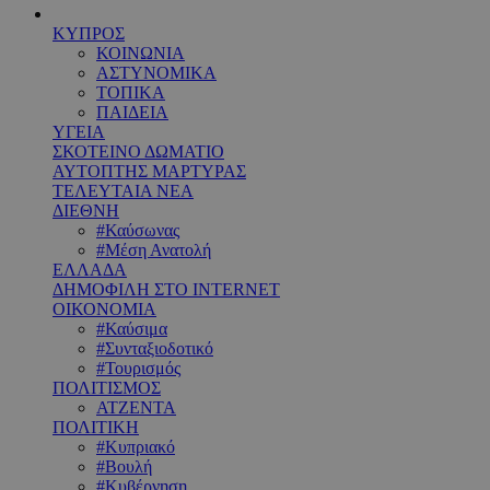
ΚΥΠΡΟΣ
ΚΟΙΝΩΝΙΑ
ΑΣΤΥΝΟΜΙΚΑ
ΤΟΠΙΚΑ
ΠΑΙΔΕΙΑ
ΥΓΕΙΑ
ΣΚΟΤΕΙΝΟ ΔΩΜΑΤΙΟ
ΑΥΤΟΠΤΗΣ ΜΑΡΤΥΡΑΣ
ΤΕΛΕΥΤΑΙΑ ΝΕΑ
ΔΙΕΘΝΗ
#Καύσωνας
#Μέση Ανατολή
ΕΛΛΑΔΑ
ΔΗΜΟΦΙΛΗ ΣΤΟ INTERNET
ΟΙΚΟΝΟΜΙΑ
#Καύσιμα
#Συνταξιοδοτικό
#Τουρισμός
ΠΟΛΙΤΙΣΜΟΣ
ΑΤΖΕΝΤΑ
ΠΟΛΙΤΙΚΗ
#Κυπριακό
#Βουλή
#Κυβέρνηση