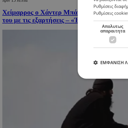
πριν 15 λεπτά
Ρυθμίσεις διαφή
Χείμαρρος ο Χάντερ Μπάιντεν: «Επιδεινώθη
Ρυθμίσεις cookie
του με τις εξαρτήσεις – «Έπινα 4 λίτρα βό
Απολυτως
απαραιτητα
ΕΜΦΑΝΙΣΗ 