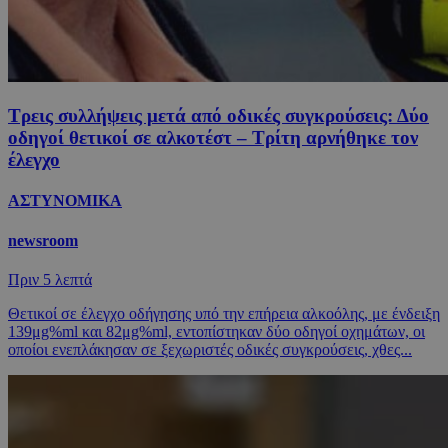
Τρεις συλλήψεις μετά από οδικές συγκρούσεις: Δύο
οδηγοί θετικοί σε αλκοτέστ – Τρίτη αρνήθηκε τον
έλεγχο
ΑΣΤΥΝΟΜΙΚΑ
newsroom
Πριν
5 λεπτά
Θετικοί σε έλεγχο οδήγησης υπό την επήρεια αλκοόλης, με ένδειξη
139μg%ml και 82μg%ml, εντοπίστηκαν δύο οδηγοί οχημάτων, οι
οποίοι ενεπλάκησαν σε ξεχωριστές οδικές συγκρούσεις, χθες...