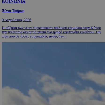
ΚΟΙΝΩΝΙΑ
Ξένια Τούρκη
9 Αυγούστου, 2026
Η αύξηση των νέων περιστατικών παιδικού καρκίνου στην Κύπρο
την τελευταία δεκαετία χτυπά ένα ηχηρό καμπανάκι κινδύνου. Την
ώρα που σε άλλες ευρωπαϊκές χώρες δεν...