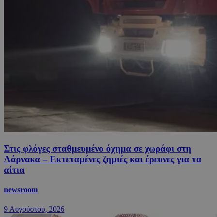
Στις φλόγες σταθμευμένο όχημα σε χωράφι στη
Λάρνακα – Εκτεταμένες ζημιές και έρευνες για τα
αίτια
newsroom
9 Αυγούστου, 2026