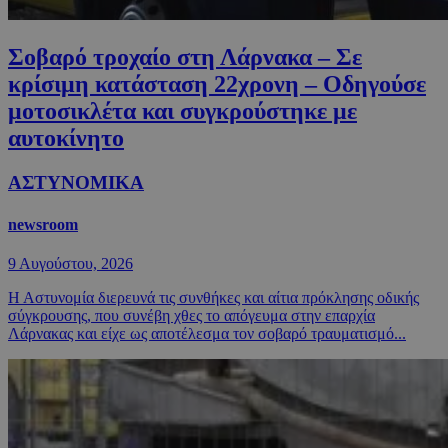
Σοβαρό τροχαίο στη Λάρνακα – Σε
κρίσιμη κατάσταση 22χρονη – Οδηγούσε
μοτοσικλέτα και συγκρούστηκε με
αυτοκίνητο
ΑΣΤΥΝΟΜΙΚΑ
newsroom
9 Αυγούστου, 2026
Η Αστυνομία διερευνά τις συνθήκες και αίτια πρόκλησης οδικής
σύγκρουσης, που συνέβη χθες το απόγευμα στην επαρχία
Λάρνακας και είχε ως αποτέλεσμα τον σοβαρό τραυματισμό...