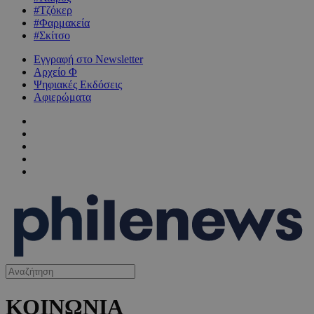
#Τζόκερ
#Φαρμακεία
#Σκίτσο
Εγγραφή στο Newsletter
Αρχείο Φ
Ψηφιακές Εκδόσεις
Αφιερώματα
ΚΟΙΝΩΝΙΑ