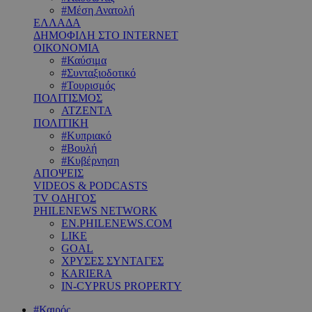
#Μέση Ανατολή
ΕΛΛΑΔΑ
ΔΗΜΟΦΙΛΗ ΣΤΟ INTERNET
ΟΙΚΟΝΟΜΙΑ
#Καύσιμα
#Συνταξιοδοτικό
#Τουρισμός
ΠΟΛΙΤΙΣΜΟΣ
ΑΤΖΕΝΤΑ
ΠΟΛΙΤΙΚΗ
#Κυπριακό
#Βουλή
#Κυβέρνηση
ΑΠΟΨΕΙΣ
VIDEOS & PODCASTS
TV ΟΔΗΓΟΣ
PHILENEWS NETWORK
EN.PHILENEWS.COM
LIKE
GOAL
ΧΡΥΣΕΣ ΣΥΝΤΑΓΕΣ
KARIERA
IN-CYPRUS PROPERTY
#Καιρός