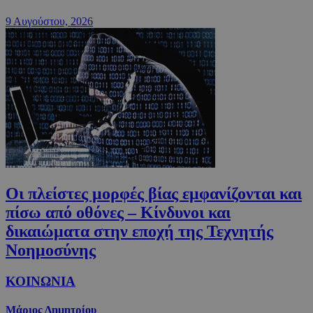
9 Αυγούστου, 2026
Οι πλείστες μορφές βίας εμφανίζονται και
πίσω από οθόνες – Κίνδυνοι και
δικαιώματα στην εποχή της Τεχνητής
Νοημοσύνης
ΚΟΙΝΩΝΙΑ
Μάριος Δημητρίου