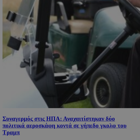
Συναγερμός στις ΗΠΑ: Αναχαιτίστηκαν δύο
πολιτικά αεροσκάφη κοντά σε γήπεδο γκολφ του
Τραμπ