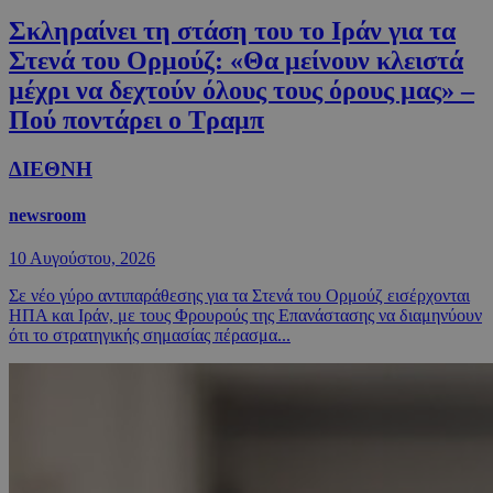
Σκληραίνει τη στάση του το Ιράν για τα
Στενά του Ορμούζ: «Θα μείνουν κλειστά
μέχρι να δεχτούν όλους τους όρους μας» –
Πού ποντάρει ο Τραμπ
ΔΙΕΘΝΗ
newsroom
10 Αυγούστου, 2026
Σε νέο γύρο αντιπαράθεσης για τα Στενά του Ορμούζ εισέρχονται
ΗΠΑ και Ιράν, με τους Φρουρούς της Επανάστασης να διαμηνύουν
ότι το στρατηγικής σημασίας πέρασμα...