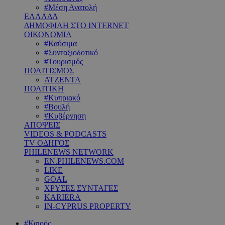
#Μέση Ανατολή
ΕΛΛΑΔΑ
ΔΗΜΟΦΙΛΗ ΣΤΟ INTERNET
ΟΙΚΟΝΟΜΙΑ
#Καύσιμα
#Συνταξιοδοτικό
#Τουρισμός
ΠΟΛΙΤΙΣΜΟΣ
ΑΤΖΕΝΤΑ
ΠΟΛΙΤΙΚΗ
#Κυπριακό
#Βουλή
#Κυβέρνηση
ΑΠΟΨΕΙΣ
VIDEOS & PODCASTS
TV ΟΔΗΓΟΣ
PHILENEWS NETWORK
EN.PHILENEWS.COM
LIKE
GOAL
ΧΡΥΣΕΣ ΣΥΝΤΑΓΕΣ
KARIERA
IN-CYPRUS PROPERTY
#Καιρός