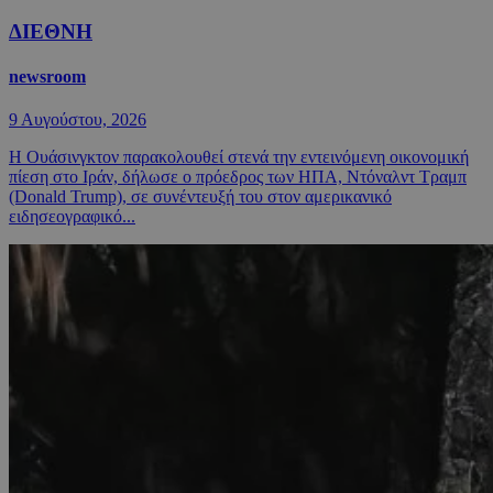
ΔΙΕΘΝΗ
newsroom
9 Αυγούστου, 2026
Η Ουάσινγκτον παρακολουθεί στενά την εντεινόμενη οικονομική
πίεση στο Ιράν, δήλωσε ο πρόεδρος των ΗΠΑ, Ντόναλντ Τραμπ
(Donald Trump), σε συνέντευξή του στον αμερικανικό
ειδησεογραφικό...