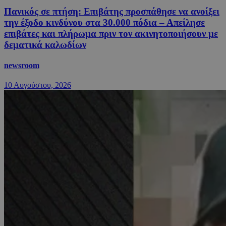
Πανικός σε πτήση: Επιβάτης προσπάθησε να ανοίξει
την έξοδο κινδύνου στα 30.000 πόδια – Απείλησε
επιβάτες και πλήρωμα πριν τον ακινητοποιήσουν με
δεματικά καλωδίων
newsroom
10 Αυγούστου, 2026