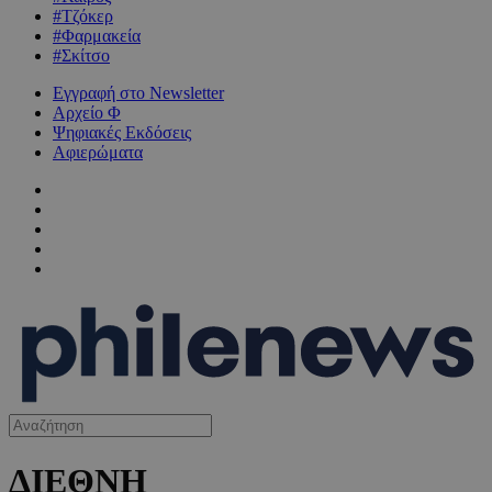
#Τζόκερ
#Φαρμακεία
#Σκίτσο
Εγγραφή στο Newsletter
Αρχείο Φ
Ψηφιακές Εκδόσεις
Αφιερώματα
ΔΙΕΘΝΗ