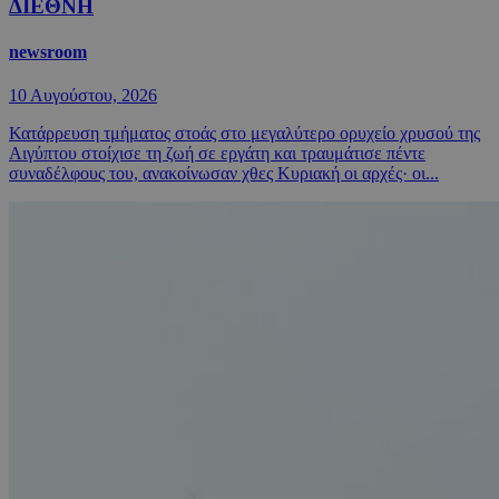
ΔΙΕΘΝΗ
newsroom
10 Αυγούστου, 2026
Κατάρρευση τμήματος στοάς στο μεγαλύτερο ορυχείο χρυσού της
Αιγύπτου στοίχισε τη ζωή σε εργάτη και τραυμάτισε πέντε
συναδέλφους του, ανακοίνωσαν χθες Κυριακή οι αρχές· οι...