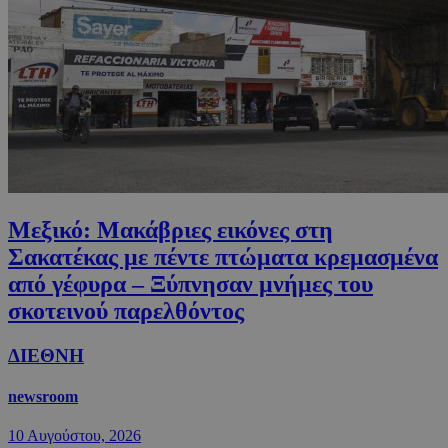
Μεξικό: Μακάβριες εικόνες στη
Σακατέκας με πέντε πτώματα κρεμασμένα
από γέφυρα – Ξύπνησαν μνήμες του
σκοτεινού παρελθόντος
ΔΙΕΘΝΗ
newsroom
10 Αυγούστου, 2026