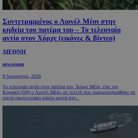
Συντετριμμένος ο Λιονέλ Μέσι στην
κηδεία του πατέρα του – Το τελευταίο
αντίο στον Χόρχε (εικόνες & βίντεο)
ΔΙΕΘΝΗ
newsroom
9 Αυγούστου, 2026
Το τελευταίο αντίο στον πατέρα του, Χόρχε Μέσι, είπε την
Κυριακή (9/8) ο Λιονέλ Μέσι, σε τελετή που πραγματοποιήθηκε σε
στενό οικογενειακό κύκλο κοντά στη...