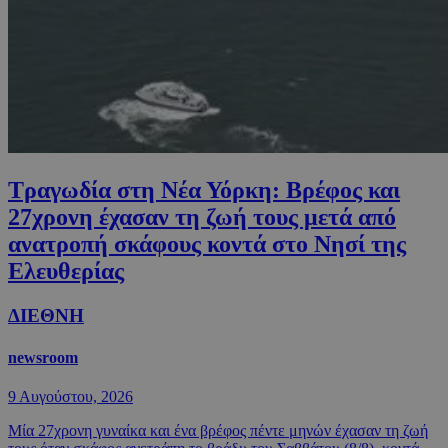
Τραγωδία στη Νέα Υόρκη: Βρέφος και
27χρονη έχασαν τη ζωή τους μετά από
ανατροπή σκάφους κοντά στο Νησί της
Ελευθερίας
ΔΙΕΘΝΗ
newsroom
9 Αυγούστου, 2026
Μία 27χρονη γυναίκα και ένα βρέφος πέντε μηνών έχασαν τη ζωή