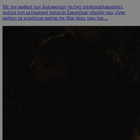
Με τον αριθμό των δολοφονιών να έχει υποδεκαπλασιαστεί,
πολλοί στη μεξικανική πολιτεία Σακατέκας νόμιζαν πως είχαν
αφήσει τα χειρότερα χρόνια της βίας πίσω τους πια....