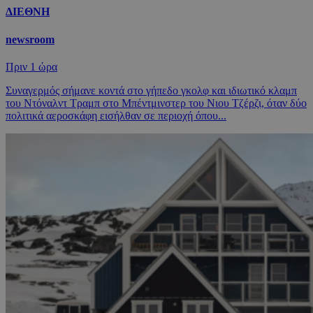
ΔΙΕΘΝΗ
newsroom
Πριν
1 ώρα
Συναγερμός σήμανε κοντά στο γήπεδο γκολφ και ιδιωτικό κλαμπ
του Ντόναλντ Τραμπ στο Μπέντμινστερ του Νιου Τζέρζι, όταν δύο
πολιτικά αεροσκάφη εισήλθαν σε περιοχή όπου...