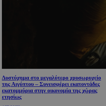
Δυστύχημα στο μεγαλύτερο χρυσωρυχείο
της Αιγύπτου – Συνεισφέρει εκατοντάδες
εκατομμύρια στην οικονομία της χώρας
ετησίως