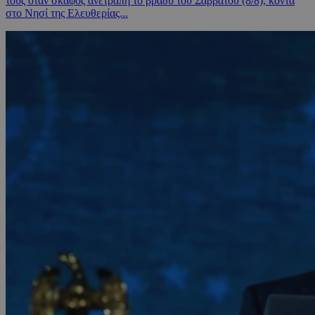
τους όταν σκάφος ανετράπη το βράδυ του Σαββάτου (8/8), κοντά
στο Νησί της Ελευθερίας...