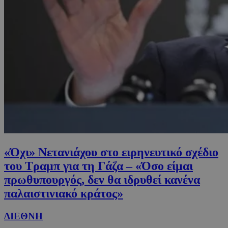
«Όχι» Νετανιάχου στο ειρηνευτικό σχέδιο
του Τραμπ για τη Γάζα – «Όσο είμαι
πρωθυπουργός, δεν θα ιδρυθεί κανένα
παλαιστινιακό κράτος»
ΔΙΕΘΝΗ