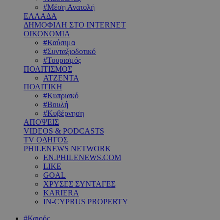
#Μέση Ανατολή
ΕΛΛΑΔΑ
ΔΗΜΟΦΙΛΗ ΣΤΟ INTERNET
ΟΙΚΟΝΟΜΙΑ
#Καύσιμα
#Συνταξιοδοτικό
#Τουρισμός
ΠΟΛΙΤΙΣΜΟΣ
ΑΤΖΕΝΤΑ
ΠΟΛΙΤΙΚΗ
#Κυπριακό
#Βουλή
#Κυβέρνηση
ΑΠΟΨΕΙΣ
VIDEOS & PODCASTS
TV ΟΔΗΓΟΣ
PHILENEWS NETWORK
EN.PHILENEWS.COM
LIKE
GOAL
ΧΡΥΣΕΣ ΣΥΝΤΑΓΕΣ
KARIERA
IN-CYPRUS PROPERTY
#Καιρός