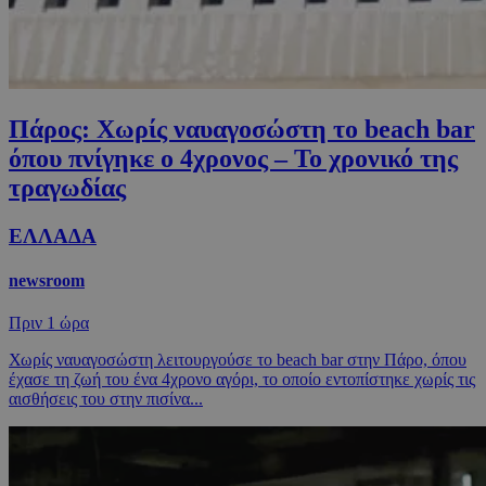
Πάρος: Χωρίς ναυαγοσώστη το beach bar
όπου πνίγηκε ο 4χρονος – Το χρονικό της
τραγωδίας
ΕΛΛΑΔΑ
newsroom
Πριν
1 ώρα
Χωρίς ναυαγοσώστη λειτουργούσε το beach bar στην Πάρο, όπου
έχασε τη ζωή του ένα 4χρονο αγόρι, το οποίο εντοπίστηκε χωρίς τις
αισθήσεις του στην πισίνα...