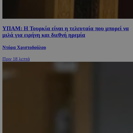
ΥΠΑΜ: Η Τουρκία είναι η τελευταία που μπορεί να
μιλά για ειρήνη και διεθνή ηρεμία
Ντόρα Χριστοδούλου
Πριν
18 λεπτά