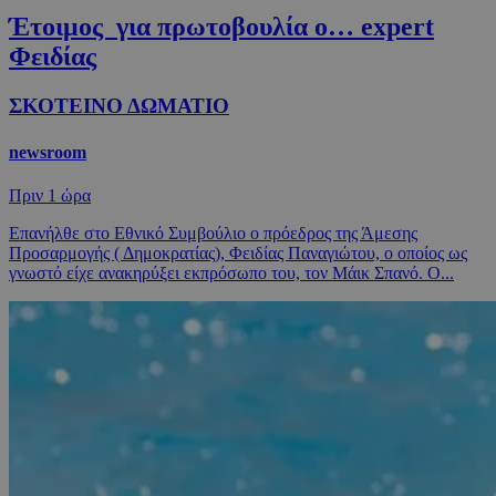
Έτοιμος για πρωτοβουλία ο… expert
Φειδίας
ΣΚΟΤΕΙΝΟ ΔΩΜΑΤΙΟ
newsroom
Πριν
1 ώρα
Επανήλθε στο Εθνικό Συμβούλιο ο πρόεδρος της Άμεσης
Προσαρμογής ( Δημοκρατίας), Φειδίας Παναγιώτου, ο οποίος ως
γνωστό είχε ανακηρύξει εκπρόσωπο του, τον Μάικ Σπανό. Ο...