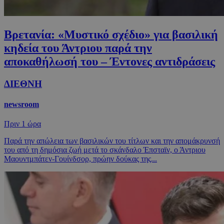
Βρετανία: «Μυστικό σχέδιο» για βασιλική
κηδεία του Άντριου παρά την
αποκαθήλωσή του – Έντονες αντιδράσεις
ΔΙΕΘΝΗ
newsroom
Πριν
1 ώρα
Παρά την απώλεια των βασιλικών του τίτλων και την απομάκρυνσή
του από τη δημόσια ζωή μετά το σκάνδαλο Έπσταϊν, ο Άντριου
Μαουντμπάτεν-Γουίνδσορ, πρώην δούκας της...