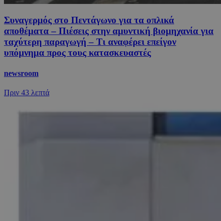
Συναγερμός στο Πεντάγωνο για τα οπλικά
αποθέματα – Πιέσεις στην αμυντική βιομηχανία για
ταχύτερη παραγωγή – Τι αναφέρει επείγον
υπόμνημα προς τους κατασκευαστές
newsroom
Πριν
43 λεπτά