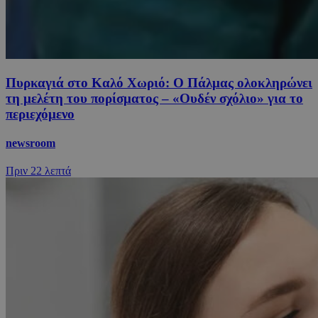
Πυρκαγιά στο Καλό Χωριό: Ο Πάλμας ολοκληρώνει
τη μελέτη του πορίσματος – «Ουδέν σχόλιο» για το
περιεχόμενο
newsroom
Πριν
22 λεπτά