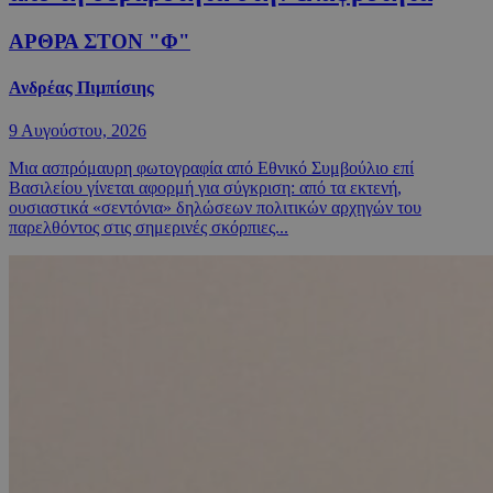
ΑΡΘΡΑ ΣΤΟΝ "Φ"
Ανδρέας Πιμπίσιης
9 Αυγούστου, 2026
Μια ασπρόμαυρη φωτογραφία από Εθνικό Συμβούλιο επί
Βασιλείου γίνεται αφορμή για σύγκριση: από τα εκτενή,
ουσιαστικά «σεντόνια» δηλώσεων πολιτικών αρχηγών του
παρελθόντος στις σημερινές σκόρπιες...