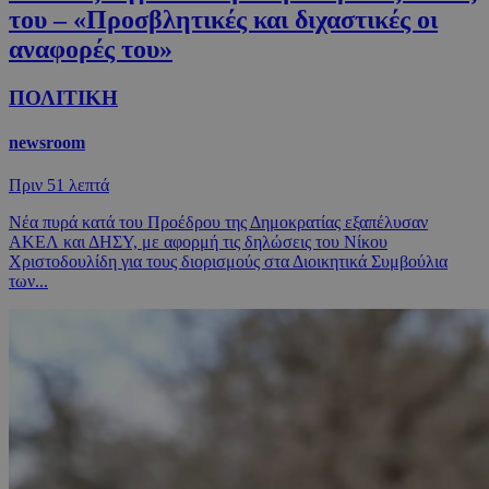
του – «Προσβλητικές και διχαστικές οι
αναφορές του»
ΠΟΛΙΤΙΚΗ
newsroom
Πριν
51 λεπτά
Νέα πυρά κατά του Προέδρου της Δημοκρατίας εξαπέλυσαν
ΑΚΕΛ και ΔΗΣΥ, με αφορμή τις δηλώσεις του Νίκου
Χριστοδουλίδη για τους διορισμούς στα Διοικητικά Συμβούλια
των...