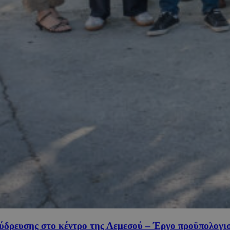
ύδρευσης στο κέντρο της Λεμεσού – Έργο προϋπολογι