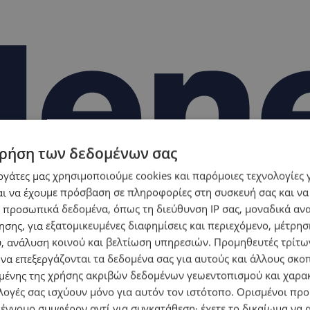
ρήση των δεδομένων σας
εργάτες μας χρησιμοποιούμε cookies και παρόμοιες τεχνολογίες 
ι να έχουμε πρόσβαση σε πληροφορίες στη συσκευή σας και να
 προσωπικά δεδομένα, όπως τη διεύθυνση IP σας, μοναδικά αν
σης, για εξατομικευμένες διαφημίσεις και περιεχόμενο, μέτρη
υ, ανάλυση κοινού και βελτίωση υπηρεσιών.
Προμηθευτές τρίτων
 να επεξεργάζονται τα δεδομένα σας για αυτούς και άλλους σκο
ένης της χρήσης ακριβών δεδομένων γεωεντοπισμού και χαρα
λογές σας ισχύουν μόνο για αυτόν τον ιστότοπο. Ορισμένοι πρ
 έννομο συμφέρον αντί για συγκατάθεση· έχετε το δικαίωμα να α