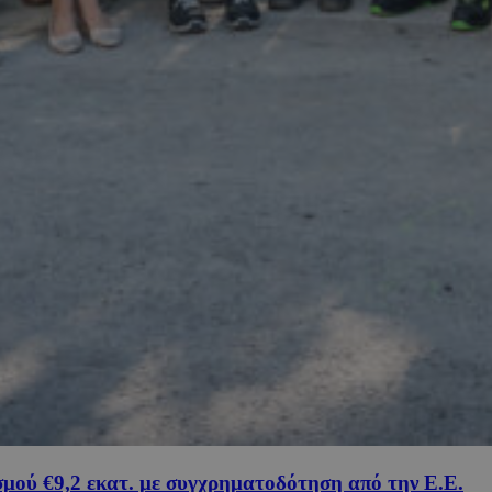
σμού €9,2 εκατ. με συγχρηματοδότηση από την Ε.Ε.