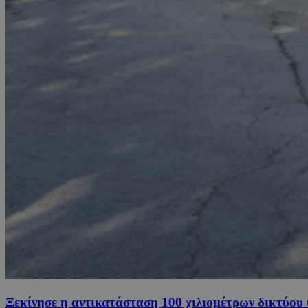
Ξεκίνησε η αντικατάσταση 100 χιλιομέτρων δικτύου 