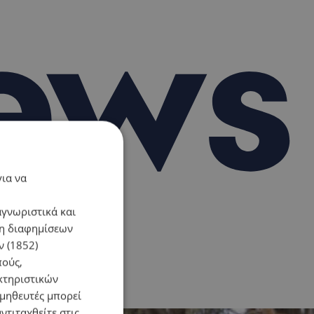
για να
αγνωριστικά και
ση διαφημίσεων
 (1852)
πούς,
κτηριστικών
ομηθευτές μπορεί
ντιταχθείτε στις