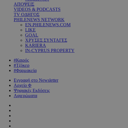
ΑΠΟΨΕΙΣ
VIDEOS & PODCASTS
TV ΟΔΗΓΟΣ
PHILENEWS NETWORK
EN.PHILENEWS.COM
LIKE
GOAL
ΧΡΥΣΕΣ ΣΥΝΤΑΓΕΣ
KARIERA
IN-CYPRUS PROPERTY
#Καιρός
#Τζόκερ
#Φαρμακεία
Εγγραφή στο Newsletter
Αρχείο Φ
Ψηφιακές Εκδόσεις
Αφιερώματα