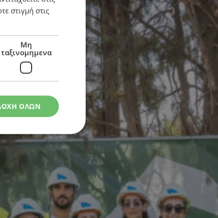
τε στιγμή στις
Μη
ταξινομημενα
ΔΟΧΗ ΟΛΩΝ