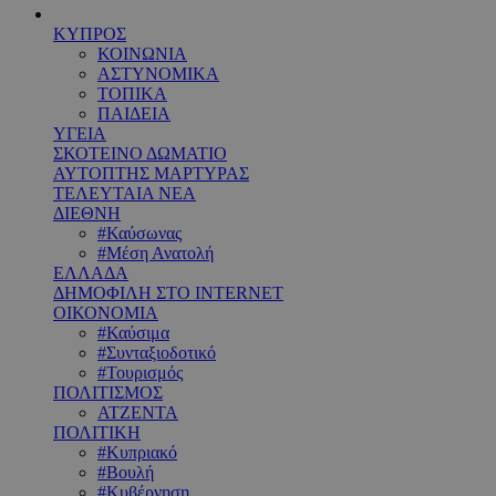
ΚΥΠΡΟΣ
ΚΟΙΝΩΝΙΑ
ΑΣΤΥΝΟΜΙΚΑ
ΤΟΠΙΚΑ
ΠΑΙΔΕΙΑ
ΥΓΕΙΑ
ΣΚΟΤΕΙΝΟ ΔΩΜΑΤΙΟ
ΑΥΤΟΠΤΗΣ ΜΑΡΤΥΡΑΣ
ΤΕΛΕΥΤΑΙΑ ΝΕΑ
ΔΙΕΘΝΗ
#Καύσωνας
#Μέση Ανατολή
ΕΛΛΑΔΑ
ΔΗΜΟΦΙΛΗ ΣΤΟ INTERNET
ΟΙΚΟΝΟΜΙΑ
#Καύσιμα
#Συνταξιοδοτικό
#Τουρισμός
ΠΟΛΙΤΙΣΜΟΣ
ΑΤΖΕΝΤΑ
ΠΟΛΙΤΙΚΗ
#Κυπριακό
#Βουλή
#Κυβέρνηση