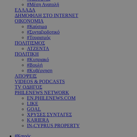
#Μέση Ανατολή
ΕΛΛΑΔΑ
ΔΗΜΟΦΙΛΗ ΣΤΟ INTERNET
ΟΙΚΟΝΟΜΙΑ
#Καύσιμα
#Συνταξιοδοτικό
#Τουρισμός
ΠΟΛΙΤΙΣΜΟΣ
ΑΤΖΕΝΤΑ
ΠΟΛΙΤΙΚΗ
#Κυπριακό
#Βουλή
#Κυβέρνηση
ΑΠΟΨΕΙΣ
VIDEOS & PODCASTS
TV ΟΔΗΓΟΣ
PHILENEWS NETWORK
EN.PHILENEWS.COM
LIKE
GOAL
ΧΡΥΣΕΣ ΣΥΝΤΑΓΕΣ
KARIERA
IN-CYPRUS PROPERTY
#Καιρός