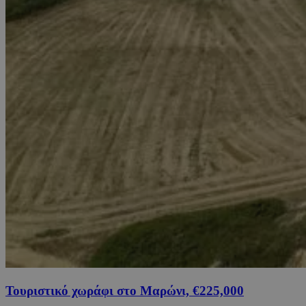
Τουριστικό χωράφι στο Μαρώνι, €225,000