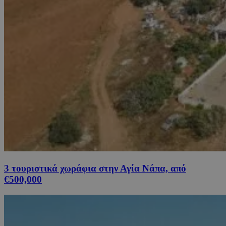
3 τουριστικά χωράφια στην Αγία Νάπα, από
€500,000