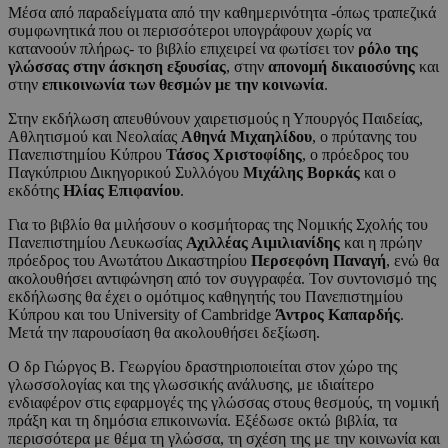
Μέσα από παραδείγματα από την καθημερινότητα -όπως τραπεζικά
συμφωνητικά που οι περισσότεροι υπογράφουν χωρίς να
κατανοούν πλήρως- το βιβλίο επιχειρεί να φωτίσει τον
ρόλο της
γλώσσας στην άσκηση εξουσίας
, στην
απονομή δικαιοσύνης
και
στην
επικοινωνία των θεσμών με την κοινωνία
.
Στην εκδήλωση απευθύνουν χαιρετισμούς η Υπουργός Παιδείας,
Αθλητισμού και Νεολαίας
Αθηνά Μιχαηλίδου
, ο πρύτανης του
Πανεπιστημίου Κύπρου
Τάσος Χριστοφίδης
, ο πρόεδρος του
Παγκύπριου Δικηγορικού Συλλόγου
Μιχάλης Βορκάς
και ο
εκδότης
Ηλίας Επιφανίου
.
Για το βιβλίο θα μιλήσουν ο κοσμήτορας της Νομικής Σχολής του
Πανεπιστημίου Λευκωσίας
Αχιλλέας Αιμιλιανίδης
και η πρώην
πρόεδρος του Ανωτάτου Δικαστηρίου
Περσεφόνη Παναγή
, ενώ θα
ακολουθήσει αντιφώνηση από τον συγγραφέα. Τον συντονισμό της
εκδήλωσης θα έχει ο ομότιμος καθηγητής του Πανεπιστημίου
Κύπρου και του University of Cambridge
Άντρος Καπαρδής
.
Μετά την παρουσίαση θα ακολουθήσει δεξίωση.
Ο δρ Γιώργος Β. Γεωργίου δραστηριοποιείται στον χώρο της
γλωσσολογίας και της γλωσσικής ανάλυσης, με ιδιαίτερο
ενδιαφέρον στις εφαρμογές της γλώσσας στους θεσμούς, τη νομική
πράξη και τη δημόσια επικοινωνία. Εξέδωσε οκτώ βιβλία, τα
περισσότερα με θέμα τη γλώσσα, τη σχέση της με την κοινωνία και