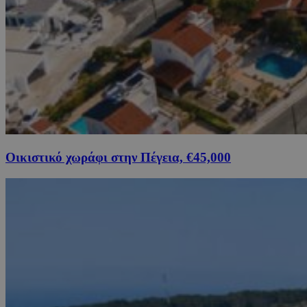
Οικιστικό χωράφι στην Πέγεια, €45,000