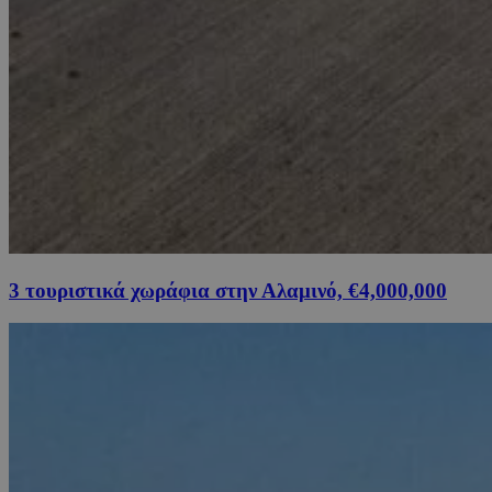
3 τουριστικά χωράφια στην Αλαμινό, €4,000,000