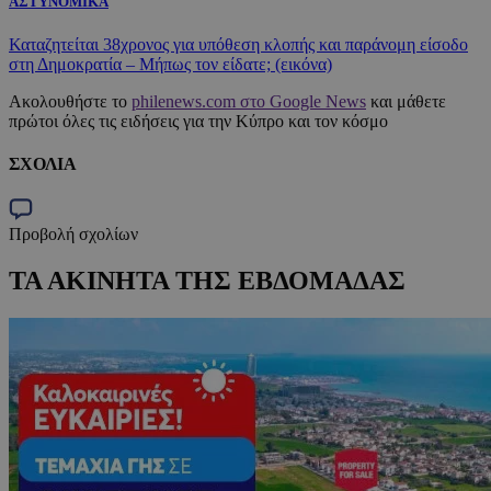
ΑΣΤΥΝΟΜΙΚΑ
Καταζητείται 38χρονος για υπόθεση κλοπής και παράνομη είσοδο
στη Δημοκρατία – Μήπως τον είδατε; (εικόνα)
Ακολουθήστε το
philenews.com στο Google News
και μάθετε
πρώτοι όλες τις ειδήσεις για την Κύπρο και τον κόσμο
ΣΧΟΛΙΑ
Προβολή σχολίων
ΤΑ ΑΚΙΝΗΤΑ ΤΗΣ ΕΒΔΟΜΑΔΑΣ