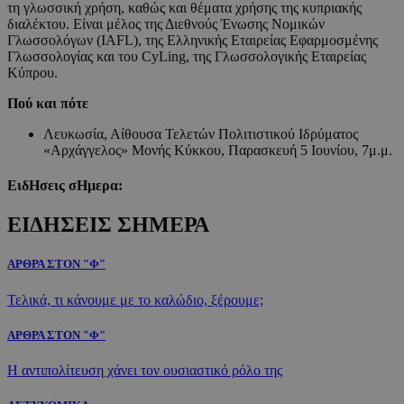
τη γλωσσική χρήση, καθώς και θέματα χρήσης της κυπριακής
διαλέκτου. Είναι μέλος της Διεθνούς Ένωσης Νομικών
Γλωσσολόγων (IAFL), της Ελληνικής Εταιρείας Εφαρμοσμένης
Γλωσσολογίας και του CyLing, της Γλωσσολογικής Εταιρείας
Κύπρου.
Πού και πότε
Λευκωσία, Αίθουσα Τελετών Πολιτιστικού Ιδρύματος
«Αρχάγγελος» Μονής Κύκκου, Παρασκευή 5 Ιουνίου, 7μ.μ.
ΕιδΗσεις σΗμερα:
ΕΙΔΗΣΕΙΣ ΣΗΜΕΡΑ
ΑΡΘΡΑ ΣΤΟΝ "Φ"
Τελικά, τι κάνουμε με το καλώδιο, ξέρουμε;
ΑΡΘΡΑ ΣΤΟΝ "Φ"
Η αντιπολίτευση χάνει τον ουσιαστικό ρόλο της