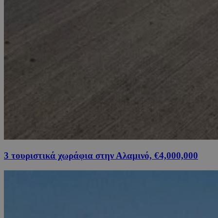
3 τουριστικά χωράφια στην Αλαμινό, €4,000,000