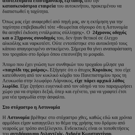
αποτελέσματα επιστημονικής εξέτασης
από την
κατασκευάστρια εταιρεία
του αυτοκινήτου, προκειμένου να
διαπιστωθεί η ταχύτητα.
Όπως μας είχε αναφερθεί από πηγή μας, αν η εκτίμηση για την
ταχύτητα επιβεβαιωθεί τότε «θεωρείται σίγουρο ότι η Αστυνομία
θα αιτηθεί έκδοση εντάλματος σύλληψης». Ο
24χρονος οδηγός
και ο 23χρονος συνοδηγός
του, δεν ήταν θετικοί σε έλεγχο
αλκοόλης και ναρκοτέστ. Ούτε εντοπίστηκε στο αυτοκίνητό τους
κάποιο απαγορευμένο αντικείμενο. Σήμερα θα γίνει αναπαράσταση
του τροχαίου στο δρόμο όπου επεσυνέβη το μοιραίο.
Άτομο που έχει γνώση των συνθηκών του τροχαίου μίλησε για
«παιχνίδι της μοίρας».
Εξήγησε ότι ο άτυχος
Κυριάκος
που είχε
κατεύθυνση από τον κυκλικό κόμβο του Πανεπιστημίου προς τη
Λευκωσία στην λεωφόρο Λάρνακος,
είχε πάρει αρχικά λάθος
λωρίδα
. Είχε ζητήσει ευγενικά από τον οδηγό να του παραχωρήσει
χώρο για να στρίψει δεξιά, όπερ και εγένετο, για να γραφτεί έτσι
μια νέα τραγωδία στην άσφαλτο.
Στο στόχαστρο η Αστυνομία
Η
Αστυνομία
βρέθηκε στο στόχαστρο χθες, καθώς εδώ και χρόνια
αρμόδιοι είχαν καταγγείλει το θέμα της χρήσης του δρόμου από
νεαρούς με τρόπο ανεξέλεγκτο. Ενδεικτικές είναι οι τοποθετήσεις
του
αντιδήμαρχου Αγλαντζιάς, Ανδρέα Κωνσταντίνου
.