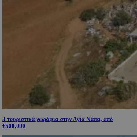
3 τουριστικά χωράφια στην Αγία Νάπα, από
€500,000