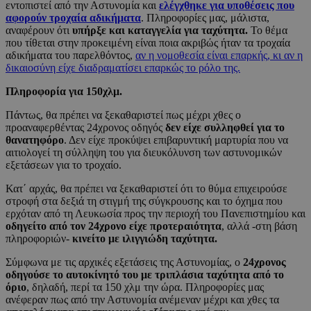
εντοπιστεί από την Αστυνομία και
ελέγχθηκε για υποθέσεις που
αφορούν τροχαία αδικήματα
. Πληροφορίες μας, μάλιστα,
αναφέρουν ότι
υπήρξε και καταγγελία για ταχύτητα.
Το θέμα
που τίθεται στην προκειμένη είναι ποια ακριβώς ήταν τα τροχαία
αδικήματα του παρελθόντος,
αν η νομοθεσία είναι επαρκής, κι αν η
δικαιοσύνη είχε διαδραματίσει επαρκώς το ρόλο της.
Πληροφορία για 150χλμ.
Πάντως, θα πρέπει να ξεκαθαριστεί πως μέχρι χθες ο
προαναφερθέντας 24χρονος οδηγός
δεν είχε συλληφθεί για το
θανατηφόρο
. Δεν είχε προκύψει επιβαρυντική μαρτυρία που να
αιτιολογεί τη σύλληψη του για διευκόλυνση των αστυνομικών
εξετάσεων για το τροχαίο.
Κατ΄ αρχάς, θα πρέπει να ξεκαθαριστεί ότι το θύμα επιχειρούσε
στροφή στα δεξιά τη στιγμή της σύγκρουσης και το όχημα που
ερχόταν από τη Λευκωσία προς την περιοχή του Πανεπιστημίου και
οδηγείτο από τον 24χρονο είχε προτεραιότητα
, αλλά -στη βάση
πληροφοριών-
κινείτο με ιλιγγιώδη ταχύτητα.
Σύμφωνα με τις αρχικές εξετάσεις της Αστυνομίας, ο
24χρονος
οδηγούσε το αυτοκίνητό του με τριπλάσια ταχύτητα από το
όριο
, δηλαδή, περί τα 150 χλμ την ώρα. Πληροφορίες μας
ανέφεραν πως από την Αστυνομία ανέμεναν μέχρι και χθες τα