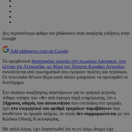
Δες περισσότερα άρθρα του philenews όταν αναζητάς ειδήσεις στην
Google
Add philenews.com on Google
Το προχθεσινό
θανατηφόρο τροχαίο στη λεωφόρο Λάρνακος, στο
κέντρο της Λευκωσίας, με θύμα τον 20χρονο Κυριάκο Αντωνίου,
συνοδεύεται από ερωτηματικά που εγείρουν πολίτες και περίοικοι.
Οι τελευταίοι θέτουν θέμα κατά πόσον μπορούσε να προληφθεί το
δυστύχημα.
Στο πλαίσιο αναζήτησης απαντήσεων για το τραγικό γεγονός
τέθηκε υπόψιν του «Φ» από έγκυρη πηγή ενημέρωσης, ότι ο
24χρονος οδηγός του αυτοκινήτου
που ενεπλάκη στο τροχαίο,
έχει
στο ενεργητικό του αριθμό τροχαίων παραβάσεων
που
συνθέτουν το προφίλ ατόμου, το οποίο
δεν συμμορφώνεται
με τον
Κώδικα Οδικής Κυκλοφορίας.
Με απλά λόγια, έχει διαπιστωθεί ότι το εν λόγω άτομο είχε