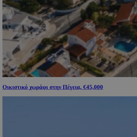
Οικιστικό χωράφι στην Πέγεια, €45,000