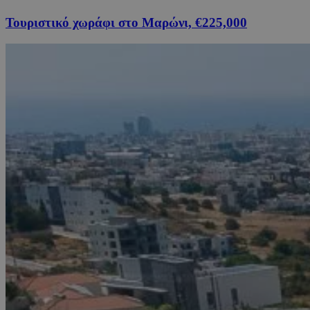
Τουριστικό χωράφι στο Μαρώνι, €225,000