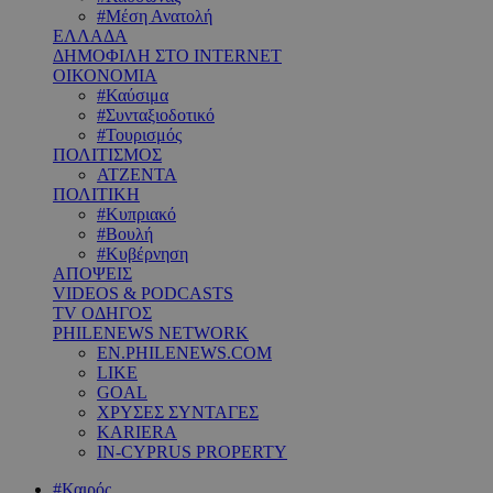
#Μέση Ανατολή
ΕΛΛΑΔΑ
ΔΗΜΟΦΙΛΗ ΣΤΟ INTERNET
ΟΙΚΟΝΟΜΙΑ
#Καύσιμα
#Συνταξιοδοτικό
#Τουρισμός
ΠΟΛΙΤΙΣΜΟΣ
ΑΤΖΕΝΤΑ
ΠΟΛΙΤΙΚΗ
#Κυπριακό
#Βουλή
#Κυβέρνηση
ΑΠΟΨΕΙΣ
VIDEOS & PODCASTS
TV ΟΔΗΓΟΣ
PHILENEWS NETWORK
EN.PHILENEWS.COM
LIKE
GOAL
ΧΡΥΣΕΣ ΣΥΝΤΑΓΕΣ
KARIERA
IN-CYPRUS PROPERTY
#Καιρός