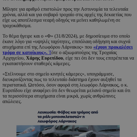
Μίλησε για αριθμό επιστολών προς την Αστυνομία τα τελευταία
χρόνια, αλλά και για σοβαρό τροχαίο στις αρχές της δεκαετίας που
είχε ως αποτέλεσμα νεαρή οδηγός να μείνει καθηλωμένη σε
τροχοκάθισμα.
Το θέμα ήγειρε και ο «Φ» (31/8/2024), με δημοσίευμα στο οποίο
έκανε λόγο για «υψηλές ταχύτητες, επιπόλαιη οδήγηση και συχνά
ατυχήματα επί της Λεωφόρου Λάρνακος» που
«έχουν προκαλέσει
τρόμο σε κατοίκους».
Τ
ότε ο αξιωματούχος της Τροχαίας
Αρχηγείου,
Χάρης Ευριπίδου
, είχε πει ότι δεν τους επιτρέπεται να
εγκαταστήσουν σταθερές κάμερες.
«Στέλνουμε στο σημείο κινητές κάμερες», υπογράμμισε,
διευκρινίζοντας πως το τελευταίο διάστημα έχουν αυξηθεί τα
περιστατικά. Ωστόσο, όσον αφορά στη λεωφόρο Λάρνακος, ο κ.
Ευριπίδου είχε αναφέρει ότι δεν θεωρείται μελανό σημείο και ότι
τα περισσότερα ατυχήματα είναι μικρά, χωρίς ανθρώπινες
απώλειες.