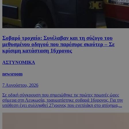
Σοβαρό τροχαίο: Συνέλαβαν και τη σύζυγο του
μεθυσμένου οδηγού που παρέσυρε σκούτερ – Σε
κρίσιμη κατάσταση 16χρονος
ΑΣΤΥΝΟΜΙΚΑ
newsroom
7 Αυγούστου, 2026
Σε οδική σύγκρουση που σημειώθηκε τις πρώτες πρωινές ώρες
σήμερα στη Λευκωσία, τραυματίστηκε σοβαρά 16χρονος. Για την
υπόθεση έχει συλληφθεί 27χρονος που ενεπλάκη στο ατύχημα,...