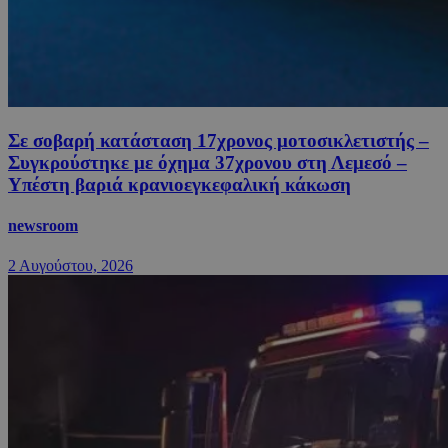
Σε σοβαρή κατάσταση 17χρονος μοτοσικλετιστής –
Συγκρούστηκε με όχημα 37χρονου στη Λεμεσό –
Υπέστη βαριά κρανιοεγκεφαλική κάκωση
newsroom
2 Αυγούστου, 2026