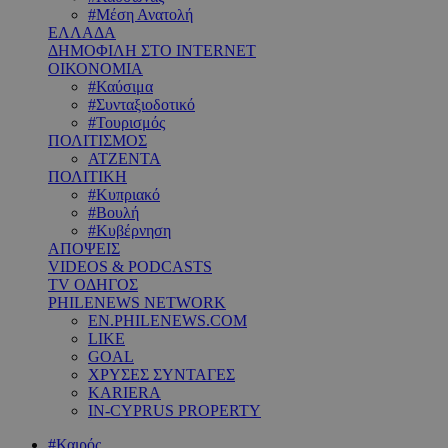
#Μέση Ανατολή
ΕΛΛΑΔΑ
ΔΗΜΟΦΙΛΗ ΣΤΟ INTERNET
ΟΙΚΟΝΟΜΙΑ
#Καύσιμα
#Συνταξιοδοτικό
#Τουρισμός
ΠΟΛΙΤΙΣΜΟΣ
ΑΤΖΕΝΤΑ
ΠΟΛΙΤΙΚΗ
#Κυπριακό
#Βουλή
#Κυβέρνηση
ΑΠΟΨΕΙΣ
VIDEOS & PODCASTS
TV ΟΔΗΓΟΣ
PHILENEWS NETWORK
EN.PHILENEWS.COM
LIKE
GOAL
ΧΡΥΣΕΣ ΣΥΝΤΑΓΕΣ
KARIERA
IN-CYPRUS PROPERTY
#Καιρός