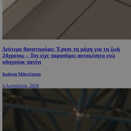
Δεύτερο θανατηφόρο: Έχασε τη μάχη για τη ζωή
24χρονος – Τον είχε παρασύρει αυτοκίνητο ενώ
οδηγούσε πατίνι
Ιωάννα Μάντζιηπα
4 Αυγούστου, 2026