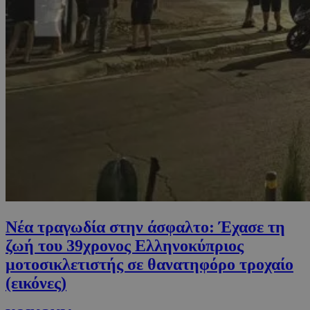
Νέα τραγωδία στην άσφαλτο: Έχασε τη
ζωή του 39χρονος Ελληνοκύπριος
μοτοσικλετιστής σε θανατηφόρο τροχαίο
(εικόνες)