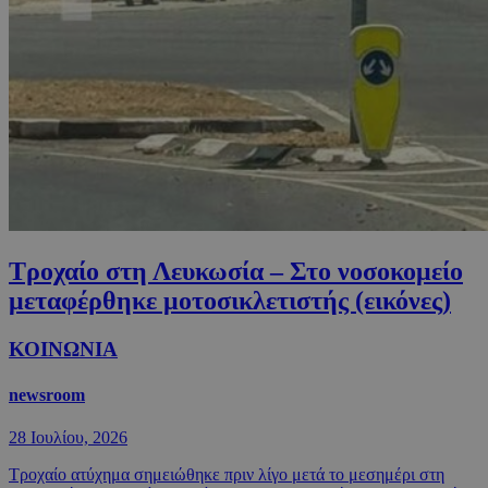
Τροχαίο στη Λευκωσία – Στο νοσοκομείο
μεταφέρθηκε μοτοσικλετιστής (εικόνες)
ΚΟΙΝΩΝΙΑ
newsroom
28 Ιουλίου, 2026
Τροχαίο ατύχημα σημειώθηκε πριν λίγο μετά το μεσημέρι στη