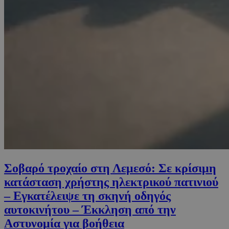
Σοβαρό τροχαίο στη Λεμεσό: Σε κρίσιμη
κατάσταση χρήστης ηλεκτρικού πατινιού
– Εγκατέλειψε τη σκηνή οδηγός
αυτοκινήτου – Έκκληση από την
Αστυνομία για βοήθεια