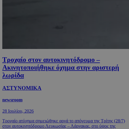
Τροχαίο στον αυτοκινητόδρομο –
Ακινητοποιήθηκε όχημα στην αριστερή
λωρίδα
ΑΣΤΥΝΟΜΙΚΑ
newsroom
28 Ιουλίου, 2026
Τροχαίο ατύχημα σημειώθηκε αργά το απόγευμα της Τρίτης (28/7)
στον αυτοκινητόδρομο Λευκωσίας – Λάρνακας, στο ύψος της