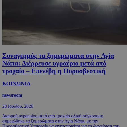
Συναγερμός τα ξημερώματα στην Αγία
Νάπα: Διέρρευσε υγραέριο μετά από
τροχαίο – Επενέβη η Πυροσβεστική
ΚΟΙΝΩΝΙΑ
newsroom
28 Ιουλίου, 2026
Διαρροή υγραερίου μετά από τροχαία οδική σύγκρουση
σημειώθηκε τα ξημερώματα στην Αγία Νάπα, με την
Πυροσβεστική Υπηρεσία να κινητοποιείται για τη διαχείριση του