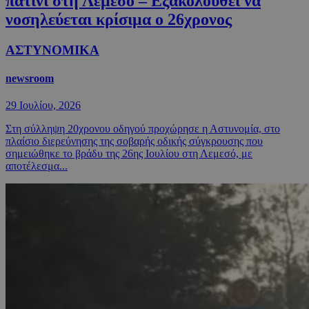
πατίνι στη Λεμεσό – Εξακολουθεί να
νοσηλεύεται κρίσιμα ο 26χρονος
ΑΣΤΥΝΟΜΙΚΑ
newsroom
29 Ιουλίου, 2026
Στη σύλληψη 20χρονου οδηγού προχώρησε η Αστυνομία, στο
πλαίσιο διερεύνησης της σοβαρής οδικής σύγκρουσης που
σημειώθηκε το βράδυ της 26ης Ιουλίου στη Λεμεσό, με
αποτέλεσμα...