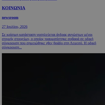
ΚΟΙΝΩΝΙΑ
newsroom
27 Ιουλίου, 2026
Σε κρίσιμη κατάσταση νοσηλεύεται άνδρας αγνώστων μέχρι
στιγμής στοιχείων, ο οποίος τραυματίστηκε σοβαρά σε οδική
σύγκρουση που σημειώθηκε χθες βράδυ στη Λεμεσό. Η οδική
σύγκρουση...