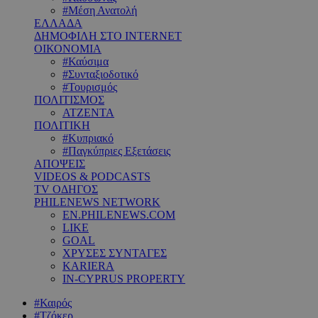
#Μέση Ανατολή
ΕΛΛΑΔΑ
ΔΗΜΟΦΙΛΗ ΣΤΟ INTERNET
ΟΙΚΟΝΟΜΙΑ
#Καύσιμα
#Συνταξιοδοτικό
#Τουρισμός
ΠΟΛΙΤΙΣΜΟΣ
ΑΤΖΕΝΤΑ
ΠΟΛΙΤΙΚΗ
#Κυπριακό
#Παγκύπριες Εξετάσεις
ΑΠΟΨΕΙΣ
VIDEOS & PODCASTS
TV ΟΔΗΓΟΣ
PHILENEWS NETWORK
EN.PHILENEWS.COM
LIKE
GOAL
ΧΡΥΣΕΣ ΣΥΝΤΑΓΕΣ
KARIERA
IN-CYPRUS PROPERTY
#Καιρός
#Τζόκερ