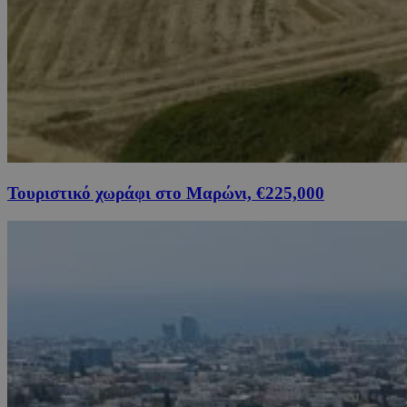
Τουριστικό χωράφι στο Μαρώνι, €225,000