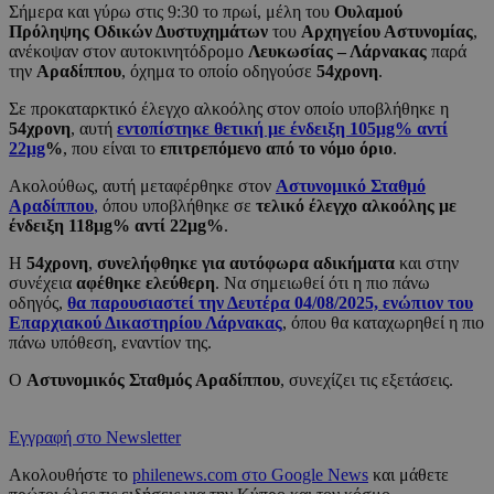
Σήμερα και γύρω στις 9:30 το πρωί, μέλη του
Ουλαμού
Πρόληψης Οδικών Δυστυχημάτων
του
Αρχηγείου Αστυνομίας
,
ανέκοψαν στον αυτοκινητόδρομο
Λευκωσίας – Λάρνακας
παρά
την
Αραδίππου
, όχημα το οποίο οδηγούσε
54χρονη
.
Σε προκαταρκτικό έλεγχο αλκοόλης στον οποίο υποβλήθηκε η
54χρονη
, αυτή
εντοπίστηκε θετική με ένδειξη 105μg% αντί
22μg
%
, που είναι το
επιτρεπόμενο από το νόμο όριο
.
Ακολούθως, αυτή μεταφέρθηκε στον
Αστυνομικό Σταθμό
Αραδίππου
,
όπου υποβλήθηκε σε
τελικό έλεγχο αλκοόλης με
ένδειξη 118μg% αντί 22μg%
.
Η
54χρονη
,
συνελήφθηκε για αυτόφωρα αδικήματα
και στην
συνέχεια
αφέθηκε ελεύθερη
. Να σημειωθεί ότι η πιο πάνω
οδηγός,
θα παρουσιαστεί την Δευτέρα 04/08/2025, ενώπιον του
Επαρχιακού Δικαστηρίου Λάρνακας
, όπου θα καταχωρηθεί η πιο
πάνω υπόθεση, εναντίον της.
Ο
Αστυνομικός Σταθμός Αραδίππου
, συνεχίζει τις εξετάσεις.
Εγγραφή στο Newsletter
Ακολουθήστε το
philenews.com στο Google News
και μάθετε