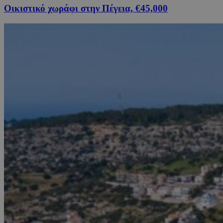
Οικιστικό χωράφι στην Πέγεια, €45,000