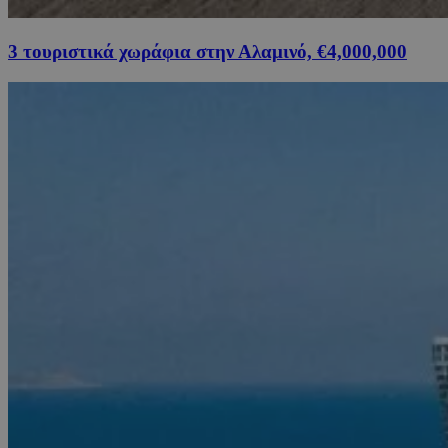
3 τουριστικά χωράφια στην Αλαμινό, €4,000,000