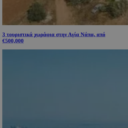
3 τουριστικά χωράφια στην Αγία Νάπα, από
€500,000