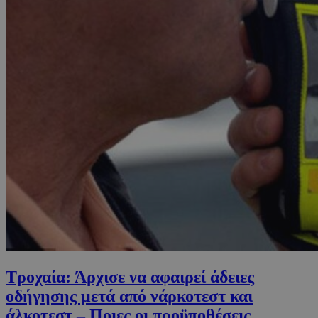
Τροχαία: Άρχισε να αφαιρεί άδειες
οδήγησης μετά από νάρκοτεστ και
άλκοτεστ – Ποιες οι προϋποθέσεις