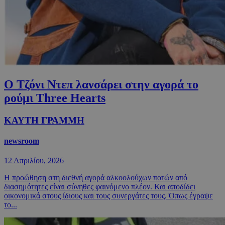
Ο Τζόνι Ντεπ λανσάρει στην αγορά το
ρούμι Three Hearts
ΚΑΥΤΗ ΓΡΑΜΜΗ
newsroom
12 Απριλίου, 2026
Η προώθηση στη διεθνή αγορά αλκοολούχων ποτών από
διασημότητες είναι σύνηθες φαινόμενο πλέον. Και αποδίδει
οικονομικά στους ίδιους και τους συνεργάτες τους. Όπως έγραψε
το...