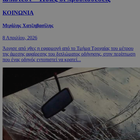
ΚΟΙΝΩΝΙΑ
Μιχάλης Χατζηβασίλης
8 Απριλίου, 2026
Άρχισε από χθες η εφαρμογή από το Τμήμα Τροχαίας του μέτρου
της άμεσης αφαίρεσης του διπλώματος οδήγησης, στην περίπτωση
που ένας οδηγός εντοπιστεί να κρατεί...