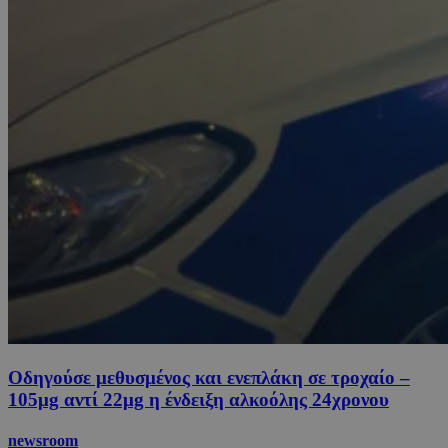
Οδηγούσε μεθυσμένος και ενεπλάκη σε τροχαίο –
105μg αντί 22μg η ένδειξη αλκοόλης 24χρονου
newsroom