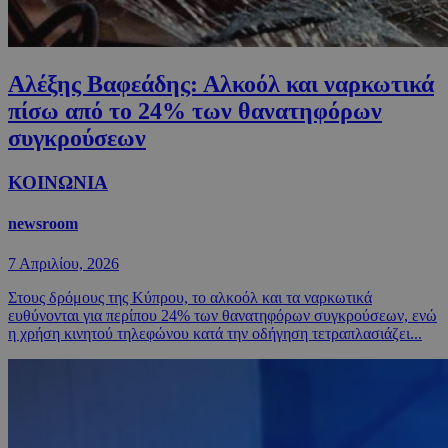
Αλέξης Βαφεάδης: Αλκοόλ και ναρκωτικά
πίσω από το 24% των θανατηφόρων
συγκρούσεων
ΚΟΙΝΩΝΙΑ
newsroom
7 Απριλίου, 2026
Στους δρόμους της Κύπρου, το αλκοόλ και τα ναρκωτικά
ευθύνονται για περίπου 24% των θανατηφόρων συγκρούσεων, ενώ
η χρήση κινητού τηλεφώνου κατά την οδήγηση τετραπλασιάζει...