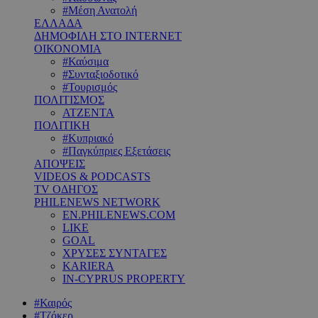
#Μέση Ανατολή
ΕΛΛΑΔΑ
ΔΗΜΟΦΙΛΗ ΣΤΟ INTERNET
ΟΙΚΟΝΟΜΙΑ
#Καύσιμα
#Συνταξιοδοτικό
#Τουρισμός
ΠΟΛΙΤΙΣΜΟΣ
ΑΤΖΕΝΤΑ
ΠΟΛΙΤΙΚΗ
#Κυπριακό
#Παγκύπριες Εξετάσεις
ΑΠΟΨΕΙΣ
VIDEOS & PODCASTS
TV ΟΔΗΓΟΣ
PHILENEWS NETWORK
EN.PHILENEWS.COM
LIKE
GOAL
ΧΡΥΣΕΣ ΣΥΝΤΑΓΕΣ
KARIERA
IN-CYPRUS PROPERTY
#Καιρός
#Τζόκερ