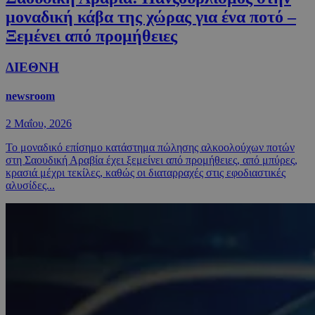
μοναδική κάβα της χώρας για ένα ποτό –
Ξεμένει από προμήθειες
ΔΙΕΘΝΗ
newsroom
2 Μαΐου, 2026
Το μοναδικό επίσημο κατάστημα πώλησης αλκοολούχων ποτών
στη Σαουδική Αραβία έχει ξεμείνει από προμήθειες, από μπύρες,
κρασιά μέχρι τεκίλες, καθώς οι διαταρραχές στις εφοδιαστικές
αλυσίδες...