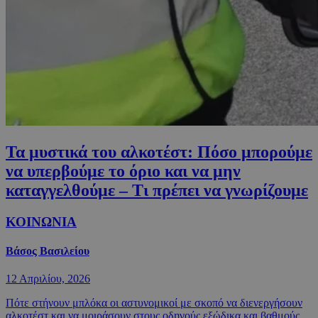
Τα μυστικά του αλκοτέστ: Πόσο μπορούμε
να υπερβούμε το όριο και να μην
καταγγελθούμε – Tι πρέπει να γνωρίζουμε
ΚΟΙΝΩΝΙΑ
Βάσος Βασιλείου
12 Απριλίου, 2026
Πότε στήνουν μπλόκα οι αστυνομικοί με σκοπό να διενεργήσουν
αλκοτέστ και να μοιράσουν στους οδηγούς εξώδικα και βαθμούς