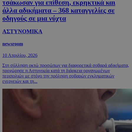
τσάκωσαν για επίθεση, εκρηκτικά και
άλλα αδικήματα – 368 καταγγελίες σε
οδηγούς σε μια νύχτα
ΑΣΤΥΝΟΜΙΚΑ
newsroom
10 Απριλίου, 2026
Στη σύλληψη οκτώ προσώπων για διαφορετικά σοβαρά αδικήματα,
προχώρησε η Αστυνομία κατά τη διάρκεια οργανωμένων
περιπολιών με στόχο την πρόληψη σοβαρών εγκληματικών
ενεργειών και τη...