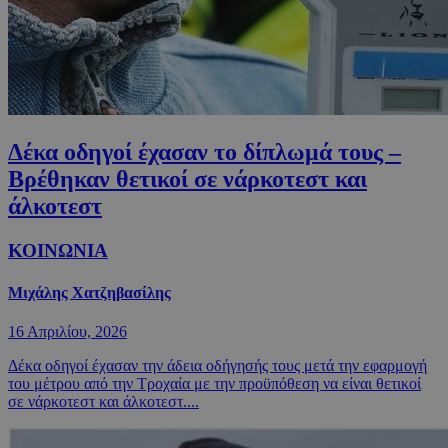
Δέκα οδηγοί έχασαν το δίπλωμά τους –
Βρέθηκαν θετικοί σε νάρκοτεστ και
άλκοτεστ
ΚΟΙΝΩΝΙΑ
Μιχάλης Χατζηβασίλης
16 Απριλίου, 2026
Δέκα οδηγοί έχασαν την άδεια οδήγησής τους μετά την εφαρμογή
του μέτρου από την Τροχαία με την προϋπόθεση να είναι θετικοί
σε νάρκοτεστ και άλκοτεστ....