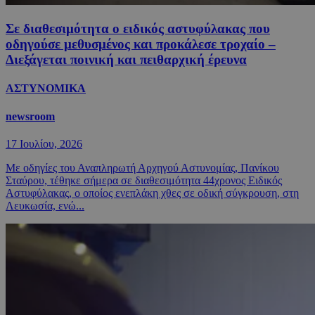
Σε διαθεσιμότητα ο ειδικός αστυφύλακας που
οδηγούσε μεθυσμένος και προκάλεσε τροχαίο –
Διεξάγεται ποινική και πειθαρχική έρευνα
ΑΣΤΥΝΟΜΙΚΑ
newsroom
17 Ιουλίου, 2026
Με οδηγίες του Αναπληρωτή Αρχηγού Αστυνομίας, Πανίκου
Σταύρου, τέθηκε σήμερα σε διαθεσιμότητα 44χρονος Ειδικός
Αστυφύλακας, ο οποίος ενεπλάκη χθες σε οδική σύγκρουση, στη
Λευκωσία, ενώ...