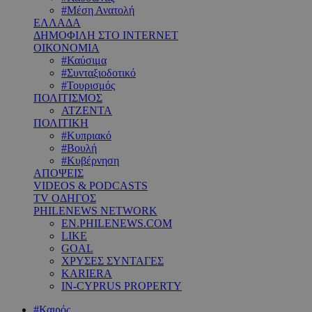
#Μέση Ανατολή
ΕΛΛΑΔΑ
ΔΗΜΟΦΙΛΗ ΣΤΟ INTERNET
ΟΙΚΟΝΟΜΙΑ
#Καύσιμα
#Συνταξιοδοτικό
#Τουρισμός
ΠΟΛΙΤΙΣΜΟΣ
ΑΤΖΕΝΤΑ
ΠΟΛΙΤΙΚΗ
#Κυπριακό
#Βουλή
#Κυβέρνηση
ΑΠΟΨΕΙΣ
VIDEOS & PODCASTS
TV ΟΔΗΓΟΣ
PHILENEWS NETWORK
EN.PHILENEWS.COM
LIKE
GOAL
ΧΡΥΣΕΣ ΣΥΝΤΑΓΕΣ
KARIERA
IN-CYPRUS PROPERTY
#Καιρός