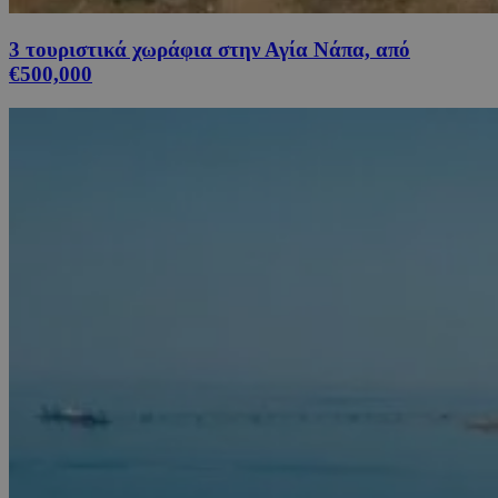
3 τουριστικά χωράφια στην Αγία Νάπα, από
€500,000