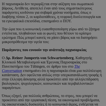
Η παχυσαρκία δεν περιορίζεται στην αύξηση του σωματικού
βάρους. Αντίθετα, αποτελεί έναν από τους σημαντικότερους
παράγοντες κινδύνου για σοβαρά χρόνια νοσήματα, όπως ο
διαβήτης τύπου 2, οι καρδιοπάθειες, η νεφρική δυσλειτουργία και
τα εγκεφαλικά επεισόδια, επισημαίνει ο ΠΟΥ.
Την ώρα που η κοινωνική ευαισθητοποίηση γύρω από το ζήτημα
εντείνεται, πληθαίνουν και οι φωνές που θέτουν το κρίσιμο
ερώτημα: Πώς μπορεί κανείς να χάσει βάρος και να διατηρήσει
μακροπρόθεσμα την υγεία του;
Παράγοντες που ευνοούν την ανάπτυξη παχυσαρκίας
Ο
Δρ.
Reiner Jumpertz-von Schwartzenberg
, Καθηγητής
Κλινικού Μεταβολισμού και Έρευνας Παχυσαρκίας στο
Πανεπιστήμιο του Tübingen, σε άρθρο του στο
The
Conversation
επισημαίνει ότι η παχυσαρκία είναι μια πολύπλευρη
κατάσταση. Δεν οφείλεται απλώς στην υπερκατανάλωση τροφής ή
στην έλλειψη άσκησης αλλά προκύπτει από την αλληλεπίδραση
βιολογικών, ψυχολογικών, κοινωνικών και περιβαλλοντικών
παραγόντων.
Όπως εξηγεί, για πολλούς ανθρώπους, το στρες, που μπορεί να
προκύπτει από την εργασιακή πίεση, τα οικονομικά προβλήματα,
τις οικογενειακές δυσκολίες ή το κοινωνικό άγχος, ενδέχεται να