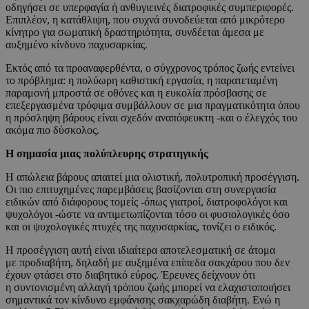
οδηγήσει σε υπερφαγία ή ανθυγιεινές διατροφικές συμπεριφορές.
Επιπλέον, η κατάθλιψη, που συχνά συνοδεύεται από μικρότερο
κίνητρο για σωματική δραστηριότητα, συνδέεται άμεσα με
αυξημένο κίνδυνο παχυσαρκίας.
Εκτός από τα προαναφερθέντα, ο σύγχρονος τρόπος ζωής εντείνει
το πρόβλημα: η πολύωρη καθιστική εργασία, η παρατεταμένη
παραμονή μπροστά σε οθόνες και η ευκολία πρόσβασης σε
επεξεργασμένα τρόφιμα συμβάλλουν σε μια πραγματικότητα όπου
η πρόσληψη βάρους είναι σχεδόν αναπόφευκτη -και ο έλεγχός του
ακόμα πιο δύσκολος.
Η σημασία μιας πολύπλευρης στρατηγικής
Η απώλεια βάρους απαιτεί μια ολιστική, πολυτροπική προσέγγιση.
Οι πιο επιτυχημένες παρεμβάσεις βασίζονται στη συνεργασία
ειδικών από διάφορους τομείς -όπως γιατροί, διατροφολόγοι και
ψυχολόγοι -ώστε να αντιμετωπίζονται τόσο οι φυσιολογικές όσο
και οι ψυχολογικές πτυχές της παχυσαρκίας, τονίζει ο ειδικός.
Η προσέγγιση αυτή είναι ιδιαίτερα αποτελεσματική σε άτομα
με προδιαβήτη, δηλαδή με αυξημένα επίπεδα σακχάρου που δεν
έχουν φτάσει στο διαβητικό εύρος. Έρευνες δείχνουν ότι
η συντονισμένη αλλαγή τρόπου ζωής μπορεί να ελαχιστοποιήσει
σημαντικά τον κίνδυνο εμφάνισης σακχαρώδη διαβήτη. Ενώ η