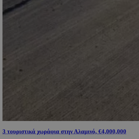
3 τουριστικά χωράφια στην Αλαμινό, €4,000,000