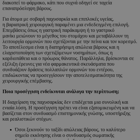
διακοπεί το φάρμακο, κάτι που συχνά οδηγεί σε ταχεία
επαναπρόσληψη βάρους.
Για άτομα με σοβαρή παχυσαρκία και επιπλοκές υγείας,
η βαριατρική χειρουργική παραμένει μια ενδεδειγμένη επιλογή.
Επεμβάσεις όπως η γαστρική παράκαμψη ή το γαστρικό
μανίκι μειώνουν το μέγεθος του στομάχου και μεταβάλλουν τη
λειτουργία ορμονών που σχετίζονται με την πείνα και τον κορεσμό.
Το αποτέλεσμα είναι η διατηρήσιμη απώλεια βάρους και η
ελαχιστοποίηση των σχετιζόμενων νοσημάτων, όπως η
καρδιοπάθεια και ο πρόωρος θάνατος. Παράλληλα, βρίσκονται σε
εξέλιξη έρευνες για νέα φαρμακευτικά σκευάσματα που
συνδυάζουν δράσεις πολλαπλών ορμονών του εντέρου,
επιδιώκοντας να προσεγγίσουν την αποτελεσματικότητα της
χειρουργικής επέμβασης.
Ποια προσέγγιση ενδείκνυται ανάλογα την περίπτωση;
Η διαχείριση της παχυσαρκίας δεν επιδέχεται μια συνολική και
ενιαία λύση. Η προσέγγιση πρέπει να είναι εξατομικευμένη και να
βασίζεται στον συνδυασμό επιστημονικής γνώσης, υποστήριξης
και ρεαλιστικών στόχων.
Όσοι ξεκινούν το ταξίδι απώλειας βάρους, το καλύτερο
σημείο εκκίνησης είναι ο συνδυασμός σωματικής