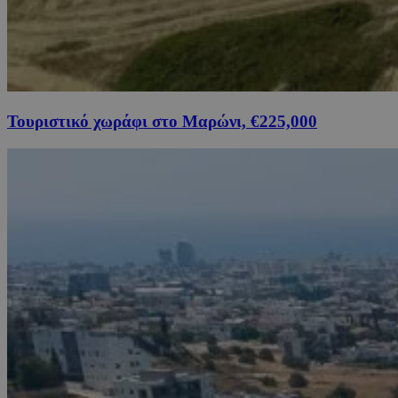
Τουριστικό χωράφι στο Μαρώνι, €225,000