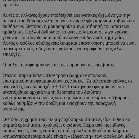
πρωτεΐνες.
Αυτές οι αλλαγές έχουν αποδειχθεί ευεργετικές όχι μόνο για την
μείωση του βάρους αλλά και για την πρόληψη καρδιομεταβολικών
παθήσεων. Ωστόσο, η μακροπρόθεσμη διατήρησή του αποτελεί
πρόκληση. Πολλοί άνθρωποι το ανακτούν μέσα σε λίγα χρόνια,
γεγονός που συνοδεύεται από ανάλογη επιδείνωση της υγείας.
Αυτός ο φαύλος κύκλος απώλειας και επανάκτησης μπορεί να είναι
απογοητευτικός, οδηγώντας πολλούς να στραφούν προς άλλες
επιλογές.
Ο ρόλος των φαρμάκων και της χειρουργικής επέμβασης
Όταν οι παρεμβάσεις στον τρόπο ζωής δεν επαρκούν,
επιστρατεύονται φαρμακολογικές λύσεις. Τα τελευταία χρόνια, οι
αγωνιστές των υποδοχέων GLP-1 (κατηγορία φαρμάκων που
αναπτύχθηκε αρχικά για τη θεραπεία του διαβήτη)
χρησιμοποιούνται ευρέως για τη μείωση του σωματικού βάρους,
καθώς ρυθμίζουν την όρεξη και ενισχύουν την παραγωγή
ινσουλίνης.
Ωστόσο, η χρήση τους σε μη παχύσαρκα άτομα εγείρει ηθικά και
ιατρικά ερωτήματα, σχολιάζει ο ειδικός. Πέρα από τις πιθανές
παρενέργειες -όπως ναυτία, εμετός ή άλλα σοβαρά προβλήματα
-σημαντικός περιορισμός είναι η «εξαφάνιση» των ωφελειών μόλις