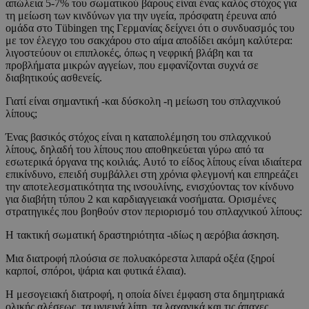
απώλεια 5-7% του σωματικού βάρους είναι ένας καλός στόχος για
τη μείωση των κινδύνων για την υγεία, πρόσφατη έρευνα από
ομάδα στο Tübingen της Γερμανίας δείχνει ότι ο συνδυασμός του
με τον έλεγχο του σακχάρου στο αίμα αποδίδει ακόμη καλύτερα:
λιγοστεύουν οι επιπλοκές, όπως η νεφρική βλάβη και τα
προβλήματα μικρών αγγείων, που εμφανίζονται συχνά σε
διαβητικούς ασθενείς.
Γιατί είναι σημαντική -και δύσκολη -η μείωση του σπλαχνικού
λίπους;
Ένας βασικός στόχος είναι η καταπολέμηση του σπλαχνικού
λίπους, δηλαδή του λίπους που αποθηκεύεται γύρω από τα
εσωτερικά όργανα της κοιλιάς. Αυτό το είδος λίπους είναι ιδιαίτερα
επικίνδυνο, επειδή συμβάλλει στη χρόνια φλεγμονή και επηρεάζει
την αποτελεσματικότητα της ινσουλίνης, ενισχύοντας τον κίνδυνο
για διαβήτη τύπου 2 και καρδιαγγειακά νοσήματα. Ορισμένες
στρατηγικές που βοηθούν στον περιορισμό του σπλαχνικού λίπους:
Η τακτική σωματική δραστηριότητα -ιδίως η αερόβια άσκηση.
Μια διατροφή πλούσια σε πολυακόρεστα λιπαρά οξέα (ξηροί
καρποί, σπόροι, ψάρια και φυτικά έλαια).
Η μεσογειακή διατροφή, η οποία δίνει έμφαση στα δημητριακά
ολικής αλέσεως, τα υγιεινά λίπη, τα λαχανικά και τις άπαχες