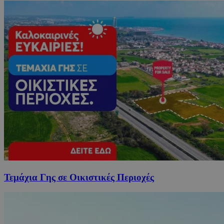
Τεμάχια Γης σε Οικιστικές Περιοχές