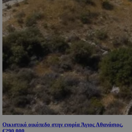
Οικιστικό οικόπεδο στην ενορία Άγιος Αθανάσιος,
€290,000