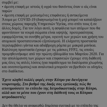
συμβεί με:
• άμεση επαφή με ιστούς ή υγρά του θανόντος όταν ο ιός είναι
παρών
• άμεση επαφή με μολυσμένες επιφάνειες ή αντικείμενα
Άτομα με COVID-19 (διαγνωσμένα ή μη) μπορεί να καταλήξουν
στους χώρους παροχής Υπηρεσιών Υγείας, στο σπίτι τους ή σε
άλλες δομές. Για τον λόγο αυτό, η ασφάλεια των ατόμων που θα
φροντίσουν τα νεκρά σώματα είναι υψηλής προτεραιότητας
εφαρμόζοντας τα συνήθη μέτρα, υγιεινή των χεριών και χρήση του
ατομικού προστατευτικού εξοπλισμού. Η ελάχιστη προστασία
περιλαμβάνει γάντια και αδιάβροχη ρόμπα με μακριά μανίκια.
Καλύτερη προστασία έχουμε με τις μάσκες FFP2, τις οποίες
προμηθευτήκαμε από την πρώτη εβδομάδα του Μαρτίου 2020. Για
την απολύμανση των χώρων και επιφανειών έχουμε στη διάθεσή
μας όλες τις απλές λύσεις (για παράδειγμα τα διαλύματα χλωρίνης
και οινοπνεύματος) και αναλυτικά μπορούν να βρεθούν οι οδηγίες
στο διαδίκτυο.
Έχετε κληθεί πολλές φορές στην Κύπρο για διενέργεια
νεκροτομής. Στο βαθμό της δικής σας εμπλοκής πώς θα
αποτιμούσατε το επίπεδο της Ιατροδικαστικής στην Κύπρο,
αλλά και τα μέσα που έχουν στη διάθεσή τους οι Κύπριοι
ιατροδικαστές;
Δεν θα ήθελα να αναφερθώ δημόσια σχετικά με το επίπεδο της