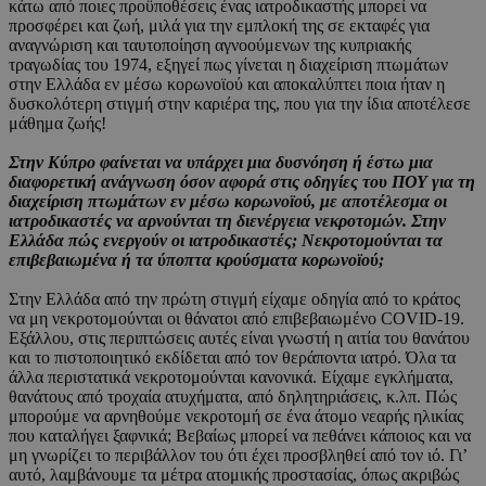
κάτω από ποιες προϋποθέσεις ένας ιατροδικαστής μπορεί να
προσφέρει και ζωή, μιλά για την εμπλοκή της σε εκταφές για
αναγνώριση και ταυτοποίηση αγνοούμενων της κυπριακής
τραγωδίας του 1974, εξηγεί πως γίνεται η διαχείριση πτωμάτων
στην Ελλάδα εν μέσω κορωνοϊού και αποκαλύπτει ποια ήταν η
δυσκολότερη στιγμή στην καριέρα της, που για την ίδια αποτέλεσε
μάθημα ζωής!
Στην Κύπρο φαίνεται να υπάρχει μια δυσνόηση ή έστω μια
διαφορετική ανάγνωση όσον αφορά στις οδηγίες του ΠΟΥ για τη
διαχείριση πτωμάτων εν μέσω κορωνοϊού, με αποτέλεσμα οι
ιατροδικαστές να αρνούνται τη διενέργεια νεκροτομών. Στην
Ελλάδα πώς ενεργούν οι ιατροδικαστές; Νεκροτομούνται τα
επιβεβαιωμένα ή τα ύποπτα κρούσματα κορωνοϊού;
Στην Ελλάδα από την πρώτη στιγμή είχαμε οδηγία από το κράτος
να μη νεκροτομούνται οι θάνατοι από επιβεβαιωμένο COVID-19.
Εξάλλου, στις περιπτώσεις αυτές είναι γνωστή η αιτία του θανάτου
και το πιστοποιητικό εκδίδεται από τον θεράποντα ιατρό. Όλα τα
άλλα περιστατικά νεκροτομούνται κανονικά. Είχαμε εγκλήματα,
θανάτους από τροχαία ατυχήματα, από δηλητηριάσεις, κ.λπ. Πώς
μπορούμε να αρνηθούμε νεκροτομή σε ένα άτομο νεαρής ηλικίας
που καταλήγει ξαφνικά; Βεβαίως μπορεί να πεθάνει κάποιος και να
μη γνωρίζει το περιβάλλον του ότι έχει προσβληθεί από τον ιό. Γι’
αυτό, λαμβάνουμε τα μέτρα ατομικής προστασίας, όπως ακριβώς