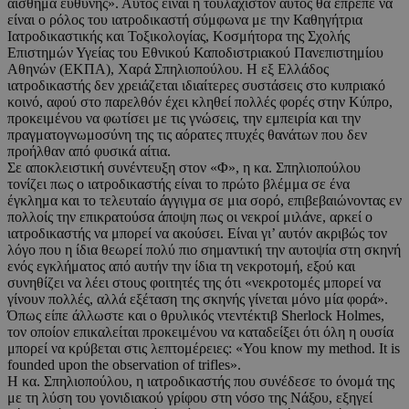
αίσθημα ευθύνης». Αυτός είναι ή τουλάχιστον αυτός θα έπρεπε να
είναι ο ρόλος του ιατροδικαστή σύμφωνα με την Καθηγήτρια
Ιατροδικαστικής και Τοξικολογίας, Κοσμήτορα της Σχολής
Επιστημών Υγείας του Εθνικού Καποδιστριακού Πανεπιστημίου
Αθηνών (ΕΚΠΑ), Χαρά Σπηλιοπούλου. Η εξ Ελλάδος
ιατροδικαστής δεν χρειάζεται ιδιαίτερες συστάσεις στο κυπριακό
κοινό, αφού στο παρελθόν έχει κληθεί πολλές φορές στην Κύπρο,
προκειμένου να φωτίσει με τις γνώσεις, την εμπειρία και την
πραγματογνωμοσύνη της τις αόρατες πτυχές θανάτων που δεν
προήλθαν από φυσικά αίτια.
Σε αποκλειστική συνέντευξη στον «Φ», η κα. Σπηλιοπούλου
τονίζει πως ο ιατροδικαστής είναι το πρώτο βλέμμα σε ένα
έγκλημα και το τελευταίο άγγιγμα σε μια σορό, επιβεβαιώνοντας εν
πολλοίς την επικρατούσα άποψη πως οι νεκροί μιλάνε, αρκεί ο
ιατροδικαστής να μπορεί να ακούσει. Είναι γι’ αυτόν ακριβώς τον
λόγο που η ίδια θεωρεί πολύ πιο σημαντική την αυτοψία στη σκηνή
ενός εγκλήματος από αυτήν την ίδια τη νεκροτομή, εξού και
συνηθίζει να λέει στους φοιτητές της ότι «νεκροτομές μπορεί να
γίνουν πολλές, αλλά εξέταση της σκηνής γίνεται μόνο μία φορά».
Όπως είπε άλλωστε και ο θρυλικός ντεντέκτιβ Sherlock Holmes,
τον οποίον επικαλείται προκειμένου να καταδείξει ότι όλη η ουσία
μπορεί να κρύβεται στις λεπτομέρειες: «You know my method. It is
founded upon the observation of trifles».
Η κα. Σπηλιοπούλου, η ιατροδικαστής που συνέδεσε το όνομά της
με τη λύση του γονιδιακού γρίφου στη νόσο της Νάξου, εξηγεί