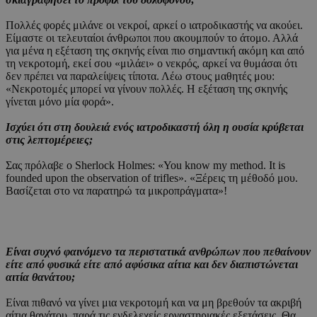
Πολλές φορές μιλάνε οι νεκροί, αρκεί ο ιατροδικαστής να ακούει.
Είμαστε οι τελευταίοι άνθρωποι που ακουμπούν το άτομο. Αλλά
για μένα η εξέταση της σκηνής είναι πιο σημαντική ακόμη και από
τη νεκροτομή, εκεί σου «μιλάει» ο νεκρός, αρκεί να θυμάσαι ότι
δεν πρέπει να παραλείψεις τίποτα. Λέω στους μαθητές μου:
«Νεκροτομές μπορεί να γίνουν πολλές. Η εξέταση της σκηνής
γίνεται μόνο μία φορά».
Ισχύει ότι στη δουλειά ενός ιατροδικαστή όλη η ουσία κρύβεται
στις λεπτομέρειες;
Σας πρόλαβε ο Sherlock Holmes: «You know my method. It is
founded upon the observation of trifles». «Ξέρεις τη μέθοδό μου.
Βασίζεται στο να παρατηρώ τα μικροπράγματα»!
Είναι συχνό φαινόμενο τα περιστατικά ανθρώπων που πεθαίνουν
είτε από φυσικά είτε από αφύσικα αίτια και δεν διαπιστώνεται
αιτία θανάτου;
Είναι πιθανό να γίνει μια νεκροτομή και να μη βρεθούν τα ακριβή
αίτια θανάτου, παρά τις ενδελεχείς εργαστηριακές εξετάσεις. Θα