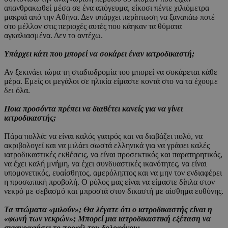
απανθρακωθεί μέσα σε ένα απόγευμα, είκοσι πέντε χιλιόμετρα
μακριά από την Αθήνα. Δεν υπάρχει περίπτωση να ξαναπάω ποτέ
στο μέλλον στις περιοχές αυτές που κάηκαν τα θύματα
αγκαλιασμένα. Δεν το αντέχω.
Υπάρχει κάτι που μπορεί να σοκάρει έναν ιατροδικαστή;
Αν ξεκινάει τώρα τη σταδιοδρομία του μπορεί να σοκάρεται κάθε
μέρα. Εμείς οι μεγάλοι σε ηλικία είμαστε κοντά στο να τα έχουμε
δει όλα.
Ποια προσόντα πρέπει να διαθέτει κανείς για να γίνει
ιατροδικαστής;
Πάρα πολλά: να είναι καλός γιατρός και να διαβάζει πολύ, να
ακριβολογεί και να μιλάει σωστά ελληνικά για να γράφει καλές
ιατροδικαστικές εκθέσεις, να είναι προσεκτικός και παρατηρητικός,
να έχει καλή μνήμη, να έχει συνδυαστικές ικανότητες, να είναι
υπομονετικός, ευαίσθητος, αμερόληπτος και να μην τον ενδιαφέρει
η προσωπική προβολή. Ο ρόλος μας είναι να είμαστε δίπλα στον
νεκρό με σεβασμό και μπροστά στον δικαστή με αίσθημα ευθύνης.
Τα πτώματα «μιλούν»; Θα λέγατε ότι ο ιατροδικαστής είναι η
«φωνή των νεκρών»; Μπορεί μια ιατροδικαστική εξέταση να
σκιαγραφήσει το προφίλ του δολοφόνου;