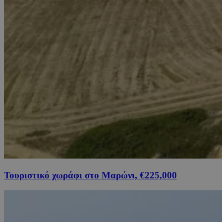
Τουριστικό χωράφι στο Μαρώνι, €225,000