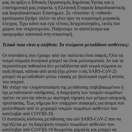
μας τα ορίζει ο Εθνικός Οργανισμός Δημόσιας Υγείας και η
επιστημονική μας εταιρεία, η Ελληνική Εταιρεία Ιατροδικαστικής
και Ιατροδικαστικών Επιστημών. Σε «ύποπτα» ή «πιθανά»
κρούσματα ζητάμε πλέον να γίνει πριν τη νεκροτομή μοριακός
έλεγχος. Έχω κάνει και εγώ τέτοιες δειγματοληψίες, εκτός του
χώρου του νεκροτομείου. Παίρνουμε το αποτέλεσμα και
προχωράμε κανονικά στη νεκροτομή.
Τελικά ποια είναι η αλήθεια; Τα πτώματα μεταδίδουν ασθένειες;
Οι συστάσεις που έχουμε από την πολιτεία είναι σαφείς: Όλα τα
νεκρά σώματα δυνητικά μπορεί να είναι μολυσματικά. Αν και τα
περισσότερα παθογόνα δεν μεταδίδονται από νεκρά σώματα σε
υγιή άτομα, κάποια από αυτά (όχι μόνον ο ιός SARS-CoV-2)
μπορεί να μεταδοθούν μέσω επαφής με βιολογικά υγρά ή ιστούς
του νεκρού.
Με στόχο την ελαχιστοποίηση της μετάδοσης επιβεβαιωμένου ή
όχι μεταδοτικού νοσήματος, η διαχείριση των νεκρών σωμάτων
πρέπει να γίνεται πάντα με αυστηρή τήρηση των μέτρων ατομικής
προστασίας. Έως σήμερα δεν υπάρχουν αναφορές για άτομα που
μολύνθηκαν από το χειρισμό νεκρών σωμάτων ασθενών που
κατέληξαν από COVID-19.
Ο δυνητικός κίνδυνος μετάδοσης του ιού SARS-CoV-2 που να
σχετίζεται με τη διαχείριση νεκρών σωμάτων ασθενών που
κατέληξαν από COVID-19 θεωρείται χαμηλός και μπορεί να