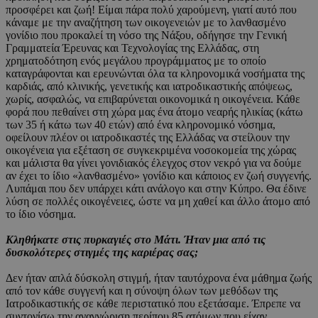
προσφέρει και ζωή! Είμαι πάρα πολύ χαρούμενη, γιατί αυτό που
κάναμε με την αναζήτηση των οικογενειών με το λανθασμένο
γονίδιο που προκαλεί τη νόσο της Νάξου, οδήγησε την Γενική
Γραμματεία Έρευνας και Τεχνολογίας της Ελλάδας, στη
χρηματοδότηση ενός μεγάλου προγράμματος με το οποίο
καταγράφονται και ερευνώνται όλα τα κληρονομικά νοσήματα της
καρδιάς, από κλινικής, γενετικής και ιατροδικαστικής απόψεως,
χωρίς, ασφαλώς, να επιβαρύνεται οικονομικά η οικογένεια. Κάθε
φορά που πεθαίνει στη χώρα μας ένα άτομο νεαρής ηλικίας (κάτω
των 35 ή κάτω των 40 ετών) από ένα κληρονομικό νόσημα,
οφείλουν πλέον οι ιατροδικαστές της Ελλάδας να στείλουν την
οικογένεια για εξέταση σε συγκεκριμένα νοσοκομεία της χώρας
και μάλιστα θα γίνει γονιδιακός έλεγχος στον νεκρό για να δούμε
αν έχει το ίδιο «λανθασμένο» γονίδιο και κάποιος εν ζωή συγγενής.
Λυπάμαι που δεν υπάρχει κάτι ανάλογο και στην Κύπρο. Θα έδινε
λύση σε πολλές οικογένειες, ώστε να μη χαθεί και άλλο άτομο από
το ίδιο νόσημα.
Κληθήκατε στις πυρκαγιές στο Μάτι. Ήταν μια από τις
δυσκολότερες στιγμές της καριέρας σας;
Δεν ήταν απλά δύσκολη στιγμή, ήταν ταυτόχρονα ένα μάθημα ζωής
από τον κάθε συγγενή και η σύνοψη όλων των μεθόδων της
Ιατροδικαστικής σε κάθε περιστατικό που εξετάσαμε. Έπρεπε να
συντονίσω την αναγνώριση περίπου 85 ατόμων που είχαν