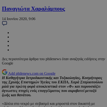
Παναγιώτα Χαραλάμπους
14 Ιουνίου 2020, 9:06
Δες περισσότερα άρθρα του philenews όταν αναζητάς ειδήσεις στην
Google
Add philenews.com on Google
Η Καθηγήτρια Ιατροδικαστικής και Τοξικολογίας, Κοσμήτορας
της Σχολής Επιστημών Υγείας του ΕΚΠΑ, Χαρά Σπηλιοπούλου
μιλά για πρώτη φορά αποκλειστικά στον «Φ» και παρουσιάζει
άγνωστες πτυχές ενός επαγγέλματος που ακροβατεί μεταξύ
ζωής και θανάτου.
«Δίπλα στο νεκρό με σεβασμό και μπροστά στον δικαστή με