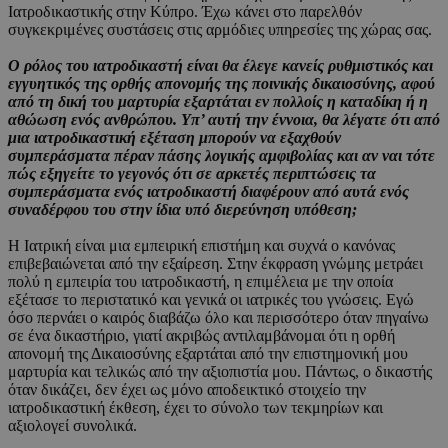
Ιατροδικαστικής στην Κύπρο. Έχω κάνει στο παρελθόν
συγκεκριμένες συστάσεις στις αρμόδιες υπηρεσίες της χώρας σας.
Ο ρόλος του ιατροδικαστή είναι θα έλεγε κανείς ρυθμιστικός και
εγγυητικός της ορθής απονομής της ποινικής δικαιοσύνης, αφού
από τη δική του μαρτυρία εξαρτάται εν πολλοίς η καταδίκη ή η
αθώωση ενός ανθρώπου. Υπ’ αυτή την έννοια, θα λέγατε ότι από
μια ιατροδικαστική εξέταση μπορούν να εξαχθούν
συμπεράσματα πέραν πάσης λογικής αμφιβολίας και αν ναι τότε
πώς εξηγείτε το γεγονός ότι σε αρκετές περιπτώσεις τα
συμπεράσματα ενός ιατροδικαστή διαφέρουν από αυτά ενός
συναδέρφου του στην ίδια υπό διερεύνηση υπόθεση;
Η Ιατρική είναι μια εμπειρική επιστήμη και συχνά ο κανόνας
επιβεβαιώνεται από την εξαίρεση. Στην έκφραση γνώμης μετράει
πολύ η εμπειρία του ιατροδικαστή, η επιμέλεια με την οποία
εξέτασε το περιστατικό και γενικά οι ιατρικές του γνώσεις. Εγώ
όσο περνάει ο καιρός διαβάζω όλο και περισσότερο όταν πηγαίνω
σε ένα δικαστήριο, γιατί ακριβώς αντιλαμβάνομαι ότι η ορθή
απονομή της Δικαιοσύνης εξαρτάται από την επιστημονική μου
μαρτυρία και τελικώς από την αξιοπιστία μου. Πάντως, ο δικαστής
όταν δικάζει, δεν έχει ως μόνο αποδεικτικό στοιχείο την
ιατροδικαστική έκθεση, έχει το σύνολο των τεκμηρίων και
αξιολογεί συνολικά.