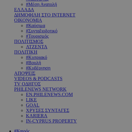
#Μέση Ανατολή
ΕΛΛΑΔΑ
ΔΗΜΟΦΙΛΗ ΣΤΟ INTERNET
ΟΙΚΟΝΟΜΙΑ
#Καύσιμα
#Συνταξιοδοτικό
#Τουρισμός
ΠΟΛΙΤΙΣΜΟΣ
ΑΤΖΕΝΤΑ
ΠΟΛΙΤΙΚΗ
#Κυπριακό
#Βουλή
#Κυβέρνηση
ΑΠΟΨΕΙΣ
VIDEOS & PODCASTS
TV ΟΔΗΓΟΣ
PHILENEWS NETWORK
EN.PHILENEWS.COM
LIKE
GOAL
ΧΡΥΣΕΣ ΣΥΝΤΑΓΕΣ
KARIERA
IN-CYPRUS PROPERTY
#Καιρός