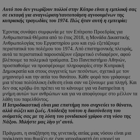
Αυτό που δεν γνωρίζουν πολλοί στην Κύπρο είναι η εμπλοκή σας
σε εκταφή για αναγνώριση/ταυτοποίηση αγνοουμένων της
κυπριακής τραγωδίας του 1974. Πώς ήταν αυτή η εμπειρία;
Έχοντας συνάψει συμφωνία με τον Επίτροπο Προεδρίας για
Ανθρωπιστικά Θέματα από το έτος 2018, η Μονάδα Δικαστικής
Ανθρωπολογίας του Εργαστηρίου μου και εγώ εξετάζουμε
περιστατικά του πολέμου του 1974. Από επιστημονικής πλευράς,
αυτά τα περιστατικά παρουσιάζουν εξαιρετικό ενδιαφέρον, αφού
βλέπουμε τα πολεμικά τραύματα. Στο Πανεπιστήμιο Αθηνών,
προσπαθούμε να προσφέρουμε πληροφορίες στην Κυπριακή
Δημοκρατία και στους συγγενείς των πεσόντων, σχετικά με τον
μηχανισμό και την αιτία του θανάτου. Κάθε φορά που γράφουμε
μια τέτοια πολύπλοκη έκθεση είναι σαν να ξύνουμε μια πληγή. Και
δεν σας κρύβω ότι πρέπει να το κάνουμε για να διατηρείται η
μνήμη αυτών των ανθρώπων και για να αποφύγουμε στο μέλλον τα
λάθη του παρελθόντος.
Η Ιατροδικαστική είναι μια επιστήμη που ανιχνεύει το θάνατο,
αλλά σώζει και ζωές. Απόδειξη τούτου η διασύνδεση του
ονόματός σας με τη λύση του γονιδιακού γρίφου στη νόσο της
Νάξου. Μιλήστε μας λίγο γι’ αυτό.
Πράγματι, η αναζήτηση της γενετικής αιτίας μιας νόσου είναι μια
πρόκληση που θυμίζει σε έναν ιατροδικαστή ότι μπορεί να