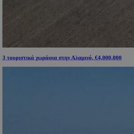
3 τουριστικά χωράφια στην Αλαμινό, €4,000,000