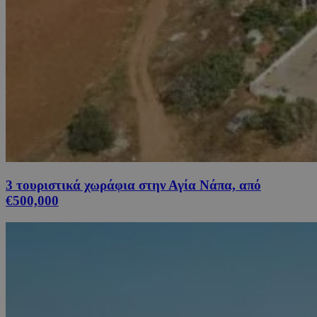
3 τουριστικά χωράφια στην Αγία Νάπα, από
€500,000