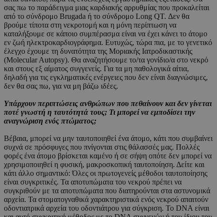
σας πω το παράδειγμα μιας καρδιακής αρρυθμίας που προκαλείται
από το σύνδρομο Brugada ή το σύνδρομο Long QT. Δεν θα
βρούμε τίποτα στη νεκροτομή και η μόνη περίπτωση να
καταλήξουμε σε κάποιο συμπέρασμα είναι να έχει κάνει το άτομο
εν ζωή ηλεκτροκαρδιογράφημα. Ευτυχώς, τώρα πια, με το γενετικό
έλεγχο έχουμε τη δυνατότητα της Μοριακής Ιατροδικαστικής
(Molecular Autopsy). Θα αναζητήσουμε το/τα γονίδιο/α στο νεκρό
και στους εξ αίματος συγγενείς. Για τα μη παθολογικά αίτια,
δηλαδή για τις εγκληματικές ενέργειες που δεν είναι διαγνώσιμες,
δεν θα σας πω, για να μη βάζω ιδέες.
Υπάρχουν περιπτώσεις ανθρώπων που πεθαίνουν και δεν γίνεται
ποτέ γνωστή η ταυτότητά τους; Τι μπορεί να εμποδίσει την
αναγνώριση ενός πτώματος;
Βέβαια, μπορεί να μην ταυτοποιηθεί ένα άτομο, κάτι που συμβαίνει
συχνά σε πρόσφυγες που πνίγονται στις θάλασσές μας. Πολλές
φορές ένα άτομο βρίσκεται καμένο ή σε σήψη οπότε δεν μπορεί να
χρησιμοποιηθεί η φυσική, μακροσκοπική ταυτοποίηση. Δείτε και
κάτι άλλο σημαντικό: Όλες οι πρωτογενείς μέθοδοι ταυτοποίησης
είναι συγκριτικές. Τα αποτυπώματα του νεκρού πρέπει να
συγκριθούν με τα αποτυπώματα που διατηρούνται στα αστυνομικά
αρχεία. Τα στοματογναθικά χαρακτηριστικά ενός νεκρού απαιτούν
οδοντιατρικά αρχεία του οδοντιάτρου για σύγκριση. Το DNA είναι
και αυτό συγκριτική μέθοδος με το DNA συγγενών ή του ίδιου του