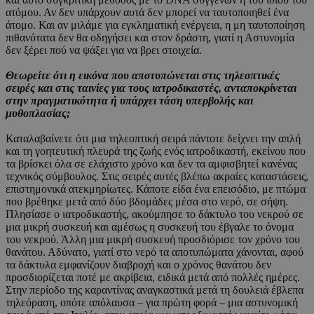
ατόμου. Αν δεν υπάρχουν αυτά δεν μπορεί να ταυτοποιηθεί ένα
άτομο. Και αν μιλάμε για εγκληματική ενέργεια, η μη ταυτοποίηση
πιθανότατα δεν θα οδηγήσει και στον δράστη, γιατί η Αστυνομία
δεν ξέρει πού να ψάξει για να βρει στοιχεία.
Θεωρείτε ότι η εικόνα που αποτυπώνεται στις τηλεοπτικές
σειρές και στις ταινίες για τους ιατροδικαστές, ανταποκρίνεται
στην πραγματικότητα ή υπάρχει τάση υπερβολής και
μυθοπλασίας;
Καταλαβαίνετε ότι μια τηλεοπτική σειρά πάντοτε δείχνει την απλή
και τη γοητευτική πλευρά της ζωής ενός ιατροδικαστή, εκείνου που
τα βρίσκει όλα σε ελάχιστο χρόνο και δεν τα αμφισβητεί κανένας
τεχνικός σύμβουλος. Στις σειρές αυτές βλέπω ακραίες καταστάσεις,
επιστημονικά ατεκμηρίωτες. Κάποτε είδα ένα επεισόδιο, με πτώμα
που βρέθηκε μετά από δύο βδομάδες μέσα στο νερό, σε σήψη.
Πλησίασε ο ιατροδικαστής, ακούμπησε το δάκτυλο του νεκρού σε
μια μικρή συσκευή και αμέσως η συσκευή του έβγαλε το όνομα
του νεκρού. Άλλη μια μικρή συσκευή προσδιόρισε τον χρόνο του
θανάτου. Αδύνατο, γιατί στο νερό τα αποτυπώματα χάνονται, αφού
τα δάκτυλα εμφανίζουν διαβροχή και ο χρόνος θανάτου δεν
προσδιορίζεται ποτέ με ακρίβεια, ειδικά μετά από πολλές ημέρες.
Στην περίοδο της καραντίνας αναγκαστικά μετά τη δουλειά έβλεπα
τηλεόραση, οπότε απόλαυσα – για πρώτη φορά – μια αστυνομική