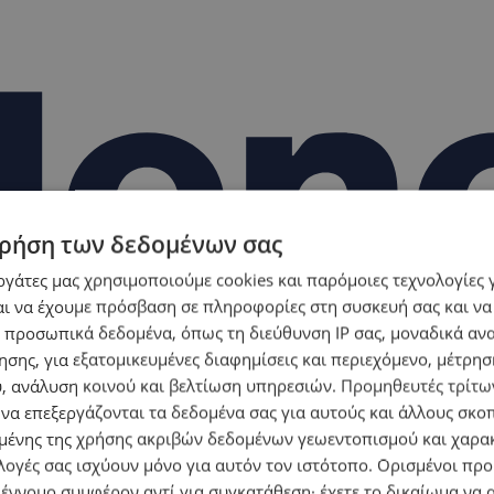
ρήση των δεδομένων σας
εργάτες μας χρησιμοποιούμε cookies και παρόμοιες τεχνολογίες 
ι να έχουμε πρόσβαση σε πληροφορίες στη συσκευή σας και να
 προσωπικά δεδομένα, όπως τη διεύθυνση IP σας, μοναδικά αν
σης, για εξατομικευμένες διαφημίσεις και περιεχόμενο, μέτρη
υ, ανάλυση κοινού και βελτίωση υπηρεσιών.
Προμηθευτές τρίτων
 να επεξεργάζονται τα δεδομένα σας για αυτούς και άλλους σκο
ένης της χρήσης ακριβών δεδομένων γεωεντοπισμού και χαρα
λογές σας ισχύουν μόνο για αυτόν τον ιστότοπο. Ορισμένοι πρ
 έννομο συμφέρον αντί για συγκατάθεση· έχετε το δικαίωμα να α