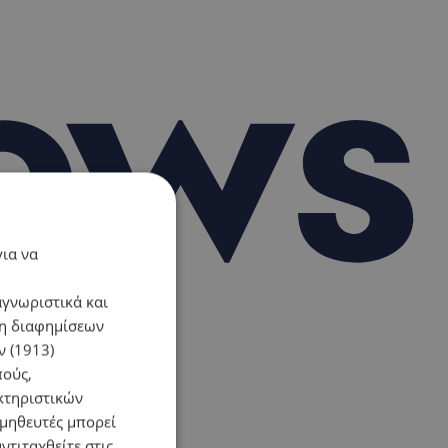
για να
αγνωριστικά και
ση διαφημίσεων
 (1913)
πούς,
κτηριστικών
ομηθευτές μπορεί
ντιταχθείτε στις