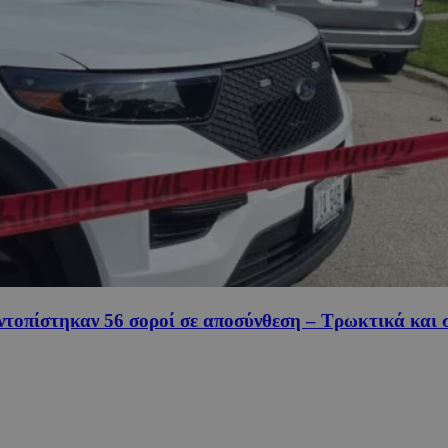
ντοπίστηκαν 56 σοροί σε αποσύνθεση – Τρωκτικά και 