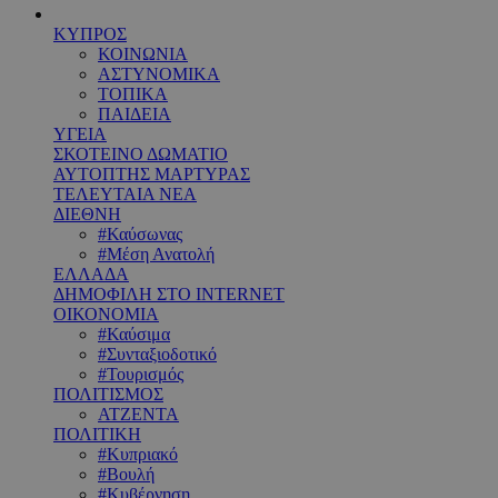
ΚΥΠΡΟΣ
ΚΟΙΝΩΝΙΑ
ΑΣΤΥΝΟΜΙΚΑ
ΤΟΠΙΚΑ
ΠΑΙΔΕΙΑ
ΥΓΕΙΑ
ΣΚΟΤΕΙΝΟ ΔΩΜΑΤΙΟ
ΑΥΤΟΠΤΗΣ ΜΑΡΤΥΡΑΣ
ΤΕΛΕΥΤΑΙΑ ΝΕΑ
ΔΙΕΘΝΗ
#Καύσωνας
#Μέση Ανατολή
ΕΛΛΑΔΑ
ΔΗΜΟΦΙΛΗ ΣΤΟ INTERNET
ΟΙΚΟΝΟΜΙΑ
#Καύσιμα
#Συνταξιοδοτικό
#Τουρισμός
ΠΟΛΙΤΙΣΜΟΣ
ΑΤΖΕΝΤΑ
ΠΟΛΙΤΙΚΗ
#Κυπριακό
#Βουλή
#Κυβέρνηση