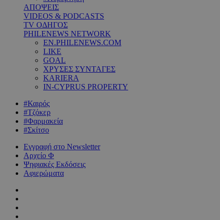
ΑΠΟΨΕΙΣ
VIDEOS & PODCASTS
TV ΟΔΗΓΟΣ
PHILENEWS NETWORK
EN.PHILENEWS.COM
LIKE
GOAL
ΧΡΥΣΕΣ ΣΥΝΤΑΓΕΣ
KARIERA
IN-CYPRUS PROPERTY
#Καιρός
#Τζόκερ
#Φαρμακεία
#Σκίτσο
Εγγραφή στο Newsletter
Αρχείο Φ
Ψηφιακές Εκδόσεις
Αφιερώματα