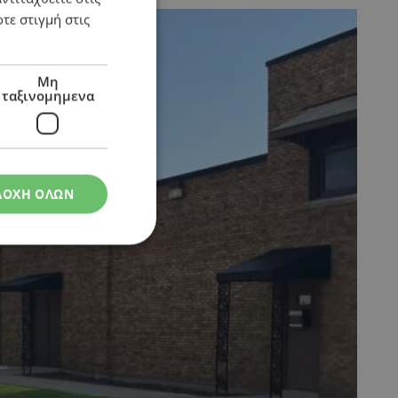
τε στιγμή στις
Μη
ταξινομημενα
ΔΟΧΗ ΟΛΩΝ