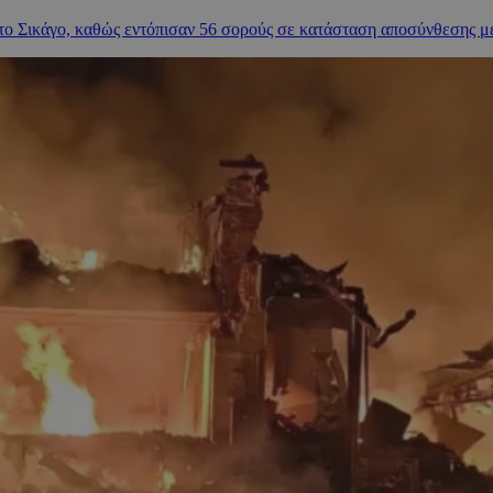
ο Σικάγο, καθώς εντόπισαν 56 σορούς σε κατάσταση αποσύνθεσης μέσ