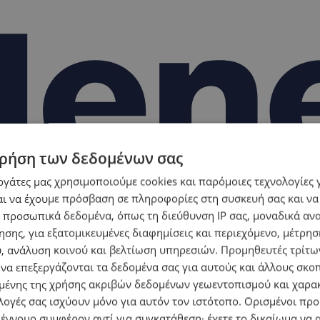
ρήση των δεδομένων σας
εργάτες μας χρησιμοποιούμε cookies και παρόμοιες τεχνολογίες 
ι να έχουμε πρόσβαση σε πληροφορίες στη συσκευή σας και να
 προσωπικά δεδομένα, όπως τη διεύθυνση IP σας, μοναδικά αν
σης, για εξατομικευμένες διαφημίσεις και περιεχόμενο, μέτρη
υ, ανάλυση κοινού και βελτίωση υπηρεσιών.
Προμηθευτές τρίτων
 να επεξεργάζονται τα δεδομένα σας για αυτούς και άλλους σκο
ένης της χρήσης ακριβών δεδομένων γεωεντοπισμού και χαρα
λογές σας ισχύουν μόνο για αυτόν τον ιστότοπο. Ορισμένοι πρ
 έννομο συμφέρον αντί για συγκατάθεση· έχετε το δικαίωμα να α