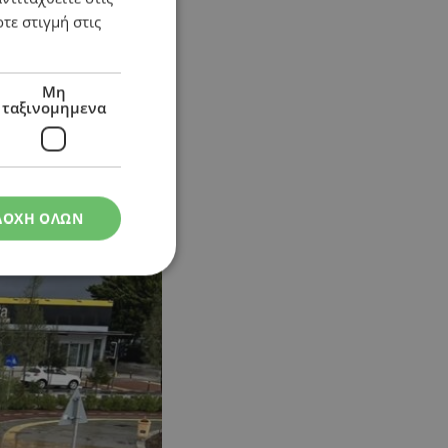
τε στιγμή στις
Μη
ταξινομημενα
ΔΟΧΗ ΟΛΩΝ