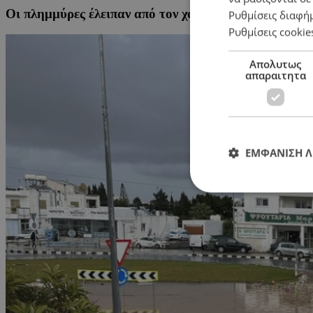
Οι πλημμύρες έλειπαν από τον χάρτη των πλημμυρών
Ρυθμίσεις διαφή
Ρυθμίσεις cookie
Απολυτως
απαραιτητα
ΕΜΦΑΝΙΣΗ 