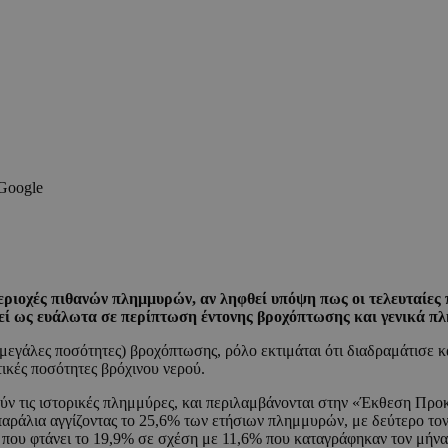
 Google
ς περιοχές πιθανών πλημμυρών, αν ληφθεί υπόψη πως οι τελευταί
φεί ως ευάλωτα σε περίπτωση έντονης βροχόπτωσης και γενικά 
 μεγάλες ποσότητες) βροχόπτωσης, ρόλο εκτιμάται ότι διαδραμάτισε 
ικές ποσότητες βρόχινου νερού.
ρούν τις ιστορικές πλημμύρες, και περιλαμβάνονται στην «Έκθεση 
παράλια αγγίζοντας το 25,6% των ετήσιων πλημμυρών, με δεύτερο το
που φτάνει το 19,9% σε σχέση με 11,6% που καταγράφηκαν τον μήνα