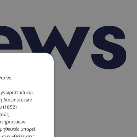
για να
αγνωριστικά και
ση διαφημίσεων
 (1852)
πούς,
κτηριστικών
ομηθευτές μπορεί
ντιταχθείτε στις