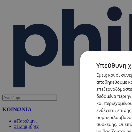
Υπεύθυνη χ
Εμείς και οι συν
αποθηκεύουμε κα
επεξεργαζόμαστε
δεδομένα περιήγη
και περιεχομένο
ΚΟΙΝΩΝΙΑ
ενδέχεται επίσης
συμπεριλαμβανομ
#Παραλίμνι
συσκευής. Οι επι
#Πλημμύρες
να βασίζονται σε