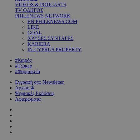
VIDEOS & PODCASTS
TV ΟΔΗΓΟΣ
PHILENEWS NETWORK
EN.PHILENEWS.COM
LIKE
GOAL
ΧΡΥΣΕΣ ΣΥΝΤΑΓΕΣ
KARIERA
IN-CYPRUS PROPERTY
#Καιρός
#Τζόκερ
#Φαρμακεία
Εγγραφή στο Newsletter
Αρχείο Φ
Ψηφιακές Εκδόσεις
Αφιερώματα