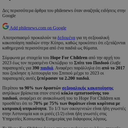
Δες περισσότερα άρθρα του philenews όταν αναζητάς ειδήσεις στην
Google
Add philenews.com on Google
Αποτροπιασμό προκαλούν τα
δεδομένα
για τη σεξουαλική
κακοποίηση παιδιών στην Κύπρο, καθώς προκύπτει ότι εξετάζονται
καθημερινά περισσότερα από ένα παιδιά ως θύματα.
Σύμφωνα με στοιχεία του
Hope For Children
από την αρχή του
2023 έως τον περασμένο Οκτώβριο το
Σπίτι του Παιδιού
έλαβε
παραπομπές για
390
παιδιά
. Αναφέρει παράλληλα ότι
από το 2017
που ξεκίνησε η λειτουργία του Σπιτιού μέχρι το 2023 οι
παραπομπές αυτές
ξεπέρασαν τα 2.200 παιδιά
.
Περίπου
το 90% των δραστών
σεξουαλικής κακοποίησης
ανηλίκων βρίσκεται στον στενό
κύκλο εμπιστοσύνης του
παιδιού
, αναφέρει σε ανακοίνωσή του το Hope For Children και
προσθέτει ότι το
70% με 75% των θυμάτων είναι κορίτσια με
κυπριακή υπηκοότητα
. Το 1/3 των οικογενειών είναι ήδη γνωστές
στην Αστυνομία και οι μισές (1/2) είναι ήδη γνωστές στις
Υπηρεσίες Κοινωνικής Ευημερίας για διάφορους λόγους.