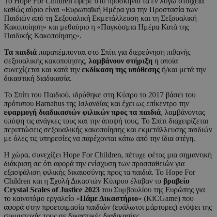
Το Hope For Children έφερε στο προσκήνιο τα εν λόγω στοιχεία
καθώς αύριο είναι «Ευρωπαϊκή Ημέρα για την Προστασία των
Παιδιών από τη Σεξουαλική Εκμετάλλευση και τη Σεξουαλική
Κακοποίηση» και μεθαύριο η «Παγκόσμια Ημέρα Κατά της
Παιδικής Κακοποίησης».
Τα παιδιά
παραπέμπονται στο Σπίτι για διερεύνηση πιθανής
σεξουαλικής κακοποίησης,
λαμβάνουν στήριξη
η οποία
συνεχίζεται και κατά την
εκδίκαση της υπόθεσης
ή/και μετά την
δικαστική διαδικασία.
Το Σπίτι του Παιδιού, ιδρύθηκε στη Κύπρο το 2017 βάσει του
πρότυπου Barnahus της Ισλανδίας και έχει ως επίκεντρο την
εφαρμογή διαδικασιών φιλικών προς τα παιδιά
, λαμβάνοντας
υπόψη τις ανάγκες τους και την άποψή τους. Το Σπίτι διαχειρίζεται
περιπτώσεις σεξουαλικής κακοποίησης και εκμετάλλευσης παιδιών
με όλες τις υπηρεσίες να παρέχονται κάτω από την ίδια στέγη.
Η χώρα, συνεχίζει Hope For Children, πέτυχε φέτος μια σημαντική
διάκριση σε ότι αφορά την ενίσχυση των προσπαθειών για
εξασφάλιση φιλικής δικαιοσύνης προς τα παιδιά. Το Ηope For
Children και η Σχολή Δικαστών Κύπρου έλαβαν το
βραβείο
Crystal Scales of Justice 2023
του Συμβουλίου της Ευρώπης για
το καινοτόμο εργαλείο «
Πάμε Δικαστήριο
» (KiCGame) που
αφορά στην προετοιμασία παιδιών (ευάλωτοι μάρτυρες) ενόψει της
συμμετοχής τους σε δικαστικές διαδικασίες.