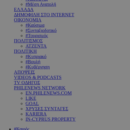
#Μέση Ανατολή
ΕΛΛΑΔΑ
ΔΗΜΟΦΙΛΗ ΣΤΟ INTERNET
ΟΙΚΟΝΟΜΙΑ
#Καύσιμα
#Συνταξιοδοτικό
#Τουρισμός
ΠΟΛΙΤΙΣΜΟΣ
ΑΤΖΕΝΤΑ
ΠΟΛΙΤΙΚΗ
#Κυπριακό
#Βουλή
#Κυβέρνηση
ΑΠΟΨΕΙΣ
VIDEOS & PODCASTS
TV ΟΔΗΓΟΣ
PHILENEWS NETWORK
EN.PHILENEWS.COM
LIKE
GOAL
ΧΡΥΣΕΣ ΣΥΝΤΑΓΕΣ
KARIERA
IN-CYPRUS PROPERTY
#Καιρός