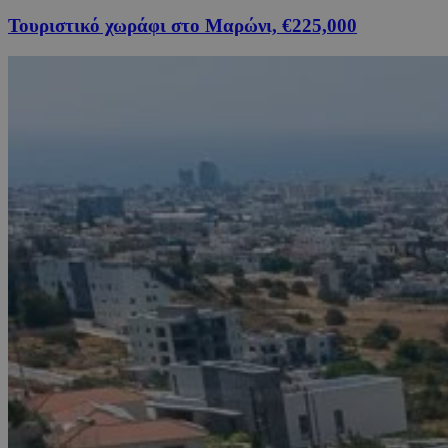
Τουριστικό χωράφι στο Μαρώνι, €225,000