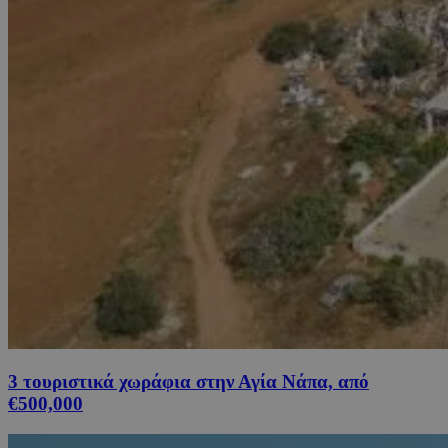
3 τουριστικά χωράφια στην Αγία Νάπα, από
€500,000