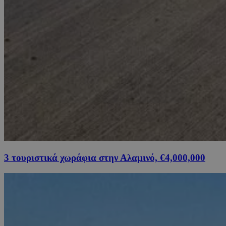
3 τουριστικά χωράφια στην Αλαμινό, €4,000,000