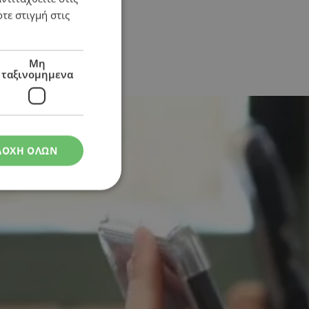
τε στιγμή στις
Μη
ταξινομημενα
ογραφίες
ΔΟΧΗ ΟΛΩΝ