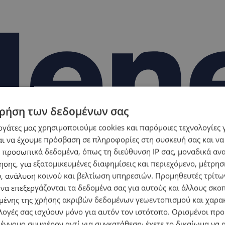
ρήση των δεδομένων σας
εργάτες μας χρησιμοποιούμε cookies και παρόμοιες τεχνολογίες 
ι να έχουμε πρόσβαση σε πληροφορίες στη συσκευή σας και να
 προσωπικά δεδομένα, όπως τη διεύθυνση IP σας, μοναδικά αν
σης, για εξατομικευμένες διαφημίσεις και περιεχόμενο, μέτρη
υ, ανάλυση κοινού και βελτίωση υπηρεσιών.
Προμηθευτές τρίτων
 να επεξεργάζονται τα δεδομένα σας για αυτούς και άλλους σκο
ένης της χρήσης ακριβών δεδομένων γεωεντοπισμού και χαρα
λογές σας ισχύουν μόνο για αυτόν τον ιστότοπο. Ορισμένοι πρ
 έννομο συμφέρον αντί για συγκατάθεση· έχετε το δικαίωμα να α