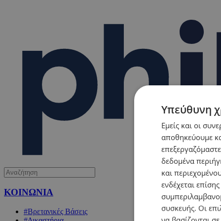
Υπεύθυνη χ
Εμείς και οι συν
αποθηκεύουμε κα
επεξεργαζόμαστε
δεδομένα περιήγη
και περιεχομένο
ενδέχεται επίσης
ΚΟΙΝΩΝΙΑ
συμπεριλαμβανομ
συσκευής. Οι επι
#Βρετανικές Βάσεις
να βασίζονται σε
#Δικαστήρια