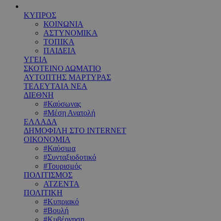
ΚΥΠΡΟΣ
ΚΟΙΝΩΝΙΑ
ΑΣΤΥΝΟΜΙΚΑ
ΤΟΠΙΚΑ
ΠΑΙΔΕΙΑ
ΥΓΕΙΑ
ΣΚΟΤΕΙΝΟ ΔΩΜΑΤΙΟ
ΑΥΤΟΠΤΗΣ ΜΑΡΤΥΡΑΣ
ΤΕΛΕΥΤΑΙΑ ΝΕΑ
ΔΙΕΘΝΗ
#Καύσωνας
#Μέση Ανατολή
ΕΛΛΑΔΑ
ΔΗΜΟΦΙΛΗ ΣΤΟ INTERNET
ΟΙΚΟΝΟΜΙΑ
#Καύσιμα
#Συνταξιοδοτικό
#Τουρισμός
ΠΟΛΙΤΙΣΜΟΣ
ΑΤΖΕΝΤΑ
ΠΟΛΙΤΙΚΗ
#Κυπριακό
#Βουλή
#Κυβέρνηση