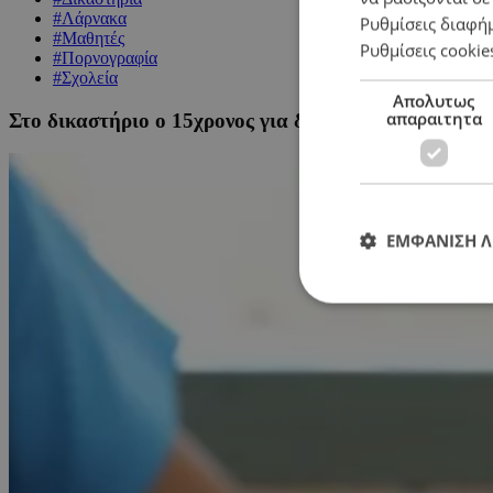
#Λάρνακα
Ρυθμίσεις διαφή
#Μαθητές
Ρυθμίσεις cookie
#Πορνογραφία
#Σχολεία
Απολυτως
απαραιτητα
Στο δικαστήριο ο 15χρονος για διακίνηση παιδικού 
ΕΜΦΑΝΙΣΗ 