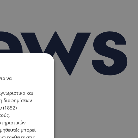
για να
αγνωριστικά και
ση διαφημίσεων
 (1852)
πούς,
κτηριστικών
ομηθευτές μπορεί
ντιταχθείτε στις