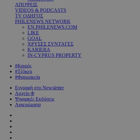
ΑΠΟΨΕΙΣ
VIDEOS & PODCASTS
TV ΟΔΗΓΟΣ
PHILENEWS NETWORK
EN.PHILENEWS.COM
LIKE
GOAL
ΧΡΥΣΕΣ ΣΥΝΤΑΓΕΣ
KARIERA
IN-CYPRUS PROPERTY
#Καιρός
#Τζόκερ
#Φαρμακεία
Εγγραφή στο Newsletter
Αρχείο Φ
Ψηφιακές Εκδόσεις
Αφιερώματα