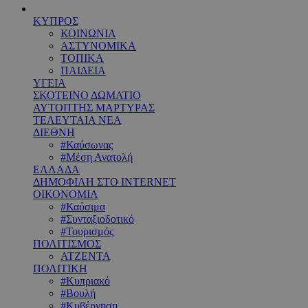
ΚΥΠΡΟΣ
ΚΟΙΝΩΝΙΑ
ΑΣΤΥΝΟΜΙΚΑ
ΤΟΠΙΚΑ
ΠΑΙΔΕΙΑ
ΥΓΕΙΑ
ΣΚΟΤΕΙΝΟ ΔΩΜΑΤΙΟ
ΑΥΤΟΠΤΗΣ ΜΑΡΤΥΡΑΣ
ΤΕΛΕΥΤΑΙΑ ΝΕΑ
ΔΙΕΘΝΗ
#Καύσωνας
#Μέση Ανατολή
ΕΛΛΑΔΑ
ΔΗΜΟΦΙΛΗ ΣΤΟ INTERNET
ΟΙΚΟΝΟΜΙΑ
#Καύσιμα
#Συνταξιοδοτικό
#Τουρισμός
ΠΟΛΙΤΙΣΜΟΣ
ΑΤΖΕΝΤΑ
ΠΟΛΙΤΙΚΗ
#Κυπριακό
#Βουλή
#Κυβέρνηση