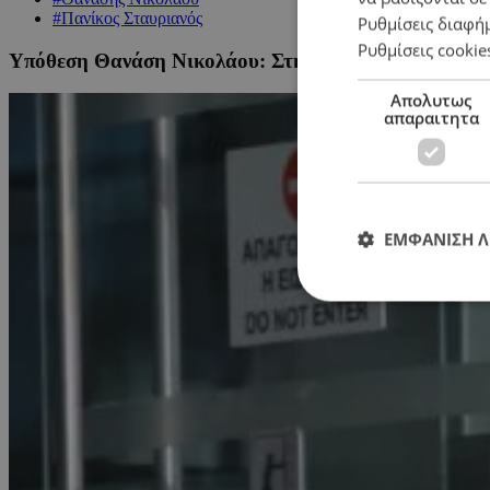
#Πανίκος Σταυριανός
Ρυθμίσεις διαφή
Ρυθμίσεις cookie
Υπόθεση Θανάση Νικολάου: Στην υπό εξέλιξη ποινικ
Απολυτως
απαραιτητα
ΕΜΦΑΝΙΣΗ 