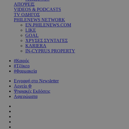
ΑΠΟΨΕΙΣ
VIDEOS & PODCASTS
TV ΟΔΗΓΟΣ
PHILENEWS NETWORK
EN.PHILENEWS.COM
LIKE
GOAL
ΧΡΥΣΕΣ ΣΥΝΤΑΓΕΣ
KARIERA
IN-CYPRUS PROPERTY
#Καιρός
#Τζόκερ
#Φαρμακεία
Εγγραφή στο Newsletter
Αρχείο Φ
Ψηφιακές Εκδόσεις
Αφιερώματα