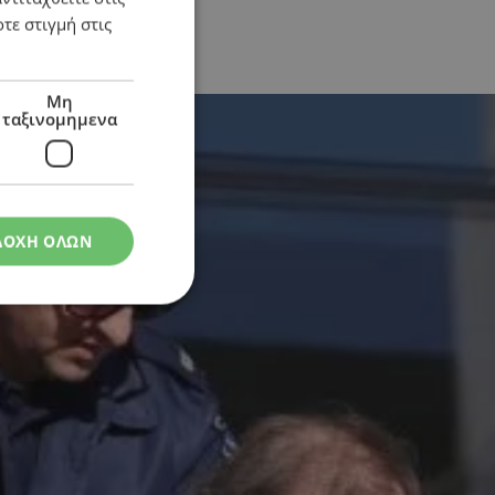
τε στιγμή στις
Μη
ταξινομημενα
ΔΟΧΗ ΟΛΩΝ