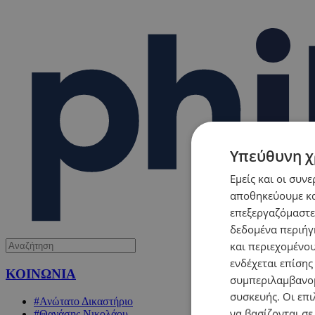
Υπεύθυνη χ
Εμείς και οι συν
αποθηκεύουμε κα
επεξεργαζόμαστε
δεδομένα περιήγη
και περιεχομένο
ενδέχεται επίσης
ΚΟΙΝΩΝΙΑ
συμπεριλαμβανομ
συσκευής. Οι επι
#Ανώτατο Δικαστήριο
να βασίζονται σε
#Θανάσης Νικολάου