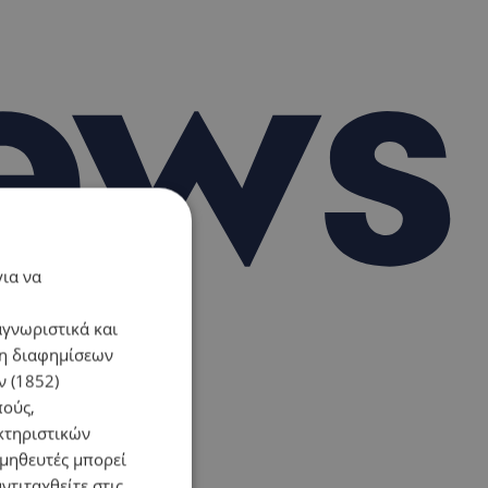
για να
αγνωριστικά και
ση διαφημίσεων
 (1852)
πούς,
κτηριστικών
ομηθευτές μπορεί
ντιταχθείτε στις