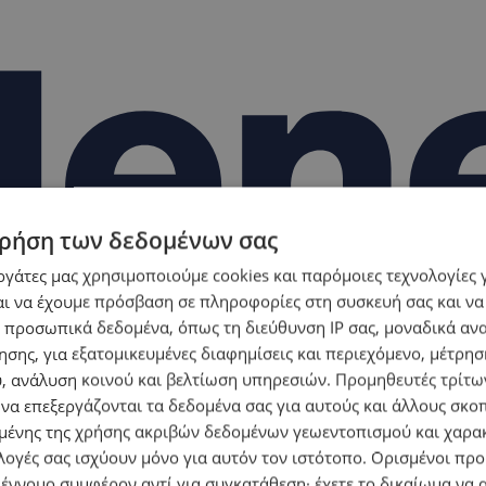
ρήση των δεδομένων σας
εργάτες μας χρησιμοποιούμε cookies και παρόμοιες τεχνολογίες 
ι να έχουμε πρόσβαση σε πληροφορίες στη συσκευή σας και να
 προσωπικά δεδομένα, όπως τη διεύθυνση IP σας, μοναδικά αν
σης, για εξατομικευμένες διαφημίσεις και περιεχόμενο, μέτρη
υ, ανάλυση κοινού και βελτίωση υπηρεσιών.
Προμηθευτές τρίτων
 να επεξεργάζονται τα δεδομένα σας για αυτούς και άλλους σκο
ένης της χρήσης ακριβών δεδομένων γεωεντοπισμού και χαρα
λογές σας ισχύουν μόνο για αυτόν τον ιστότοπο. Ορισμένοι πρ
 έννομο συμφέρον αντί για συγκατάθεση· έχετε το δικαίωμα να α