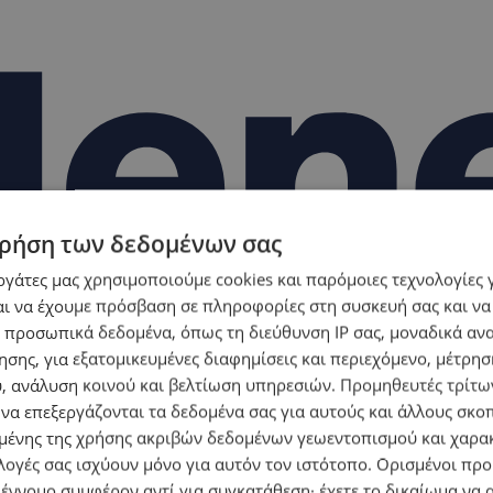
ρήση των δεδομένων σας
εργάτες μας χρησιμοποιούμε cookies και παρόμοιες τεχνολογίες 
ι να έχουμε πρόσβαση σε πληροφορίες στη συσκευή σας και να
 προσωπικά δεδομένα, όπως τη διεύθυνση IP σας, μοναδικά αν
σης, για εξατομικευμένες διαφημίσεις και περιεχόμενο, μέτρη
υ, ανάλυση κοινού και βελτίωση υπηρεσιών.
Προμηθευτές τρίτων
 να επεξεργάζονται τα δεδομένα σας για αυτούς και άλλους σκο
ένης της χρήσης ακριβών δεδομένων γεωεντοπισμού και χαρα
λογές σας ισχύουν μόνο για αυτόν τον ιστότοπο. Ορισμένοι πρ
 έννομο συμφέρον αντί για συγκατάθεση· έχετε το δικαίωμα να α