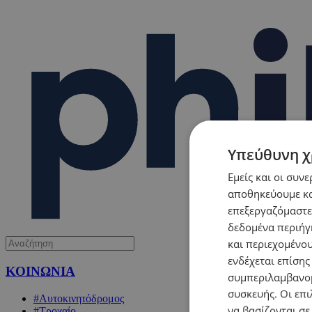
Υπεύθυνη χ
Εμείς και οι συν
αποθηκεύουμε κα
επεξεργαζόμαστε
δεδομένα περιήγη
και περιεχομένο
ενδέχεται επίσης
ΚΟΙΝΩΝΙΑ
συμπεριλαμβανομ
συσκευής. Οι επι
#Αυτοκινητόδρομος
να βασίζονται σε
#Τροχαίο