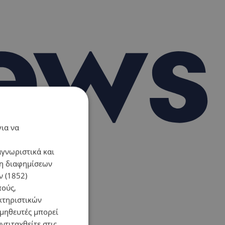
για να
αγνωριστικά και
ση διαφημίσεων
 (1852)
πούς,
κτηριστικών
ομηθευτές μπορεί
ντιταχθείτε στις