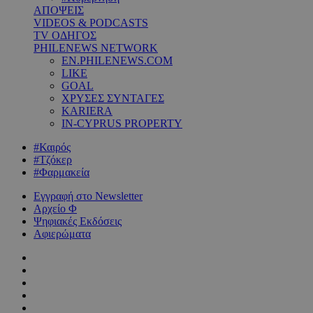
ΑΠΟΨΕΙΣ
VIDEOS & PODCASTS
TV ΟΔΗΓΟΣ
PHILENEWS NETWORK
EN.PHILENEWS.COM
LIKE
GOAL
ΧΡΥΣΕΣ ΣΥΝΤΑΓΕΣ
KARIERA
IN-CYPRUS PROPERTY
#Καιρός
#Τζόκερ
#Φαρμακεία
Εγγραφή στο Newsletter
Αρχείο Φ
Ψηφιακές Εκδόσεις
Αφιερώματα