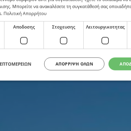
μισης
. Μπορείτε να ανακαλέσετε τη συγκατάθεσή σας οποιαδήπο
 Κυκλοφοριακό κομφούζιο (εικόνες)
s
.
Πολιτική Απορρήτου
Αποδοσης
Στοχευσης
Λειτουργικοτητας
ΛΕΠΤΟΜΕΡΕΙΩΝ
ΑΠΌΡΡΙΨΗ ΌΛΩΝ
ΑΠΟ