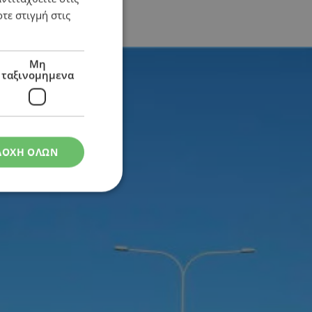
τε στιγμή στις
Μη
ταξινομημενα
ΔΟΧΗ ΟΛΩΝ