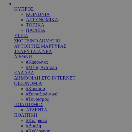
ΚΥΠΡΟΣ
ΚΟΙΝΩΝΙΑ
ΑΣΤΥΝΟΜΙΚΑ
ΤΟΠΙΚΑ
ΠΑΙΔΕΙΑ
ΥΓΕΙΑ
ΣΚΟΤΕΙΝΟ ΔΩΜΑΤΙΟ
ΑΥΤΟΠΤΗΣ ΜΑΡΤΥΡΑΣ
ΤΕΛΕΥΤΑΙΑ ΝΕΑ
ΔΙΕΘΝΗ
#Καύσωνας
#Μέση Ανατολή
ΕΛΛΑΔΑ
ΔΗΜΟΦΙΛΗ ΣΤΟ INTERNET
ΟΙΚΟΝΟΜΙΑ
#Καύσιμα
#Συνταξιοδοτικό
#Τουρισμός
ΠΟΛΙΤΙΣΜΟΣ
ΑΤΖΕΝΤΑ
ΠΟΛΙΤΙΚΗ
#Κυπριακό
#Βουλή
#Κυβέρνηση