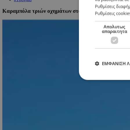
Ρυθμίσεις διαφή
Καραμπόλα τριών οχημάτων στον αυτοκινητόδρομο –
Ρυθμίσεις cookie
Απολυτως
απαραιτητα
ΕΜΦΑΝΙΣΗ 