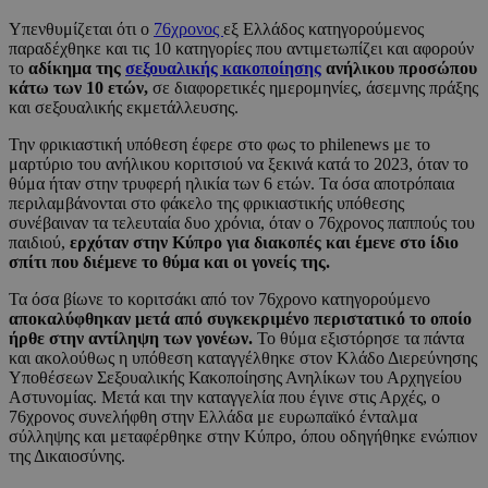
Υπενθυμίζεται ότι ο
76χρονος
εξ Ελλάδος κατηγορούμενος
παραδέχθηκε και τις 10 κατηγορίες που αντιμετωπίζει και αφορούν
το
αδίκημα της
σεξουαλικής κακοποίησης
ανήλικου προσώπου
κάτω των 10 ετών,
σε διαφορετικές ημερομηνίες, άσεμνης πράξης
και σεξουαλικής εκμετάλλευσης.
Την φρικιαστική υπόθεση έφερε στο φως το philenews με το
μαρτύριο του ανήλικου κοριτσιού να ξεκινά κατά το 2023, όταν το
θύμα ήταν στην τρυφερή ηλικία των 6 ετών. Τα όσα αποτρόπαια
περιλαμβάνονται στο φάκελο της φρικιαστικής υπόθεσης
συνέβαιναν τα τελευταία δυο χρόνια, όταν ο 76χρονος παππούς του
παιδιού,
ερχόταν στην Κύπρο για διακοπές και έμενε στο ίδιο
σπίτι που διέμενε το θύμα και οι γονείς της.
Τα όσα βίωνε το κοριτσάκι από τον 76χρονο κατηγορούμενο
αποκαλύφθηκαν μετά από συγκεκριμένο περιστατικό το οποίο
ήρθε στην αντίληψη των γονέων.
Το θύμα εξιστόρησε τα πάντα
και ακολούθως η υπόθεση καταγγέλθηκε στον Κλάδο Διερεύνησης
Υποθέσεων Σεξουαλικής Κακοποίησης Ανηλίκων του Αρχηγείου
Αστυνομίας. Μετά και την καταγγελία που έγινε στις Αρχές, ο
76χρονος συνελήφθη στην Ελλάδα με ευρωπαϊκό ένταλμα
σύλληψης και μεταφέρθηκε στην Κύπρο, όπου οδηγήθηκε ενώπιον
της Δικαιοσύνης.