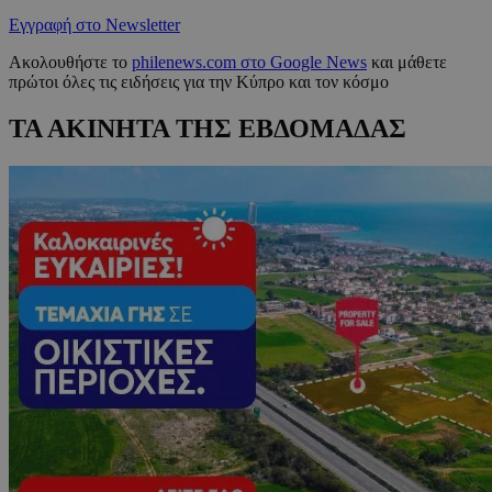
Εγγραφή στο Newsletter
Ακολουθήστε το
philenews.com στο Google News
και μάθετε
πρώτοι όλες τις ειδήσεις για την Κύπρο και τον κόσμο
ΤΑ ΑΚΙΝΗΤΑ ΤΗΣ ΕΒΔΟΜΑΔΑΣ