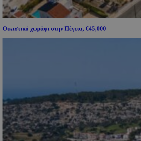
Οικιστικό χωράφι στην Πέγεια, €45,000