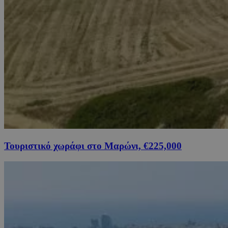
Τουριστικό χωράφι στο Μαρώνι, €225,000