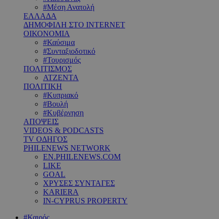
#Μέση Ανατολή
ΕΛΛΑΔΑ
ΔΗΜΟΦΙΛΗ ΣΤΟ INTERNET
ΟΙΚΟΝΟΜΙΑ
#Καύσιμα
#Συνταξιοδοτικό
#Τουρισμός
ΠΟΛΙΤΙΣΜΟΣ
ΑΤΖΕΝΤΑ
ΠΟΛΙΤΙΚΗ
#Κυπριακό
#Βουλή
#Κυβέρνηση
ΑΠΟΨΕΙΣ
VIDEOS & PODCASTS
TV ΟΔΗΓΟΣ
PHILENEWS NETWORK
EN.PHILENEWS.COM
LIKE
GOAL
ΧΡΥΣΕΣ ΣΥΝΤΑΓΕΣ
KARIERA
IN-CYPRUS PROPERTY
#Καιρός