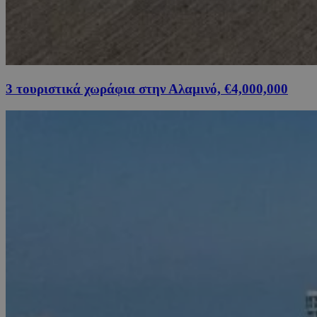
3 τουριστικά χωράφια στην Αλαμινό, €4,000,000