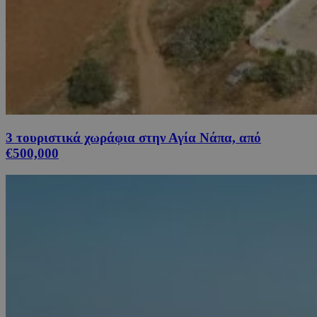
3 τουριστικά χωράφια στην Αγία Νάπα, από
€500,000