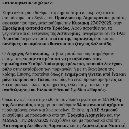
κατασκηνωτικών χώρων
».
Στην έκθεση που δόθηκε στη δημοσιότητα διευκρινίζεται ότι
ετοιμάστηκε με οδηγίες του
Προέδρου της Δημοκρατίας
, μετά τη
σύσκεψη που πραγματοποιήθηκε την
Κυριακή 27/07/2025
, στην
Προεδρική κατοικία στο Τρόοδος
. Αφού παρατίθενται τα
γεγονότα και οι ενέργειες της
Αστυνομίας
, αναφέρεται ότι το
ΤΑΕ
Λεμεσού
διερευνά τόσο τα
αίτια της πυρκαγιάς
όσο και τις
συνθήκες του αφύσικου θανάτου του ζεύγους Φιλιππίδη
.
Ο
Αρχηγός Αστυνομίας
, με βάση αυτά που παρατηρήθηκαν
εισηγείται, να
μην επιτρέπεται να μεταβαίνουν στον
προωθημένο Σταθμό Διοίκησης πρόσωπα, τα οποία δεν έχουν
ρόλο
στην κατάσβεση των πυρκαγιών ή με τη διαχείριση της
κρίσης. Επίσης, προτείνει όπως η
ενημέρωση γίνεται από ένα και
μόνο εκπρόσωπο Τύπου
, ο οποίος θα είναι προκαθορισμένος και
θα εκπροσωπεί όλες τις υπηρεσίες, ενώ εισηγείται και την
αναθεώρηση του Ειδικού Εθνικού Σχεδίου «Πυρσός»
.
Όπως αναφέρεται στην έκθεση συνολικά εργάστηκαν
145 Μέλη
της Αστυνομίας
και χρησιμοποιήθηκαν
54 αστυνομικά οχήματα
,
περιλαμβανομένων και λεωφορείων. Επίσης, η
ΑΔΕ Λεμεσού
ενισχύθηκε με προσωπικό από την
Τροχαία Αρχηγείου
και την
ΜΜΑΔ
. Την
24/07/2025
ενισχύθηκε και με προσωπικό από την
Αστυνομική Διεύθυνση Λάρνακας
και τη
Λιμενική και Ναυτική