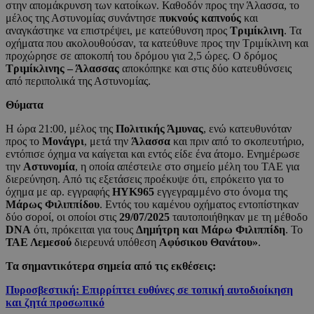
στην απομάκρυνση των κατοίκων. Καθοδόν προς την Άλασσα, το
μέλος της Αστυνομίας συνάντησε
πυκνούς καπνούς
και
αναγκάστηκε να επιστρέψει, με κατεύθυνση προς
Τριμίκλινη
. Τα
οχήματα που ακολουθούσαν, τα κατεύθυνε προς την Τριμίκλινη και
προχώρησε σε αποκοπή του δρόμου για 2,5 ώρες. Ο δρόμος
Τριμίκλινης – Άλασσας
αποκόπηκε και στις δύο κατευθύνσεις
από περιπολικά της Αστυνομίας.
Θύματα
Η ώρα 21:00, μέλος της
Πολιτικής Άμυνας
, ενώ κατευθυνόταν
προς το
Μονάγρι
, μετά την
Άλασσα
και πριν από το σκοπευτήριο,
εντόπισε όχημα να καίγεται και εντός είδε ένα άτομο. Ενημέρωσε
την
Αστυνομία
, η οποία απέστειλε στο σημείο μέλη του ΤΑΕ για
διερεύνηση. Από τις εξετάσεις προέκυψε ότι, επρόκειτο για το
όχημα με αρ. εγγραφής
ΗΥΚ965
εγγεγραμμένο στο όνομα της
Μάρως Φιλιππίδου
. Εντός του καμένου οχήματος εντοπίστηκαν
δύο σοροί, οι οποίοι στις
29/07/2025
ταυτοποιήθηκαν με τη μέθοδο
DNA
ότι, πρόκειται για τους
Δημήτρη και Μάρω Φιλιππίδη
. Το
ΤΑΕ Λεμεσού
διερευνά υπόθεση
Αφύσικου Θανάτου»
.
Τα σημαντικότερα σημεία από τις εκθέσεις:
Πυροσβεστική: Επιρρίπτει ευθύνες σε τοπική αυτοδιοίκηση
και ζητά προσωπικό