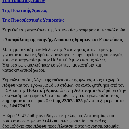
Του Τμήματος Δασών
Της Πολιτικής Άμυνας
Της Πυροσβεστικής Υπηρεσίας
Στην έκθεση γεγονότων της Αστυνομίας αναφέρονται τα ακόλουθα:
«Διασφάλιση της σκηνής, Αποκοπές δρόμων και Εκκενώσεις
Με τη μετάβαση των Μελών της Αστυνομίας στην περιοχή,
γίνονταν αποκοπές δρόμων ανάλογα με την πορεία της πυρκαγιάς
και σε συνεργασία με την Πολιτική Άμυνα και τις άλλες
Υπηρεσίες, εκκενώθηκαν κοινότητες, μοναστήρια και
κατασκηνωτικοί χώροι.
Σημειώνεται ότι, λόγω της επέκτασης της φωτιάς προς το χωριό
Λόφου
και τον εγκλωβισμό 30 ατόμων σε αυτό, ζητήθηκε από τον
ΠΣΑ και την
Πολιτική Άμυνα
όπως η
Αστυνομία
συνδράμει στην
εκκένωση του χωριού. Οι προσπάθειες για απεγκλωβισμό τους
διήρκησαν από η ώρα 20:00 της
23/07/2025
μέχρι τα ξημερώματα
της
24/07/2025
.
Η ώρα 19:47 δόθηκαν οδηγίες σε μέλος της Αστυνομίας που
βρισκόταν στο χωριό
Συλίκου
, όπως εντοπίσει ασφαλές
δρομολόγιο από
Λόφου
προς
Άλασσα
ώστε να χρησιμοποιηθεί