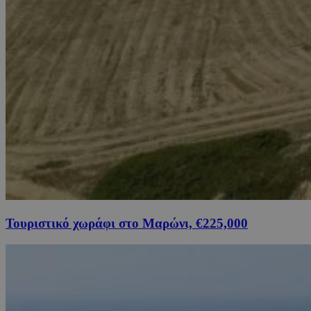
Τουριστικό χωράφι στο Μαρώνι, €225,000