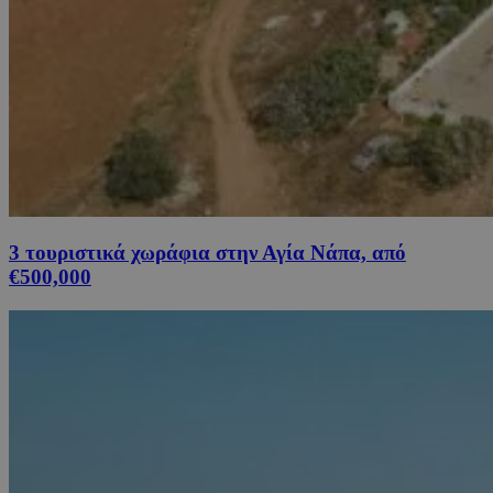
3 τουριστικά χωράφια στην Αγία Νάπα, από
€500,000