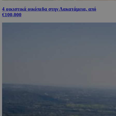
4 οικιστικά οικόπεδα στην Λακατάμεια, από
€100,000