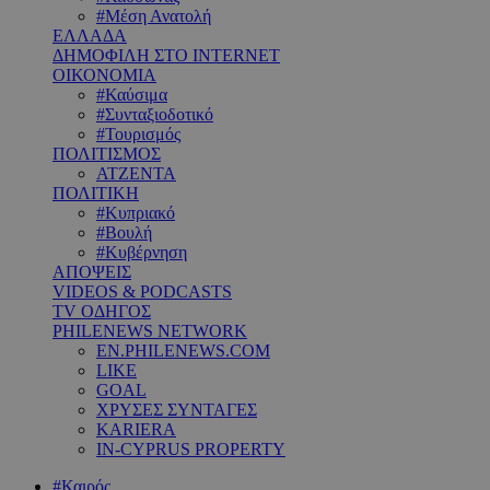
#Μέση Ανατολή
ΕΛΛΑΔΑ
ΔΗΜΟΦΙΛΗ ΣΤΟ INTERNET
ΟΙΚΟΝΟΜΙΑ
#Καύσιμα
#Συνταξιοδοτικό
#Τουρισμός
ΠΟΛΙΤΙΣΜΟΣ
ΑΤΖΕΝΤΑ
ΠΟΛΙΤΙΚΗ
#Κυπριακό
#Βουλή
#Κυβέρνηση
ΑΠΟΨΕΙΣ
VIDEOS & PODCASTS
TV ΟΔΗΓΟΣ
PHILENEWS NETWORK
EN.PHILENEWS.COM
LIKE
GOAL
ΧΡΥΣΕΣ ΣΥΝΤΑΓΕΣ
KARIERA
IN-CYPRUS PROPERTY
#Καιρός