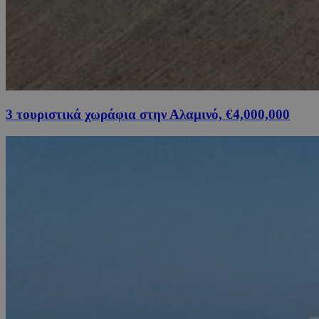
3 τουριστικά χωράφια στην Αλαμινό, €4,000,000