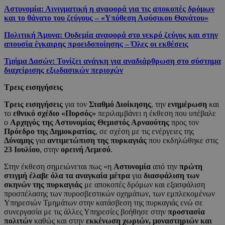
Αστυνομία: Αινιγματική η αναφορά για τις αποκοπές δρόμων
και το θάνατο του ζεύγους – «Υπόθεση Αφύσικου Θανάτου»
Πολιτική Άμυνα: Ουδεμία αναφορά στο νεκρό ζεύγος και στην
απουσία έγκαιρης προειδοποίησης – Όλες οι εκθέσεις
Τμήμα Δασών: Τονίζει ανάγκη για αναδιάρθρωση στο σύστημα
διαχείρισης εξωδασικών περιοχών
Τρεις εισηγήσεις
Τρεις εισηγήσεις
για τον
Σταθμό Διοίκησης
, την
ενημέρωση
και
το
εθνικό σχέδιο «Πυρσός»
περιλαμβάνει η έκθεση που υπέβαλε
ο
Αρχηγός της Αστυνομίας Θεμιστός Αρναούτης
προς τον
Πρόεδρο της Δημοκρατίας
, σε σχέση με τις ενέργειες της
Δύναμης
για
αντιμετώπιση της πυρκαγιάς
που εκδηλώθηκε στις
23 Ιουλίου
, στην
ορεινή Λεμεσό
.
Στην έκθεση σημειώνεται πως «η
Αστυνομία
από την
πρώτη
στιγμή έλαβε όλα τα αναγκαία μέτρα
για
διασφάλιση των
σκηνών της πυρκαγιάς
με αποκοπές δρόμων και εξασφάλιση
προσπέλασης των πυροσβεστικών οχημάτων, των εμπλεκομένων
Υπηρεσιών Τμημάτων στην κατάσβεση της πυρκαγιάς ενώ σε
συνεργασία με τις άλλες Υπηρεσίες βοήθησε στην
προστασία
πολιτών
καθώς και στην
εκκένωση χωριών, μοναστηριών και