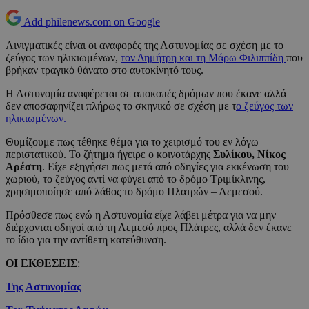
Add philenews.com on Google
Αινιγματικές είναι οι αναφορές της Αστυνομίας σε σχέση με το
ζεύγος των ηλικιωμένων,
τον Δημήτρη και τη Μάρω Φιλιππίδη
που
βρήκαν τραγικό θάνατο στο αυτοκίνητό τους.
Η Αστυνομία αναφέρεται σε αποκοπές δρόμων που έκανε αλλά
δεν αποσαφηνίζει πλήρως το σκηνικό σε σχέση με τ
ο ζεύγος των
ηλικιωμένων.
Θυμίζουμε πως τέθηκε θέμα για το χειρισμό του εν λόγω
περιστατικού. Το ζήτημα ήγειρε ο κοινοτάρχης
Συλίκου, Νίκος
Αρέστη
. Είχε εξηγήσει πως μετά από οδηγίες για εκκένωση του
χωριού, το ζεύγος αντί να φύγει από το δρόμο Τριμίκλινης,
χρησιμοποίησε από λάθος το δρόμο Πλατρών – Λεμεσού.
Πρόσθεσε πως ενώ η Αστυνομία είχε λάβει μέτρα για να μην
διέρχονται οδηγοί από τη Λεμεσό προς Πλάτρες, αλλά δεν έκανε
το ίδιο για την αντίθετη κατεύθυνση.
ΟΙ ΕΚΘΕΣΕΙΣ
:
Της Αστυνομίας