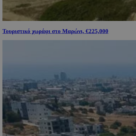
Τουριστικό χωράφι στο Μαρώνι, €225,000