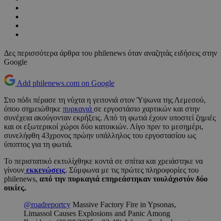
Δες περισσότερα άρθρα του philenews όταν αναζητάς ειδήσεις στην
Google
Add philenews.com on Google
Στο πόδι πέρασε τη νύχτα η γειτονιά στον Ύψωνα της Λεμεσού,
όπου σημειώθηκε
πυρκαγιά
σε εργοστάσιο χαρτικών και στην
συνέχεια ακούγονταν εκρήξεις. Από τη φωτιά έχουν υποστεί ζημιές
και οι εξωτερικοί χώροι δύο κατοικιών. Λίγο πριν το μεσημέρι,
συνελήφθη 43χρονος πρώην υπάλληλος του εργοστασίου ως
ύποπτος για τη φωτιά.
Το περιστατικό εκτυλίχθηκε κοντά σε σπίτια και χρειάστηκε να
γίνουν
εκκενώσεις
. Σύμφωνα με τις πρώτες πληροφορίες του
philenews,
από την πυρκαγιά επηρεάστηκαν τουλάχιστόν δύο
οικίες.
@roadreportcy
Massive Factory Fire in Ypsonas,
Limassol Causes Explosions and Panic Among