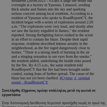
Residents (20/08/2025 – 03:48) A large fire broke out
overnight at a factory in Ypsonas, Limassol, sending
thick smoke and flames into the sky and sparking
serious concern among local residents. According to a
resident of Ypsonas who spoke to RoadReportCY, the
incident began with a series of explosions around 2:20
a.m. “The explosions were very loud, and shortly after
we saw the factory engulfed in flames,” the resident
reported. Strong firefighting forces rushed to the scene
in an effort to contain the blaze. Despite their rapid
response, residents described intense anxiety in the
neighborhood, as the fire raged dangerously close to
homes. “There is a strong smell of burning in the air
and a stinging sensation in our eyes from the smoke,”
the resident added, underlining the health risks posed
by the fire. By 4:15 a.m., the same resident told
RoadReportCY that the fire had been brought under
control, easing fears of further spread. The cause of the
blaze has not yet been clarified.
#Cyprus
♬ original
sound – RoadReportCY
Συνελήφθη 43χρονος πρώην υπάλληλος μετά τη φωτιά σε
εργοστάσιο
Στην Αστυνομική Διεύθυνση Λεμεσού προσήχθη νωρίς το πρωί της