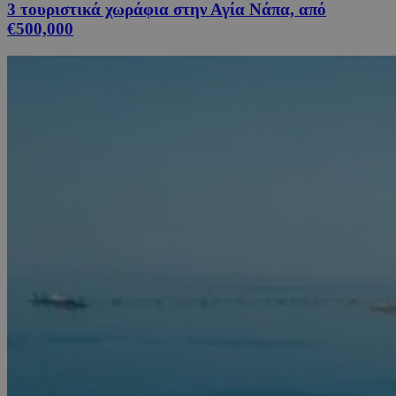
3 τουριστικά χωράφια στην Αγία Νάπα, από
€500,000