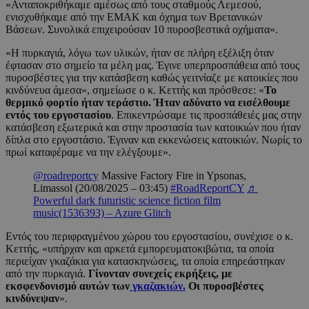
«Ανταποκριθήκαμε αμέσως από τους σταθμούς Λεμεσού,
ενισχυθήκαμε από την ΕΜΑΚ και όχημα των Βρετανικών
Βάσεων. Συνολικά επιχειρούσαν 10 πυροσβεστικά οχήματα».
«Η πυρκαγιά, λόγω των υλικών, ήταν σε πλήρη εξέλιξη όταν
έφτασαν στο σημείο τα μέλη μας. Έγινε υπερπροσπάθεια από τους
πυροσβέστες για την κατάσβεση καθώς γειτνίαζε με κατοικίες που
κινδύνευα άμεσα», σημείωσε ο κ. Κεττής και πρόσθεσε: «
Το
θερμικό φορτίο ήταν τεράστιο. Ήταν αδύνατο να εισέλθουμε
εντός του εργοστασίου
. Επικεντρώσαμε τις προσπάθειές μας στην
κατάσβεση εξωτερικά και στην προστασία των κατοικιών που ήταν
δίπλα στο εργοστάσιο. Έγιναν και εκκενώσεις κατοικιών. Νωρίς το
πρωί καταφέραμε να την ελέγξουμε».
@roadreportcy
Massive Factory Fire in Ypsonas,
Limassol (20/08/2025 – 03:45)
#RoadReportCY
♬
Powerful dark futuristic science fiction film
music(1536393) – Azure Glitch
Εντός του περιφραγμένου χώρου του εργοστασίου, συνέχισε ο κ.
Κεττής, «υπήρχαν και αρκετά εμπορευματοκιβώτια, τα οποία
περιείχαν γκαζάκια για κατασκηνώσεις, τα οποία επηρεάστηκαν
από την πυρκαγιά.
Γίνονταν συνεχείς εκρήξεις, με
εκσφενδονισμό αυτών των
γκαζακιών.
Οι πυροσβέστες
κινδύνεψαν
».