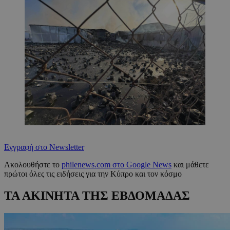
Εγγραφή στο Newsletter
Ακολουθήστε το
philenews.com στο Google News
και μάθετε
πρώτοι όλες τις ειδήσεις για την Κύπρο και τον κόσμο
ΤΑ ΑΚΙΝΗΤΑ ΤΗΣ ΕΒΔΟΜΑΔΑΣ