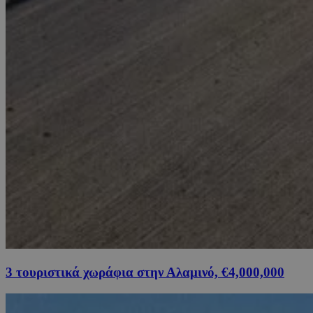
3 τουριστικά χωράφια στην Αλαμινό, €4,000,000