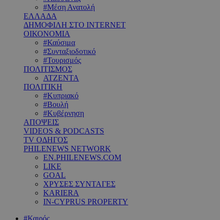
#Μέση Ανατολή
ΕΛΛΑΔΑ
ΔΗΜΟΦΙΛΗ ΣΤΟ INTERNET
ΟΙΚΟΝΟΜΙΑ
#Καύσιμα
#Συνταξιοδοτικό
#Τουρισμός
ΠΟΛΙΤΙΣΜΟΣ
ΑΤΖΕΝΤΑ
ΠΟΛΙΤΙΚΗ
#Κυπριακό
#Βουλή
#Κυβέρνηση
ΑΠΟΨΕΙΣ
VIDEOS & PODCASTS
TV ΟΔΗΓΟΣ
PHILENEWS NETWORK
EN.PHILENEWS.COM
LIKE
GOAL
ΧΡΥΣΕΣ ΣΥΝΤΑΓΕΣ
KARIERA
IN-CYPRUS PROPERTY
#Καιρός