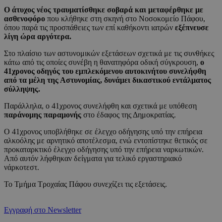
Ο άτυχος νέος τραυματίσθηκε σοβαρά και μεταφέρθηκε με
ασθενοφόρο
που κλήθηκε στη σκηνή στο Νοσοκομείο Πάφου,
όπου παρά τις προσπάθειες των επί καθήκοντι ιατρών
εξέπνευσε
λίγη ώρα αργότερα.
Στο πλαίσιο των αστυνομικών εξετάσεων σχετικά με τις συνθήκες
κάτω από τις οποίες συνέβη η θανατηφόρα οδική σύγκρουση,
ο
41χρονος οδηγός του εμπλεκόμενου αυτοκινήτου συνελήφθη
από τα μέλη της Αστυνομίας, δυνάμει δικαστικού εντάλματος
σύλληψης.
Παράλληλα, ο 41χρονος συνελήφθη και σχετικά με υπόθεση
παράνομης παραμονής
στο έδαφος της Δημοκρατίας.
Ο 41χρονος υποβλήθηκε σε έλεγχο οδήγησης υπό την επήρεια
αλκοόλης με αρνητικό αποτέλεσμα, ενώ εντοπίστηκε θετικός σε
προκαταρκτικό έλεγχο οδήγησης υπό την επήρεια ναρκωτικών.
Από αυτόν λήφθηκαν δείγματα για τελικό εργαστηριακό
νάρκοτεστ.
Το Τμήμα Τροχαίας Πάφου συνεχίζει τις εξετάσεις.
Εγγραφή στο Newsletter