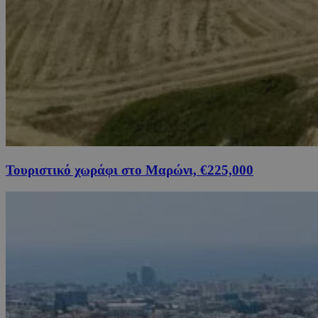
Τουριστικό χωράφι στο Μαρώνι, €225,000