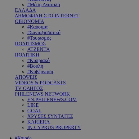
#Μέση Ανατολή
ΕΛΛΑΔΑ
ΔΗΜΟΦΙΛΗ ΣΤΟ INTERNET
ΟΙΚΟΝΟΜΙΑ
#Καύσιμα
#Συνταξιοδοτικό
#Τουρισμός
ΠΟΛΙΤΙΣΜΟΣ
ΑΤΖΕΝΤΑ
ΠΟΛΙΤΙΚΗ
#Κυπριακό
#Βουλή
#Κυβέρνηση
ΑΠΟΨΕΙΣ
VIDEOS & PODCASTS
TV ΟΔΗΓΟΣ
PHILENEWS NETWORK
EN.PHILENEWS.COM
LIKE
GOAL
ΧΡΥΣΕΣ ΣΥΝΤΑΓΕΣ
KARIERA
IN-CYPRUS PROPERTY
#Καιρός