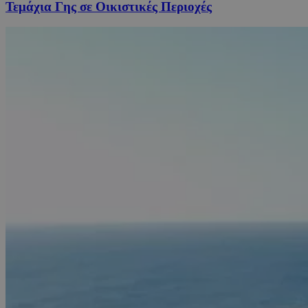
Τεμάχια Γης σε Οικιστικές Περιοχές