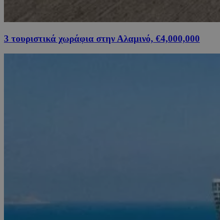
3 τουριστικά χωράφια στην Αλαμινό, €4,000,000