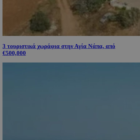
3 τουριστικά χωράφια στην Αγία Νάπα, από
€500,000