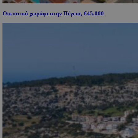
Οικιστικό χωράφι στην Πέγεια, €45,000