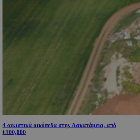
4 οικιστικά οικόπεδα στην Λακατάμεια, από
€100,000