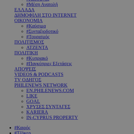
#Μέση Ανατολή
ΕΛΛΑΔΑ
ΔΗΜΟΦΙΛΗ ΣΤΟ INTERNET
ΟΙΚΟΝΟΜΙΑ
#Καύσιμα
#Συνταξιοδοτικό
#Τουρισμός
ΠΟΛΙΤΙΣΜΟΣ
ΑΤΖΕΝΤΑ
ΠΟΛΙΤΙΚΗ
#Κυπριακό
#Παγκύπριες Εξετάσεις
ΑΠΟΨΕΙΣ
VIDEOS & PODCASTS
TV ΟΔΗΓΟΣ
PHILENEWS NETWORK
EN.PHILENEWS.COM
LIKE
GOAL
ΧΡΥΣΕΣ ΣΥΝΤΑΓΕΣ
KARIERA
IN-CYPRUS PROPERTY
#Καιρός
#Τζόκερ