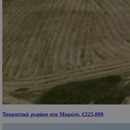
Τουριστικό χωράφι στο Μαρώνι, €225,000