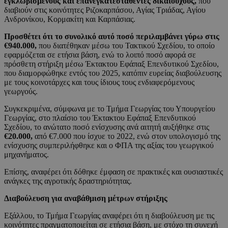
εγκλωβισμένους και επανεγκατεσταθέντες δικαιούχους,
που
διαβιούν στις κοινότητες Ριζοκαρπάσου, Αγίας Τριάδας, Αγίου
Ανδρονίκου, Κορμακίτη και Καρπάσιας.
Προσθέτει ότι το συνολικό αυτό ποσό περιλαμβάνει γύρω στις
€940.000,
που διατέθηκαν μέσω του Τακτικού Σχεδίου, το οποίο
εφαρμόζεται σε ετήσια βάση, ενώ το λοιπό ποσό αφορά σε
πρόσθετη στήριξη μέσω Έκτακτου Εφάπαξ Επενδυτικού Σχεδίου,
που διαμορφώθηκε εντός του 2025, κατόπιν ευρείας διαβούλευσης
με τους κοινοτάρχες και τους ίδιους τους ενδιαφερόμενους
γεωργούς.
Συγκεκριμένα, σύμφωνα με το Τμήμα Γεωργίας του Υπουργείου
Γεωργίας, στο πλαίσιο του Έκτακτου Εφάπαξ Επενδυτικού
Σχεδίου, το ανώτατο ποσό ενίσχυσης ανά αιτητή αυξήθηκε στις
€20.000,
από €7.000 που ίσχυε το 2022, ενώ στον υπολογισμό της
ενίσχυσης συμπεριλήφθηκε και ο ΦΠΑ της αξίας του γεωργικού
μηχανήματος.
Επίσης, αναφέρει ότι δόθηκε έμφαση σε πρακτικές και ουσιαστικές
ανάγκες της αγροτικής δραστηριότητας.
Διαβούλευση για αναβάθμιση μέτρων στήριξης
Εξάλλου, το Τμήμα Γεωργίας αναφέρει ότι η διαβούλευση με τις
κοινότητες πραγματοποιείται σε ετήσια βάση, με στόχο τη συνεχή