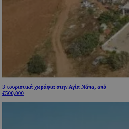
3 τουριστικά χωράφια στην Αγία Νάπα, από
€500,000