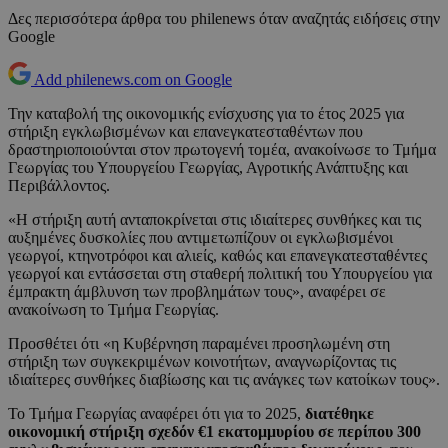
Δες περισσότερα άρθρα του philenews όταν αναζητάς ειδήσεις στην
Google
Add philenews.com on Google
Την καταβολή της οικονομικής ενίσχυσης για το έτος 2025 για
στήριξη εγκλωβισμένων και επανεγκατεσταθέντων που
δραστηριοποιούνται στον πρωτογενή τομέα, ανακοίνωσε το Τμήμα
Γεωργίας του Υπουργείου Γεωργίας, Αγροτικής Ανάπτυξης και
Περιβάλλοντος.
«Η στήριξη αυτή ανταποκρίνεται στις ιδιαίτερες συνθήκες και τις
αυξημένες δυσκολίες που αντιμετωπίζουν οι εγκλωβισμένοι
γεωργοί, κτηνοτρόφοι και αλιείς, καθώς και επανεγκατεσταθέντες
γεωργοί και εντάσσεται στη σταθερή πολιτική του Υπουργείου για
έμπρακτη άμβλυνση των προβλημάτων τους», αναφέρει σε
ανακοίνωση το Τμήμα Γεωργίας.
Προσθέτει ότι «η Κυβέρνηση παραμένει προσηλωμένη στη
στήριξη των συγκεκριμένων κοινοτήτων, αναγνωρίζοντας τις
ιδιαίτερες συνθήκες διαβίωσης και τις ανάγκες των κατοίκων τους».
Το Τμήμα Γεωργίας αναφέρει ότι για το 2025,
διατέθηκε
οικονομική στήριξη σχεδόν €1 εκατομμυρίου σε περίπου 300