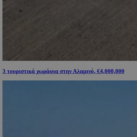
3 τουριστικά χωράφια στην Αλαμινό, €4,000,000