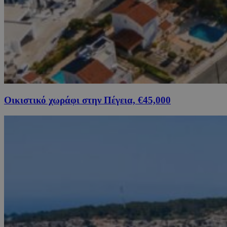
Οικιστικό χωράφι στην Πέγεια, €45,000