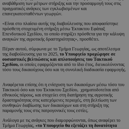
αναβάθμιση των μέτρων στήριξης και την προσαρμογή τους στις
πραγματικές ανάγκες των εγκλωβισμένων και
επανεγκατεσταθέντων γεωργών.
«Είναι στο πλαίσιο αυτής της διαβούλευσης που αποφασίστηκε
πρόσθετη στοχευμένη στήριξη μέσω Έκτακτου Εφάπαξ
Επενδυτικού Σχεδίου, το οποίο στηρίζει πρόσθετα για την κάλυψη
αναγκών της αγροτικής δραστηριότητας», προσθέτει.
Πέραν αυτού, σύμφωνα με το Τμήμα Γεωργίας, ως αποτέλεσμα
της διαβούλευσης για το 2025,
το Υπουργείο προχώρησε σε
ουσιαστικές βελτιώσεις και απλοποιήσεις του Τακτικού
Σχεδίου,
οι οποίες εφαρμόζονται από το ίδιο έτος, διευκολύνοντας
τόσο τους δικαιούχους όσο και τη συνολική διαδικασία εφαρμογής.
Αναφέρεται επίσης ότι η ενίσχυση των δικαιούχων μέσω τόσο του
Τακτικού όσο και του Έκτακτου Σχεδίου, χρηματοδοτείται από
εθνικούς πόρους, και στοχεύει στη διατήρηση της αγροτικής
δραστηριότητας στις κατεχόμενες περιοχές, στη βελτίωση των
συνθηκών διαβίωσης των δικαιούχων και στη στήριξη της
παραμονής τους στις πατρογονικές τους εστίες.
Ανάλογα με τις ανάγκες που διαμορφώνονται, όπως αναφέρει το
Τμήμα Γεωργίας,
«το Υπουργείο θα εξετάζει τη δυνατότητα