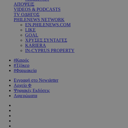
ΑΠΟΨΕΙΣ
VIDEOS & PODCASTS
TV ΟΔΗΓΟΣ
PHILENEWS NETWORK
EN.PHILENEWS.COM
LIKE
GOAL
ΧΡΥΣΕΣ ΣΥΝΤΑΓΕΣ
KARIERA
IN-CYPRUS PROPERTY
#Καιρός
#Τζόκερ
#Φαρμακεία
Εγγραφή στο Newsletter
Αρχείο Φ
Ψηφιακές Εκδόσεις
Αφιερώματα