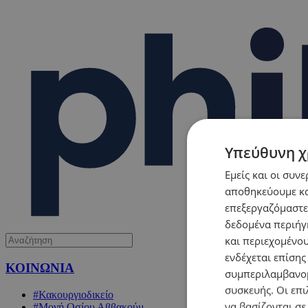
Υπεύθυνη χ
Εμείς και οι συν
αποθηκεύουμε κα
επεξεργαζόμαστε
δεδομένα περιήγη
και περιεχομένο
ενδέχεται επίσης
ΚΟΙΝΩΝΙΑ
συμπεριλαμβανομ
συσκευής. Οι επι
#Κακουργιοδικείο
να βασίζονται σε
#Μονή Οσίου Αββακούμ