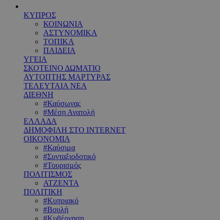
ΚΥΠΡΟΣ
ΚΟΙΝΩΝΙΑ
ΑΣΤΥΝΟΜΙΚΑ
ΤΟΠΙΚΑ
ΠΑΙΔΕΙΑ
ΥΓΕΙΑ
ΣΚΟΤΕΙΝΟ ΔΩΜΑΤΙΟ
ΑΥΤΟΠΤΗΣ ΜΑΡΤΥΡΑΣ
ΤΕΛΕΥΤΑΙΑ ΝΕΑ
ΔΙΕΘΝΗ
#Καύσωνας
#Μέση Ανατολή
ΕΛΛΑΔΑ
ΔΗΜΟΦΙΛΗ ΣΤΟ INTERNET
ΟΙΚΟΝΟΜΙΑ
#Καύσιμα
#Συνταξιοδοτικό
#Τουρισμός
ΠΟΛΙΤΙΣΜΟΣ
ΑΤΖΕΝΤΑ
ΠΟΛΙΤΙΚΗ
#Κυπριακό
#Βουλή
#Κυβέρνηση