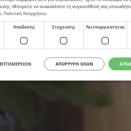
μισης
. Μπορείτε να ανακαλέσετε τη συγκατάθεσή σας οποιαδήπο
ογραφικών τεκμηρίων η αντεξέταση του πρώτου μάρτ
s
.
Πολιτική Απορρήτου
Αποδοσης
Στοχευσης
Λειτουργικοτητας
ΛΕΠΤΟΜΕΡΕΙΩΝ
ΑΠΌΡΡΙΨΗ ΌΛΩΝ
ΑΠΟ