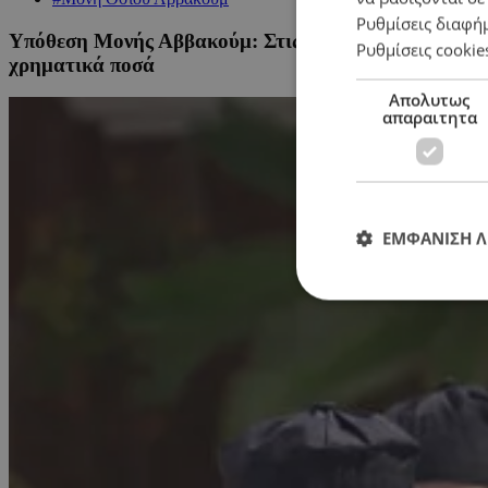
Ρυθμίσεις διαφή
Υπόθεση Μονής Αββακούμ: Στις συνθήκες λήψης φωτ
Ρυθμίσεις cookie
χρηματικά ποσά
Απολυτως
απαραιτητα
ΕΜΦΑΝΙΣΗ 