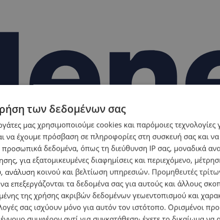
ρήση των δεδομένων σας
εργάτες μας χρησιμοποιούμε cookies και παρόμοιες τεχνολογίες 
ι να έχουμε πρόσβαση σε πληροφορίες στη συσκευή σας και να
 προσωπικά δεδομένα, όπως τη διεύθυνση IP σας, μοναδικά αν
σης, για εξατομικευμένες διαφημίσεις και περιεχόμενο, μέτρη
υ, ανάλυση κοινού και βελτίωση υπηρεσιών.
Προμηθευτές τρίτων
 να επεξεργάζονται τα δεδομένα σας για αυτούς και άλλους σκο
ένης της χρήσης ακριβών δεδομένων γεωεντοπισμού και χαρα
λογές σας ισχύουν μόνο για αυτόν τον ιστότοπο. Ορισμένοι πρ
 έννομο συμφέρον αντί για συγκατάθεση· έχετε το δικαίωμα να α