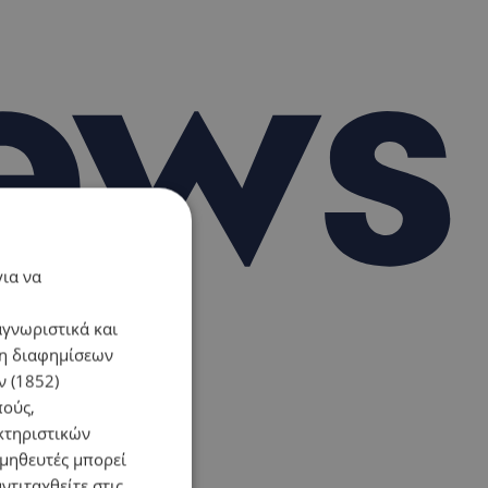
για να
αγνωριστικά και
ση διαφημίσεων
 (1852)
πούς,
κτηριστικών
ομηθευτές μπορεί
ντιταχθείτε στις