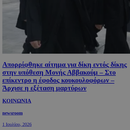
Απορρίφθηκε αίτημα για δίκη εντός δίκης
στην υπόθεση Μονής Αββακούμ – Στο
επίκεντρο η έφοδος κουκουλοφόρων –
Άρχισε η εξέταση μαρτύρων
ΚΟΙΝΩΝΙΑ
newsroom
1 Ιουλίου, 2026