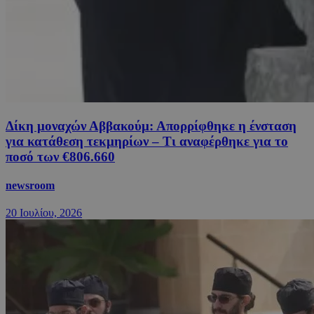
Δίκη μοναχών Αββακούμ: Απορρίφθηκε η ένσταση
για κατάθεση τεκμηρίων – Τι αναφέρθηκε για το
ποσό των €806.660
newsroom
20 Ιουλίου, 2026