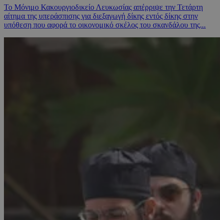
Το Μόνιμο Κακουργιοδικείο Λευκωσίας απέρριψε την Τετάρτη
αίτημα της υπεράσπισης για διεξαγωγή δίκης εντός δίκης στην
υπόθεση που αφορά το οικονομικό σκέλος του σκανδάλου της...