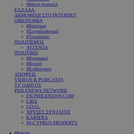
#Μέση Ανατολή
ΕΛΛΑΔΑ
ΔΗΜΟΦΙΛΗ ΣΤΟ INTERNET
ΟΙΚΟΝΟΜΙΑ
#Καύσιμα
#Συνταξιοδοτικό
#Τουρισμός
ΠΟΛΙΤΙΣΜΟΣ
ΑΤΖΕΝΤΑ
ΠΟΛΙΤΙΚΗ
#Κυπριακό
#Βουλή
#Κυβέρνηση
ΑΠΟΨΕΙΣ
VIDEOS & PODCASTS
TV ΟΔΗΓΟΣ
PHILENEWS NETWORK
EN.PHILENEWS.COM
LIKE
GOAL
ΧΡΥΣΕΣ ΣΥΝΤΑΓΕΣ
KARIERA
IN-CYPRUS PROPERTY
#Καιρός