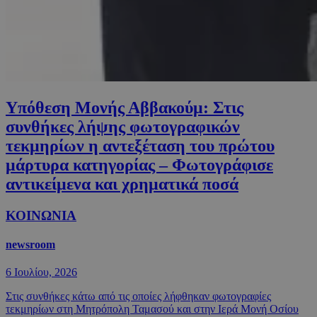
Υπόθεση Μονής Αββακούμ: Στις
συνθήκες λήψης φωτογραφικών
τεκμηρίων η αντεξέταση του πρώτου
μάρτυρα κατηγορίας – Φωτογράφισε
αντικείμενα και χρηματικά ποσά
ΚΟΙΝΩΝΙΑ
newsroom
6 Ιουλίου, 2026
Στις συνθήκες κάτω από τις οποίες λήφθηκαν φωτογραφίες
τεκμηρίων στη Μητρόπολη Ταμασού και στην Ιερά Μονή Οσίου