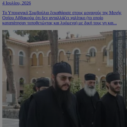
4 Ιουλίου, 2026
Το Υπουργικό Συμβούλιο ξεκαθάρισε στους μοναχούς της Μονής
Οσίου Αββακούμ ότι δεν ανταλλάζει χαλίτικο (το οποίο
καταπάτησαν τοποθετώντας και λυόμενα) με δική τους γη και...