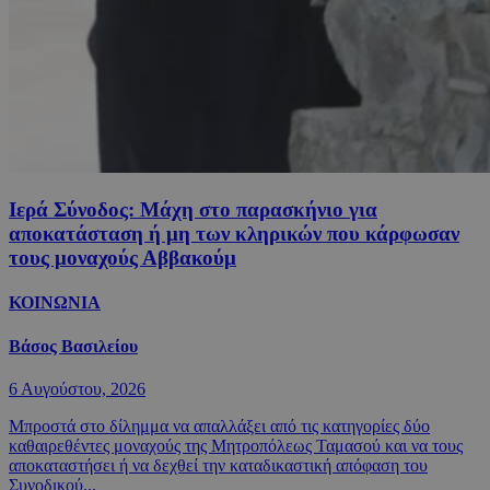
Ιερά Σύνοδος: Μάχη στο παρασκήνιο για
αποκατάσταση ή μη των κληρικών που κάρφωσαν
τους μοναχούς Αββακούμ
ΚΟΙΝΩΝΙΑ
Βάσος Βασιλείου
6 Αυγούστου, 2026
Μπροστά στο δίλημμα να απαλλάξει από τις κατηγορίες δύο
καθαιρεθέντες μοναχούς της Μητροπόλεως Ταμασού και να τους
αποκαταστήσει ή να δεχθεί την καταδικαστική απόφαση του
Συνοδικού...