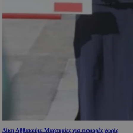
Δίκη Αββακούμ: Μαρτυρίες για εισφορές χωρίς