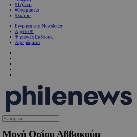
#Τζόκερ
#Φαρμακεία
#Σκίτσο
Εγγραφή στο Newsletter
Αρχείο Φ
Ψηφιακές Εκδόσεις
Αφιερώματα
Μονή Οσίου Αββακούμ