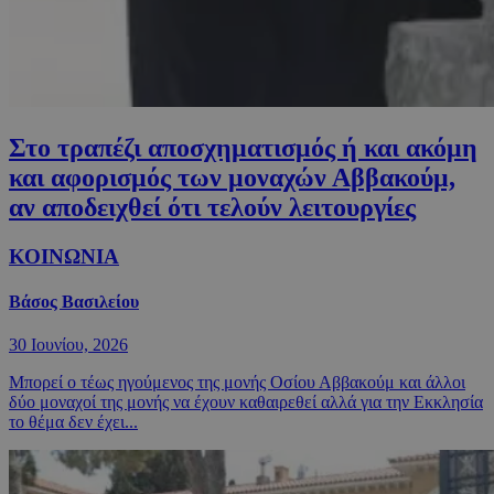
Στο τραπέζι αποσχηματισμός ή και ακόμη
και αφορισμός των μοναχών Αββακούμ,
αν αποδειχθεί ότι τελούν λειτουργίες
ΚΟΙΝΩΝΙΑ
Βάσος Βασιλείου
30 Ιουνίου, 2026
Μπορεί ο τέως ηγούμενος της μονής Οσίου Αββακούμ και άλλοι
δύο μοναχοί της μονής να έχουν καθαιρεθεί αλλά για την Εκκλησία
το θέμα δεν έχει...