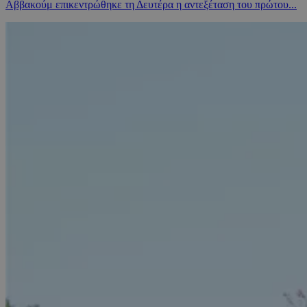
Αββακούμ επικεντρώθηκε τη Δευτέρα η αντεξέταση του πρώτου...