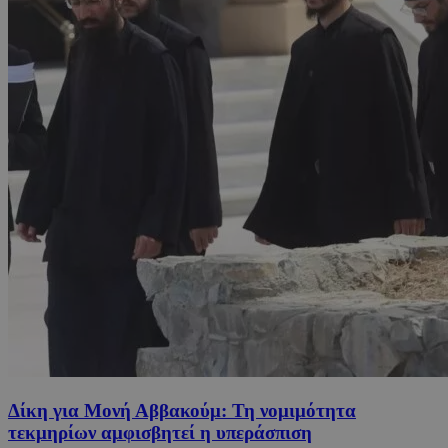
Δίκη για Μονή Αββακούμ: Τη νομιμότητα
τεκμηρίων αμφισβητεί η υπεράσπιση