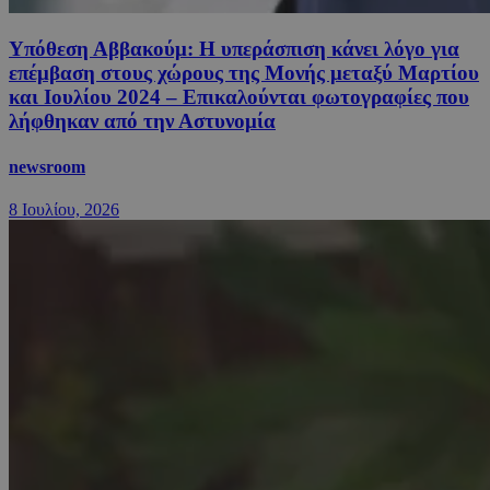
Υπόθεση Αββακούμ: Η υπεράσπιση κάνει λόγο για
επέμβαση στους χώρους της Μονής μεταξύ Μαρτίου
και Ιουλίου 2024 – Επικαλούνται φωτογραφίες που
λήφθηκαν από την Αστυνομία
newsroom
8 Ιουλίου, 2026