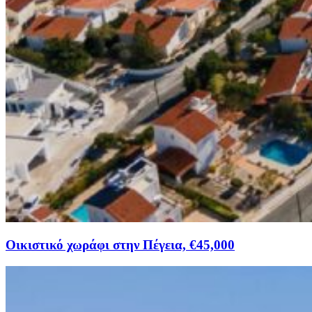
Οικιστικό χωράφι στην Πέγεια, €45,000