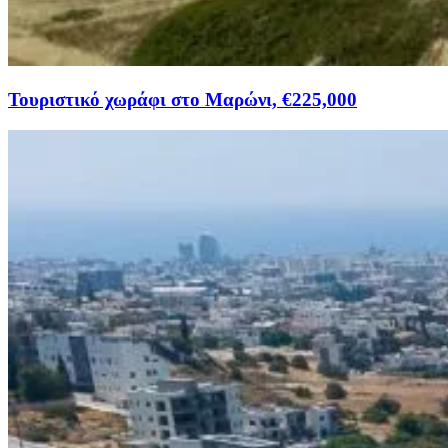
Τουριστικό χωράφι στο Μαρώνι, €225,000