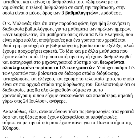
καταθέτει και εκείνος τη βαθμολογία του. «Σύμφωνα με τη
νομοθεσία, η τελική βαθμολογία σε αυτή την περίπτωση, στην
ουσία είναι ο μέσος όρος των
3 βαθμολογητών
», πρόσθεσε.
Ο κ. Μυλωνάς είπε ότι στην παρούσα φάση έχει ήδη ξεκινήσει η
διαδικασία βαθμολόγησης για τα μαθήματα των πρώτων ημερών.
«Αντιλαμβάνεστε, ότι μαθήματα όπως είναι τα Νέα Ελληνικά, που
είναι πάρα πολλοί υποψήφιοι/ες και ένα γραπτό που χρειάζεται
ιδιαίτερη προσοχή στην βαθμολόγηση, βρίσκεται σε εξέλιξη, αλλά
έχουμε προχωρήσει αρκετά. Το ίδιο και με άλλα μαθήματα που
έχουν δώσει μετά. Περίπου αυτή την στιγμή έχουν βαθμολογηθεί
και καταγραφεί στο μηχανογραφικό σύστημα και
θεωρούνται
ολοκληρωμένα περίπου το 1/3 των γραπτών
. Υπάρχει ακόμα 1/3
των γραπτών που βρίσκεται σε διάφορα στάδια διόρθωσης,
καταχώρησης και ελέγχου, και έχουμε το τελευταίο τρίτο, το οποίο
είναι σε πιο αρχικά στάδια της διόρθωσης του. Ευελπιστούμε ότι οι
διαδικασίες μας θα ολοκληρωθούν σύμφωνα με το
χρονοδιάγραμμα που είχαμε ανακοινώσει και παλαιότερα, δηλαδή
γύρω στις 24 Ιουλίου», ανέφερε.
Ακολούθως, είπε, ανακοινώνουν τόσο τις βαθμολογίες στα γραπτά
όσο και τις θέσεις που έχουν εξασφαλίσει οι υποψήφιοι/ες,
σύμφωνα με την αίτηση που έχουν κάνει για τα Πανεπιστήμια της
Κύπρου.