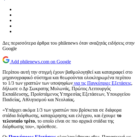
Δες περισσότερα άρθρα του philenews όταν αναζητάς ειδήσεις στην
Google
Add philenews.com on Google
Περίπου αυτή την στιγμή έχουν βαθμολογηθεί και καταγραφεί στο
μηχανογραφικό σύστημα και θεωρούνται ολοκληρωμένα περίπου
το 1/3 των γραπτών των υποψηφίων
για τις Παγκύπριες Εξετάσεις
,
δήλωσε ο Δρ Σωκρατης Μυλωνάς, Πρώτος Λειτουργός
Εκπαίδευσης, Προϊστάμενος Υπηρεσίας Εξετάσεων, Υπουργείου
Παιδείας, Αθλητισμού και Νεολαίας.
«Υπάρχει ακόμα 1/3 των γραπτών που βρίσκεται σε διάφορα
στάδια διόρθωσης, καταχώρησης και ελέγχου, και έχουμε
το
τελευταίο τρίτο
, το οποίο είναι σε πιο αρχικά στάδια της
διόρθωσης του», πρόσθεσε.
Οι
Παγκύπριες Εξετάσεις
ολοκληρώθηκαν χθες, Παρασκευή με