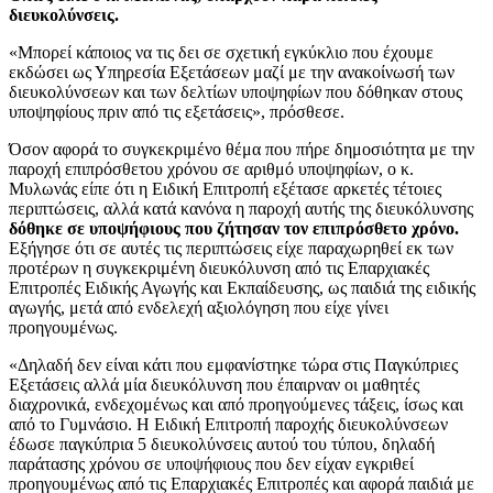
διευκολύνσεις.
«Μπορεί κάποιος να τις δει σε σχετική εγκύκλιο που έχουμε
εκδώσει ως Υπηρεσία Εξετάσεων μαζί με την ανακοίνωσή των
διευκολύνσεων και των δελτίων υποψηφίων που δόθηκαν στους
υποψηφίους πριν από τις εξετάσεις», πρόσθεσε.
Όσον αφορά το συγκεκριμένο θέμα που πήρε δημοσιότητα με την
παροχή επιπρόσθετου χρόνου σε αριθμό υποψηφίων, ο κ.
Μυλωνάς είπε ότι η Ειδική Επιτροπή εξέτασε αρκετές τέτοιες
περιπτώσεις, αλλά κατά κανόνα η παροχή αυτής της διευκόλυνσης
δόθηκε σε υποψήφιους που ζήτησαν τον επιπρόσθετο χρόνο.
Εξήγησε ότι σε αυτές τις περιπτώσεις είχε παραχωρηθεί εκ των
προτέρων η συγκεκριμένη διευκόλυνση από τις Επαρχιακές
Επιτροπές Ειδικής Αγωγής και Εκπαίδευσης, ως παιδιά της ειδικής
αγωγής, μετά από ενδελεχή αξιολόγηση που είχε γίνει
προηγουμένως.
«Δηλαδή δεν είναι κάτι που εμφανίστηκε τώρα στις Παγκύπριες
Εξετάσεις αλλά μία διευκόλυνση που έπαιρναν οι μαθητές
διαχρονικά, ενδεχομένως και από προηγούμενες τάξεις, ίσως και
από το Γυμνάσιο. Η Ειδική Επιτροπή παροχής διευκολύνσεων
έδωσε παγκύπρια 5 διευκολύνσεις αυτού του τύπου, δηλαδή
παράτασης χρόνου σε υποψήφιους που δεν είχαν εγκριθεί
προηγουμένως από τις Επαρχιακές Επιτροπές και αφορά παιδιά με