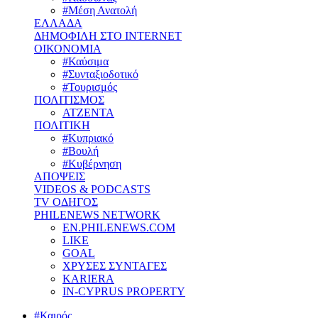
#Μέση Ανατολή
ΕΛΛΑΔΑ
ΔΗΜΟΦΙΛΗ ΣΤΟ INTERNET
ΟΙΚΟΝΟΜΙΑ
#Καύσιμα
#Συνταξιοδοτικό
#Τουρισμός
ΠΟΛΙΤΙΣΜΟΣ
ΑΤΖΕΝΤΑ
ΠΟΛΙΤΙΚΗ
#Κυπριακό
#Βουλή
#Κυβέρνηση
ΑΠΟΨΕΙΣ
VIDEOS & PODCASTS
TV ΟΔΗΓΟΣ
PHILENEWS NETWORK
EN.PHILENEWS.COM
LIKE
GOAL
ΧΡΥΣΕΣ ΣΥΝΤΑΓΕΣ
KARIERA
IN-CYPRUS PROPERTY
#Καιρός