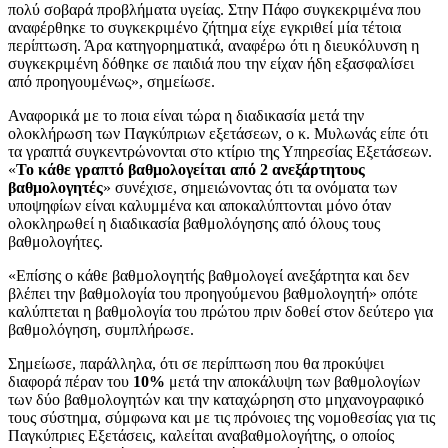
πολύ σοβαρά προβλήματα υγείας. Στην Πάφο συγκεκριμένα που
αναφέρθηκε το συγκεκριμένο ζήτημα είχε εγκριθεί μία τέτοια
περίπτωση. Άρα κατηγορηματικά, αναφέρω ότι η διευκόλυνση η
συγκεκριμένη δόθηκε σε παιδιά που την είχαν ήδη εξασφαλίσει
από προηγουμένως», σημείωσε.
Αναφορικά με το ποια είναι τώρα η διαδικασία μετά την
ολοκλήρωση των Παγκύπριων εξετάσεων, ο κ. Μυλωνάς είπε ότι
τα γραπτά συγκεντρώνονται στο κτίριο της Υπηρεσίας Εξετάσεων.
«
Το κάθε γραπτό βαθμολογείται από 2 ανεξάρτητους
βαθμολογητές
» συνέχισε, σημειώνοντας ότι τα ονόματα των
υποψηφίων είναι καλυμμένα και αποκαλύπτονται μόνο όταν
ολοκληρωθεί η διαδικασία βαθμολόγησης από όλους τους
βαθμολογήτες.
«Επίσης ο κάθε βαθμολογητής βαθμολογεί ανεξάρτητα και δεν
βλέπει την βαθμολογία του προηγούμενου βαθμολογητή» οπότε
καλύπτεται η βαθμολογία του πρώτου πριν δοθεί στον δεύτερο για
βαθμολόγηση, συμπλήρωσε.
Σημείωσε, παράλληλα, ότι σε περίπτωση που θα προκύψει
διαφορά πέραν του
10%
μετά την αποκάλυψη των βαθμολογίων
των δύο βαθμολογητών και την καταχώρηση στο μηχανογραφικό
τους σύστημα, σύμφωνα και με τις πρόνοιες της νομοθεσίας για τις
Παγκύπριες Εξετάσεις, καλείται αναβαθμολογήτης, ο οποίος