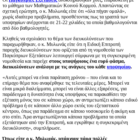
το μάθημα των Μαθηματικών Κοινού Κορμού. Απαντώντας σε
σχετική ερώτηση, ο κ. Μυλωνάς είπε ότι «όλα πήγαν ομαλά»,
χωρίς ιδιαίτερα προβλήματα, προσθέτοντας πως τα γραπτά των
υποψηφίων ανέρχονται σε 21-22 χιλιάδες τα οποία βαθμολογούνται
από δύο βαθμολογητές.
Κληθείς να σχολιάσει το θέμα των διευκολύνσεων που
παραχωρήθηκαν, ο κ. Μυλωνάς είπε ότι η Ειδική Επιτροπή
παροχής διευκολύνσεων που ορίζεται από τη νομοθεσία των
Παγκύπριων Εξετάσεων λειτουργεί σύμφωνα με τη συγκεκριμένη
νομοθεσία και παρείχε
στους υποψήφιους ένα ευρύ φάσμα,
διευκολύνσεων ανάλογα με τις ανάγκες του κάθε
υποψηφίου
.
«Αυτές μπορεί να είναι παράταση χρόνου – που είναι και το
επίμαχο θέμα που αναφέρθηκε τις τελευταίες μέρες. Μπορεί να
είναι μικρά διαλείμματα, μπορεί να είναι άλλες εξαιρέσεις, για
παράδειγμα η δυνατότητα ένας υποψήφιος να παρακαθίσει την
εξέταση μόνος του σε κάποιο χώρο, αν αντιμετωπίζει κάποιο ειδικό
πρόβλημα ή σε κάποιον άλλο χώρο εκτός του εξεταστικού
κέντρου, όπως για παράδειγμα σε κάποιο νοσοκομείο ή ακόμη και
στο σπίτι. Άρα αντιμετωπίζονται κάποια προβλήματα τα οποία
εξετάστηκαν από την Επιτροπή, και εγκρίθηκε η συγκεκριμένη
διευκόλυνση», συμπλήρωσε.
Όπως είπε ο κ. Μυλωνάς, υπάρχουν πάρα πολλές