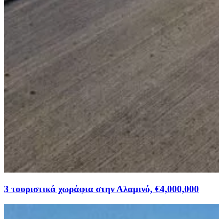
3 τουριστικά χωράφια στην Αλαμινό, €4,000,000