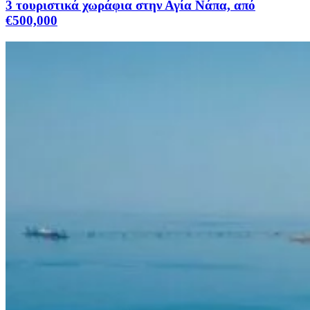
3 τουριστικά χωράφια στην Αγία Νάπα, από
€500,000